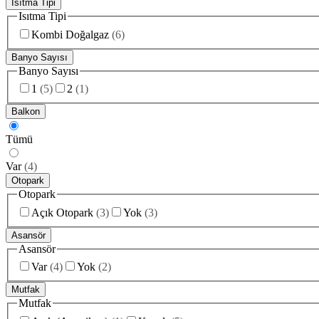
Isıtma Tipi
Isıtma Tipi
Kombi Doğalgaz
(
6
)
Banyo Sayısı
Banyo Sayısı
1
(
5
)
2
(
1
)
Balkon
Tümü
Var
(
4
)
Otopark
Otopark
Açık Otopark
(
3
)
Yok
(
3
)
Asansör
Asansör
Var
(
4
)
Yok
(
2
)
Mutfak
Mutfak