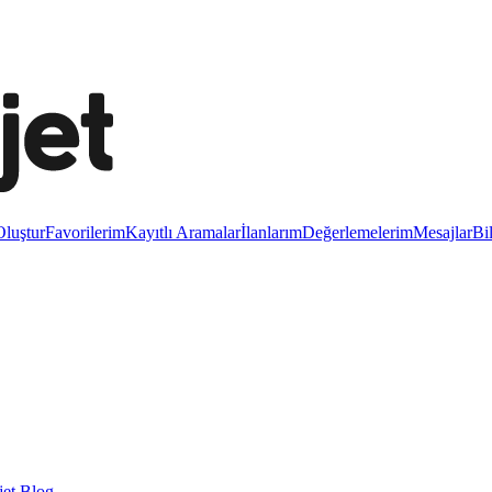
luştur
Favorilerim
Kayıtlı Aramalar
İlanlarım
Değerlemelerim
Mesajlar
Bi
et Blog