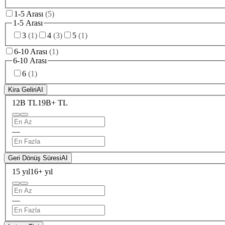
1-5 Arası
(
5
)
1-5 Arası
3
(
1
)
4
(
3
)
5
(
1
)
6-10 Arası
(
1
)
6-10 Arası
6
(
1
)
Kira Geliri
AI
12B TL
19B+ TL
—
Geri Dönüş Süresi
AI
15 yıl
16+ yıl
—