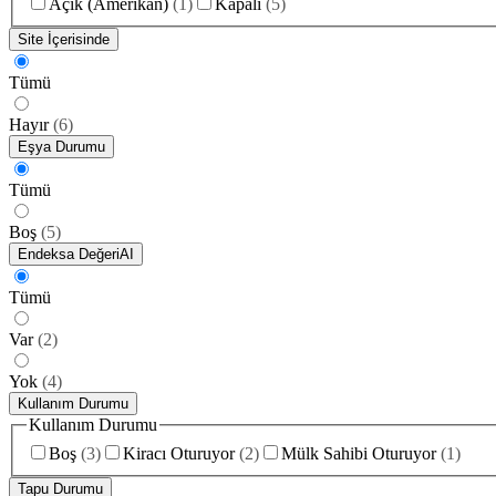
Açık (Amerikan)
(
1
)
Kapalı
(
5
)
Site İçerisinde
Tümü
Hayır
(
6
)
Eşya Durumu
Tümü
Boş
(
5
)
Endeksa Değeri
AI
Tümü
Var
(
2
)
Yok
(
4
)
Kullanım Durumu
Kullanım Durumu
Boş
(
3
)
Kiracı Oturuyor
(
2
)
Mülk Sahibi Oturuyor
(
1
)
Tapu Durumu