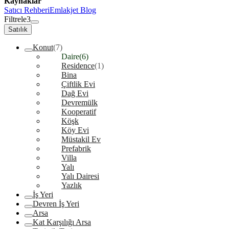
Kaynaklar
Satıcı Rehberi
Emlakjet Blog
Filtrele
3
Satılık
Konut
(7)
Daire
(6)
Residence
(1)
Bina
Çiftlik Evi
Dağ Evi
Devremülk
Kooperatif
Köşk
Köy Evi
Müstakil Ev
Prefabrik
Villa
Yalı
Yalı Dairesi
Yazlık
İş Yeri
Devren İş Yeri
Arsa
Kat Karşılığı Arsa