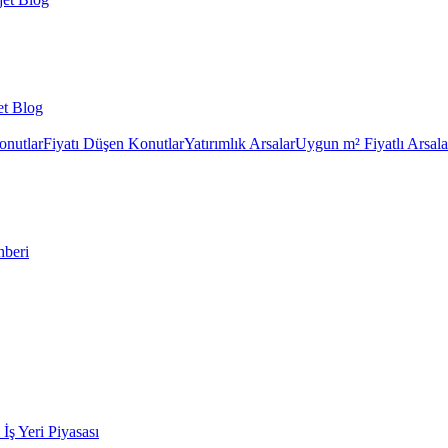
et Blog
onutlar
Fiyatı Düşen Konutlar
Yatırımlık Arsalar
Uygun m² Fiyatlı Arsala
hberi
k İş Yeri Piyasası