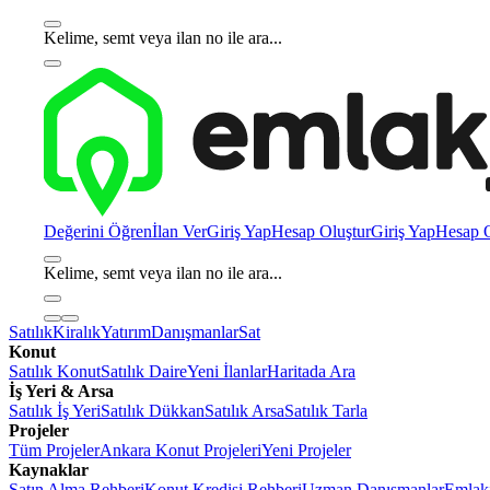
Kelime, semt veya ilan no ile ara...
Değerini Öğren
İlan Ver
Giriş Yap
Hesap Oluştur
Giriş Yap
Hesap O
Kelime, semt veya ilan no ile ara...
Satılık
Kiralık
Yatırım
Danışmanlar
Sat
Konut
Satılık Konut
Satılık Daire
Yeni İlanlar
Haritada Ara
İş Yeri & Arsa
Satılık İş Yeri
Satılık Dükkan
Satılık Arsa
Satılık Tarla
Projeler
Tüm Projeler
Ankara Konut Projeleri
Yeni Projeler
Kaynaklar
Satın Alma Rehberi
Konut Kredisi Rehberi
Uzman Danışmanlar
Emlakj