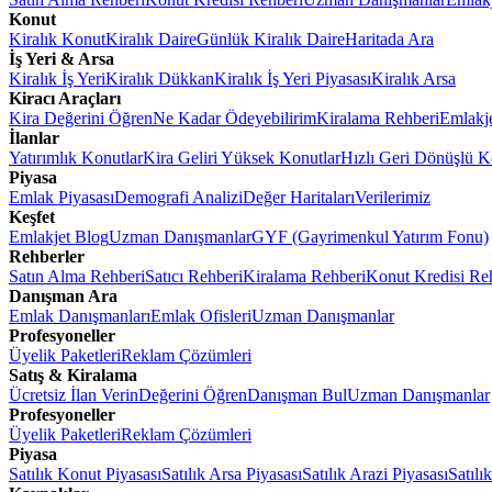
Konut
Kiralık Konut
Kiralık Daire
Günlük Kiralık Daire
Haritada Ara
İş Yeri & Arsa
Kiralık İş Yeri
Kiralık Dükkan
Kiralık İş Yeri Piyasası
Kiralık Arsa
Kiracı Araçları
Kira Değerini Öğren
Ne Kadar Ödeyebilirim
Kiralama Rehberi
Emlakj
İlanlar
Yatırımlık Konutlar
Kira Geliri Yüksek Konutlar
Hızlı Geri Dönüşlü K
Piyasa
Emlak Piyasası
Demografi Analizi
Değer Haritaları
Verilerimiz
Keşfet
Emlakjet Blog
Uzman Danışmanlar
GYF (Gayrimenkul Yatırım Fonu)
Rehberler
Satın Alma Rehberi
Satıcı Rehberi
Kiralama Rehberi
Konut Kredisi Re
Danışman Ara
Emlak Danışmanları
Emlak Ofisleri
Uzman Danışmanlar
Profesyoneller
Üyelik Paketleri
Reklam Çözümleri
Satış & Kiralama
Ücretsiz İlan Verin
Değerini Öğren
Danışman Bul
Uzman Danışmanlar
Profesyoneller
Üyelik Paketleri
Reklam Çözümleri
Piyasa
Satılık Konut Piyasası
Satılık Arsa Piyasası
Satılık Arazi Piyasası
Satılı