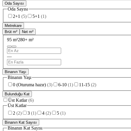
Oda Sayısı
Oda Sayısı
2+1
(
5
)
5+1
(
1
)
Metrekare
Brüt m²
Net m²
95 m²
280+ m²
—
Binanın Yaşı
Binanın Yaşı
0 (Oturuma hazır)
(
3
)
6-10
(
1
)
11-15
(
2
)
Bulunduğu Kat
Üst Katlar
(
6
)
Üst Katlar
2
(
2
)
3
(
1
)
4
(
2
)
5
(
1
)
Binanın Kat Sayısı
Binanın Kat Sayısı