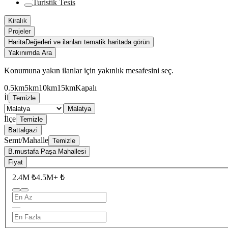
Turistik Tesis
Kiralık
Projeler
Harita
Değerleri ve ilanları tematik haritada görün
Yakınımda Ara
Konumuna yakın ilanlar için yakınlık mesafesini seç.
0.5km
5km
10km
15km
Kapalı
İl
Temizle
Malatya
İlçe
Temizle
Battalgazi
Semt/Mahalle
Temizle
B.mustafa Paşa Mahallesi
Fiyat
2.4M ₺
4.5M+ ₺
—