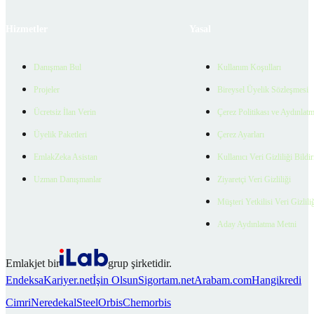
Hizmetler
Yasal
Danışman Bul
Kullanım Koşulları
Projeler
Bireysel Üyelik Sözleşmesi
Ücretsiz İlan Verin
Çerez Politikası ve Aydınlat
Üyelik Paketleri
Çerez Ayarları
EmlakZeka Asistan
Kullanıcı Veri Gizliliği Bildi
Uzman Danışmanlar
Ziyaretçi Veri Gizliliği
Müşteri Yetkilisi Veri Gizlili
Aday Aydınlatma Metni
Emlakjet bir
grup şirketidir.
Endeksa
Kariyer.net
İşin Olsun
Sigortam.net
Arabam.com
Hangikredi
Cimri
Neredekal
SteelOrbis
Chemorbis