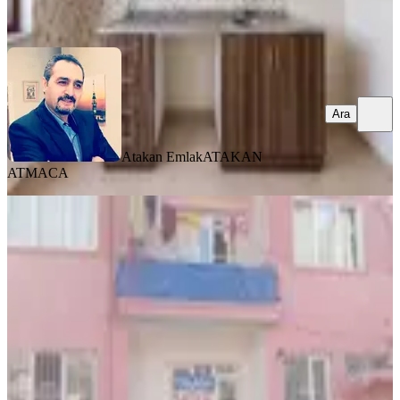
Ara
Ara
Atakan Emlak
ATAKAN
ATMACA
BALKONLU
Fourx4 Gayrimenkulden Nuriye Mah.
2+1 Yüksek Giriş Satılık Daire
Battalgazi, Nuriye Mahallesi
2+1
·
120 m²
·
Yüksek giriş
·
06.08.2026
1.390.000 ₺