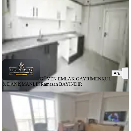
4.250.000 ₺
GÜVEN EMLAK GAYRİMENKUL &
DANIŞMANLIK
Ramazan BAYINDIR
Ara
Ara
GÜVEN EMLAK GAYRİMENKUL
& DANIŞMANLIK
Ramazan BAYINDIR
YENİ
Paşaköşkünde Satılık 3+1 Daire
Battalgazi, Paşaköşkü Mahallesi
3+1
·
135 m²
·
4. Kat
·
04.08.2026