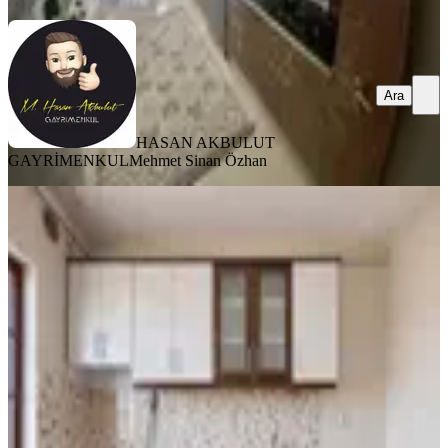
Ara
HASAN AKBULUT
GAYRİMENKUL
Mehmet Sinan Özhan
YENİ
%
3
Merkez Beydağı Toki'de Satılık 3+1
Ara Kat Daire
Battalgazi, Merkez Beydağı Mahallesi
3+1
·
135 m²
·
5. Kat
·
03.08.2026
2.075.000 ₺
2.150.000 ₺
Atakan Emlak
ATAKAN ATMACA