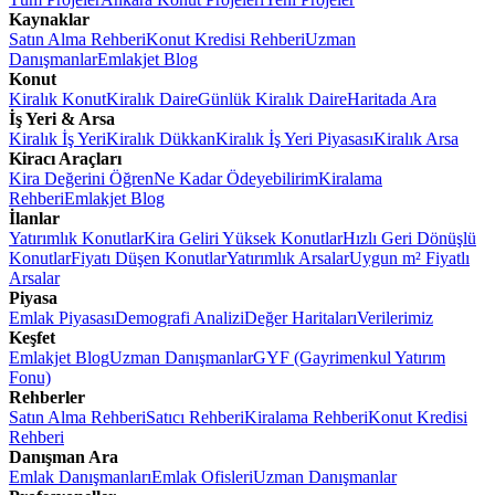
Kaynaklar
Satın Alma Rehberi
Konut Kredisi Rehberi
Uzman
Danışmanlar
Emlakjet Blog
Konut
Kiralık Konut
Kiralık Daire
Günlük Kiralık Daire
Haritada Ara
İş Yeri & Arsa
Kiralık İş Yeri
Kiralık Dükkan
Kiralık İş Yeri Piyasası
Kiralık Arsa
Kiracı Araçları
Kira Değerini Öğren
Ne Kadar Ödeyebilirim
Kiralama
Rehberi
Emlakjet Blog
İlanlar
Yatırımlık Konutlar
Kira Geliri Yüksek Konutlar
Hızlı Geri Dönüşlü
Konutlar
Fiyatı Düşen Konutlar
Yatırımlık Arsalar
Uygun m² Fiyatlı
Arsalar
Piyasa
Emlak Piyasası
Demografi Analizi
Değer Haritaları
Verilerimiz
Keşfet
Emlakjet Blog
Uzman Danışmanlar
GYF (Gayrimenkul Yatırım
Fonu)
Rehberler
Satın Alma Rehberi
Satıcı Rehberi
Kiralama Rehberi
Konut Kredisi
Rehberi
Danışman Ara
Emlak Danışmanları
Emlak Ofisleri
Uzman Danışmanlar