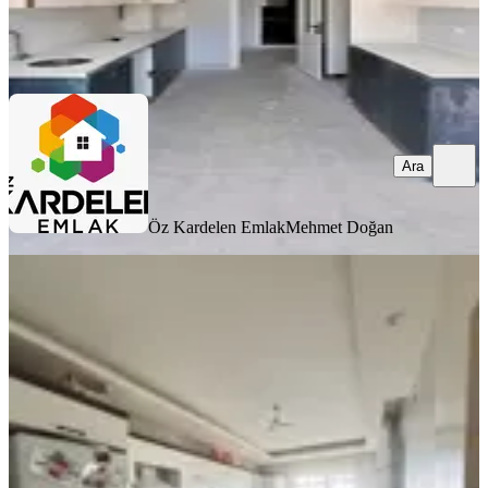
Öz Kardelen Emlak
Mehmet Doğan
Ara
Ara
Öz Kardelen Emlak
Mehmet Doğan
MANZARALI
Acıbadem Hospıtal Projesi Yanı
Kuzey Çevreyolunda Satılık Daire
Battalgazi, Battalgazi Mahallesi
3+1
·
180 m²
·
4. Kat
·
31.07.2026
4.350.000 ₺