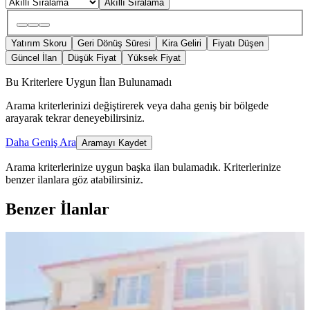
Akıllı Sıralama
Yatırım Skoru
Geri Dönüş Süresi
Kira Geliri
Fiyatı Düşen
Güncel İlan
Düşük Fiyat
Yüksek Fiyat
Bu Kriterlere Uygun İlan Bulunamadı
Arama kriterlerinizi değiştirerek veya daha geniş bir bölgede
arayarak tekrar deneyebilirsiniz.
Daha Geniş Ara
Aramayı Kaydet
Arama kriterlerinize uygun başka ilan bulamadık.
Kriterlerinize
benzer ilanlara göz atabilirsiniz.
Benzer İlanlar
YENİ
Fourx4 Gayrimenkulden Satılık 2+1
Daire Vakıf Park Karşısı
Battalgazi, Paşaköşkü Mahallesi