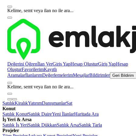
Kelime, semt veya ilan no ile ara...
Değerini Öğren
İlan Ver
Giriş Yap
Hesap Oluştur
Giriş Yap
Hesap
Oluştur
Favorilerim
Kayıtlı
Aramalar
İlanlarım
Değerlemelerim
Mesajlar
Bildirimler
Geri Bildirim
Kelime, semt veya ilan no ile ara...
Satılık
Kiralık
Yatırım
Danışmanlar
Sat
Konut
Satılık Konut
Satılık Daire
Yeni İlanlar
Haritada Ara
İş Yeri & Arsa
Satılık İş Yeri
Satılık Dükkan
Satılık Arsa
Satılık Tarla
Projeler
Tüm Projeler
Ankara Konut Projeleri
Yeni Projeler