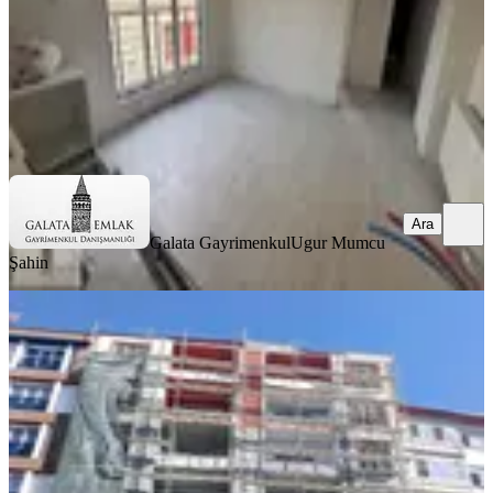
2.250.000 ₺
Galata Gayrimenkul
Ugur Mumcu Şahin
Ara
Ara
Galata Gayrimenkul
Ugur Mumcu
Şahin
BALKONLU
Batur Gayrimenkul'den Paşaköşkü
Girişin'de Satılık 2+1 Daire
Battalgazi, Paşaköşkü Mahallesi
2+1
·
100 m²
·
6. Kat
·
29.07.2026
3.850.000 ₺