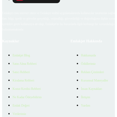
Emlakjet.com internet sitesi ve Emlakjet mobil uygulamalarında kullanıcılar tarafından sağlana
ilan, bilgi, içerik ve görselin gerçekliği, orijinalliği, güvenilirliği ve doğruluğuna ilişkin soru
içerikleri giren kullanıcıya ait olup, Emlakjet'in bu hususlarla ilgili herhangi bir sorumluluğu
bulunmamaktadır.
Kaynaklar
Emlakjet Hakkında
Emlakjet Blog
Hakkımızda
Satın Alma Rehberi
Ödüllerimiz
Satıcı Rehberi
Reklam Çözümleri
Kiralama Rehberi
Kurumsal Materyaller
Konut Kredisi Rehberi
İnsan Kaynakları
Ne Kadar Ödeyebilirim
İletişim
Emlak Değeri
Yardım
Verilerimiz