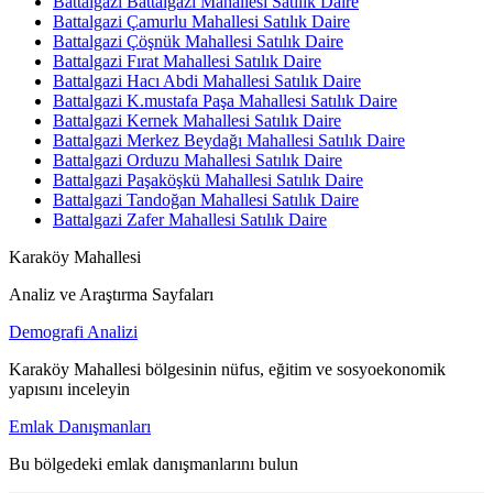
Battalgazi Battalgazi Mahallesi Satılık Daire
Battalgazi Çamurlu Mahallesi Satılık Daire
Battalgazi Çöşnük Mahallesi Satılık Daire
Battalgazi Fırat Mahallesi Satılık Daire
Battalgazi Hacı Abdi Mahallesi Satılık Daire
Battalgazi K.mustafa Paşa Mahallesi Satılık Daire
Battalgazi Kernek Mahallesi Satılık Daire
Battalgazi Merkez Beydağı Mahallesi Satılık Daire
Battalgazi Orduzu Mahallesi Satılık Daire
Battalgazi Paşaköşkü Mahallesi Satılık Daire
Battalgazi Tandoğan Mahallesi Satılık Daire
Battalgazi Zafer Mahallesi Satılık Daire
Karaköy Mahallesi
Analiz ve Araştırma Sayfaları
Demografi Analizi
Karaköy Mahallesi bölgesinin nüfus, eğitim ve sosyoekonomik
yapısını inceleyin
Emlak Danışmanları
Bu bölgedeki emlak danışmanlarını bulun