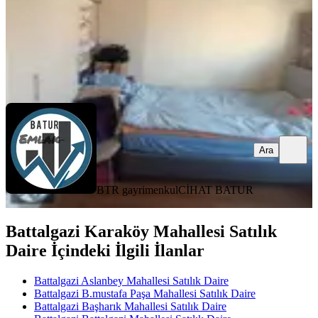
BTR gayrimenkul
CİHAT BATUR
Ara
Ara
BTR gayrimenkul
CİHAT BATUR
Battalgazi Karaköy Mahallesi Satılık
Daire İçindeki İlgili İlanlar
Battalgazi Aslanbey Mahallesi Satılık Daire
Battalgazi B.mustafa Paşa Mahallesi Satılık Daire
Battalgazi Başharık Mahallesi Satılık Daire