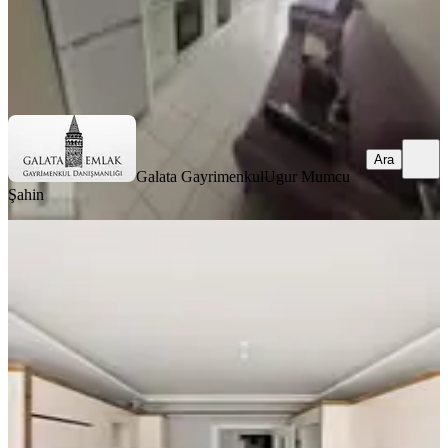
Galata Gayrimenkul
Ugur Mumcu Şahin
Ara
Ara
Galata Gayrimenkul
Ugur Mumcu
Şahin
SIFIR BİNA
Satılık Çevre Yoluna 100 Metre
Mesafede Fırsat Daire
Battalgazi, Tandoğan Mahallesi
3+1
·
165 m²
·
9. Kat
·
01.08.2026
5.590.000 ₺