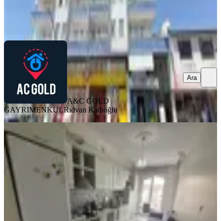
A&C GOLD GAYRIMENKUL
Rıdvan Kadıoğlu
Ara
Ara
A&C GOLD
GAYRIMENKUL
Rıdvan Kadıoğlu
BALKONLU
Paşaköşkü Ana Cadde Üzerinde
Satılık Arakat Daire
Battalgazi, Paşaköşkü Mahallesi
3+1
·
190 m²
·
5. Kat
·
02.08.2026
3.750.000 ₺