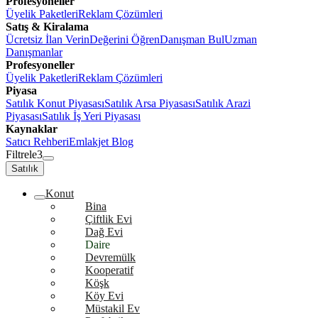
Profesyoneller
Üyelik Paketleri
Reklam Çözümleri
Satış & Kiralama
Ücretsiz İlan Verin
Değerini Öğren
Danışman Bul
Uzman
Danışmanlar
Profesyoneller
Üyelik Paketleri
Reklam Çözümleri
Piyasa
Satılık Konut Piyasası
Satılık Arsa Piyasası
Satılık Arazi
Piyasası
Satılık İş Yeri Piyasası
Kaynaklar
Satıcı Rehberi
Emlakjet Blog
Filtrele
3
Satılık
Konut
Bina
Çiftlik Evi
Dağ Evi
Daire
Devremülk
Kooperatif
Köşk
Köy Evi
Müstakil Ev