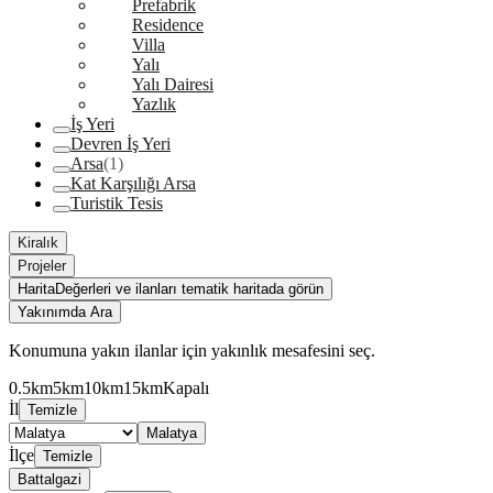
Prefabrik
Residence
Villa
Yalı
Yalı Dairesi
Yazlık
İş Yeri
Devren İş Yeri
Arsa
(1)
Kat Karşılığı Arsa
Turistik Tesis
Kiralık
Projeler
Harita
Değerleri ve ilanları tematik haritada görün
Yakınımda Ara
Konumuna yakın ilanlar için yakınlık mesafesini seç.
0.5km
5km
10km
15km
Kapalı
İl
Temizle
Malatya
İlçe
Temizle
Battalgazi