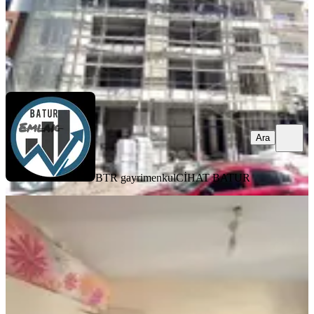
BTR gayrimenkul
CİHAT BATUR
Ara
Ara
BTR gayrimenkul
CİHAT BATUR
KOMBİLİ
Batur Gayrimenkul'den Beydağı
Toki'de Satılık Ara Kat 1+1 Daire
Battalgazi, Merkez Beydağı Mahallesi
1+1
·
50 m²
·
1. Kat
·
29.07.2026
1.285.000 ₺