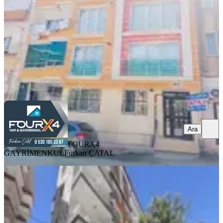
2+1
·
115 m²
·
Yüksek giriş
·
06.08.2026
2.250.000 ₺
FOURX4 GAYRİMENKUL
Furkan ÇATAL
Ara
Ara
FOURX4
GAYRİMENKUL
Furkan ÇATAL
YENİ
Paşaköşkü Ana Cadde Üzerinde
Satılık 2+1
Battalgazi, Hacı Abdi Mahallesi