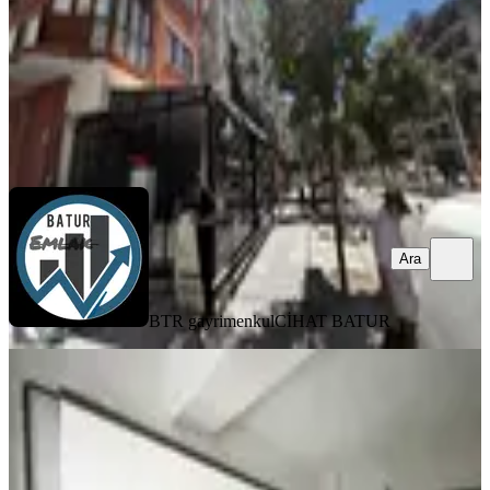
1.790.000 ₺
BTR gayrimenkul
CİHAT BATUR
Ara
Ara
BTR gayrimenkul
CİHAT BATUR
YENİ
Paşaköşkü Kemal Özalper Ortaokulu
Yanı Arakat 3+1 Daire
Battalgazi, Hacı Abdi Mahallesi
3+1
·
110 m²
·
2. Kat
·
04.08.2026