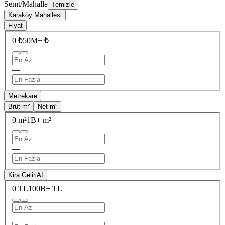
Semt/Mahalle
Temizle
Karaköy Mahallesi
Fiyat
0 ₺
50M+ ₺
—
Metrekare
Brüt m²
Net m²
0 m²
1B+ m²
—
Kira Geliri
AI
0 TL
100B+ TL
—