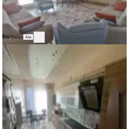
5.450.000 ₺
Eda Yaman
Ara
Eda Yaman
Ara
YENİ
Özhan'dan Yukarı Çöşnük
Mahallesin'de 4+1 Satılık Daire
Battalgazi, Çöşnük Mahallesi
4+1
·
160 m²
·
1. Kat
·
03.08.2026
5.850.000 ₺
HASAN AKBULUT GAYRİMENKUL
Mehmet Sinan Özhan
Ara