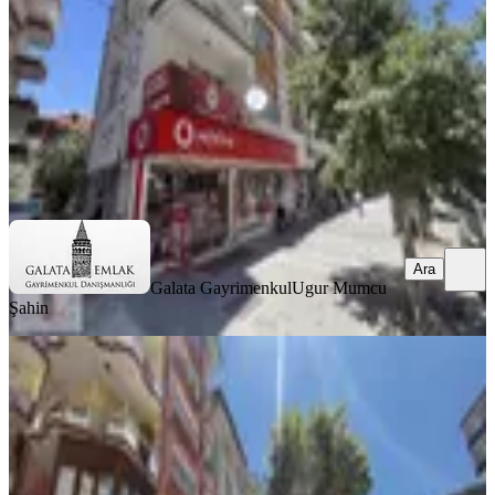
2+1
·
130 m²
·
2. Kat
·
06.08.2026
1.250.000 ₺
Galata Gayrimenkul
Ugur Mumcu Şahin
Ara
Ara
Galata Gayrimenkul
Ugur Mumcu
Şahin
YENİ
Batur Gayrimenkul'den Kanal
Boyunda Satılık Ara Kat Daire
Battalgazi, Saray Mahallesi
2+1
·
100 m²
·
5. Kat
·
05.08.2026