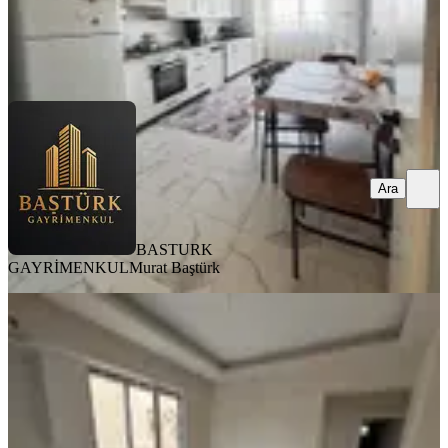
BASTURK GAYRİMENKUL
Murat Baştürk
Ara
Ara
BASTURK
GAYRİMENKUL
Murat Baştürk
KOMBİLİ
Paşaköşkü Ana Cadde Üzerinde
Satılık 1+1 Daireler
Battalgazi, Hacı Abdi Mahallesi
1+1
·
45 m²
·
2. Kat
·
29.07.2026