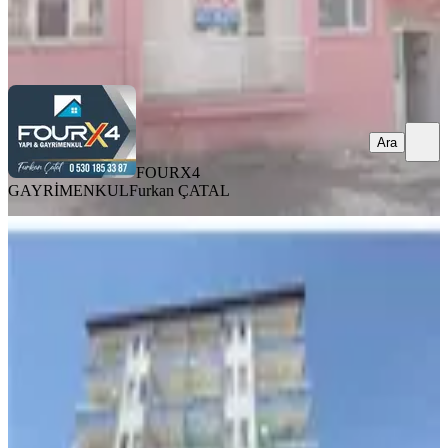
FOURX4 GAYRİMENKUL
Furkan ÇATAL
Ara
Ara
FOURX4
GAYRİMENKUL
Furkan ÇATAL
BALKONLU
Satılık İçi Yapılı 3+1 Daire.battalgazi
Mahallesi Nde
Battalgazi, Karabağlar Mahallesi
3+1
·
170 m²
·
1. Kat
·
06.08.2026
2.000.000 ₺