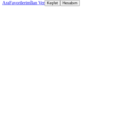
Ara
Favorilerim
İlan Ver
Keşfet
Hesabım