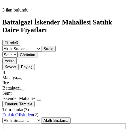
3
ilan bulundu
Battalgazi İskender Mahallesi Satılık
Daire Fiyatları
Filtrele
3
Sırala
Görünüm
Harita
Kaydet
Paylaş
İl
Malatya
İlçe
Battalgazi
Semt
İskender Mahallesi
Tümünü Temizle
Tüm İlanlar
(
3
)
Emlak Ofisinden
(
2
)
Akıllı Sıralama