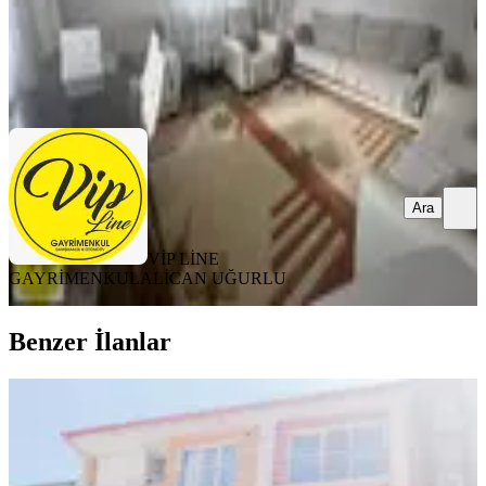
VİP LİNE GAYRİMENKUL
ALİCAN UĞURLU
Ara
Ara
VİP LİNE
GAYRİMENKUL
ALİCAN UĞURLU
Benzer İlanlar
YENİ
Fourx4 Gayrimenkulden Satılık 2+1
Daire Vakıf Park Karşısı
Battalgazi, Paşaköşkü Mahallesi