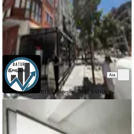
1.790.000 ₺
BTR gayrimenkul
CİHAT BATUR
Ara
Ara
BTR gayrimenkul
CİHAT BATUR
YENİ
Paşaköşkü Kemal Özalper Ortaokulu
Yanı Arakat 3+1 Daire
Battalgazi, Hacı Abdi Mahallesi