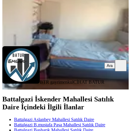
1.285.000 ₺
BTR gayrimenkul
CİHAT BATUR
Ara
Ara
BTR gayrimenkul
CİHAT BATUR
Battalgazi İskender Mahallesi Satılık
Daire İçindeki İlgili İlanlar
Battalgazi Aslanbey Mahallesi Satılık Daire
Battalgazi B.mustafa Paşa Mahallesi Satılık Daire
Battalgazi Başharık Mahallesi Satılık Daire