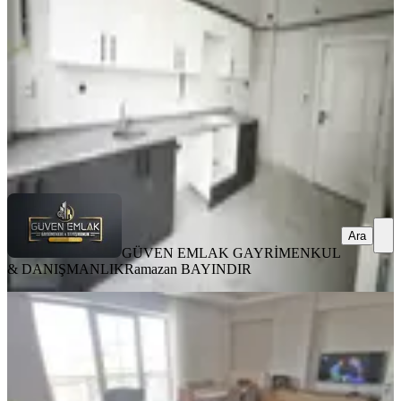
3+1
·
110 m²
·
2. Kat
·
04.08.2026
4.250.000 ₺
GÜVEN EMLAK GAYRİMENKUL &
DANIŞMANLIK
Ramazan BAYINDIR
Ara
Ara
GÜVEN EMLAK GAYRİMENKUL
& DANIŞMANLIK
Ramazan BAYINDIR
YENİ
Paşaköşkünde Satılık 3+1 Daire
Battalgazi, Paşaköşkü Mahallesi
3+1
·
135 m²
·
4. Kat
·
04.08.2026