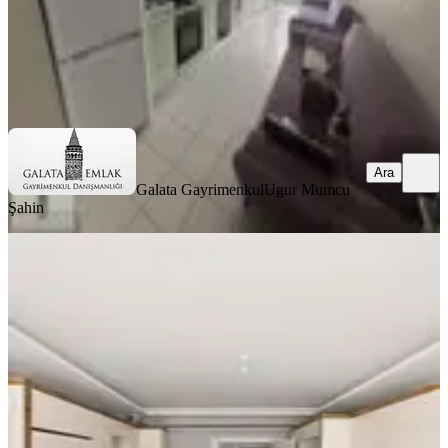
Galata Gayrimenkul
Ugur Mumcu Şahin
Ara
Ara
Galata Gayrimenkul
Ugur Mumcu
Şahin
SIFIR BİNA
Satılık Çevre Yoluna 100 Metre
Mesafede Fırsat Daire
Battalgazi, Tandoğan Mahallesi
3+1
·
165 m²
·
9. Kat
·
01.08.2026
5.590.000 ₺