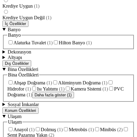
Krediye Uygun
(
1
)
Krediye Uygun Değil
(
1
)
İç Özellikler
Banyo
Banyo
Alaturka Tuvalet
(
1
)
Hilton Banyo
(
1
)
Dekorasyon
Altyapı
Dış Özellikler
Bina Özellikleri
Bina Özellikleri
Ahşap Doğrama
(
1
)
Alüminyum Doğrama
(
1
)
Hidrofor
(
1
)
Isı Yalıtımı
(
1
)
Kamera Sistemi
(
1
)
PVC
Doğrama
(
1
)
Daha fazla göster (1)
Sosyal İmkanlar
Konum Özellikleri
Ulaşım
Ulaşım
Anayol
(
1
)
Dolmuş
(
1
)
Metrobüs
(
1
)
Minibüs
(
2
)
Semt Pazarına Yakın
(
2
)