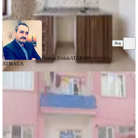
Atakan Emlak
ATAKAN ATMACA
Ara
Ara
Atakan Emlak
ATAKAN
ATMACA
BALKONLU
Fourx4 Gayrimenkulden Nuriye Mah.
2+1 Yüksek Giriş Satılık Daire
Battalgazi, Nuriye Mahallesi
2+1
·
120 m²
·
Yüksek giriş
·
06.08.2026
1.390.000 ₺