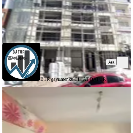
BTR gayrimenkul
CİHAT BATUR
Ara
Ara
BTR gayrimenkul
CİHAT BATUR
KOMBİLİ
Batur Gayrimenkul'den Beydağı
Toki'de Satılık Ara Kat 1+1 Daire
Battalgazi, Merkez Beydağı Mahallesi
1+1
·
50 m²
·
1. Kat
·
29.07.2026