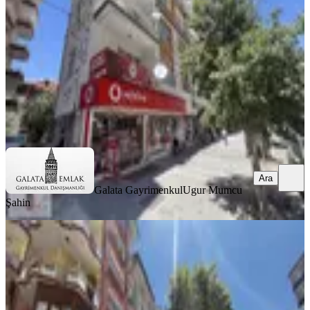
2+1
·
130 m²
·
2. Kat
·
06.08.2026
1.250.000 ₺
Galata Gayrimenkul
Ugur Mumcu Şahin
Ara
Ara
Galata Gayrimenkul
Ugur Mumcu
Şahin
YENİ
Batur Gayrimenkul'den Kanal
Boyunda Satılık Ara Kat Daire
Battalgazi, Saray Mahallesi
2+1
·
100 m²
·
5. Kat
·
05.08.2026