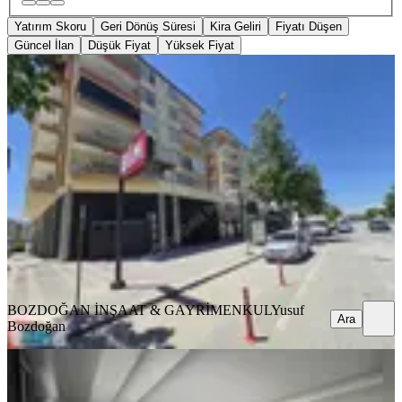
Yatırım Skoru
Geri Dönüş Süresi
Kira Geliri
Fiyatı Düşen
Güncel İlan
Düşük Fiyat
Yüksek Fiyat
Bozdoğandan İlyas Mahallesinde
Satılık 3+1 Daire
Battalgazi, İskender Mahallesi
3+1
·
175 m²
·
3. Kat
·
11.06.2026
2.900.000 ₺
Geri Dönüş:
14 yıl
BOZDOĞAN İNŞAAT & GAYRİMENKUL
Yusuf Bozdoğan
Ara
BOZDOĞAN İNŞAAT & GAYRİMENKUL
Yusuf
Ara
Bozdoğan
SIFIR BİNA
İskender Mahallesinde Satılık Sıfır
2+1 Daire