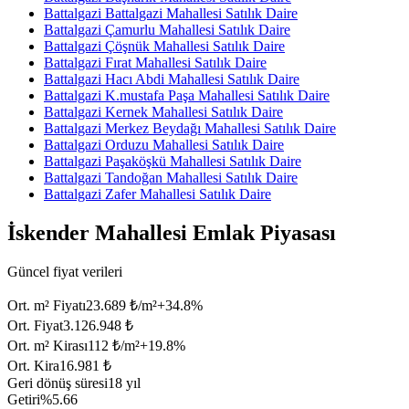
Battalgazi Battalgazi Mahallesi Satılık Daire
Battalgazi Çamurlu Mahallesi Satılık Daire
Battalgazi Çöşnük Mahallesi Satılık Daire
Battalgazi Fırat Mahallesi Satılık Daire
Battalgazi Hacı Abdi Mahallesi Satılık Daire
Battalgazi K.mustafa Paşa Mahallesi Satılık Daire
Battalgazi Kernek Mahallesi Satılık Daire
Battalgazi Merkez Beydağı Mahallesi Satılık Daire
Battalgazi Orduzu Mahallesi Satılık Daire
Battalgazi Paşaköşkü Mahallesi Satılık Daire
Battalgazi Tandoğan Mahallesi Satılık Daire
Battalgazi Zafer Mahallesi Satılık Daire
İskender Mahallesi Emlak Piyasası
Güncel fiyat verileri
Ort. m² Fiyatı
23.689 ₺/m²
+
34.8
%
Ort. Fiyat
3.126.948 ₺
Ort. m² Kirası
112 ₺/m²
+
19.8
%
Ort. Kira
16.981 ₺
Geri dönüş süresi
18 yıl
Getiri
%5.66