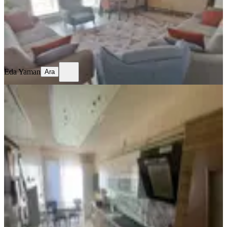
5.450.000 ₺
Eda Yaman
Ara
Eda Yaman
Ara
YENİ
Özhan'dan Yukarı Çöşnük
Mahallesin'de 4+1 Satılık Daire
Battalgazi, Çöşnük Mahallesi
4+1
·
160 m²
·
1. Kat
·
03.08.2026
5.850.000 ₺
HASAN AKBULUT GAYRİMENKUL
Mehmet Sinan Özhan