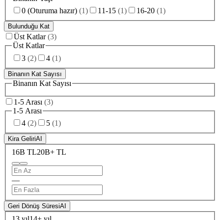
0 (Oturuma hazır)
(
1
)
11-15
(
1
)
16-20
(
1
)
Bulunduğu Kat
Üst Katlar
(
3
)
Üst Katlar
3
(
2
)
4
(
1
)
Binanın Kat Sayısı
Binanın Kat Sayısı
1-5 Arası
(
3
)
1-5 Arası
4
(
2
)
5
(
1
)
Kira Geliri
AI
16B TL
20B+ TL
—
Geri Dönüş Süresi
AI
13 yıl
14+ yıl