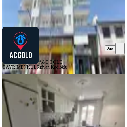
A&C GOLD GAYRIMENKUL
Rıdvan Kadıoğlu
Ara
Ara
A&C GOLD
GAYRIMENKUL
Rıdvan Kadıoğlu
BALKONLU
Paşaköşkü Ana Cadde Üzerinde
Satılık Arakat Daire
Battalgazi, Paşaköşkü Mahallesi
3+1
·
190 m²
·
5. Kat
·
02.08.2026
3.750.000 ₺