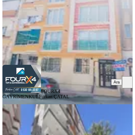
2+1
·
115 m²
·
Yüksek giriş
·
06.08.2026
2.250.000 ₺
FOURX4 GAYRİMENKUL
Furkan ÇATAL
Ara
Ara
FOURX4
GAYRİMENKUL
Furkan ÇATAL
YENİ
Paşaköşkü Ana Cadde Üzerinde
Satılık 2+1
Battalgazi, Hacı Abdi Mahallesi