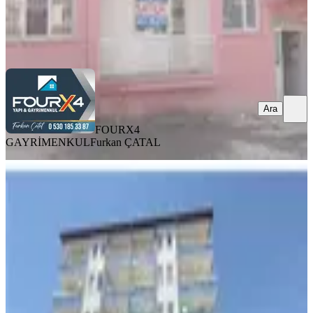
FOURX4 GAYRİMENKUL
Furkan ÇATAL
Ara
Ara
FOURX4
GAYRİMENKUL
Furkan ÇATAL
BALKONLU
Satılık İçi Yapılı 3+1 Daire.battalgazi
Mahallesi Nde
Battalgazi, Karabağlar Mahallesi
3+1
·
170 m²
·
1. Kat
·
06.08.2026
2.000.000 ₺