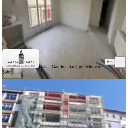
2.250.000 ₺
Galata Gayrimenkul
Ugur Mumcu Şahin
Ara
Ara
Galata Gayrimenkul
Ugur Mumcu
Şahin
BALKONLU
Batur Gayrimenkul'den Paşaköşkü
Girişin'de Satılık 2+1 Daire
Battalgazi, Paşaköşkü Mahallesi
2+1
·
100 m²
·
6. Kat
·
29.07.2026
3.850.000 ₺