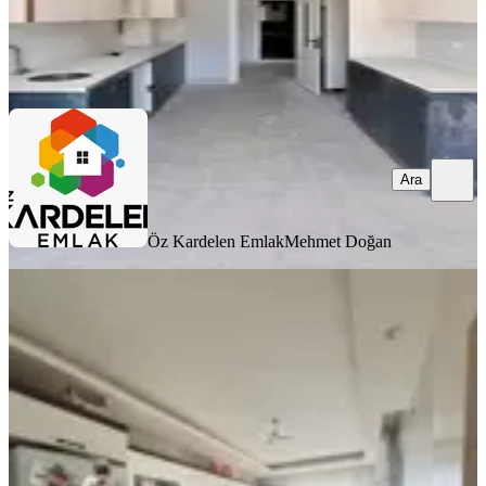
Öz Kardelen Emlak
Mehmet Doğan
Ara
Ara
Öz Kardelen Emlak
Mehmet Doğan
MANZARALI
Acıbadem Hospıtal Projesi Yanı
Kuzey Çevreyolunda Satılık Daire
Battalgazi, Battalgazi Mahallesi
3+1
·
180 m²
·
4. Kat
·
31.07.2026
4.350.000 ₺