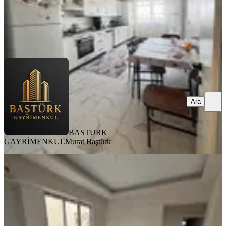
BASTURK GAYRİMENKUL
Murat Baştürk
Ara
Ara
BASTURK
GAYRİMENKUL
Murat Baştürk
KOMBİLİ
Paşaköşkü Ana Cadde Üzerinde
Satılık 1+1 Daireler
Battalgazi, Hacı Abdi Mahallesi
1+1
·
45 m²
·
2. Kat
·
29.07.2026