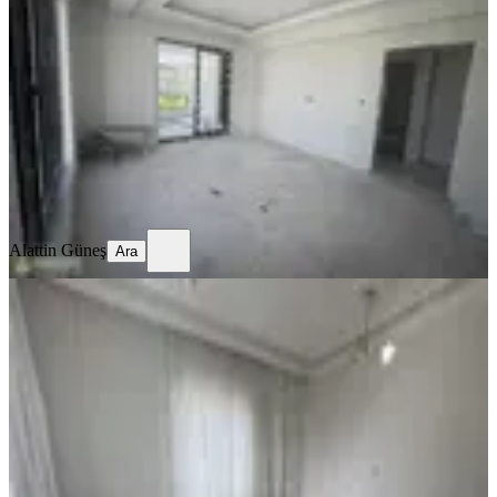
Battalgazi, İskender Mahallesi
2+1
·
115 m²
·
4. Kat
·
22.05.2026
3.850.000 ₺
Alattin Güneş
Ara
Alattin Güneş
Ara
KOMBİLİ
Vip Line Gayrimenkulden Kubilay
Lisesi Üstü Satılık Daire 2+1
Battalgazi, İskender Mahallesi
2+1
·
90 m²
·
3. Kat
·
17.04.2026
2.600.000 ₺
Geri Dönüş:
13 yıl