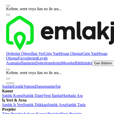
Kelime, semt veya ilan no ile ara...
Değerini Öğren
İlan Ver
Giriş Yap
Hesap Oluştur
Giriş Yap
Hesap
Oluştur
Favorilerim
Kayıtlı
Aramalar
İlanlarım
Değerlemelerim
Mesajlar
Bildirimler
Geri Bildirim
Kelime, semt veya ilan no ile ara...
Satılık
Kiralık
Yatırım
Danışmanlar
Sat
Konut
Satılık Konut
Satılık Daire
Yeni İlanlar
Haritada Ara
İş Yeri & Arsa
Satılık İş Yeri
Satılık Dükkan
Satılık Arsa
Satılık Tarla
Projeler
Tüm Projeler
Ankara Konut Projeleri
Yeni Projeler