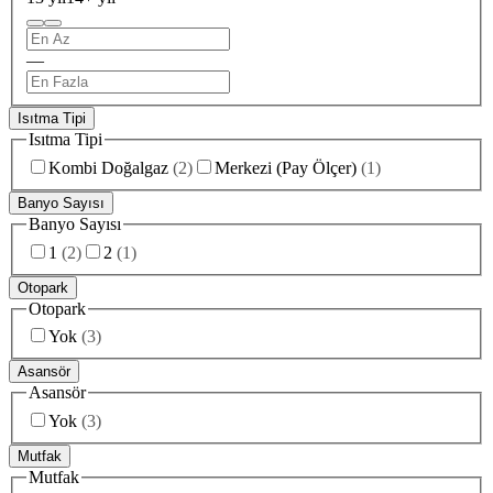
—
Isıtma Tipi
Isıtma Tipi
Kombi Doğalgaz
(
2
)
Merkezi (Pay Ölçer)
(
1
)
Banyo Sayısı
Banyo Sayısı
1
(
2
)
2
(
1
)
Otopark
Otopark
Yok
(
3
)
Asansör
Asansör
Yok
(
3
)
Mutfak
Mutfak