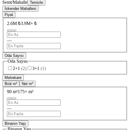
Semt/Mahalle
Temizle
İskender Mahallesi
Fiyat
2.6M ₺
3.9M+ ₺
—
Oda Sayısı
Oda Sayısı
2+1
(
2
)
3+1
(
1
)
Metrekare
Brüt m²
Net m²
90 m²
175+ m²
—
Binanın Yaşı
Binanın Yaşı