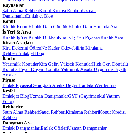
Kaynaklar
Satın Alma Rehberi
Konut Kredisi Rehberi
Uzman
Danışmanlar
Emlakjet Blog
Konut
Kiralık Konut
Kiralık Daire
Günlük Kiralık Daire
Haritada Ara
İş Yeri & Arsa
Kiralık İş Yeri
Kiralık Dükkan
Kiralık İş Yeri Piyasası
Kiralık Arsa
Kiracı Araçları
Kira Değerini Öğren
Ne Kadar Ödeyebilirim
Kiralama
Rehberi
Emlakjet Blog
İlanlar
Yatırımlık Konutlar
Kira Geliri Yüksek Konutlar
Hızlı Geri Dönüşlü
Konutlar
Fiyatı Düşen Konutlar
Yatırımlık Arsalar
Uygun m² Fiyatlı
Arsalar
Piyasa
Emlak Piyasası
Demografi Analizi
Değer Haritaları
Verilerimiz
Keşfet
Emlakjet Blog
Uzman Danışmanlar
GYF (Gayrimenkul Yatırım
Fonu)
Rehberler
Satın Alma Rehberi
Satıcı Rehberi
Kiralama Rehberi
Konut Kredisi
Rehberi
Danışman Ara
Emlak Danışmanları
Emlak Ofisleri
Uzman Danışmanlar