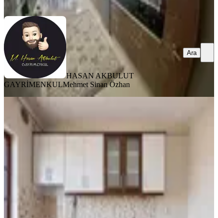
Ara
Ara
HASAN AKBULUT
GAYRİMENKUL
Mehmet Sinan Özhan
YENİ
%
3
Merkez Beydağı Toki'de Satılık 3+1
Ara Kat Daire
Battalgazi, Merkez Beydağı Mahallesi
3+1
·
135 m²
·
5. Kat
·
03.08.2026
2.075.000 ₺
2.150.000 ₺