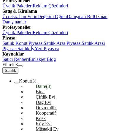
Profesyoneller
Üyelik Paketleri
Reklam Çözümleri
Satış & Kiralama
Ücretsiz İlan Verin
Değerini Öğren
Danışman Bul
Uzman
Danışmanlar
Profesyoneller
Üyelik Paketleri
Reklam Çözümleri
Piyasa
Satılık Konut Piyasası
Satılık Arsa Piyasası
Satılık Arazi
Piyasası
Satılık İş Yeri Piyasası
Kaynaklar
Satıcı Rehberi
Emlakjet Blog
Filtrele
3
Satılık
Konut
(3)
Daire
(3)
Bina
Çiftlik Evi
Dağ Evi
Devremülk
Kooperatif
Köşk
Köy Evi
Müstakil Ev