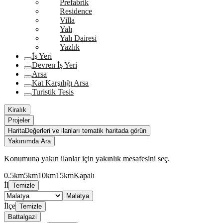
Prefabrik
Residence
Villa
Yalı
Yalı Dairesi
Yazlık
İş Yeri
Devren İş Yeri
Arsa
Kat Karşılığı Arsa
Turistik Tesis
Kiralık
Projeler
Harita
Değerleri ve ilanları tematik haritada görün
Yakınımda Ara
Konumuna yakın ilanlar için yakınlık mesafesini seç.
0.5km
5km
10km
15km
Kapalı
İl
Temizle
Malatya
İlçe
Temizle
Battalgazi