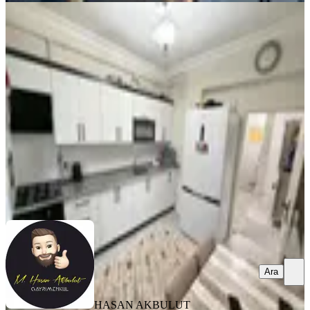
BALKONLU
%
2
Hasan Akbulut'dan Fırat
Mahallesinde 2+1 Arakat Yapılı Daire
Battalgazi, Fırat Mahallesi
3+1
·
105 m²
·
2. Kat
·
16.05.2026
2.700.000 ₺
2.750.000 ₺
HASAN AKBULUT GAYRİMENKUL
Hasan Akbulut
Ara
Ara
HASAN AKBULUT