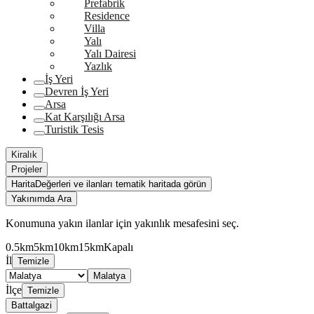
Prefabrik
Residence
Villa
Yalı
Yalı Dairesi
Yazlık
İş Yeri
Devren İş Yeri
Arsa
Kat Karşılığı Arsa
Turistik Tesis
Kiralık
Projeler
Harita
Değerleri ve ilanları tematik haritada görün
Yakınımda Ara
Konumuna yakın ilanlar için yakınlık mesafesini seç.
0.5km
5km
10km
15km
Kapalı
İl
Temizle
Malatya
İlçe
Temizle
Battalgazi