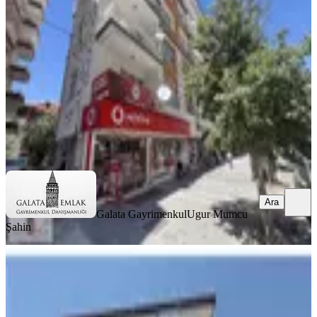
Battalgazi, Hacı Abdi Mahallesi
2+1
·
130 m²
·
2. Kat
·
06.08.2026
1.250.000 ₺
Galata Gayrimenkul
Ugur Mumcu Şahin
Ara
Ara
Galata Gayrimenkul
Ugur Mumcu
Şahin
BALKONLU
Satılık İçi Yapılı 3+1 Daire.battalgazi
Mahallesi Nde
Battalgazi, Karabağlar Mahallesi