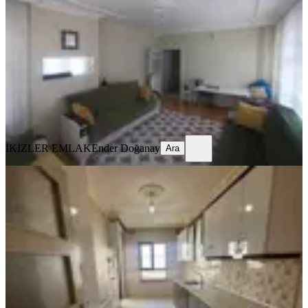
Battalgazi, Fırat Mahallesi
3+1
·
160 m²
·
2. Kat
·
16.04.2026
2.850.000 ₺
İKİZLER EMLAK
Ender Doğanay
Ara
İKİZLER EMLAK
Ender Doğanay
Ara
SİTE İÇİ
%
2
Furkan Doğan’dan Fırat Mah
İnderesi Toki’de Acil Satılık 3+1 Yapılı
Daire
Battalgazi, Fırat Mahallesi
3+1
·
136 m²
·
11. Kat
·
27.01.2026
2.450.000 ₺
2.490.000 ₺