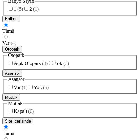
Banyo Sayısı
1
(
5
)
2
(
1
)
Balkon
Tümü
Var
(
4
)
Otopark
Otopark
Açık Otopark
(
3
)
Yok
(
3
)
Asansör
Asansör
Var
(
1
)
Yok
(
5
)
Mutfak
Mutfak
Kapalı
(
6
)
Site İçerisinde
Tümü