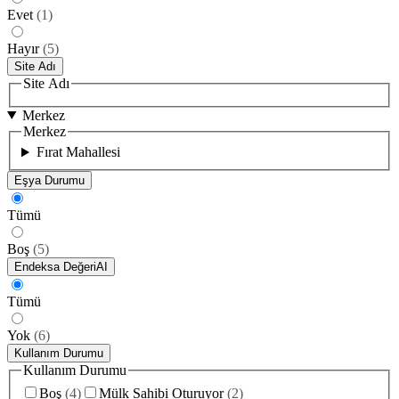
Evet
(
1
)
Hayır
(
5
)
Site Adı
Site Adı
Merkez
Merkez
Fırat Mahallesi
Eşya Durumu
Tümü
Boş
(
5
)
Endeksa Değeri
AI
Tümü
Yok
(
6
)
Kullanım Durumu
Kullanım Durumu
Boş
(
4
)
Mülk Sahibi Oturuyor
(
2
)