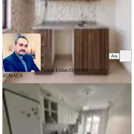
Atakan Emlak
ATAKAN ATMACA
Ara
Ara
Atakan Emlak
ATAKAN
ATMACA
BALKONLU
Paşaköşkü Ana Cadde Üzerinde
Satılık Arakat Daire
Battalgazi, Paşaköşkü Mahallesi
3+1
·
190 m²
·
5. Kat
·
02.08.2026
3.750.000 ₺