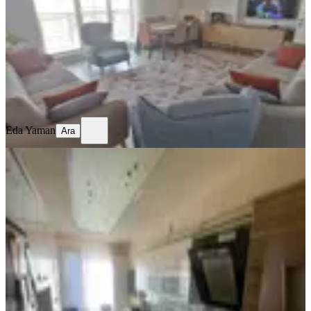
3+1
·
135 m²
·
4. Kat
·
04.08.2026
5.450.000 ₺
Eda Yaman
Ara
Eda Yaman
Ara
BALKONLU
Özhan'dan Yukarı Çöşnük
Mahallesin'de 4+1 Satılık Daire
Battalgazi, Çöşnük Mahallesi
4+1
·
160 m²
·
1. Kat
·
03.08.2026
5.850.000 ₺