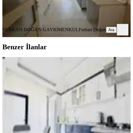
FURKAN DOĞAN GAYRİMENKUL
Furkan Doğan
Ara
FURKAN DOĞAN GAYRİMENKUL
Furkan Doğan
Ara
Benzer İlanlar
YENİ
Galata Gayrimenkul'den İskender
Mahallesinde Satılık Sıfır 2+1
Battalgazi, İskender Mahallesi
2+1
·
100 m²
·
3. Kat
·
08.08.2026
3.350.000 ₺
Galata Gayrimenkul
Ugur Mumcu Şahin