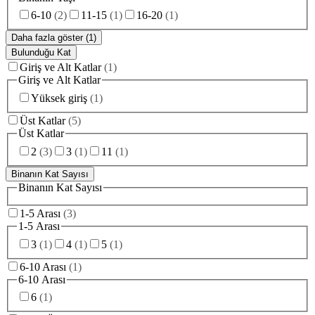
6-10
(
2
)
11-15
(
1
)
16-20
(
1
)
Daha fazla göster (1)
Bulunduğu Kat
Giriş ve Alt Katlar
(
1
)
Giriş ve Alt Katlar
Yüksek giriş
(
1
)
Üst Katlar
(
5
)
Üst Katlar
2
(
3
)
3
(
1
)
11
(
1
)
Binanın Kat Sayısı
Binanın Kat Sayısı
1-5 Arası
(
3
)
1-5 Arası
3
(
1
)
4
(
1
)
5
(
1
)
6-10 Arası
(
1
)
6-10 Arası
6
(
1
)