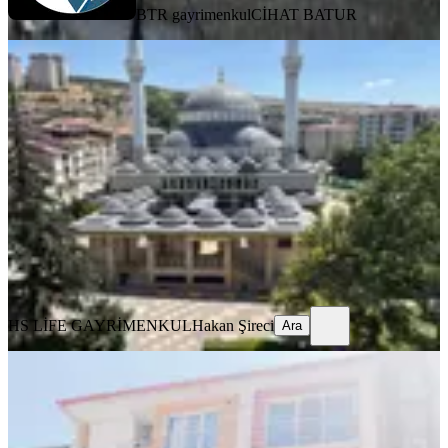
BTR gayrimenkul
CİHAT BATUR
YENİ
Hs Life Grup Tan Kanalboyunda
Satlık 3+1 Daire
Battalgazi, Kernek Mahallesi
3+1
·
160 m²
·
4. Kat
·
07.08.2026
3.100.000 ₺
HS LİFE GAYRİMENKUL
Hakan Şireci
Ara
HS LİFE GAYRİMENKUL
Hakan Şireci
Ara
YENİ
Fourx4 Gayrimenkulden Satılık 2+1
Daire Vakıf Park Karşısı
Battalgazi, Paşaköşkü Mahallesi