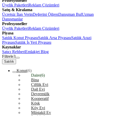
Profesyoneller
Üyelik Paketleri
Reklam Çözümleri
Satış & Kiralama
Ücretsiz İlan Verin
Değerini Öğren
Danışman Bul
Uzman
Danışmanlar
Profesyoneller
Üyelik Paketleri
Reklam Çözümleri
Piyasa
Satılık Konut Piyasası
Satılık Arsa Piyasası
Satılık Arazi
Piyasası
Satılık İş Yeri Piyasası
Kaynaklar
Satıcı Rehberi
Emlakjet Blog
Filtrele
3
Satılık
Konut
(6)
Daire
(6)
Bina
Çiftlik Evi
Dağ Evi
Devremülk
Kooperatif
Köşk
Köy Evi
Müstakil Ev