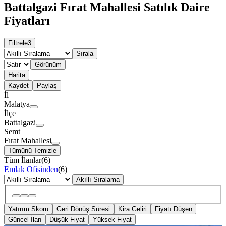
Battalgazi Fırat Mahallesi Satılık Daire
Fiyatları
Filtrele
3
Sırala
Görünüm
Harita
Kaydet
Paylaş
İl
Malatya
İlçe
Battalgazi
Semt
Fırat Mahallesi
Tümünü Temizle
Tüm İlanlar
(
6
)
Emlak Ofisinden
(
6
)
Akıllı Sıralama
Yatırım Skoru
Geri Dönüş Süresi
Kira Geliri
Fiyatı Düşen
Güncel İlan
Düşük Fiyat
Yüksek Fiyat