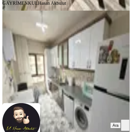
GAYRİMENKUL
Hasan Akbulut
BALKONLU
Hasan Akbulut'dan İnderesi Toki'de
3+1 Yapılı Daire
Battalgazi, Fırat Mahallesi
3+1
·
137 m²
·
Yüksek giriş
·
08.05.2026
2.470.000 ₺
HASAN AKBULUT GAYRİMENKUL
Hasan Akbulut
Ara
Ara