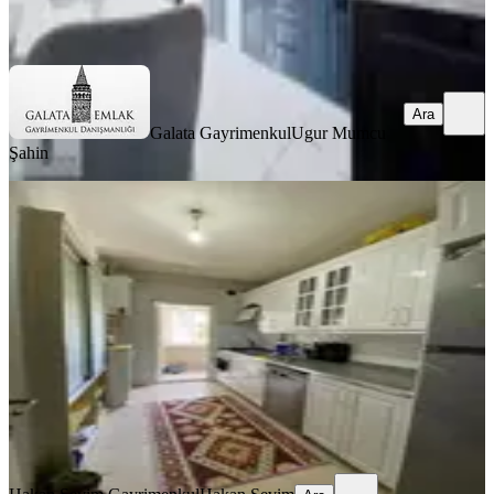
Ara
Ara
Galata Gayrimenkul
Ugur Mumcu
Şahin
YENİ
Vadi Malida'dan Karagöz Tokide
Merkezi 2+1 Ara Kat Daire
Battalgazi, Karagöz Mahallesi
2+1
·
110 m²
·
3. Kat
·
08.08.2026
1.880.000 ₺
Hakan Sevim Gayrimenkul
Hakan Sevim
Ara