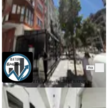
2+1
·
100 m²
·
5. Kat
·
05.08.2026
1.790.000 ₺
BTR gayrimenkul
CİHAT BATUR
Ara
Ara
BTR gayrimenkul
CİHAT BATUR
BALKONLU
Batur Gayrimenkul'den Aslanbey
Mahallesin'de Satılık 3+1 Daire