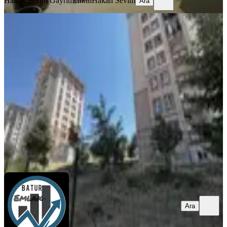
Hakan Sevim Gayrimenkul
Hakan Sevim
Ara
YENİ
Batur Gayrimenkul'den Basın Yayın
Sitesi Tokiler'de Satılık 2+1
Battalgazi, Merkez Beydağı Mahallesi
2+1
·
90 m²
·
1. Kat
·
07.08.2026
2.120.000 ₺
BTR gayrimenkul
CİHAT BATUR
Ara
Ara