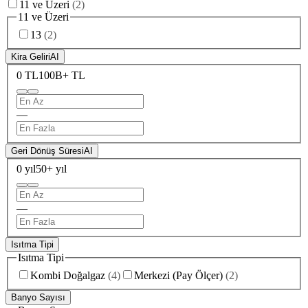
11 ve Üzeri
(
2
)
11 ve Üzeri
13
(
2
)
Kira Geliri
AI
0 TL
100B+ TL
—
Geri Dönüş Süresi
AI
0 yıl
50+ yıl
—
Isıtma Tipi
Isıtma Tipi
Kombi Doğalgaz
(
4
)
Merkezi (Pay Ölçer)
(
2
)
Banyo Sayısı