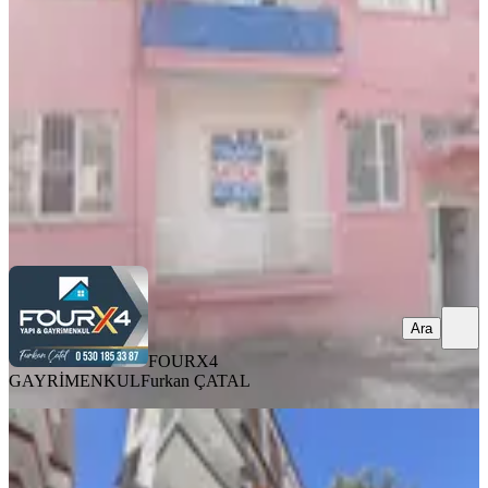
Battalgazi, Nuriye Mahallesi
2+1
·
120 m²
·
Yüksek giriş
·
06.08.2026
1.390.000 ₺
FOURX4 GAYRİMENKUL
Furkan ÇATAL
Ara
Ara
FOURX4
GAYRİMENKUL
Furkan ÇATAL
BALKONLU
Paşaköşkü Ana Cadde Üzerinde
Satılık 2+1