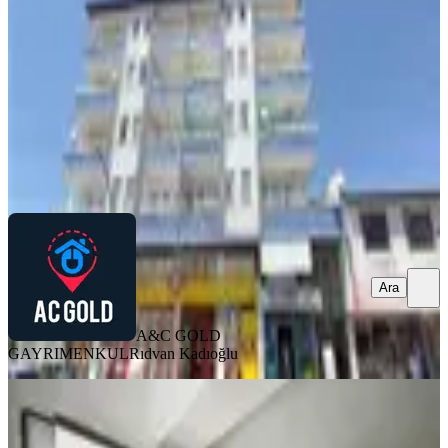
3+1
·
170 m²
·
1. Kat
·
06.08.2026
2.000.000 ₺
A&C GOLD GAYRIMENKUL
Rıdvan Kadıoğlu
Ara
Ara
A&C GOLD
GAYRIMENKUL
Rıdvan Kadıoğlu
SIFIR BİNA
Paşaköşkü Kemal Özalper Ortaokulu
Yanı Arakat 3+1 Daire