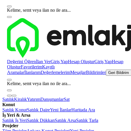
Kelime, semt veya ilan no ile ara...
Değerini Öğren
İlan Ver
Giriş Yap
Hesap Oluştur
Giriş Yap
Hesap
Oluştur
Favorilerim
Kayıtlı
Aramalar
İlanlarım
Değerlemelerim
Mesajlar
Bildirimler
Geri Bildirim
Kelime, semt veya ilan no ile ara...
Satılık
Kiralık
Yatırım
Danışmanlar
Sat
Konut
Satılık Konut
Satılık Daire
Yeni İlanlar
Haritada Ara
İş Yeri & Arsa
Satılık İş Yeri
Satılık Dükkan
Satılık Arsa
Satılık Tarla
Projeler
Tüm Projeler
Ankara Konut Projeleri
Yeni Projeler