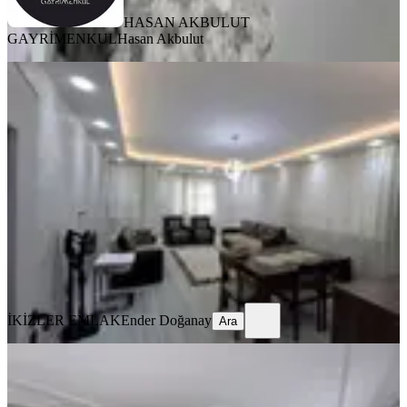
HASAN AKBULUT
GAYRİMENKUL
Hasan Akbulut
KOMBİLİ
İkizler Gayrimenkul'den Kernek
Şelalesi Civarı Satılık 4+1 Daire
Battalgazi, Fırat Mahallesi
4+1
·
220 m²
·
2. Kat
·
28.04.2026
3.650.000 ₺
İKİZLER EMLAK
Ender Doğanay
Ara
İKİZLER EMLAK
Ender Doğanay
Ara
KOMBİLİ
İkizler Gayrimenkul'den Hastane
Caddesinde Satılık 3+1 Daire...