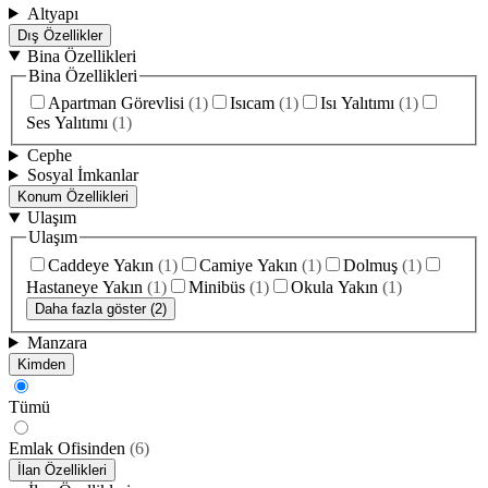
Altyapı
Dış Özellikler
Bina Özellikleri
Bina Özellikleri
Apartman Görevlisi
(
1
)
Isıcam
(
1
)
Isı Yalıtımı
(
1
)
Ses Yalıtımı
(
1
)
Cephe
Sosyal İmkanlar
Konum Özellikleri
Ulaşım
Ulaşım
Caddeye Yakın
(
1
)
Camiye Yakın
(
1
)
Dolmuş
(
1
)
Hastaneye Yakın
(
1
)
Minibüs
(
1
)
Okula Yakın
(
1
)
Daha fazla göster (2)
Manzara
Kimden
Tümü
Emlak Ofisinden
(
6
)
İlan Özellikleri