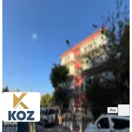
BALKONLU
Koz Emlak 2' Den Çöşnükte 3+1
Satılık Daire
Battalgazi, Fırat Mahallesi
3+1
·
140 m²
·
3. Kat
·
06.07.2026
1.850.000 ₺
KOZ YATIRIM
Murat Can korkmaz
Ara
Ara
KOZ YATIRIM
Murat Can
korkmaz