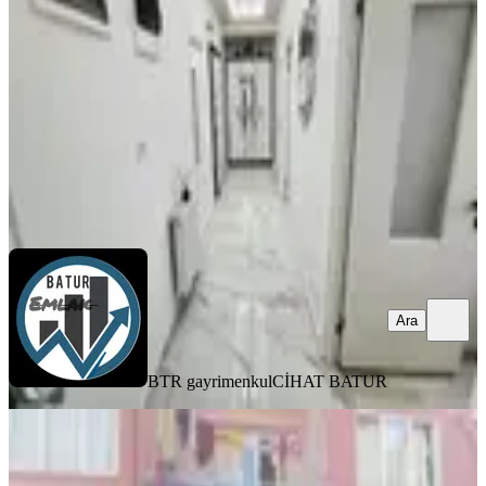
Battalgazi, K.mustafa Paşa Mahallesi
3+1
·
130 m²
·
Yüksek giriş
·
07.08.2026
3.490.000 ₺
BTR gayrimenkul
CİHAT BATUR
Ara
Ara
BTR gayrimenkul
CİHAT BATUR
BALKONLU
Fourx4 Gayrimenkulden Nuriye Mah.
2+1 Yüksek Giriş Satılık Daire