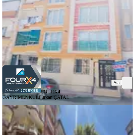
2+1
·
115 m²
·
Yüksek giriş
·
06.08.2026
2.250.000 ₺
FOURX4 GAYRİMENKUL
Furkan ÇATAL
Ara
Ara
FOURX4
GAYRİMENKUL
Furkan ÇATAL
YENİ
Batur Gayrimenkul'den Kanal
Boyunda Satılık Ara Kat Daire
Battalgazi, Saray Mahallesi