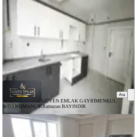
Battalgazi, Hacı Abdi Mahallesi
3+1
·
110 m²
·
2. Kat
·
04.08.2026
4.250.000 ₺
GÜVEN EMLAK GAYRİMENKUL &
DANIŞMANLIK
Ramazan BAYINDIR
Ara
Ara
GÜVEN EMLAK GAYRİMENKUL
& DANIŞMANLIK
Ramazan BAYINDIR
MANZARALI
Paşaköşkünde Satılık 3+1 Daire
Battalgazi, Paşaköşkü Mahallesi