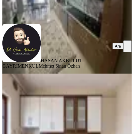
HASAN AKBULUT GAYRİMENKUL
Mehmet Sinan Özhan
Ara
Ara
HASAN AKBULUT
GAYRİMENKUL
Mehmet Sinan Özhan
BALKONLU
%
3
Merkez Beydağı Toki'de Satılık 3+1
Ara Kat Daire
Battalgazi, Merkez Beydağı Mahallesi
3+1
·
135 m²
·
5. Kat
·
03.08.2026
2.075.000 ₺
2.150.000 ₺