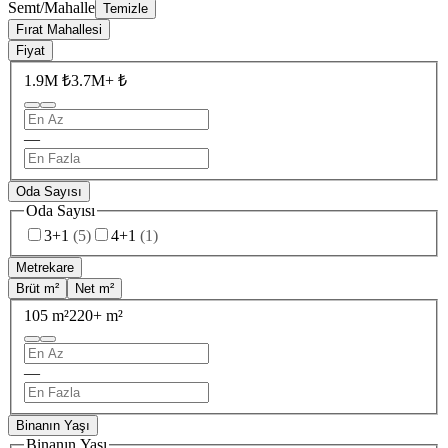
Semt/Mahalle
Temizle
Fırat Mahallesi
Fiyat
1.9M ₺
3.7M+ ₺
—
Oda Sayısı
Oda Sayısı
3+1
(
5
)
4+1
(
1
)
Metrekare
Brüt m²
Net m²
105 m²
220+ m²
—
Binanın Yaşı
Binanın Yaşı