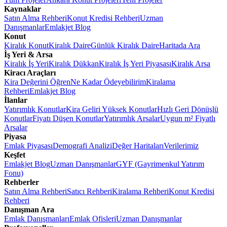
Kaynaklar
Satın Alma Rehberi
Konut Kredisi Rehberi
Uzman
Danışmanlar
Emlakjet Blog
Konut
Kiralık Konut
Kiralık Daire
Günlük Kiralık Daire
Haritada Ara
İş Yeri & Arsa
Kiralık İş Yeri
Kiralık Dükkan
Kiralık İş Yeri Piyasası
Kiralık Arsa
Kiracı Araçları
Kira Değerini Öğren
Ne Kadar Ödeyebilirim
Kiralama
Rehberi
Emlakjet Blog
İlanlar
Yatırımlık Konutlar
Kira Geliri Yüksek Konutlar
Hızlı Geri Dönüşlü
Konutlar
Fiyatı Düşen Konutlar
Yatırımlık Arsalar
Uygun m² Fiyatlı
Arsalar
Piyasa
Emlak Piyasası
Demografi Analizi
Değer Haritaları
Verilerimiz
Keşfet
Emlakjet Blog
Uzman Danışmanlar
GYF (Gayrimenkul Yatırım
Fonu)
Rehberler
Satın Alma Rehberi
Satıcı Rehberi
Kiralama Rehberi
Konut Kredisi
Rehberi
Danışman Ara
Emlak Danışmanları
Emlak Ofisleri
Uzman Danışmanlar