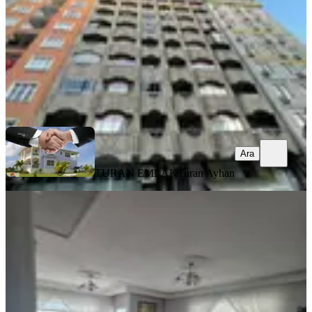
4.850.000 ₺
TURAN EMLAK
Turan Ayhan
Ara
Ara
TURAN EMLAK
Turan Ayhan
BALKONLU
Taşçioğlu Emlaktan Satılık Uygun
Fiyata 3+1 Daire İskanı Alınmış
Merkez, Tophane Mahallesi
3+1
·
155 m²
·
6. Kat
·
01.08.2026
3.750.000 ₺