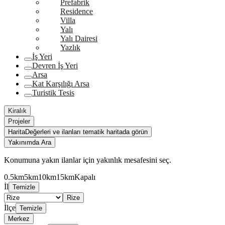
Prefabrik
Residence
Villa
Yalı
Yalı Dairesi
Yazlık
İş Yeri
Devren İş Yeri
Arsa
Kat Karşılığı Arsa
Turistik Tesis
Kiralık
Projeler
Harita
Değerleri ve ilanları tematik haritada görün
Yakınımda Ara
Konumuna yakın ilanlar için yakınlık mesafesini seç.
0.5km
5km
10km
15km
Kapalı
İl
Temizle
Rize
İlçe
Temizle
Merkez