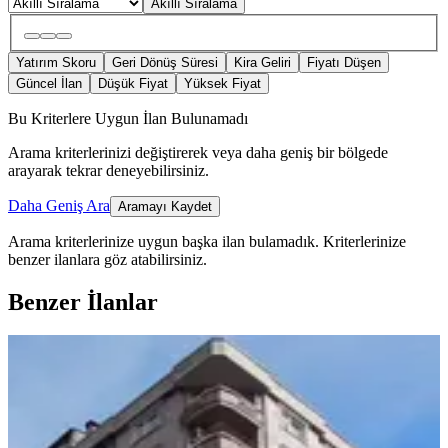
Akıllı Sıralama
Yatırım Skoru
Geri Dönüş Süresi
Kira Geliri
Fiyatı Düşen
Güncel İlan
Düşük Fiyat
Yüksek Fiyat
Bu Kriterlere Uygun İlan Bulunamadı
Arama kriterlerinizi değiştirerek veya daha geniş bir bölgede
arayarak tekrar deneyebilirsiniz.
Daha Geniş Ara
Aramayı Kaydet
Arama kriterlerinize uygun başka ilan bulamadık.
Kriterlerinize
benzer ilanlara göz atabilirsiniz.
Benzer İlanlar
BALKONLU
Turan Emlaktan Emniyet Müdürlüğü
Yanında 3.kat-165.m²-3+1-daire
Satılık
Merkez, Müftü Mahallesi