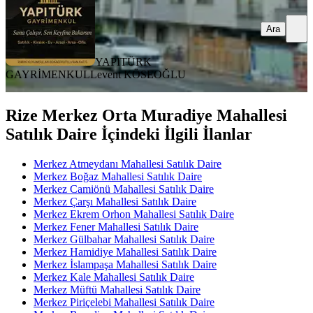
Ara
YAPITÜRK
GAYRİMENKUL
Levent KÖSEOĞLU
Rize Merkez Orta Muradiye Mahallesi
Satılık Daire İçindeki İlgili İlanlar
Merkez Atmeydanı Mahallesi Satılık Daire
Merkez Boğaz Mahallesi Satılık Daire
Merkez Camiönü Mahallesi Satılık Daire
Merkez Çarşı Mahallesi Satılık Daire
Merkez Ekrem Orhon Mahallesi Satılık Daire
Merkez Fener Mahallesi Satılık Daire
Merkez Gülbahar Mahallesi Satılık Daire
Merkez Hamidiye Mahallesi Satılık Daire
Merkez İslampaşa Mahallesi Satılık Daire
Merkez Kale Mahallesi Satılık Daire
Merkez Müftü Mahallesi Satılık Daire
Merkez Piriçelebi Mahallesi Satılık Daire