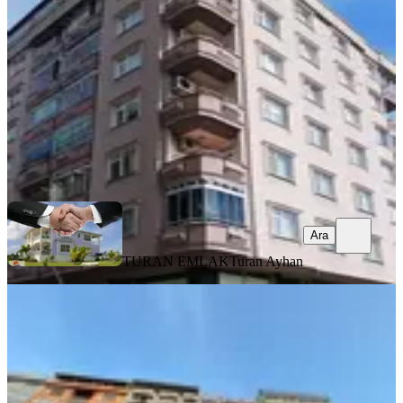
3+1
·
160 m²
·
3. Kat
·
01.08.2026
6.500.000 ₺
TURAN EMLAK
Turan Ayhan
Ara
Ara
TURAN EMLAK
Turan Ayhan
BALKONLU
Turan Emlaktan Tedaş Yanında
4.kat-135m²-3+1-daire Satılık
Merkez, Ekrem Orhon Mahallesi
3+1
·
140 m²
·
4. Kat
·
01.08.2026