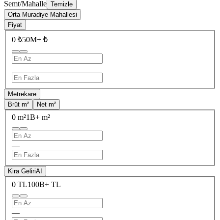
Semt/Mahalle
Temizle
Orta Muradiye Mahallesi
Fiyat
0 ₺
50M+ ₺
—
Metrekare
Brüt m²
Net m²
0 m²
1B+ m²
—
Kira Geliri
AI
0 TL
100B+ TL
—