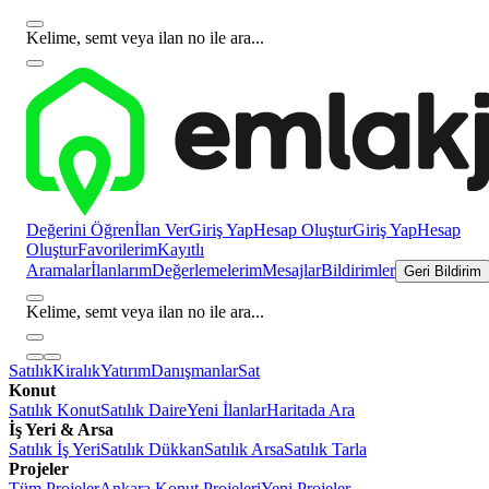
Kelime, semt veya ilan no ile ara...
Değerini Öğren
İlan Ver
Giriş Yap
Hesap Oluştur
Giriş Yap
Hesap
Oluştur
Favorilerim
Kayıtlı
Aramalar
İlanlarım
Değerlemelerim
Mesajlar
Bildirimler
Geri Bildirim
Kelime, semt veya ilan no ile ara...
Satılık
Kiralık
Yatırım
Danışmanlar
Sat
Konut
Satılık Konut
Satılık Daire
Yeni İlanlar
Haritada Ara
İş Yeri & Arsa
Satılık İş Yeri
Satılık Dükkan
Satılık Arsa
Satılık Tarla
Projeler
Tüm Projeler
Ankara Konut Projeleri
Yeni Projeler