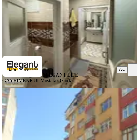
3.500.000 ₺
ELEGANT LİFE GAYRİMENKUL
Mustafa Öztürk
Ara
Ara
ELEGANT LİFE
GAYRİMENKUL
Mustafa Öztürk
YÜK. TAVAN
Yapıtürk Gayrimenkul'den Şehrin
Göbeğinde 3+1 130 M² 4. Kat Fırsat
Daire
Merkez, Tophane Mahallesi
3+1
·
130 m²
·
4. Kat
·
14.07.2026