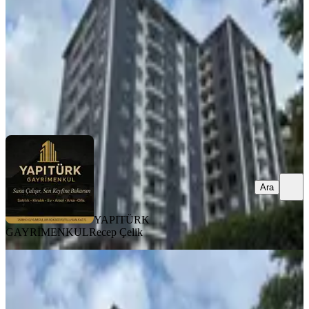
3+1
·
126 m²
·
8. Kat
·
12.07.2026
6.500.000 ₺
YAPITÜRK GAYRİMENKUL
Recep Çelik
Ara
Ara
YAPITÜRK
GAYRİMENKUL
Recep Çelik
BALKONLU
Yapıtürk Gayrimenkul’den Kale
Mahallesi 2 Blok'lu Projede 8. Kat
2+1 100 M² Satılık Daire