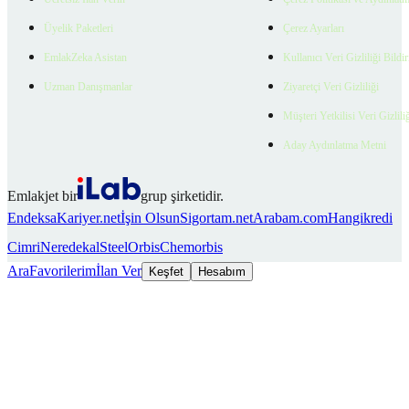
Üyelik Paketleri
Çerez Ayarları
EmlakZeka Asistan
Kullanıcı Veri Gizliliği Bildi
Uzman Danışmanlar
Ziyaretçi Veri Gizliliği
Müşteri Yetkilisi Veri Gizlili
Aday Aydınlatma Metni
Emlakjet bir
grup şirketidir.
Endeksa
Kariyer.net
İşin Olsun
Sigortam.net
Arabam.com
Hangikredi
Cimri
Neredekal
SteelOrbis
Chemorbis
Ara
Favorilerim
İlan Ver
Keşfet
Hesabım