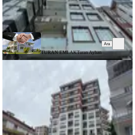
TURAN EMLAK
Turan Ayhan
Ara
Ara
TURAN EMLAK
Turan Ayhan
SİTE İÇİ
%
3
Kısa Süreli Fiyat! Camiönü Mah. Lux
Site De Geniş Fırsat Daire
Merkez, Camiönü Mahallesi
3+1
·
180 m²
·
3. Kat
·
30.07.2026
7.145.000 ₺
7.345.000 ₺