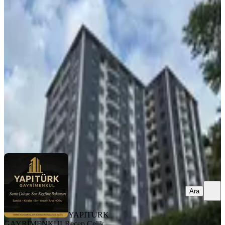
Mahallesi 2 Blok'lu Projede 5. Kat
3+1 126 M² Satılık Daire
Merkez, Kale Mahallesi
3+1
·
126 m²
·
5. Kat
·
12.07.2026
5.750.000 ₺
YAPITÜRK GAYRİMENKUL
Recep Çelik
Ara
Ara
YAPITÜRK
GAYRİMENKUL
Recep Çelik