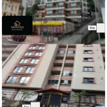
Taşçıoğlu emlak
muhammet erdem taşçıoğlu
Ara
Ara
Taşçıoğlu emlak
muhammet erdem
taşçıoğlu
BALKONLU
Acil Satılık 3+1,145m² İslampaşa'da
Merkez, İslampaşa Mahallesi
3+1
·
150 m²
·
3. Kat
·
24.07.2026
6.350.000 ₺
semiha Sahin
Ara
semiha Sahin
Ara