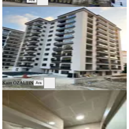
SİTE İÇİ
%
9
Fener Mahallesinde Acil Satılık Daire
Merkez, Fener Mahallesi
4+1
·
174 m²
·
4. Kat
·
23.07.2026
13.500.000 ₺
14.800.000 ₺
Kaan ÖZALTIN
Ara
Kaan ÖZALTIN
Ara
BALKONLU
Merkezi Konumda | Bağdatlı
Mahallesi 3+1 Satılık Daire
Merkez, Bağdatlı Mahallesi
3+1
·
130 m²
·
4. Kat
·
15.07.2026