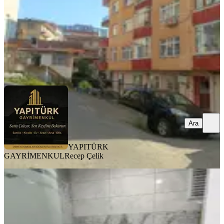
2.000.000 ₺
YAPITÜRK GAYRİMENKUL
Recep Çelik
Ara
Ara
YAPITÜRK
GAYRİMENKUL
Recep Çelik
SİTE İÇİ
Deniz Manzaralı Havuzlu Lüks Satılık
3+1 Daire!!
Merkez, Boğaz Mahallesi