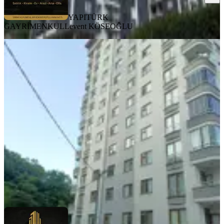
YAPITÜRK
GAYRİMENKUL
Levent KÖSEOĞLU
MANZARALI
%
5
Yapıtürk Gayrimenkul'den Satılık
Reşadiye Mahallesin'de Doğaya
Komşu 3+1 Ferah Satılık Daire
Merkez, Reşadiye Mahallesi
3+1
·
126 m²
·
3. Kat
·
10.07.2026
5.250.000 ₺
5.500.000 ₺
YAPITÜRK GAYRİMENKUL
Levent KÖSEOĞLU
Ara