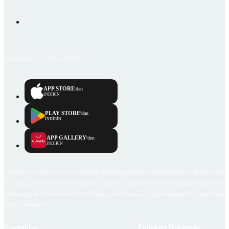
Emlakjet © 2006-2026
APP STORE
'dan
İNDİRİN
PLAY STORE
'dan
İNDİRİN
APP GALLERY
'den
İNDİRİN
Emlakjet.com internet sitesi ve Emlakjet mobil uygulamalarında kullanıcılar tarafından sağlana
ilan, bilgi, içerik ve görselin gerçekliği, orijinalliği, güvenilirliği ve doğruluğuna ilişkin soru
içerikleri giren kullanıcıya ait olup, Emlakjet'in bu hususlarla ilgili herhangi bir sorumluluğu
bulunmamaktadır.
Kaynaklar
Emlakjet Hakkında