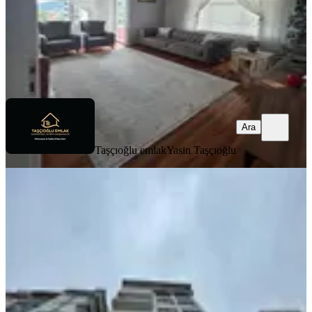
Taşçıoğlu emlak
Yasin Taşçıoğlu
Ara
Ara
Taşçıoğlu emlak
Yasin Taşçıoğlu
BALKONLU
Turan Emlak'tan İslampaşa'da Deniz
Kenarı 4.kat-150.m²-3+1-daire
Merkez, İslampaşa Mahallesi
3+1
·
140 m²
·
4. Kat
·
01.08.2026
4.250.000 ₺