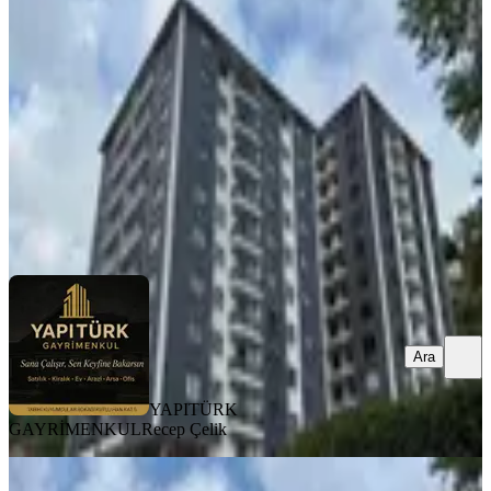
Merkez, Kale Mahallesi
2+1
·
100 m²
·
8. Kat
·
12.07.2026
4.950.000 ₺
YAPITÜRK GAYRİMENKUL
Recep Çelik
Ara
Ara
YAPITÜRK
GAYRİMENKUL
Recep Çelik
BALKONLU
Yapıtürk Gayrimenkul’den Kale