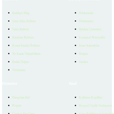
Emlakjet Blog
Hakkımızda
Satın Alma Rehberi
Ödüllerimiz
Satıcı Rehberi
Reklam Çözümleri
Kiralama Rehberi
Kurumsal Materyaller
Konut Kredisi Rehberi
İnsan Kaynakları
Ne Kadar Ödeyebilirim
İletişim
Emlak Değeri
Yardım
Verilerimiz
Hizmetler
Yasal
Danışman Bul
Kullanım Koşulları
Projeler
Bireysel Üyelik Sözleşmesi
Ücretsiz İlan Verin
Çerez Politikası ve Aydınlat