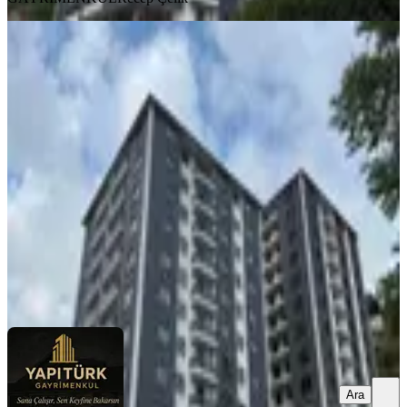
BALKONLU
Yapıtürk Gayrimenkul’den Kale
Mahallesi Arka Blok 7. Kat Satılık
126 M² 3+1 Daire
Merkez, Kale Mahallesi
3+1
·
126 m²
·
7. Kat
·
12.07.2026
6.250.000 ₺
YAPITÜRK GAYRİMENKUL
Levent KÖSEOĞLU
Ara
Ara