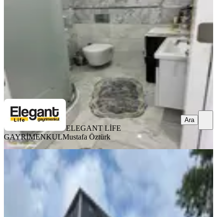
3+1
·
135 m²
·
4. Kat
·
13.07.2026
7.650.000 ₺
ELEGANT LİFE GAYRİMENKUL
Mustafa Öztürk
Ara
Ara
ELEGANT LİFE
GAYRİMENKUL
Mustafa Öztürk
BALKONLU
Yapıtürk Gayrimenkul’den Kale
Mahallesi 2 Blok'lu Projede 8. Kat
3+1 126 M² Satılık Daire
Merkez, Kale Mahallesi