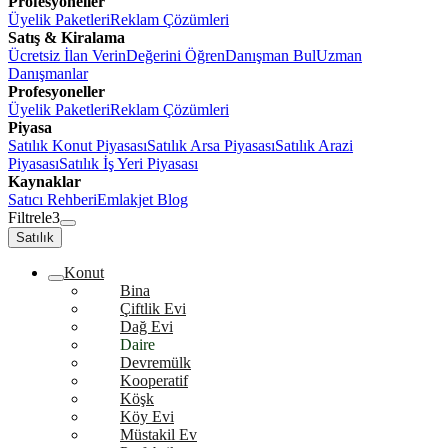
Profesyoneller
Üyelik Paketleri
Reklam Çözümleri
Satış & Kiralama
Ücretsiz İlan Verin
Değerini Öğren
Danışman Bul
Uzman
Danışmanlar
Profesyoneller
Üyelik Paketleri
Reklam Çözümleri
Piyasa
Satılık Konut Piyasası
Satılık Arsa Piyasası
Satılık Arazi
Piyasası
Satılık İş Yeri Piyasası
Kaynaklar
Satıcı Rehberi
Emlakjet Blog
Filtrele
3
Satılık
Konut
Bina
Çiftlik Evi
Dağ Evi
Daire
Devremülk
Kooperatif
Köşk
Köy Evi
Müstakil Ev