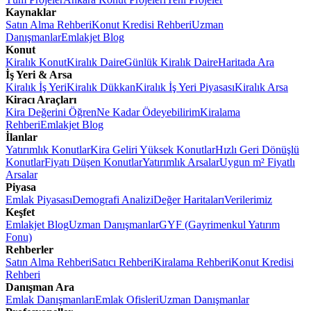
Kaynaklar
Satın Alma Rehberi
Konut Kredisi Rehberi
Uzman
Danışmanlar
Emlakjet Blog
Konut
Kiralık Konut
Kiralık Daire
Günlük Kiralık Daire
Haritada Ara
İş Yeri & Arsa
Kiralık İş Yeri
Kiralık Dükkan
Kiralık İş Yeri Piyasası
Kiralık Arsa
Kiracı Araçları
Kira Değerini Öğren
Ne Kadar Ödeyebilirim
Kiralama
Rehberi
Emlakjet Blog
İlanlar
Yatırımlık Konutlar
Kira Geliri Yüksek Konutlar
Hızlı Geri Dönüşlü
Konutlar
Fiyatı Düşen Konutlar
Yatırımlık Arsalar
Uygun m² Fiyatlı
Arsalar
Piyasa
Emlak Piyasası
Demografi Analizi
Değer Haritaları
Verilerimiz
Keşfet
Emlakjet Blog
Uzman Danışmanlar
GYF (Gayrimenkul Yatırım
Fonu)
Rehberler
Satın Alma Rehberi
Satıcı Rehberi
Kiralama Rehberi
Konut Kredisi
Rehberi
Danışman Ara
Emlak Danışmanları
Emlak Ofisleri
Uzman Danışmanlar