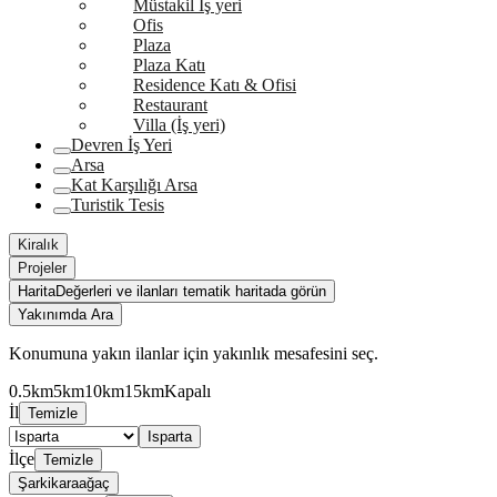
Müstakil İş yeri
Ofis
Plaza
Plaza Katı
Residence Katı & Ofisi
Restaurant
Villa (İş yeri)
Devren İş Yeri
Arsa
Kat Karşılığı Arsa
Turistik Tesis
Kiralık
Projeler
Harita
Değerleri ve ilanları tematik haritada görün
Yakınımda Ara
Konumuna yakın ilanlar için yakınlık mesafesini seç.
0.5km
5km
10km
15km
Kapalı
İl
Temizle
Isparta
İlçe
Temizle
Şarkikaraağaç