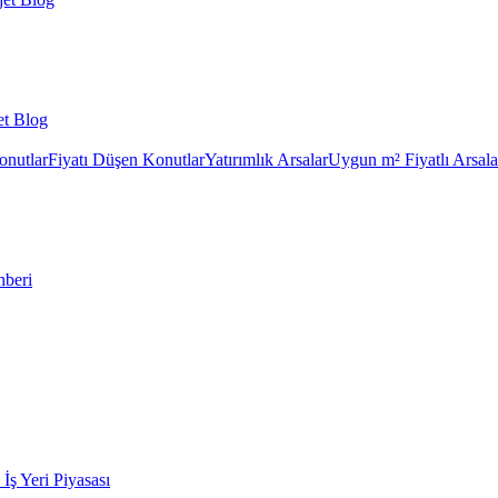
et Blog
onutlar
Fiyatı Düşen Konutlar
Yatırımlık Arsalar
Uygun m² Fiyatlı Arsala
hberi
k İş Yeri Piyasası