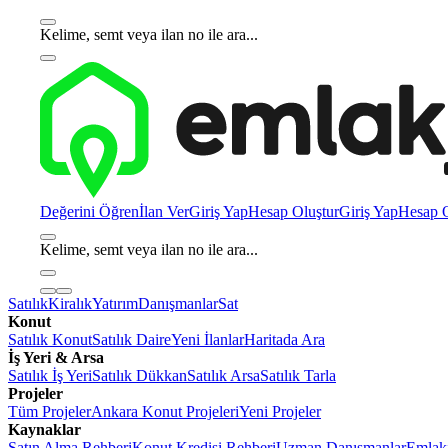
Kelime, semt veya ilan no ile ara...
Değerini Öğren
İlan Ver
Giriş Yap
Hesap Oluştur
Giriş Yap
Hesap O
Kelime, semt veya ilan no ile ara...
Satılık
Kiralık
Yatırım
Danışmanlar
Sat
Konut
Satılık Konut
Satılık Daire
Yeni İlanlar
Haritada Ara
İş Yeri & Arsa
Satılık İş Yeri
Satılık Dükkan
Satılık Arsa
Satılık Tarla
Projeler
Tüm Projeler
Ankara Konut Projeleri
Yeni Projeler
Kaynaklar
Satın Alma Rehberi
Konut Kredisi Rehberi
Uzman Danışmanlar
Emlakj