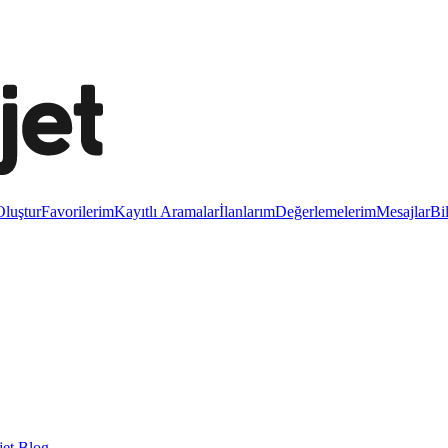
luştur
Favorilerim
Kayıtlı Aramalar
İlanlarım
Değerlemelerim
Mesajlar
Bi
et Blog