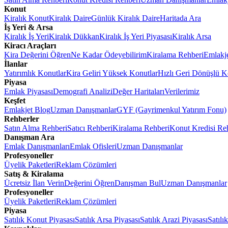
Konut
Kiralık Konut
Kiralık Daire
Günlük Kiralık Daire
Haritada Ara
İş Yeri & Arsa
Kiralık İş Yeri
Kiralık Dükkan
Kiralık İş Yeri Piyasası
Kiralık Arsa
Kiracı Araçları
Kira Değerini Öğren
Ne Kadar Ödeyebilirim
Kiralama Rehberi
Emlakj
İlanlar
Yatırımlık Konutlar
Kira Geliri Yüksek Konutlar
Hızlı Geri Dönüşlü K
Piyasa
Emlak Piyasası
Demografi Analizi
Değer Haritaları
Verilerimiz
Keşfet
Emlakjet Blog
Uzman Danışmanlar
GYF (Gayrimenkul Yatırım Fonu)
Rehberler
Satın Alma Rehberi
Satıcı Rehberi
Kiralama Rehberi
Konut Kredisi Re
Danışman Ara
Emlak Danışmanları
Emlak Ofisleri
Uzman Danışmanlar
Profesyoneller
Üyelik Paketleri
Reklam Çözümleri
Satış & Kiralama
Ücretsiz İlan Verin
Değerini Öğren
Danışman Bul
Uzman Danışmanlar
Profesyoneller
Üyelik Paketleri
Reklam Çözümleri
Piyasa
Satılık Konut Piyasası
Satılık Arsa Piyasası
Satılık Arazi Piyasası
Satılı