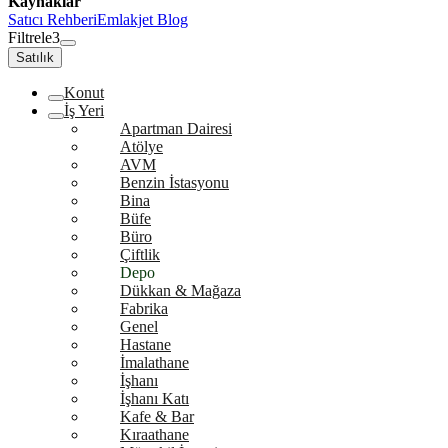
Kaynaklar
Satıcı Rehberi
Emlakjet Blog
Filtrele
3
Satılık
Konut
İş Yeri
Apartman Dairesi
Atölye
AVM
Benzin İstasyonu
Bina
Büfe
Büro
Çiftlik
Depo
Dükkan & Mağaza
Fabrika
Genel
Hastane
İmalathane
İşhanı
İşhanı Katı
Kafe & Bar
Kıraathane