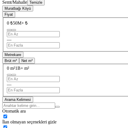
Semt/Mahalle
Temizle
Muratbağı Köyü
Fiyat
0 ₺
50M+ ₺
—
Metrekare
Brüt m²
Net m²
0 m²
1B+ m²
—
Arama Kelimesi
Otomatik ara
İlan olmayan seçenekleri gizle