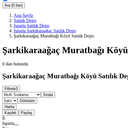
Ara (0 ilan)
Ana Sayfa
Satılık Depo
Isparta Satılık Depo
Isparta Şarkikaraağaç Satılık Depo
Şarkikaraağaç Muratbağı Köyü Satılık Depo
Şarkikaraağaç Muratbağı Köyü 
0
ilan bulundu
Şarkikaraağaç Muratbağı Köyü Satılık Dep
Filtrele
3
Sırala
Görünüm
Harita
Kaydet
Paylaş
İl
Isparta