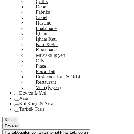
Çiftlik
Depo
Fabrika
Genel
Hastane
İmalathane
İşhanı
İşhanı Katı
Kafe & Bar
Kıraathane
Müstakil İş yeri
Ofis
Plaza
Plaza Katı
Residence Katı & Ofisi
Restaurant
Villa (İş yeri)
Devren İş Yeri
Arsa
Kat Karşılığı Arsa
Turistik Tesis
Kiralık
Projeler
Harita
Değerleri ve ilanları tematik haritada görün