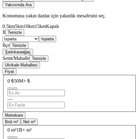
Yakınımda Ara
Konumuna yakın ilanlar için yakınlık mesafesini seç.
0.5km
5km
10km
15km
Kapalı
İl
Temizle
Isparta
İlçe
Temizle
Şarkikaraağaç
Semt/Mahalle
Temizle
Ulvikale Mahallesi
Fiyat
0 ₺
50M+ ₺
—
Metrekare
Brüt m²
Net m²
0 m²
1B+ m²