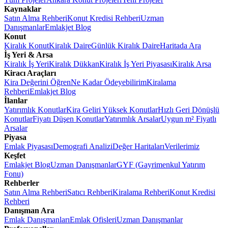
Kaynaklar
Satın Alma Rehberi
Konut Kredisi Rehberi
Uzman
Danışmanlar
Emlakjet Blog
Konut
Kiralık Konut
Kiralık Daire
Günlük Kiralık Daire
Haritada Ara
İş Yeri & Arsa
Kiralık İş Yeri
Kiralık Dükkan
Kiralık İş Yeri Piyasası
Kiralık Arsa
Kiracı Araçları
Kira Değerini Öğren
Ne Kadar Ödeyebilirim
Kiralama
Rehberi
Emlakjet Blog
İlanlar
Yatırımlık Konutlar
Kira Geliri Yüksek Konutlar
Hızlı Geri Dönüşlü
Konutlar
Fiyatı Düşen Konutlar
Yatırımlık Arsalar
Uygun m² Fiyatlı
Arsalar
Piyasa
Emlak Piyasası
Demografi Analizi
Değer Haritaları
Verilerimiz
Keşfet
Emlakjet Blog
Uzman Danışmanlar
GYF (Gayrimenkul Yatırım
Fonu)
Rehberler
Satın Alma Rehberi
Satıcı Rehberi
Kiralama Rehberi
Konut Kredisi
Rehberi
Danışman Ara
Emlak Danışmanları
Emlak Ofisleri
Uzman Danışmanlar