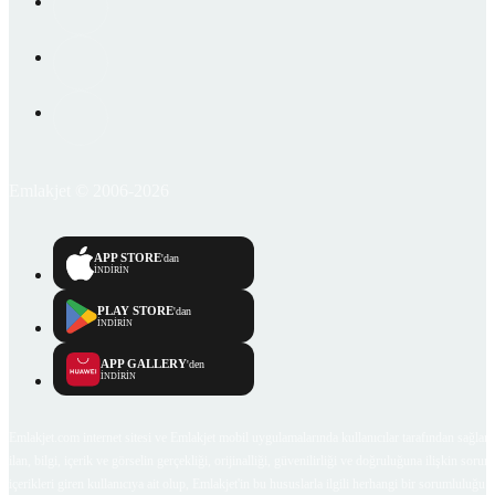
Emlakjet © 2006-2026
APP STORE
'dan
İNDİRİN
PLAY STORE
'dan
İNDİRİN
APP GALLERY
'den
İNDİRİN
Emlakjet.com internet sitesi ve Emlakjet mobil uygulamalarında kullanıcılar tarafından sağlana
ilan, bilgi, içerik ve görselin gerçekliği, orijinalliği, güvenilirliği ve doğruluğuna ilişkin soru
içerikleri giren kullanıcıya ait olup, Emlakjet'in bu hususlarla ilgili herhangi bir sorumluluğu