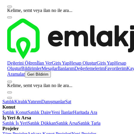
Kelime, semt veya ilan no ile ara...
Değerini Öğren
İlan Ver
Giriş Yap
Hesap Oluştur
Giriş Yap
Hesap
Oluştur
Bildirimler
Mesajlar
İlanlarım
Değerlemelerim
Favorilerim
Kayı
Aramalar
Geri Bildirim
Kelime, semt veya ilan no ile ara...
Satılık
Kiralık
Yatırım
Danışmanlar
Sat
Konut
Satılık Konut
Satılık Daire
Yeni İlanlar
Haritada Ara
İş Yeri & Arsa
Satılık İş Yeri
Satılık Dükkan
Satılık Arsa
Satılık Tarla
Projeler
Tüm Projeler
Ankara Konut Projeleri
Yeni Projeler