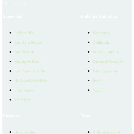
bulunmamaktadır.
Kaynaklar
Emlakjet Hakkında
Emlakjet Blog
Hakkımızda
Satın Alma Rehberi
Ödüllerimiz
Satıcı Rehberi
Reklam Çözümleri
Kiralama Rehberi
Kurumsal Materyaller
Konut Kredisi Rehberi
İnsan Kaynakları
Ne Kadar Ödeyebilirim
İletişim
Emlak Değeri
Yardım
Verilerimiz
Hizmetler
Yasal
Danışman Bul
Kullanım Koşulları