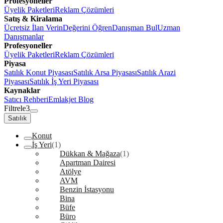
Profesyoneller
Üyelik Paketleri
Reklam Çözümleri
Satış & Kiralama
Ücretsiz İlan Verin
Değerini Öğren
Danışman Bul
Uzman
Danışmanlar
Profesyoneller
Üyelik Paketleri
Reklam Çözümleri
Piyasa
Satılık Konut Piyasası
Satılık Arsa Piyasası
Satılık Arazi
Piyasası
Satılık İş Yeri Piyasası
Kaynaklar
Satıcı Rehberi
Emlakjet Blog
Filtrele
3
Satılık
Konut
İş Yeri
(1)
Dükkan & Mağaza
(1)
Apartman Dairesi
Atölye
AVM
Benzin İstasyonu
Bina
Büfe
Büro