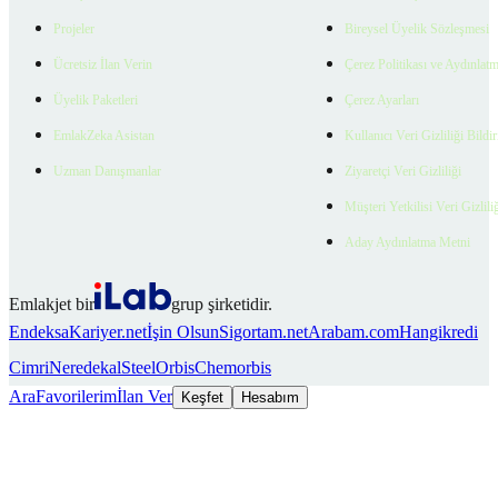
Projeler
Bireysel Üyelik Sözleşmesi
Ücretsiz İlan Verin
Çerez Politikası ve Aydınlat
Üyelik Paketleri
Çerez Ayarları
EmlakZeka Asistan
Kullanıcı Veri Gizliliği Bildi
Uzman Danışmanlar
Ziyaretçi Veri Gizliliği
Müşteri Yetkilisi Veri Gizlili
Aday Aydınlatma Metni
Emlakjet bir
grup şirketidir.
Endeksa
Kariyer.net
İşin Olsun
Sigortam.net
Arabam.com
Hangikredi
Cimri
Neredekal
SteelOrbis
Chemorbis
Ara
Favorilerim
İlan Ver
Keşfet
Hesabım