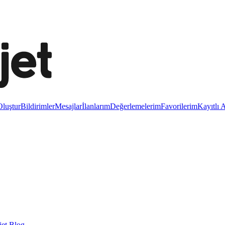
luştur
Bildirimler
Mesajlar
İlanlarım
Değerlemelerim
Favorilerim
Kayıtlı 
et Blog