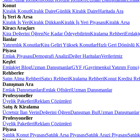
Konut
Kiralık Konut
Kiralık Daire
Günlük Kiralık Daire
Haritada Ara
İş Yeri & Arsa
Kiralık İş Yeri
Kiralık Dükkan
Kiralık İş Yeri Piyasası
Kiralık Arsa
Kiracı Araçları
Kira Değerini Öğren
Ne Kadar Ödeyebilirim
Kiralama Rehberi
Emlakj
İlanlar
Yatırımlık Konutlar
Kira Geliri Yüksek Konutlar
Hızlı Geri Dönüşlü K
Piyasa
Emlak Piyasası
Demografi Analizi
Değer Haritaları
Verilerimiz
Keşfet
Emlakjet Blog
Uzman Danışmanlar
GYF (Gayrimenkul Yatırım Fonu)
Rehberler
Satın Alma Rehberi
Satıcı Rehberi
Kiralama Rehberi
Konut Kredisi Re
Danışman Ara
Emlak Danışmanları
Emlak Ofisleri
Uzman Danışmanlar
Profesyoneller
Üyelik Paketleri
Reklam Çözümleri
Satış & Kiralama
Ücretsiz İlan Verin
Değerini Öğren
Danışman Bul
Uzman Danışmanlar
Profesyoneller
Üyelik Paketleri
Reklam Çözümleri
Piyasa
Satılık Konut Piyasası
Satılık Arsa Piyasası
Satılık Arazi Piyasası
Satılı