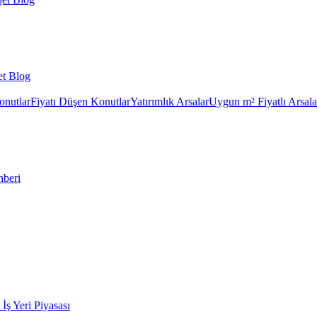
et Blog
onutlar
Fiyatı Düşen Konutlar
Yatırımlık Arsalar
Uygun m² Fiyatlı Arsala
hberi
k İş Yeri Piyasası