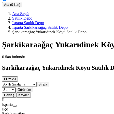
Ara (0 ilan)
Ana Sayfa
Satılık Depo
Isparta Satılık Depo
Isparta Şarkikaraağaç Satılık Depo
Şarkikaraağaç Yukarıdinek Köyü Satılık Depo
Şarkikaraağaç Yukarıdinek Köy
0
ilan bulundu
Şarkikaraağaç Yukarıdinek Köyü Satılık D
Filtrele
3
Sırala
Görünüm
Paylaş
Kaydet
İl
Isparta
İlçe
Şarkikaraağaç