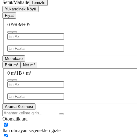
Semt/Mahalle
Temizle
Yukarıdinek Köyü
Fiyat
0 ₺
50M+ ₺
—
Metrekare
Brüt m²
Net m²
0 m²
1B+ m²
—
Arama Kelimesi
Otomatik ara
İlan olmayan seçenekleri gizle