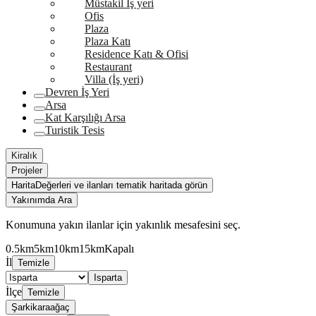
Müstakil İş yeri
Ofis
Plaza
Plaza Katı
Residence Katı & Ofisi
Restaurant
Villa (İş yeri)
Devren İş Yeri
Arsa
Kat Karşılığı Arsa
Turistik Tesis
Kiralık
Projeler
Harita
Değerleri ve ilanları tematik haritada görün
Yakınımda Ara
Konumuna yakın ilanlar için yakınlık mesafesini seç.
0.5km
5km
10km
15km
Kapalı
İl
Temizle
Isparta
İlçe
Temizle
Şarkikaraağaç