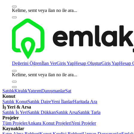
Kelime, semt veya ilan no ile ara...
Değerini Öğren
İlan Ver
Giriş Yap
Hesap Oluştur
Giriş Yap
Hesap O
Kelime, semt veya ilan no ile ara...
Satılık
Kiralık
Yatırım
Danışmanlar
Sat
Konut
Satılık Konut
Satılık Daire
Yeni İlanlar
Haritada Ara
İş Yeri & Arsa
Satılık İş Yeri
Satılık Dükkan
Satılık Arsa
Satılık Tarla
Projeler
Tüm Projeler
Ankara Konut Projeleri
Yeni Projeler
Kaynaklar
Satın Alma Rehberi
Konut Kredisi Rehberi
Uzman Danışmanlar
Emlakj