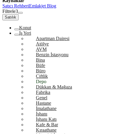
Kaynaklar
Satıcı Rehberi
Emlakjet Blog
Filtrele
3
Satılık
Konut
İş Yeri
Apartman Dairesi
Atölye
AVM
Benzin İstasyonu
Bina
Büfe
Büro
Çiftlik
Depo
Dükkan & Mağaza
Fabrika
Genel
Hastane
İmalathane
İşhanı
İşhanı Katı
Kafe & Bar
Kıraathane