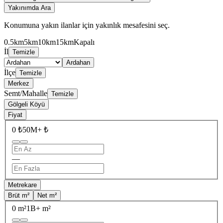
Yakınımda Ara
Konumuna yakın ilanlar için yakınlık mesafesini seç.
0.5km
5km
10km
15km
Kapalı
İl
Temizle
Ardahan
İlçe
Temizle
Merkez
Semt/Mahalle
Temizle
Gölgeli Köyü
Fiyat
0 ₺
50M+ ₺
—
Metrekare
Brüt m²
Net m²
0 m²
1B+ m²