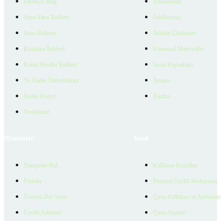
Emlakjet Blog
Hakkımızda
Satın Alma Rehberi
Ödüllerimiz
Satıcı Rehberi
Reklam Çözümleri
Kiralama Rehberi
Kurumsal Materyaller
Konut Kredisi Rehberi
İnsan Kaynakları
Ne Kadar Ödeyebilirim
İletişim
Emlak Değeri
Yardım
Verilerimiz
Hizmetler
Yasal
Danışman Bul
Kullanım Koşulları
Projeler
Bireysel Üyelik Sözleşmesi
Ücretsiz İlan Verin
Çerez Politikası ve Aydınlat
Üyelik Paketleri
Çerez Ayarları