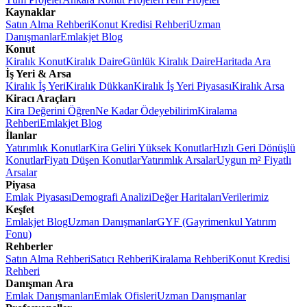
Kaynaklar
Satın Alma Rehberi
Konut Kredisi Rehberi
Uzman
Danışmanlar
Emlakjet Blog
Konut
Kiralık Konut
Kiralık Daire
Günlük Kiralık Daire
Haritada Ara
İş Yeri & Arsa
Kiralık İş Yeri
Kiralık Dükkan
Kiralık İş Yeri Piyasası
Kiralık Arsa
Kiracı Araçları
Kira Değerini Öğren
Ne Kadar Ödeyebilirim
Kiralama
Rehberi
Emlakjet Blog
İlanlar
Yatırımlık Konutlar
Kira Geliri Yüksek Konutlar
Hızlı Geri Dönüşlü
Konutlar
Fiyatı Düşen Konutlar
Yatırımlık Arsalar
Uygun m² Fiyatlı
Arsalar
Piyasa
Emlak Piyasası
Demografi Analizi
Değer Haritaları
Verilerimiz
Keşfet
Emlakjet Blog
Uzman Danışmanlar
GYF (Gayrimenkul Yatırım
Fonu)
Rehberler
Satın Alma Rehberi
Satıcı Rehberi
Kiralama Rehberi
Konut Kredisi
Rehberi
Danışman Ara
Emlak Danışmanları
Emlak Ofisleri
Uzman Danışmanlar