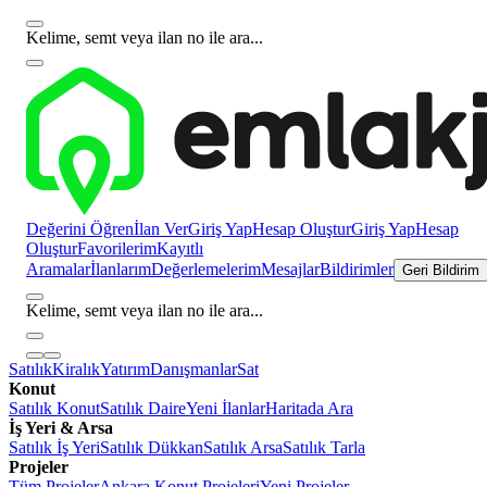
Kelime, semt veya ilan no ile ara...
Değerini Öğren
İlan Ver
Giriş Yap
Hesap Oluştur
Giriş Yap
Hesap
Oluştur
Favorilerim
Kayıtlı
Aramalar
İlanlarım
Değerlemelerim
Mesajlar
Bildirimler
Geri Bildirim
Kelime, semt veya ilan no ile ara...
Satılık
Kiralık
Yatırım
Danışmanlar
Sat
Konut
Satılık Konut
Satılık Daire
Yeni İlanlar
Haritada Ara
İş Yeri & Arsa
Satılık İş Yeri
Satılık Dükkan
Satılık Arsa
Satılık Tarla
Projeler
Tüm Projeler
Ankara Konut Projeleri
Yeni Projeler