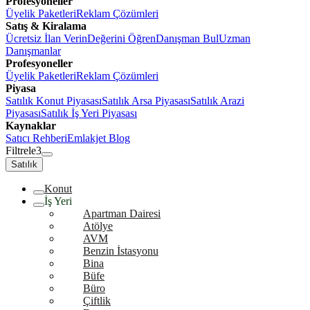
Profesyoneller
Üyelik Paketleri
Reklam Çözümleri
Satış & Kiralama
Ücretsiz İlan Verin
Değerini Öğren
Danışman Bul
Uzman
Danışmanlar
Profesyoneller
Üyelik Paketleri
Reklam Çözümleri
Piyasa
Satılık Konut Piyasası
Satılık Arsa Piyasası
Satılık Arazi
Piyasası
Satılık İş Yeri Piyasası
Kaynaklar
Satıcı Rehberi
Emlakjet Blog
Filtrele
3
Satılık
Konut
İş Yeri
Apartman Dairesi
Atölye
AVM
Benzin İstasyonu
Bina
Büfe
Büro
Çiftlik