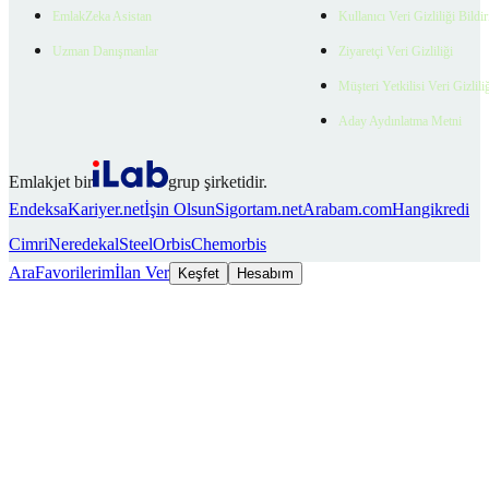
EmlakZeka Asistan
Kullanıcı Veri Gizliliği Bildi
Uzman Danışmanlar
Ziyaretçi Veri Gizliliği
Müşteri Yetkilisi Veri Gizlili
Aday Aydınlatma Metni
Emlakjet bir
grup şirketidir.
Endeksa
Kariyer.net
İşin Olsun
Sigortam.net
Arabam.com
Hangikredi
Cimri
Neredekal
SteelOrbis
Chemorbis
Ara
Favorilerim
İlan Ver
Keşfet
Hesabım