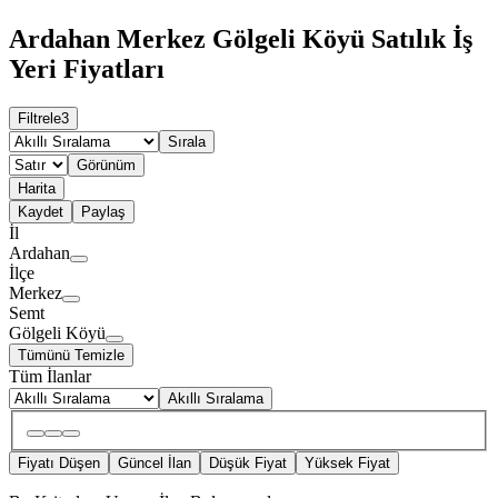
Ardahan Merkez Gölgeli Köyü Satılık İş
Yeri Fiyatları
Filtrele
3
Sırala
Görünüm
Harita
Kaydet
Paylaş
İl
Ardahan
İlçe
Merkez
Semt
Gölgeli Köyü
Tümünü Temizle
Tüm İlanlar
Akıllı Sıralama
Fiyatı Düşen
Güncel İlan
Düşük Fiyat
Yüksek Fiyat