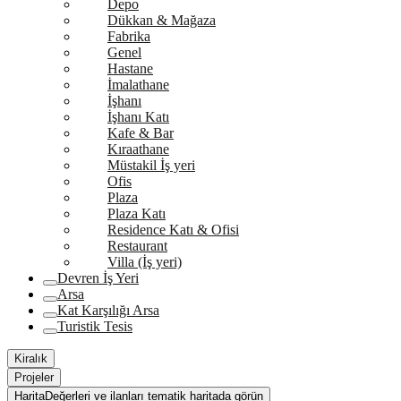
Depo
Dükkan & Mağaza
Fabrika
Genel
Hastane
İmalathane
İşhanı
İşhanı Katı
Kafe & Bar
Kıraathane
Müstakil İş yeri
Ofis
Plaza
Plaza Katı
Residence Katı & Ofisi
Restaurant
Villa (İş yeri)
Devren İş Yeri
Arsa
Kat Karşılığı Arsa
Turistik Tesis
Kiralık
Projeler
Harita
Değerleri ve ilanları tematik haritada görün