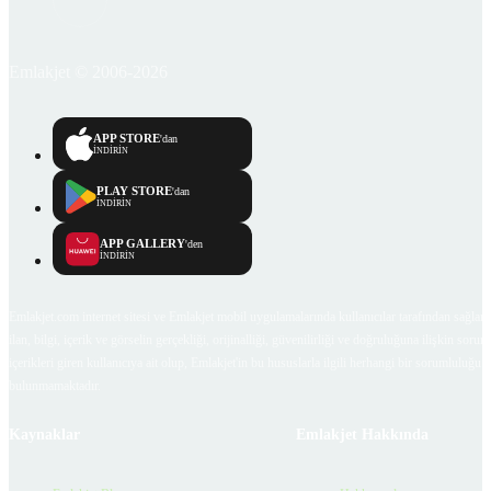
Emlakjet © 2006-2026
APP STORE
'dan
İNDİRİN
PLAY STORE
'dan
İNDİRİN
APP GALLERY
'den
İNDİRİN
Emlakjet.com internet sitesi ve Emlakjet mobil uygulamalarında kullanıcılar tarafından sağlana
ilan, bilgi, içerik ve görselin gerçekliği, orijinalliği, güvenilirliği ve doğruluğuna ilişkin soru
içerikleri giren kullanıcıya ait olup, Emlakjet'in bu hususlarla ilgili herhangi bir sorumluluğu
bulunmamaktadır.
Kaynaklar
Emlakjet Hakkında