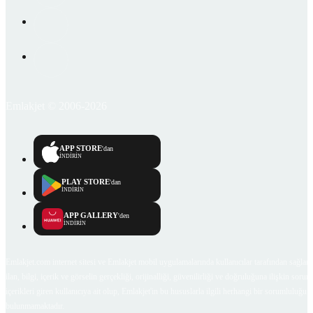
Emlakjet © 2006-2026
APP STORE
'dan
İNDİRİN
PLAY STORE
'dan
İNDİRİN
APP GALLERY
'den
İNDİRİN
Emlakjet.com internet sitesi ve Emlakjet mobil uygulamalarında kullanıcılar tarafından sağlana
ilan, bilgi, içerik ve görselin gerçekliği, orijinalliği, güvenilirliği ve doğruluğuna ilişkin soru
içerikleri giren kullanıcıya ait olup, Emlakjet'in bu hususlarla ilgili herhangi bir sorumluluğu
bulunmamaktadır.