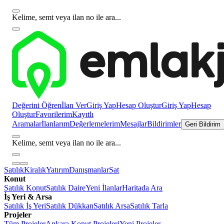
Kelime, semt veya ilan no ile ara...
Değerini Öğren
İlan Ver
Giriş Yap
Hesap Oluştur
Giriş Yap
Hesap
Oluştur
Favorilerim
Kayıtlı
Aramalar
İlanlarım
Değerlemelerim
Mesajlar
Bildirimler
Geri Bildirim
Kelime, semt veya ilan no ile ara...
Satılık
Kiralık
Yatırım
Danışmanlar
Sat
Konut
Satılık Konut
Satılık Daire
Yeni İlanlar
Haritada Ara
İş Yeri & Arsa
Satılık İş Yeri
Satılık Dükkan
Satılık Arsa
Satılık Tarla
Projeler
Tüm Projeler
Ankara Konut Projeleri
Yeni Projeler