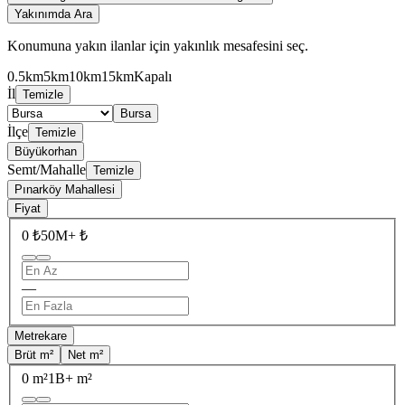
Yakınımda Ara
Konumuna yakın ilanlar için yakınlık mesafesini seç.
0.5km
5km
10km
15km
Kapalı
İl
Temizle
Bursa
İlçe
Temizle
Büyükorhan
Semt/Mahalle
Temizle
Pınarköy Mahallesi
Fiyat
0 ₺
50M+ ₺
—
Metrekare
Brüt m²
Net m²
0 m²
1B+ m²