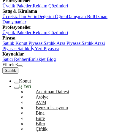
Profesyoneller
Üyelik Paketleri
Reklam Çözümleri
Satış & Kiralama
Ücretsiz İlan Verin
Değerini Öğren
Danışman Bul
Uzman
Danışmanlar
Profesyoneller
Üyelik Paketleri
Reklam Çözümleri
Piyasa
Satılık Konut Piyasası
Satılık Arsa Piyasası
Satılık Arazi
Piyasası
Satılık İş Yeri Piyasası
Kaynaklar
Satıcı Rehberi
Emlakjet Blog
Filtrele
3
Satılık
Konut
İş Yeri
Apartman Dairesi
Atölye
AVM
Benzin İstasyonu
Bina
Büfe
Büro
Çiftlik