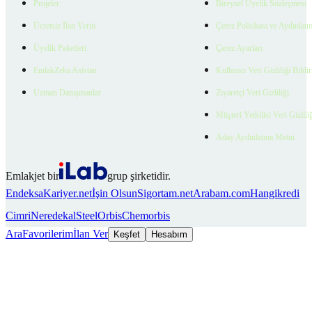
Projeler
Bireysel Üyelik Sözleşmesi
Ücretsiz İlan Verin
Çerez Politikası ve Aydınlat
Üyelik Paketleri
Çerez Ayarları
EmlakZeka Asistan
Kullanıcı Veri Gizliliği Bildi
Uzman Danışmanlar
Ziyaretçi Veri Gizliliği
Müşteri Yetkilisi Veri Gizlili
Aday Aydınlatma Metni
Emlakjet bir
grup şirketidir.
Endeksa
Kariyer.net
İşin Olsun
Sigortam.net
Arabam.com
Hangikredi
Cimri
Neredekal
SteelOrbis
Chemorbis
Ara
Favorilerim
İlan Ver
Keşfet
Hesabım