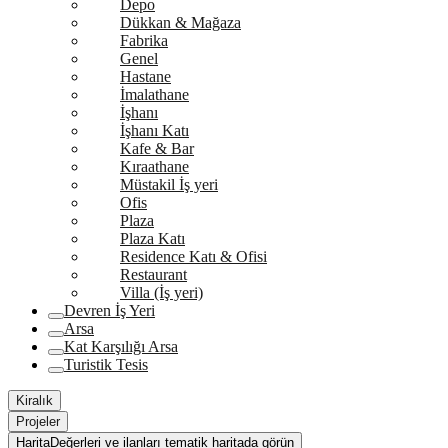
Depo
Dükkan & Mağaza
Fabrika
Genel
Hastane
İmalathane
İşhanı
İşhanı Katı
Kafe & Bar
Kıraathane
Müstakil İş yeri
Ofis
Plaza
Plaza Katı
Residence Katı & Ofisi
Restaurant
Villa (İş yeri)
Devren İş Yeri
Arsa
Kat Karşılığı Arsa
Turistik Tesis
Kiralık
Projeler
Harita
Değerleri ve ilanları tematik haritada görün