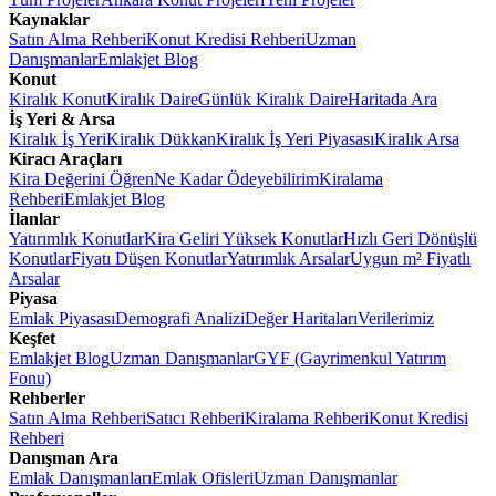
Kaynaklar
Satın Alma Rehberi
Konut Kredisi Rehberi
Uzman
Danışmanlar
Emlakjet Blog
Konut
Kiralık Konut
Kiralık Daire
Günlük Kiralık Daire
Haritada Ara
İş Yeri & Arsa
Kiralık İş Yeri
Kiralık Dükkan
Kiralık İş Yeri Piyasası
Kiralık Arsa
Kiracı Araçları
Kira Değerini Öğren
Ne Kadar Ödeyebilirim
Kiralama
Rehberi
Emlakjet Blog
İlanlar
Yatırımlık Konutlar
Kira Geliri Yüksek Konutlar
Hızlı Geri Dönüşlü
Konutlar
Fiyatı Düşen Konutlar
Yatırımlık Arsalar
Uygun m² Fiyatlı
Arsalar
Piyasa
Emlak Piyasası
Demografi Analizi
Değer Haritaları
Verilerimiz
Keşfet
Emlakjet Blog
Uzman Danışmanlar
GYF (Gayrimenkul Yatırım
Fonu)
Rehberler
Satın Alma Rehberi
Satıcı Rehberi
Kiralama Rehberi
Konut Kredisi
Rehberi
Danışman Ara
Emlak Danışmanları
Emlak Ofisleri
Uzman Danışmanlar