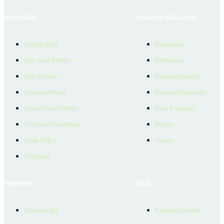
Kaynaklar
Emlakjet Hakkında
Emlakjet Blog
Hakkımızda
Satın Alma Rehberi
Ödüllerimiz
Satıcı Rehberi
Reklam Çözümleri
Kiralama Rehberi
Kurumsal Materyaller
Konut Kredisi Rehberi
İnsan Kaynakları
Ne Kadar Ödeyebilirim
İletişim
Emlak Değeri
Yardım
Verilerimiz
Hizmetler
Yasal
Danışman Bul
Kullanım Koşulları