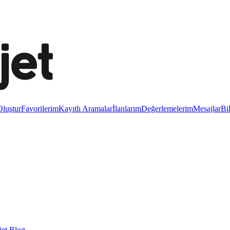
luştur
Favorilerim
Kayıtlı Aramalar
İlanlarım
Değerlemelerim
Mesajlar
Bi
et Blog