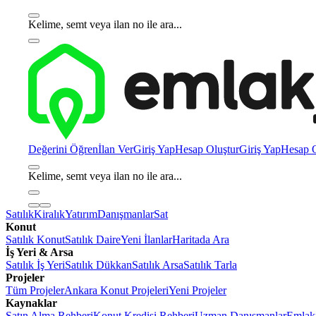
Kelime, semt veya ilan no ile ara...
Değerini Öğren
İlan Ver
Giriş Yap
Hesap Oluştur
Giriş Yap
Hesap O
Kelime, semt veya ilan no ile ara...
Satılık
Kiralık
Yatırım
Danışmanlar
Sat
Konut
Satılık Konut
Satılık Daire
Yeni İlanlar
Haritada Ara
İş Yeri & Arsa
Satılık İş Yeri
Satılık Dükkan
Satılık Arsa
Satılık Tarla
Projeler
Tüm Projeler
Ankara Konut Projeleri
Yeni Projeler
Kaynaklar
Satın Alma Rehberi
Konut Kredisi Rehberi
Uzman Danışmanlar
Emlakj