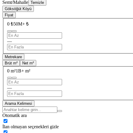
Semt/Mahalle
Temizle
Göksöğüt Köyü
Fiyat
0 ₺
50M+ ₺
—
Metrekare
Brüt m²
Net m²
0 m²
1B+ m²
—
Arama Kelimesi
Otomatik ara
İlan olmayan seçenekleri gizle