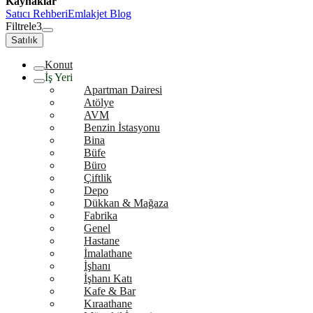
Kaynaklar
Satıcı Rehberi
Emlakjet Blog
Filtrele
3
Satılık
Konut
İş Yeri
Apartman Dairesi
Atölye
AVM
Benzin İstasyonu
Bina
Büfe
Büro
Çiftlik
Depo
Dükkan & Mağaza
Fabrika
Genel
Hastane
İmalathane
İşhanı
İşhanı Katı
Kafe & Bar
Kıraathane