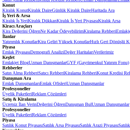
Konut
Kiralık Konut
Kiralık Daire
Günlük Kiralık Daire
Haritada Ara
İş Yeri & Arsa
Kiralık İş Yeri
Kiralık Dükkan
Kiralık İş Yeri Piyasası
Kiralık Arsa
Kiracı Araçları
Kira Değerini Öğren
Ne Kadar Ödeyebilirim
Kiralama Rehberi
Emlakj
İlanlar
Yatırımlık Konutlar
Kira Geliri Yüksek Konutlar
Hızlı Geri Dönüşlü K
Piyasa
Emlak Piyasası
Demografi Analizi
Değer Haritaları
Verilerimiz
Keşfet
Emlakjet Blog
Uzman Danışmanlar
GYF (Gayrimenkul Yatırım Fonu)
Rehberler
Satın Alma Rehberi
Satıcı Rehberi
Kiralama Rehberi
Konut Kredisi Re
Danışman Ara
Emlak Danışmanları
Emlak Ofisleri
Uzman Danışmanlar
Profesyoneller
Üyelik Paketleri
Reklam Çözümleri
Satış & Kiralama
Ücretsiz İlan Verin
Değerini Öğren
Danışman Bul
Uzman Danışmanlar
Profesyoneller
Üyelik Paketleri
Reklam Çözümleri
Piyasa
Satılık Konut Piyasası
Satılık Arsa Piyasası
Satılık Arazi Piyasası
Satılı