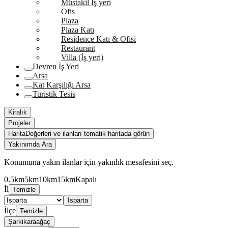
Müstakil İş yeri
Ofis
Plaza
Plaza Katı
Residence Katı & Ofisi
Restaurant
Villa (İş yeri)
Devren İş Yeri
Arsa
Kat Karşılığı Arsa
Turistik Tesis
Kiralık
Projeler
Harita
Değerleri ve ilanları tematik haritada görün
Yakınımda Ara
Konumuna yakın ilanlar için yakınlık mesafesini seç.
0.5km
5km
10km
15km
Kapalı
İl
Temizle
Isparta
İlçe
Temizle
Şarkikaraağaç