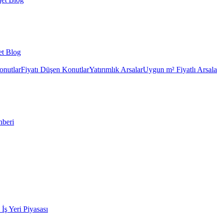
et Blog
onutlar
Fiyatı Düşen Konutlar
Yatırımlık Arsalar
Uygun m² Fiyatlı Arsala
hberi
k İş Yeri Piyasası