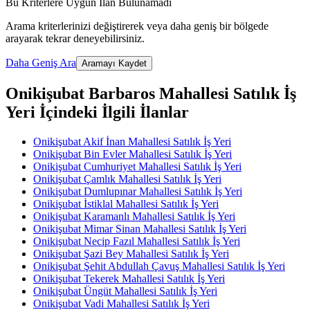
Bu Kriterlere Uygun İlan Bulunamadı
Arama kriterlerinizi değiştirerek veya daha geniş bir bölgede
arayarak tekrar deneyebilirsiniz.
Daha Geniş Ara
Aramayı Kaydet
Onikişubat Barbaros Mahallesi Satılık İş
Yeri İçindeki İlgili İlanlar
Onikişubat Akif İnan Mahallesi Satılık İş Yeri
Onikişubat Bin Evler Mahallesi Satılık İş Yeri
Onikişubat Cumhuriyet Mahallesi Satılık İş Yeri
Onikişubat Çamlık Mahallesi Satılık İş Yeri
Onikişubat Dumlupınar Mahallesi Satılık İş Yeri
Onikişubat İstiklal Mahallesi Satılık İş Yeri
Onikişubat Karamanlı Mahallesi Satılık İş Yeri
Onikişubat Mimar Sinan Mahallesi Satılık İş Yeri
Onikişubat Necip Fazıl Mahallesi Satılık İş Yeri
Onikişubat Şazi Bey Mahallesi Satılık İş Yeri
Onikişubat Şehit Abdullah Çavuş Mahallesi Satılık İş Yeri
Onikişubat Tekerek Mahallesi Satılık İş Yeri
Onikişubat Üngüt Mahallesi Satılık İş Yeri
Onikişubat Vadi Mahallesi Satılık İş Yeri