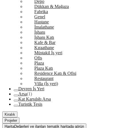
Depo
Dükkan & Mağaza
Fabrika
Genel
Hastane
İmalathane
İşhanı
İşhanı Katı
Kafe & Bar
Kıraathane
Müstakil İş yeri
Ofis
Plaza
Plaza Katı
Residence Katı & Ofisi
Restaurant
Villa (İş yeri)
Devren İş Yeri
Arsa
(1)
Kat Karşılığı Arsa
Turistik Tesis
Kiralık
Projeler
Harita
Değerleri ve ilanları tematik haritada görün