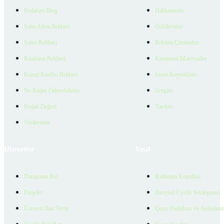
Emlakjet Blog
Hakkımızda
Satın Alma Rehberi
Ödüllerimiz
Satıcı Rehberi
Reklam Çözümleri
Kiralama Rehberi
Kurumsal Materyaller
Konut Kredisi Rehberi
İnsan Kaynakları
Ne Kadar Ödeyebilirim
İletişim
Emlak Değeri
Yardım
Verilerimiz
Hizmetler
Yasal
Danışman Bul
Kullanım Koşulları
Projeler
Bireysel Üyelik Sözleşmesi
Ücretsiz İlan Verin
Çerez Politikası ve Aydınlat