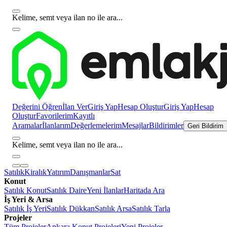
Kelime, semt veya ilan no ile ara...
Değerini Öğren
İlan Ver
Giriş Yap
Hesap Oluştur
Giriş Yap
Hesap
Oluştur
Favorilerim
Kayıtlı
Aramalar
İlanlarım
Değerlemelerim
Mesajlar
Bildirimler
Geri Bildirim
Kelime, semt veya ilan no ile ara...
Satılık
Kiralık
Yatırım
Danışmanlar
Sat
Konut
Satılık Konut
Satılık Daire
Yeni İlanlar
Haritada Ara
İş Yeri & Arsa
Satılık İş Yeri
Satılık Dükkan
Satılık Arsa
Satılık Tarla
Projeler
Tüm Projeler
Ankara Konut Projeleri
Yeni Projeler