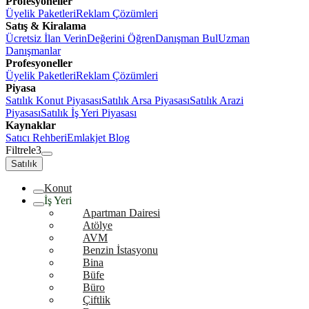
Profesyoneller
Üyelik Paketleri
Reklam Çözümleri
Satış & Kiralama
Ücretsiz İlan Verin
Değerini Öğren
Danışman Bul
Uzman
Danışmanlar
Profesyoneller
Üyelik Paketleri
Reklam Çözümleri
Piyasa
Satılık Konut Piyasası
Satılık Arsa Piyasası
Satılık Arazi
Piyasası
Satılık İş Yeri Piyasası
Kaynaklar
Satıcı Rehberi
Emlakjet Blog
Filtrele
3
Satılık
Konut
İş Yeri
Apartman Dairesi
Atölye
AVM
Benzin İstasyonu
Bina
Büfe
Büro
Çiftlik