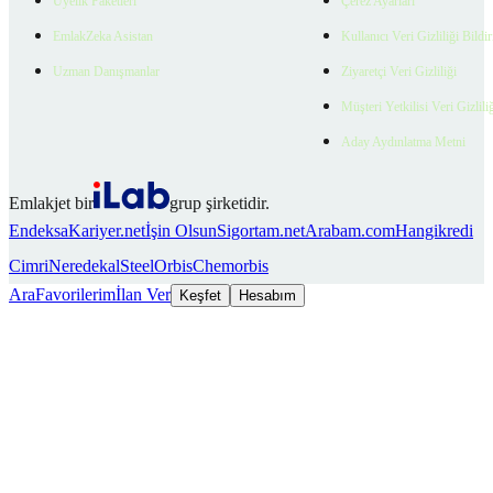
Üyelik Paketleri
Çerez Ayarları
EmlakZeka Asistan
Kullanıcı Veri Gizliliği Bildi
Uzman Danışmanlar
Ziyaretçi Veri Gizliliği
Müşteri Yetkilisi Veri Gizlili
Aday Aydınlatma Metni
Emlakjet bir
grup şirketidir.
Endeksa
Kariyer.net
İşin Olsun
Sigortam.net
Arabam.com
Hangikredi
Cimri
Neredekal
SteelOrbis
Chemorbis
Ara
Favorilerim
İlan Ver
Keşfet
Hesabım