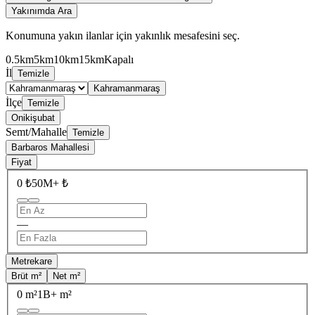
Yakınımda Ara
Konumuna yakın ilanlar için yakınlık mesafesini seç.
0.5km
5km
10km
15km
Kapalı
İl
Temizle
Kahramanmaraş
İlçe
Temizle
Onikişubat
Semt/Mahalle
Temizle
Barbaros Mahallesi
Fiyat
0 ₺
50M+ ₺
—
Metrekare
Brüt m²
Net m²
0 m²
1B+ m²