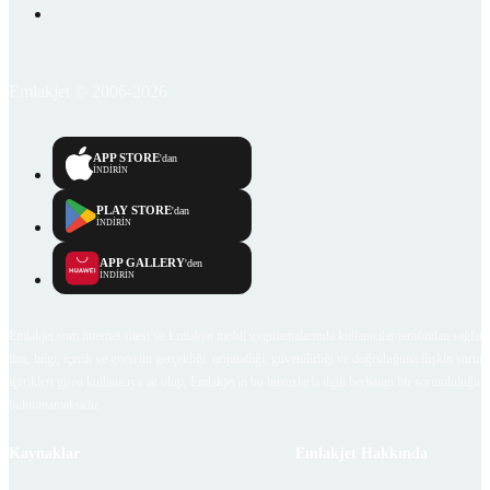
Emlakjet © 2006-2026
APP STORE
'dan
İNDİRİN
PLAY STORE
'dan
İNDİRİN
APP GALLERY
'den
İNDİRİN
Emlakjet.com internet sitesi ve Emlakjet mobil uygulamalarında kullanıcılar tarafından sağlana
ilan, bilgi, içerik ve görselin gerçekliği, orijinalliği, güvenilirliği ve doğruluğuna ilişkin soru
içerikleri giren kullanıcıya ait olup, Emlakjet'in bu hususlarla ilgili herhangi bir sorumluluğu
bulunmamaktadır.
Kaynaklar
Emlakjet Hakkında