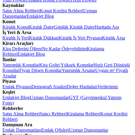
Kaynaklar
Satın Alma Rehberi
Konut Kredisi Rehberi
Uzman
Danışmanlar
Emlakjet Blog
Konut
Kiralık Konut
Kiralık Daire
Günlük Kiralık Daire
Haritada Ara
İş Yeri & Arsa
Kiralık İş Yeri
Kiralık Dükkan
Kiralık İş Yeri Piyasası
Kiralık Arsa
Kiracı Araçları
Kira Değerini Öğren
Ne Kadar Ödeyebilirim
Kiralama
Rehberi
Emlakjet Blog
İlanlar
Yatırımlık Konutlar
Kira Geliri Yüksek Konutlar
Hızlı Geri Dönüşlü
Konutlar
Fiyatı Düşen Konutlar
Yatırımlık Arsalar
Uygun m² Fiyatlı
Arsalar
Piyasa
Emlak Piyasası
Demografi Analizi
Değer Haritaları
Verilerimiz
Keşfet
Emlakjet Blog
Uzman Danışmanlar
GYF (Gayrimenkul Yatırım
Fonu)
Rehberler
Satın Alma Rehberi
Satıcı Rehberi
Kiralama Rehberi
Konut Kredisi
Rehberi
Danışman Ara
Emlak Danışmanları
Emlak Ofisleri
Uzman Danışmanlar