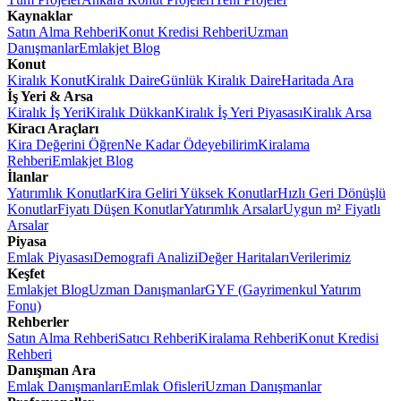
Kaynaklar
Satın Alma Rehberi
Konut Kredisi Rehberi
Uzman
Danışmanlar
Emlakjet Blog
Konut
Kiralık Konut
Kiralık Daire
Günlük Kiralık Daire
Haritada Ara
İş Yeri & Arsa
Kiralık İş Yeri
Kiralık Dükkan
Kiralık İş Yeri Piyasası
Kiralık Arsa
Kiracı Araçları
Kira Değerini Öğren
Ne Kadar Ödeyebilirim
Kiralama
Rehberi
Emlakjet Blog
İlanlar
Yatırımlık Konutlar
Kira Geliri Yüksek Konutlar
Hızlı Geri Dönüşlü
Konutlar
Fiyatı Düşen Konutlar
Yatırımlık Arsalar
Uygun m² Fiyatlı
Arsalar
Piyasa
Emlak Piyasası
Demografi Analizi
Değer Haritaları
Verilerimiz
Keşfet
Emlakjet Blog
Uzman Danışmanlar
GYF (Gayrimenkul Yatırım
Fonu)
Rehberler
Satın Alma Rehberi
Satıcı Rehberi
Kiralama Rehberi
Konut Kredisi
Rehberi
Danışman Ara
Emlak Danışmanları
Emlak Ofisleri
Uzman Danışmanlar