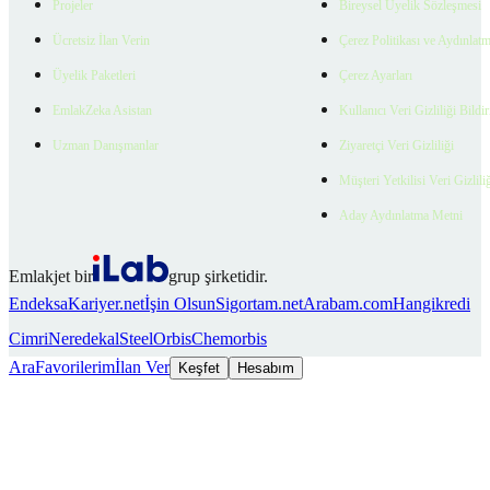
Projeler
Bireysel Üyelik Sözleşmesi
Ücretsiz İlan Verin
Çerez Politikası ve Aydınlat
Üyelik Paketleri
Çerez Ayarları
EmlakZeka Asistan
Kullanıcı Veri Gizliliği Bildi
Uzman Danışmanlar
Ziyaretçi Veri Gizliliği
Müşteri Yetkilisi Veri Gizlili
Aday Aydınlatma Metni
Emlakjet bir
grup şirketidir.
Endeksa
Kariyer.net
İşin Olsun
Sigortam.net
Arabam.com
Hangikredi
Cimri
Neredekal
SteelOrbis
Chemorbis
Ara
Favorilerim
İlan Ver
Keşfet
Hesabım