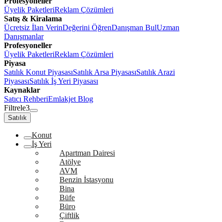
Profesyoneller
Üyelik Paketleri
Reklam Çözümleri
Satış & Kiralama
Ücretsiz İlan Verin
Değerini Öğren
Danışman Bul
Uzman
Danışmanlar
Profesyoneller
Üyelik Paketleri
Reklam Çözümleri
Piyasa
Satılık Konut Piyasası
Satılık Arsa Piyasası
Satılık Arazi
Piyasası
Satılık İş Yeri Piyasası
Kaynaklar
Satıcı Rehberi
Emlakjet Blog
Filtrele
3
Satılık
Konut
İş Yeri
Apartman Dairesi
Atölye
AVM
Benzin İstasyonu
Bina
Büfe
Büro
Çiftlik