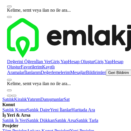
Kelime, semt veya ilan no ile ara...
Değerini Öğren
İlan Ver
Giriş Yap
Hesap Oluştur
Giriş Yap
Hesap
Oluştur
Favorilerim
Kayıtlı
Aramalar
İlanlarım
Değerlemelerim
Mesajlar
Bildirimler
Geri Bildirim
Kelime, semt veya ilan no ile ara...
Satılık
Kiralık
Yatırım
Danışmanlar
Sat
Konut
Satılık Konut
Satılık Daire
Yeni İlanlar
Haritada Ara
İş Yeri & Arsa
Satılık İş Yeri
Satılık Dükkan
Satılık Arsa
Satılık Tarla
Projeler
Tüm Projeler
Ankara Konut Projeleri
Yeni Projeler