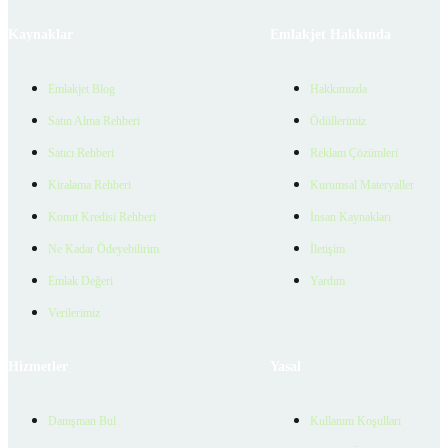
Kaynaklar
Emlakjet Hakkında
Emlakjet Blog
Hakkımızda
Satın Alma Rehberi
Ödüllerimiz
Satıcı Rehberi
Reklam Çözümleri
Kiralama Rehberi
Kurumsal Materyaller
Konut Kredisi Rehberi
İnsan Kaynakları
Ne Kadar Ödeyebilirim
İletişim
Emlak Değeri
Yardım
Verilerimiz
Hizmetler
Yasal
Danışman Bul
Kullanım Koşulları