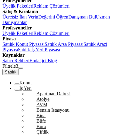
Profesyoneller
Üyelik Paketleri
Reklam Çözümleri
Satış & Kiralama
Ücretsiz İlan Verin
Değerini Öğren
Danışman Bul
Uzman
Danışmanlar
Profesyoneller
Üyelik Paketleri
Reklam Çözümleri
Piyasa
Satılık Konut Piyasası
Satılık Arsa Piyasası
Satılık Arazi
Piyasası
Satılık İş Yeri Piyasası
Kaynaklar
Satıcı Rehberi
Emlakjet Blog
Filtrele
3
Satılık
Konut
İş Yeri
Apartman Dairesi
Atölye
AVM
Benzin İstasyonu
Bina
Büfe
Büro
Çiftlik