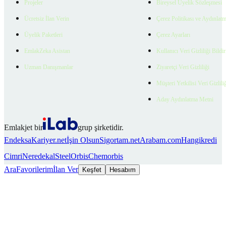
Projeler
Bireysel Üyelik Sözleşmesi
Ücretsiz İlan Verin
Çerez Politikası ve Aydınlat
Üyelik Paketleri
Çerez Ayarları
EmlakZeka Asistan
Kullanıcı Veri Gizliliği Bildi
Uzman Danışmanlar
Ziyaretçi Veri Gizliliği
Müşteri Yetkilisi Veri Gizlili
Aday Aydınlatma Metni
Emlakjet bir
grup şirketidir.
Endeksa
Kariyer.net
İşin Olsun
Sigortam.net
Arabam.com
Hangikredi
Cimri
Neredekal
SteelOrbis
Chemorbis
Ara
Favorilerim
İlan Ver
Keşfet
Hesabım