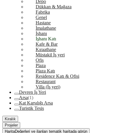
Depo
Dükkan & Mağaza
Fabrika
Genel
Hastane
İmalathane
İşhanı
İşhanı Katı
Kafe & Bar
Kıraathane
Müstakil İş yeri
Ofis
Plaza
Plaza Katı
Residence Katı & Ofisi
Restaurant
Villa (İş yeri)
Devren İş Yeri
Arsa
(1)
Kat Karşılığı Arsa
Turistik Tesis
Kiralık
Projeler
Harita
Değerleri ve ilanları tematik haritada görün