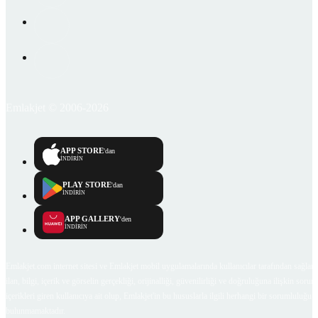
Emlakjet © 2006-2026
APP STORE
'dan
İNDİRİN
PLAY STORE
'dan
İNDİRİN
APP GALLERY
'den
İNDİRİN
Emlakjet.com internet sitesi ve Emlakjet mobil uygulamalarında kullanıcılar tarafından sağlana
ilan, bilgi, içerik ve görselin gerçekliği, orijinalliği, güvenilirliği ve doğruluğuna ilişkin soru
içerikleri giren kullanıcıya ait olup, Emlakjet'in bu hususlarla ilgili herhangi bir sorumluluğu
bulunmamaktadır.