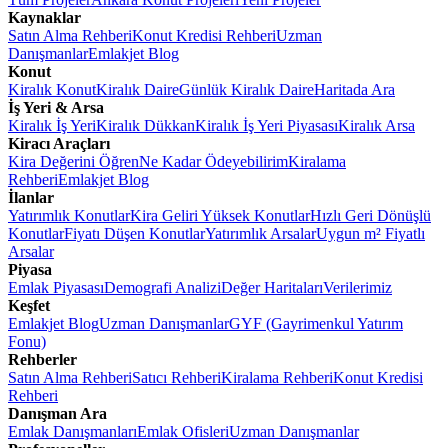
Kaynaklar
Satın Alma Rehberi
Konut Kredisi Rehberi
Uzman
Danışmanlar
Emlakjet Blog
Konut
Kiralık Konut
Kiralık Daire
Günlük Kiralık Daire
Haritada Ara
İş Yeri & Arsa
Kiralık İş Yeri
Kiralık Dükkan
Kiralık İş Yeri Piyasası
Kiralık Arsa
Kiracı Araçları
Kira Değerini Öğren
Ne Kadar Ödeyebilirim
Kiralama
Rehberi
Emlakjet Blog
İlanlar
Yatırımlık Konutlar
Kira Geliri Yüksek Konutlar
Hızlı Geri Dönüşlü
Konutlar
Fiyatı Düşen Konutlar
Yatırımlık Arsalar
Uygun m² Fiyatlı
Arsalar
Piyasa
Emlak Piyasası
Demografi Analizi
Değer Haritaları
Verilerimiz
Keşfet
Emlakjet Blog
Uzman Danışmanlar
GYF (Gayrimenkul Yatırım
Fonu)
Rehberler
Satın Alma Rehberi
Satıcı Rehberi
Kiralama Rehberi
Konut Kredisi
Rehberi
Danışman Ara
Emlak Danışmanları
Emlak Ofisleri
Uzman Danışmanlar