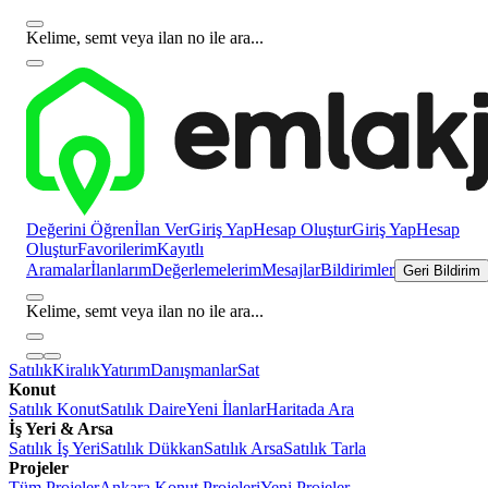
Kelime, semt veya ilan no ile ara...
Değerini Öğren
İlan Ver
Giriş Yap
Hesap Oluştur
Giriş Yap
Hesap
Oluştur
Favorilerim
Kayıtlı
Aramalar
İlanlarım
Değerlemelerim
Mesajlar
Bildirimler
Geri Bildirim
Kelime, semt veya ilan no ile ara...
Satılık
Kiralık
Yatırım
Danışmanlar
Sat
Konut
Satılık Konut
Satılık Daire
Yeni İlanlar
Haritada Ara
İş Yeri & Arsa
Satılık İş Yeri
Satılık Dükkan
Satılık Arsa
Satılık Tarla
Projeler
Tüm Projeler
Ankara Konut Projeleri
Yeni Projeler