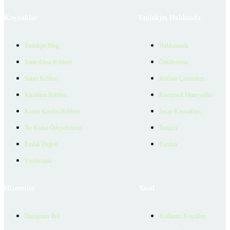
Kaynaklar
Emlakjet Hakkında
Emlakjet Blog
Hakkımızda
Satın Alma Rehberi
Ödüllerimiz
Satıcı Rehberi
Reklam Çözümleri
Kiralama Rehberi
Kurumsal Materyaller
Konut Kredisi Rehberi
İnsan Kaynakları
Ne Kadar Ödeyebilirim
İletişim
Emlak Değeri
Yardım
Verilerimiz
Hizmetler
Yasal
Danışman Bul
Kullanım Koşulları