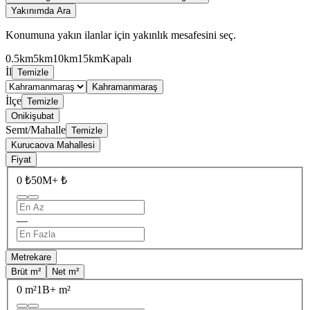
Yakınımda Ara
Konumuna yakın ilanlar için yakınlık mesafesini seç.
0.5km
5km
10km
15km
Kapalı
İl
Temizle
Kahramanmaraş
İlçe
Temizle
Onikişubat
Semt/Mahalle
Temizle
Kurucaova Mahallesi
Fiyat
0 ₺
50M+ ₺
—
Metrekare
Brüt m²
Net m²
0 m²
1B+ m²