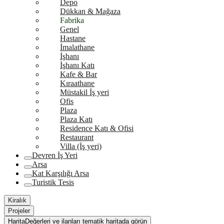
Depo
Dükkan & Mağaza
Fabrika
Genel
Hastane
İmalathane
İşhanı
İşhanı Katı
Kafe & Bar
Kıraathane
Müstakil İş yeri
Ofis
Plaza
Plaza Katı
Residence Katı & Ofisi
Restaurant
Villa (İş yeri)
Devren İş Yeri
Arsa
Kat Karşılığı Arsa
Turistik Tesis
Kiralık
Projeler
Harita
Değerleri ve ilanları tematik haritada görün