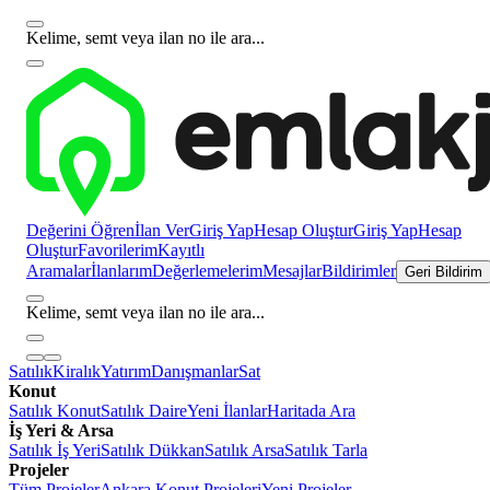
Kelime, semt veya ilan no ile ara...
Değerini Öğren
İlan Ver
Giriş Yap
Hesap Oluştur
Giriş Yap
Hesap
Oluştur
Favorilerim
Kayıtlı
Aramalar
İlanlarım
Değerlemelerim
Mesajlar
Bildirimler
Geri Bildirim
Kelime, semt veya ilan no ile ara...
Satılık
Kiralık
Yatırım
Danışmanlar
Sat
Konut
Satılık Konut
Satılık Daire
Yeni İlanlar
Haritada Ara
İş Yeri & Arsa
Satılık İş Yeri
Satılık Dükkan
Satılık Arsa
Satılık Tarla
Projeler
Tüm Projeler
Ankara Konut Projeleri
Yeni Projeler