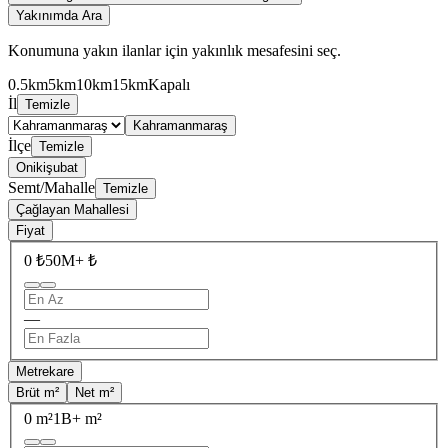
Yakınımda Ara
Konumuna yakın ilanlar için yakınlık mesafesini seç.
0.5km
5km
10km
15km
Kapalı
İl
Temizle
Kahramanmaraş
İlçe
Temizle
Onikişubat
Semt/Mahalle
Temizle
Çağlayan Mahallesi
Fiyat
0 ₺
50M+ ₺
—
Metrekare
Brüt m²
Net m²
0 m²
1B+ m²