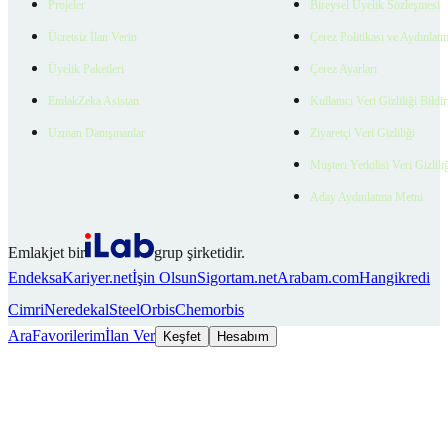
Projeler
Bireysel Üyelik Sözleşmesi
Ücretsiz İlan Verin
Çerez Politikası ve Aydınlat
Üyelik Paketleri
Çerez Ayarları
EmlakZeka Asistan
Kullanıcı Veri Gizliliği Bildi
Uzman Danışmanlar
Ziyaretçi Veri Gizliliği
Müşteri Yetkilisi Veri Gizlili
Aday Aydınlatma Metni
Emlakjet bir
grup şirketidir.
Endeksa
Kariyer.net
İşin Olsun
Sigortam.net
Arabam.com
Hangikredi
Cimri
Neredekal
SteelOrbis
Chemorbis
Ara
Favorilerim
İlan Ver
Keşfet
Hesabım