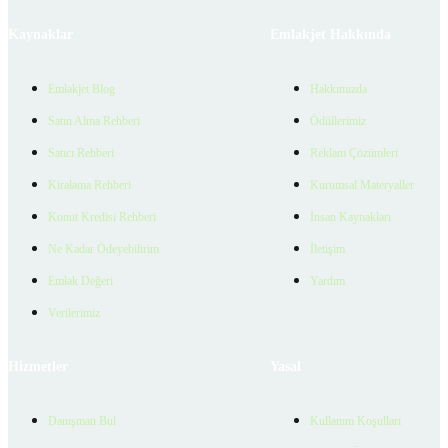
Kaynaklar
Emlakjet Hakkında
Emlakjet Blog
Hakkımızda
Satın Alma Rehberi
Ödüllerimiz
Satıcı Rehberi
Reklam Çözümleri
Kiralama Rehberi
Kurumsal Materyaller
Konut Kredisi Rehberi
İnsan Kaynakları
Ne Kadar Ödeyebilirim
İletişim
Emlak Değeri
Yardım
Verilerimiz
Hizmetler
Yasal
Danışman Bul
Kullanım Koşulları