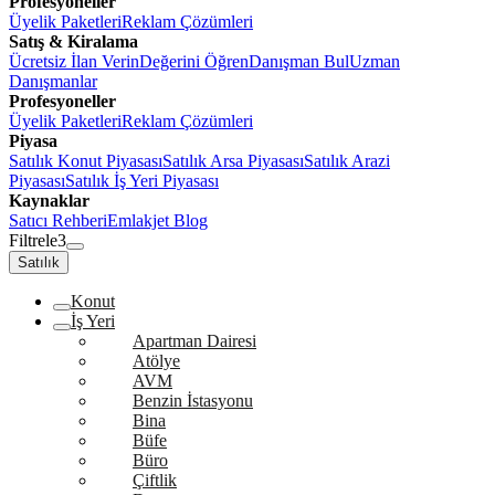
Profesyoneller
Üyelik Paketleri
Reklam Çözümleri
Satış & Kiralama
Ücretsiz İlan Verin
Değerini Öğren
Danışman Bul
Uzman
Danışmanlar
Profesyoneller
Üyelik Paketleri
Reklam Çözümleri
Piyasa
Satılık Konut Piyasası
Satılık Arsa Piyasası
Satılık Arazi
Piyasası
Satılık İş Yeri Piyasası
Kaynaklar
Satıcı Rehberi
Emlakjet Blog
Filtrele
3
Satılık
Konut
İş Yeri
Apartman Dairesi
Atölye
AVM
Benzin İstasyonu
Bina
Büfe
Büro
Çiftlik