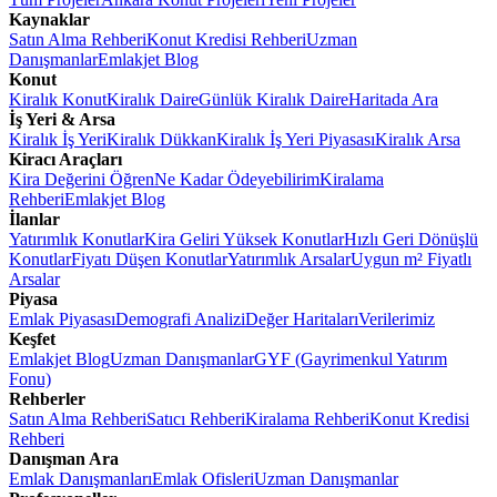
Kaynaklar
Satın Alma Rehberi
Konut Kredisi Rehberi
Uzman
Danışmanlar
Emlakjet Blog
Konut
Kiralık Konut
Kiralık Daire
Günlük Kiralık Daire
Haritada Ara
İş Yeri & Arsa
Kiralık İş Yeri
Kiralık Dükkan
Kiralık İş Yeri Piyasası
Kiralık Arsa
Kiracı Araçları
Kira Değerini Öğren
Ne Kadar Ödeyebilirim
Kiralama
Rehberi
Emlakjet Blog
İlanlar
Yatırımlık Konutlar
Kira Geliri Yüksek Konutlar
Hızlı Geri Dönüşlü
Konutlar
Fiyatı Düşen Konutlar
Yatırımlık Arsalar
Uygun m² Fiyatlı
Arsalar
Piyasa
Emlak Piyasası
Demografi Analizi
Değer Haritaları
Verilerimiz
Keşfet
Emlakjet Blog
Uzman Danışmanlar
GYF (Gayrimenkul Yatırım
Fonu)
Rehberler
Satın Alma Rehberi
Satıcı Rehberi
Kiralama Rehberi
Konut Kredisi
Rehberi
Danışman Ara
Emlak Danışmanları
Emlak Ofisleri
Uzman Danışmanlar