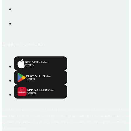
Emlakjet © 2006-2026
APP STORE
'dan
İNDİRİN
PLAY STORE
'dan
İNDİRİN
APP GALLERY
'den
İNDİRİN
Emlakjet.com internet sitesi ve Emlakjet mobil uygulamalarında kullanıcılar tarafından sağlana
ilan, bilgi, içerik ve görselin gerçekliği, orijinalliği, güvenilirliği ve doğruluğuna ilişkin soru
içerikleri giren kullanıcıya ait olup, Emlakjet'in bu hususlarla ilgili herhangi bir sorumluluğu
bulunmamaktadır.