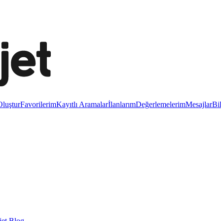
luştur
Favorilerim
Kayıtlı Aramalar
İlanlarım
Değerlemelerim
Mesajlar
Bi
et Blog