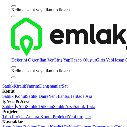
Kelime, semt veya ilan no ile ara...
Değerini Öğren
İlan Ver
Giriş Yap
Hesap Oluştur
Giriş Yap
Hesap O
Kelime, semt veya ilan no ile ara...
Satılık
Kiralık
Yatırım
Danışmanlar
Sat
Konut
Satılık Konut
Satılık Daire
Yeni İlanlar
Haritada Ara
İş Yeri & Arsa
Satılık İş Yeri
Satılık Dükkan
Satılık Arsa
Satılık Tarla
Projeler
Tüm Projeler
Ankara Konut Projeleri
Yeni Projeler
Kaynaklar
Satın Alma Rehberi
Konut Kredisi Rehberi
Uzman Danışmanlar
Emlakj