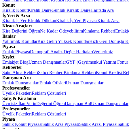
Konut
Kiralık Konut
Kiralık Daire
Günlük Kiralık Daire
Haritada Ara
İş Yeri & Arsa
Kiralık İş Yeri
Kiralık Dükkan
Kiralık İş Yeri Piyasası
Kiralık Arsa
Kiracı Araçları
Kira Değerini Öğren
Ne Kadar Ödeyebilirim
Kiralama Rehberi
Emlakj
İlanlar
Yatırımlık Konutlar
Kira Geliri Yüksek Konutlar
Hızlı Geri Dönüşlü K
Piyasa
Emlak Piyasası
Demografi Analizi
Değer Haritaları
Verilerimiz
Keşfet
Emlakjet Blog
Uzman Danışmanlar
GYF (Gayrimenkul Yatırım Fonu)
Rehberler
Satın Alma Rehberi
Satıcı Rehberi
Kiralama Rehberi
Konut Kredisi Re
Danışman Ara
Emlak Danışmanları
Emlak Ofisleri
Uzman Danışmanlar
Profesyoneller
Üyelik Paketleri
Reklam Çözümleri
Satış & Kiralama
Ücretsiz İlan Verin
Değerini Öğren
Danışman Bul
Uzman Danışmanlar
Profesyoneller
Üyelik Paketleri
Reklam Çözümleri
Piyasa
Satılık Konut Piyasası
Satılık Arsa Piyasası
Satılık Arazi Piyasası
Satılı