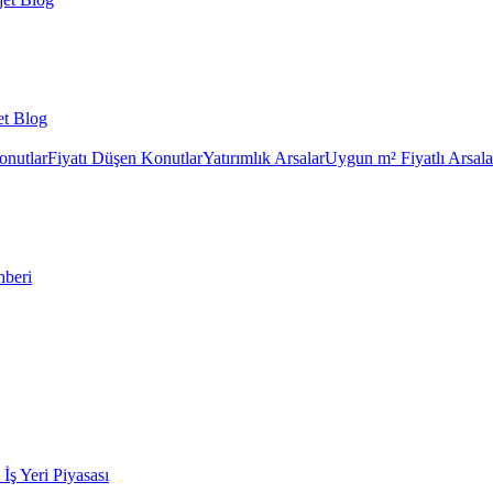
et Blog
onutlar
Fiyatı Düşen Konutlar
Yatırımlık Arsalar
Uygun m² Fiyatlı Arsala
hberi
k İş Yeri Piyasası