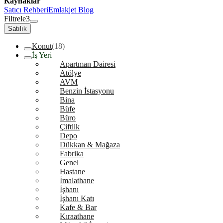
Kaynaklar
Satıcı Rehberi
Emlakjet Blog
Filtrele
3
Satılık
Konut
(18)
İş Yeri
Apartman Dairesi
Atölye
AVM
Benzin İstasyonu
Bina
Büfe
Büro
Çiftlik
Depo
Dükkan & Mağaza
Fabrika
Genel
Hastane
İmalathane
İşhanı
İşhanı Katı
Kafe & Bar
Kıraathane