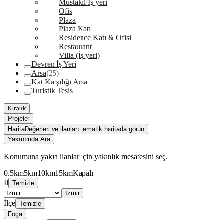
Müstakil İş yeri
Ofis
Plaza
Plaza Katı
Residence Katı & Ofisi
Restaurant
Villa (İş yeri)
Devren İş Yeri
Arsa
(25)
Kat Karşılığı Arsa
Turistik Tesis
Kiralık
Projeler
Harita
Değerleri ve ilanları tematik haritada görün
Yakınımda Ara
Konumuna yakın ilanlar için yakınlık mesafesini seç.
0.5km
5km
10km
15km
Kapalı
İl
Temizle
İzmir
İlçe
Temizle
Foça