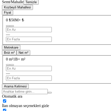
Semt/Mahalle
Temizle
Kozbeyli Mahallesi
Fiyat
0 ₺
50M+ ₺
—
Metrekare
Brüt m²
Net m²
0 m²
1B+ m²
—
Arama Kelimesi
Otomatik ara
İlan olmayan seçenekleri gizle