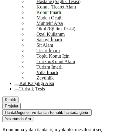
Hastane (Sağlık Tesisi)
Konut+Ticaret Alanı
Konut İmarlı
Maden Ocağı
Muhtelif Arsa
Okul (Eğitim Tesisi)
Özel Kullanım
Sanayi İmarlı
Sit Alanı
Ticari İmarlı
Toplu Konut İçin
Turizm/Konut Alanı
Turizm İmarlı
Villa İmarlı
Zeytinlik
Kat Karşılığı Arsa
Turistik Tesis
Kiralık
Projeler
Harita
Değerleri ve ilanları tematik haritada görün
Yakınımda Ara
Konumuna yakın ilanlar için yakınlık mesafesini seç.