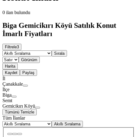
0
ilan bulundu
Biga Gemicikırı Köyü Satılık Konut
İmarlı Fiyatları
Filtrele
3
Sırala
Görünüm
Harita
Kaydet
Paylaş
İl
Çanakkale
İlçe
Biga
Semt
Gemicikırı Köyü
Tümünü Temizle
Tüm İlanlar
Akıllı Sıralama