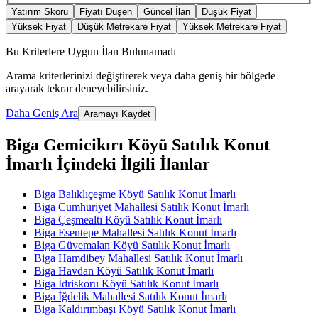
Yatırım Skoru
Fiyatı Düşen
Güncel İlan
Düşük Fiyat
Yüksek Fiyat
Düşük Metrekare Fiyat
Yüksek Metrekare Fiyat
Bu Kriterlere Uygun İlan Bulunamadı
Arama kriterlerinizi değiştirerek veya daha geniş bir bölgede
arayarak tekrar deneyebilirsiniz.
Daha Geniş Ara
Aramayı Kaydet
Biga Gemicikırı Köyü Satılık Konut
İmarlı İçindeki İlgili İlanlar
Biga Balıklıçeşme Köyü Satılık Konut İmarlı
Biga Cumhuriyet Mahallesi Satılık Konut İmarlı
Biga Çeşmealtı Köyü Satılık Konut İmarlı
Biga Esentepe Mahallesi Satılık Konut İmarlı
Biga Güvemalan Köyü Satılık Konut İmarlı
Biga Hamdibey Mahallesi Satılık Konut İmarlı
Biga Havdan Köyü Satılık Konut İmarlı
Biga İdriskoru Köyü Satılık Konut İmarlı
Biga İğdelik Mahallesi Satılık Konut İmarlı
Biga Kaldırımbaşı Köyü Satılık Konut İmarlı