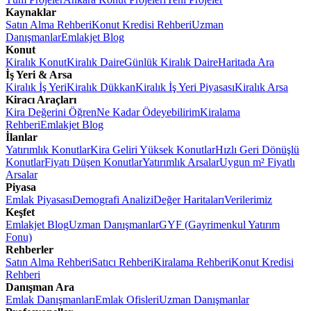
Kaynaklar
Satın Alma Rehberi
Konut Kredisi Rehberi
Uzman
Danışmanlar
Emlakjet Blog
Konut
Kiralık Konut
Kiralık Daire
Günlük Kiralık Daire
Haritada Ara
İş Yeri & Arsa
Kiralık İş Yeri
Kiralık Dükkan
Kiralık İş Yeri Piyasası
Kiralık Arsa
Kiracı Araçları
Kira Değerini Öğren
Ne Kadar Ödeyebilirim
Kiralama
Rehberi
Emlakjet Blog
İlanlar
Yatırımlık Konutlar
Kira Geliri Yüksek Konutlar
Hızlı Geri Dönüşlü
Konutlar
Fiyatı Düşen Konutlar
Yatırımlık Arsalar
Uygun m² Fiyatlı
Arsalar
Piyasa
Emlak Piyasası
Demografi Analizi
Değer Haritaları
Verilerimiz
Keşfet
Emlakjet Blog
Uzman Danışmanlar
GYF (Gayrimenkul Yatırım
Fonu)
Rehberler
Satın Alma Rehberi
Satıcı Rehberi
Kiralama Rehberi
Konut Kredisi
Rehberi
Danışman Ara
Emlak Danışmanları
Emlak Ofisleri
Uzman Danışmanlar