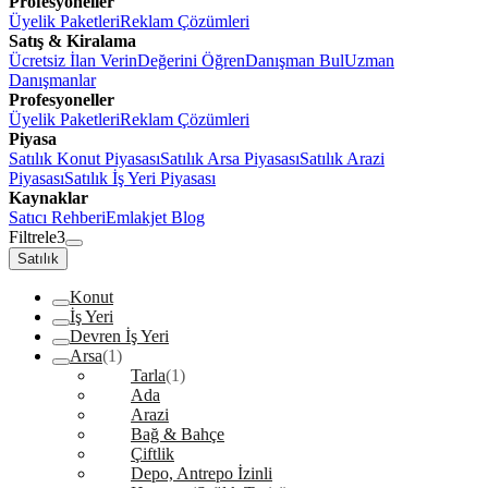
Profesyoneller
Üyelik Paketleri
Reklam Çözümleri
Satış & Kiralama
Ücretsiz İlan Verin
Değerini Öğren
Danışman Bul
Uzman
Danışmanlar
Profesyoneller
Üyelik Paketleri
Reklam Çözümleri
Piyasa
Satılık Konut Piyasası
Satılık Arsa Piyasası
Satılık Arazi
Piyasası
Satılık İş Yeri Piyasası
Kaynaklar
Satıcı Rehberi
Emlakjet Blog
Filtrele
3
Satılık
Konut
İş Yeri
Devren İş Yeri
Arsa
(1)
Tarla
(1)
Ada
Arazi
Bağ & Bahçe
Çiftlik
Depo, Antrepo İzinli