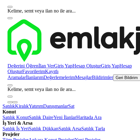
Kelime, semt veya ilan no ile ara...
Değerini Öğren
İlan Ver
Giriş Yap
Hesap Oluştur
Giriş Yap
Hesap
Oluştur
Favorilerim
Kayıtlı
Aramalar
İlanlarım
Değerlemelerim
Mesajlar
Bildirimler
Geri Bildirim
Kelime, semt veya ilan no ile ara...
Satılık
Kiralık
Yatırım
Danışmanlar
Sat
Konut
Satılık Konut
Satılık Daire
Yeni İlanlar
Haritada Ara
İş Yeri & Arsa
Satılık İş Yeri
Satılık Dükkan
Satılık Arsa
Satılık Tarla
Projeler
Tüm Projeler
Ankara Konut Projeleri
Yeni Projeler