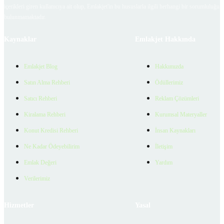
içerikleri giren kullanıcıya ait olup, Emlakjet'in bu hususlarla ilgili herhangi bir sorumluluğu
bulunmamaktadır.
Kaynaklar
Emlakjet Hakkında
Emlakjet Blog
Hakkımızda
Satın Alma Rehberi
Ödüllerimiz
Satıcı Rehberi
Reklam Çözümleri
Kiralama Rehberi
Kurumsal Materyaller
Konut Kredisi Rehberi
İnsan Kaynakları
Ne Kadar Ödeyebilirim
İletişim
Emlak Değeri
Yardım
Verilerimiz
Hizmetler
Yasal