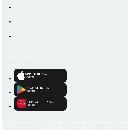
Emlakjet © 2006-2026
APP STORE
'dan
İNDİRİN
PLAY STORE
'dan
İNDİRİN
APP GALLERY
'den
İNDİRİN
Emlakjet.com internet sitesi ve Emlakjet mobil uygulamalarında kullanıcılar tarafından sağlana
ilan, bilgi, içerik ve görselin gerçekliği, orijinalliği, güvenilirliği ve doğruluğuna ilişkin soru