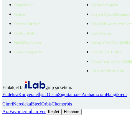
Danışman Bul
Kullanım Koşulları
Projeler
Bireysel Üyelik Sözleşmesi
Ücretsiz İlan Verin
Çerez Politikası ve Aydınlat
Üyelik Paketleri
Çerez Ayarları
EmlakZeka Asistan
Kullanıcı Veri Gizliliği Bildi
Uzman Danışmanlar
Ziyaretçi Veri Gizliliği
Müşteri Yetkilisi Veri Gizlili
Aday Aydınlatma Metni
Emlakjet bir
grup şirketidir.
Endeksa
Kariyer.net
İşin Olsun
Sigortam.net
Arabam.com
Hangikredi
Cimri
Neredekal
SteelOrbis
Chemorbis
Ara
Favorilerim
İlan Ver
Keşfet
Hesabım