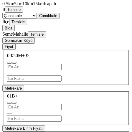
0.5km
5km
10km
15km
Kapalı
İl
Temizle
Çanakkale
İlçe
Temizle
Biga
Semt/Mahalle
Temizle
Gemicikırı Köyü
Fiyat
0 ₺
50M+ ₺
—
Metrekare
0
1B+
—
Metrekare Birim Fiyatı