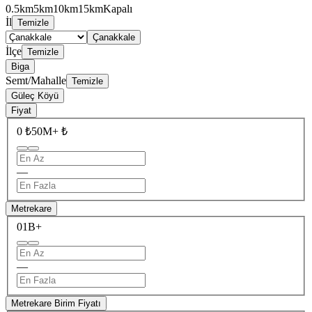
0.5km
5km
10km
15km
Kapalı
İl
Temizle
Çanakkale
İlçe
Temizle
Biga
Semt/Mahalle
Temizle
Güleç Köyü
Fiyat
0 ₺
50M+ ₺
—
Metrekare
0
1B+
—
Metrekare Birim Fiyatı