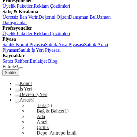
Profesyoneller
Üyelik Paketleri
Reklam Çözümleri
Satış & Kiralama
Ücretsiz İlan Verin
Değerini Öğren
Danışman Bul
Uzman
Danışmanlar
Profesyoneller
Üyelik Paketleri
Reklam Çözümleri
Piyasa
Satılık Konut Piyasası
Satılık Arsa Piyasası
Satılık Arazi
Piyasası
Satılık İş Yeri Piyasası
Kaynaklar
Satıcı Rehberi
Emlakjet Blog
Filtrele
3
Satılık
Konut
İş Yeri
Devren İş Yeri
Arsa
(6)
Tarla
(5)
Bağ & Bahçe
(1)
Ada
Arazi
Çiftlik
Depo, Antrepo İzinli