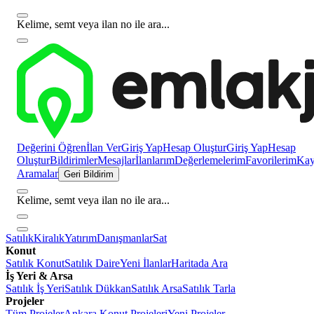
Kelime, semt veya ilan no ile ara...
Değerini Öğren
İlan Ver
Giriş Yap
Hesap Oluştur
Giriş Yap
Hesap
Oluştur
Bildirimler
Mesajlar
İlanlarım
Değerlemelerim
Favorilerim
Kayı
Aramalar
Geri Bildirim
Kelime, semt veya ilan no ile ara...
Satılık
Kiralık
Yatırım
Danışmanlar
Sat
Konut
Satılık Konut
Satılık Daire
Yeni İlanlar
Haritada Ara
İş Yeri & Arsa
Satılık İş Yeri
Satılık Dükkan
Satılık Arsa
Satılık Tarla
Projeler
Tüm Projeler
Ankara Konut Projeleri
Yeni Projeler