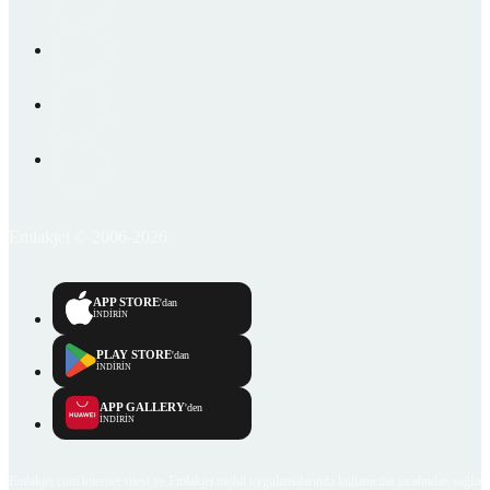
Emlakjet © 2006-2026
APP STORE
'dan
İNDİRİN
PLAY STORE
'dan
İNDİRİN
APP GALLERY
'den
İNDİRİN
Emlakjet.com internet sitesi ve Emlakjet mobil uygulamalarında kullanıcılar tarafından sağlana