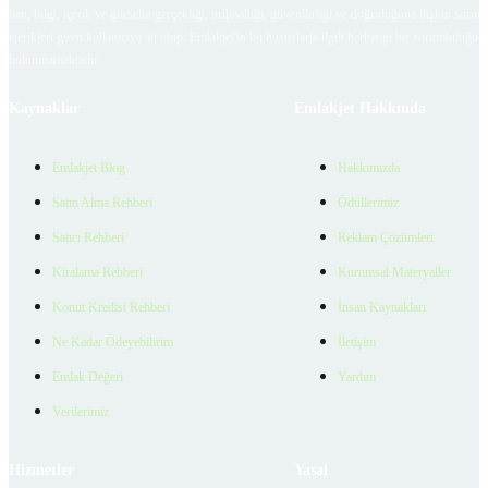
ilan, bilgi, içerik ve görselin gerçekliği, orijinalliği, güvenilirliği ve doğruluğuna ilişkin soru
içerikleri giren kullanıcıya ait olup, Emlakjet'in bu hususlarla ilgili herhangi bir sorumluluğu
bulunmamaktadır.
Kaynaklar
Emlakjet Hakkında
Emlakjet Blog
Hakkımızda
Satın Alma Rehberi
Ödüllerimiz
Satıcı Rehberi
Reklam Çözümleri
Kiralama Rehberi
Kurumsal Materyaller
Konut Kredisi Rehberi
İnsan Kaynakları
Ne Kadar Ödeyebilirim
İletişim
Emlak Değeri
Yardım
Verilerimiz
Hizmetler
Yasal