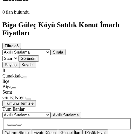
0
ilan bulundu
Biga Güleç Köyü Satılık Konut İmarlı
Fiyatları
Filtrele
3
Sırala
Görünüm
Paylaş
Kaydet
İl
Çanakkale
İlçe
Biga
Semt
Güleç Köyü
Tümünü Temizle
Tüm İlanlar
Akıllı Sıralama
Yatırım Skoru
Fiyatı Düşen
Güncel İlan
Düşük Fiyat