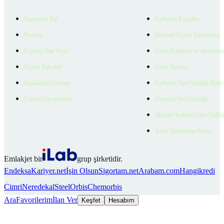
Danışman Bul
Kullanım Koşulları
Projeler
Bireysel Üyelik Sözleşmesi
Ücretsiz İlan Verin
Çerez Politikası ve Aydınlat
Üyelik Paketleri
Çerez Ayarları
EmlakZeka Asistan
Kullanıcı Veri Gizliliği Bildi
Uzman Danışmanlar
Ziyaretçi Veri Gizliliği
Müşteri Yetkilisi Veri Gizlili
Aday Aydınlatma Metni
Emlakjet bir
grup şirketidir.
Endeksa
Kariyer.net
İşin Olsun
Sigortam.net
Arabam.com
Hangikredi
Cimri
Neredekal
SteelOrbis
Chemorbis
Ara
Favorilerim
İlan Ver
Keşfet
Hesabım