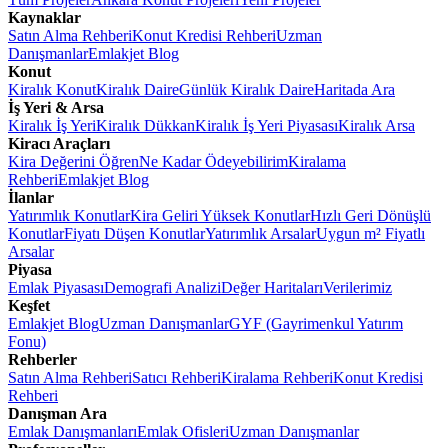
Kaynaklar
Satın Alma Rehberi
Konut Kredisi Rehberi
Uzman
Danışmanlar
Emlakjet Blog
Konut
Kiralık Konut
Kiralık Daire
Günlük Kiralık Daire
Haritada Ara
İş Yeri & Arsa
Kiralık İş Yeri
Kiralık Dükkan
Kiralık İş Yeri Piyasası
Kiralık Arsa
Kiracı Araçları
Kira Değerini Öğren
Ne Kadar Ödeyebilirim
Kiralama
Rehberi
Emlakjet Blog
İlanlar
Yatırımlık Konutlar
Kira Geliri Yüksek Konutlar
Hızlı Geri Dönüşlü
Konutlar
Fiyatı Düşen Konutlar
Yatırımlık Arsalar
Uygun m² Fiyatlı
Arsalar
Piyasa
Emlak Piyasası
Demografi Analizi
Değer Haritaları
Verilerimiz
Keşfet
Emlakjet Blog
Uzman Danışmanlar
GYF (Gayrimenkul Yatırım
Fonu)
Rehberler
Satın Alma Rehberi
Satıcı Rehberi
Kiralama Rehberi
Konut Kredisi
Rehberi
Danışman Ara
Emlak Danışmanları
Emlak Ofisleri
Uzman Danışmanlar