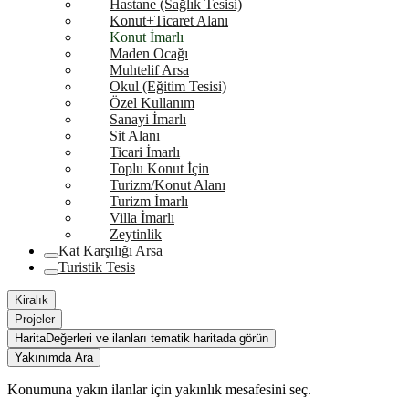
Hastane (Sağlık Tesisi)
Konut+Ticaret Alanı
Konut İmarlı
Maden Ocağı
Muhtelif Arsa
Okul (Eğitim Tesisi)
Özel Kullanım
Sanayi İmarlı
Sit Alanı
Ticari İmarlı
Toplu Konut İçin
Turizm/Konut Alanı
Turizm İmarlı
Villa İmarlı
Zeytinlik
Kat Karşılığı Arsa
Turistik Tesis
Kiralık
Projeler
Harita
Değerleri ve ilanları tematik haritada görün
Yakınımda Ara
Konumuna yakın ilanlar için yakınlık mesafesini seç.