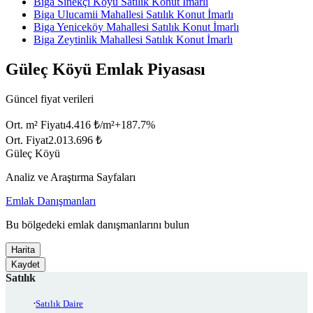
Biga Sinekçi Köyü Satılık Konut İmarlı
Biga Ulucamii Mahallesi Satılık Konut İmarlı
Biga Yeniceköy Mahallesi Satılık Konut İmarlı
Biga Zeytinlik Mahallesi Satılık Konut İmarlı
Güleç Köyü Emlak Piyasası
Güncel fiyat verileri
Ort. m² Fiyatı
4.416 ₺/m²
+
187.7
%
Ort. Fiyat
2.013.696 ₺
Güleç Köyü
Analiz ve Araştırma Sayfaları
Emlak Danışmanları
Bu bölgedeki emlak danışmanlarını bulun
Harita
Kaydet
Satılık
Satılık Daire