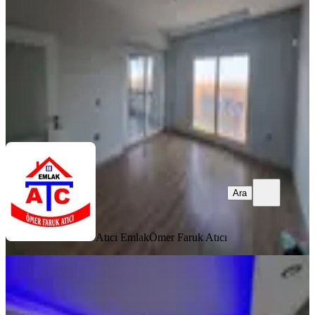
3+1
·
120 m²
·
6. Kat
·
07.08.2026
4.875.000 ₺
Atıcı Emlak
Ömer Faruk Atıcı
Ara
Ara
Atıcı Emlak
Ömer Faruk Atıcı
YENİ
Emr'den Çarkıpare'de 3+1 K.mutfak
Satılık Lüks Daire