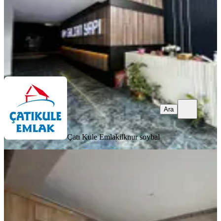
4.500.000 ₺
Çatı Kule Emlak
ilknur soybal
Ara
Ara
Çatı Kule Emlak
ilknur soybal
YENİ
Modernizmin Zirvesi: Kusursuz
İşçilikle Donatılmış Lüks 2+1
Sarıçam, Yeşiltepe Mahallesi
2+1
·
65 m²
·
4. Kat
·
06.08.2026