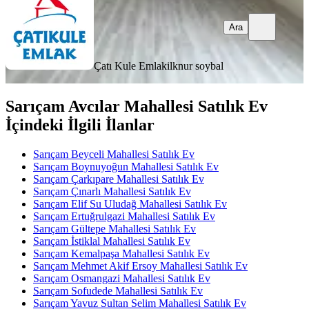
Ara
Çatı Kule Emlak
ilknur soybal
Sarıçam Avcılar Mahallesi Satılık Ev
İçindeki İlgili İlanlar
Sarıçam Beyceli Mahallesi Satılık Ev
Sarıçam Boynuyoğun Mahallesi Satılık Ev
Sarıçam Çarkıpare Mahallesi Satılık Ev
Sarıçam Çınarlı Mahallesi Satılık Ev
Sarıçam Elif Su Uludağ Mahallesi Satılık Ev
Sarıçam Ertuğrulgazi Mahallesi Satılık Ev
Sarıçam Gültepe Mahallesi Satılık Ev
Sarıçam İstiklal Mahallesi Satılık Ev
Sarıçam Kemalpaşa Mahallesi Satılık Ev
Sarıçam Mehmet Akif Ersoy Mahallesi Satılık Ev
Sarıçam Osmangazi Mahallesi Satılık Ev
Sarıçam Sofudede Mahallesi Satılık Ev
Sarıçam Yavuz Sultan Selim Mahallesi Satılık Ev