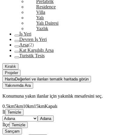
Prefabrik
Residence
Villa
Yalı
Yalı Dairesi
Yazlık
İş Yeri
Devren İş Yeri
Arsa
(2)
Kat Karşılığı Arsa
Turistik Tesis
Kiralık
Projeler
Harita
Değerleri ve ilanları tematik haritada görün
Yakınımda Ara
Konumuna yakın ilanlar için yakınlık mesafesini seç.
0.5km
5km
10km
15km
Kapalı
İl
Temizle
Adana
İlçe
Temizle
Sarıçam