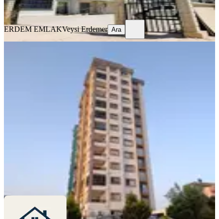
Ara
ERDEM EMLAK
Veysi Erdemer
Ara
YENİ
Gültepe Mh Akkaş Market Çevresi
2+1 Cep Mutfak Satılık
Sarıçam, Gültepe Mahallesi
2+1
·
95 m²
·
5. Kat
·
05.08.2026
2.795.000 ₺
UĞUR KAYA GAYRİMENKUL
Remzi Ünal
Ara