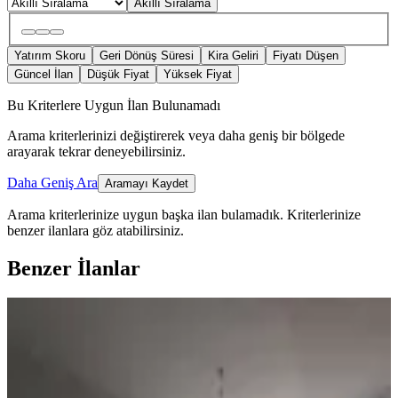
Akıllı Sıralama
Yatırım Skoru
Geri Dönüş Süresi
Kira Geliri
Fiyatı Düşen
Güncel İlan
Düşük Fiyat
Yüksek Fiyat
Bu Kriterlere Uygun İlan Bulunamadı
Arama kriterlerinizi değiştirerek veya daha geniş bir bölgede
arayarak tekrar deneyebilirsiniz.
Daha Geniş Ara
Aramayı Kaydet
Arama kriterlerinize uygun başka ilan bulamadık.
Kriterlerinize
benzer ilanlara göz atabilirsiniz.
Benzer İlanlar
YENİ
Atıcı'dan S. Karakoç Bulvar Üzerinde
İskanlı Kombili 3+1 Satılık
Sarıçam, Elif Su Uludağ Mahallesi