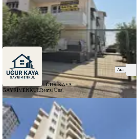
UĞUR KAYA GAYRİMENKUL
Remzi Ünal
Ara
Ara
UĞUR KAYA
GAYRİMENKUL
Remzi Ünal
YENİ
15 Ay Elden Taksit İmkanı 2+1
Oturuma Hazır Sıfır Satılık Daire
Sarıçam, Gültepe Mahallesi
2+1
·
125 m²
·
2. Kat
·
06.08.2026