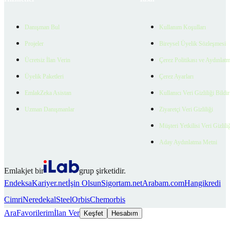
Danışman Bul
Kullanım Koşulları
Projeler
Bireysel Üyelik Sözleşmesi
Ücretsiz İlan Verin
Çerez Politikası ve Aydınlat
Üyelik Paketleri
Çerez Ayarları
EmlakZeka Asistan
Kullanıcı Veri Gizliliği Bildi
Uzman Danışmanlar
Ziyaretçi Veri Gizliliği
Müşteri Yetkilisi Veri Gizlili
Aday Aydınlatma Metni
Emlakjet bir
grup şirketidir.
Endeksa
Kariyer.net
İşin Olsun
Sigortam.net
Arabam.com
Hangikredi
Cimri
Neredekal
SteelOrbis
Chemorbis
Ara
Favorilerim
İlan Ver
Keşfet
Hesabım