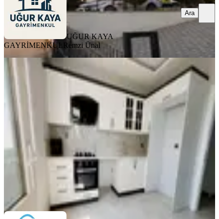
Ara
UĞUR KAYA
GAYRİMENKUL
Remzi Ünal
YENİ
Geniş Ferah Belediye Civarı Satılık
2+1 Daire
Sarıçam, Mehmet Akif Ersoy Mahallesi
2+1
·
93 m²
·
6. Kat
·
05.08.2026
4.000.000 ₺
ATLAS GAYRİMENKUL
YUNUS ERDİL
Ara