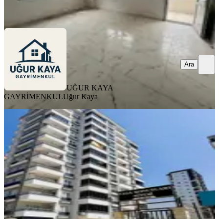
Ara
Ara
UĞUR KAYA
GAYRİMENKUL
Uğur Kaya
YENİ
Elif Su Uludağ Mah Bulvar Üzeri 2+1
Hasarsız Satılık Full Daire
Sarıçam, Elif Su Uludağ Mahallesi
2+1
·
100 m²
·
5. Kat
·
06.08.2026
3.450.000 ₺
ERDEM EMLAK
Veysi Erdemer