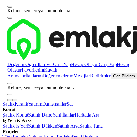
Kelime, semt veya ilan no ile ara...
Değerini Öğren
İlan Ver
Giriş Yap
Hesap Oluştur
Giriş Yap
Hesap
Oluştur
Favorilerim
Kayıtlı
Aramalar
İlanlarım
Değerlemelerim
Mesajlar
Bildirimler
Geri Bildirim
Kelime, semt veya ilan no ile ara...
Satılık
Kiralık
Yatırım
Danışmanlar
Sat
Konut
Satılık Konut
Satılık Daire
Yeni İlanlar
Haritada Ara
İş Yeri & Arsa
Satılık İş Yeri
Satılık Dükkan
Satılık Arsa
Satılık Tarla
Projeler
Tüm Projeler
Ankara Konut Projeleri
Yeni Projeler