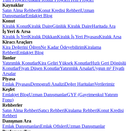
Kaynaklar
Satın Alma Rehberi
Konut Kredisi Rehberi
Uzman
Danışmanlar
Emlakjet Blog
Konut
Kiralık Konut
Kiralık Daire
Günlük Kiralık Daire
Haritada Ara
İş Yeri & Arsa
Kiralık İş Yeri
Kiralık Dükkan
Kiralık İş Yeri Piyasası
Kiralık Arsa
Kiracı Araçları
Kira Değerini Öğren
Ne Kadar Ödeyebilirim
Kiralama
Rehberi
Emlakjet Blog
İlanlar
Yatırımlık Konutlar
Kira Geliri Yüksek Konutlar
Hızlı Geri Dönüşlü
Konutlar
Fiyatı Düşen Konutlar
Yatırımlık Arsalar
Uygun m² Fiyatlı
Arsalar
Piyasa
Emlak Piyasası
Demografi Analizi
Değer Haritaları
Verilerimiz
Keşfet
Emlakjet Blog
Uzman Danışmanlar
GYF (Gayrimenkul Yatırım
Fonu)
Rehberler
Satın Alma Rehberi
Satıcı Rehberi
Kiralama Rehberi
Konut Kredisi
Rehberi
Danışman Ara
Emlak Danışmanları
Emlak Ofisleri
Uzman Danışmanlar