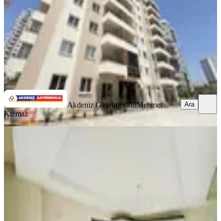
3.000.000 ₺
Akdeniz Gayrimenkul
Mehmet Kızmaz
Ara
Ara
Akdeniz Gayrimenkul
Mehmet
Kızmaz
YENİ
Sıfır Yeni Teslim Edilmiş 3+1 Açık
Mutfak Bulvar Üzeri Daire !!
Sarıçam, Boynuyoğun Mahallesi
3+1
·
125 m²
·
11. Kat
·
06.08.2026
2.575.000 ₺