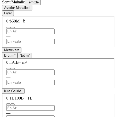
Semt/Mahalle
Temizle
Avcılar Mahallesi
Fiyat
0 ₺
50M+ ₺
—
Metrekare
Brüt m²
Net m²
0 m²
1B+ m²
—
Kira Geliri
AI
0 TL
100B+ TL
—