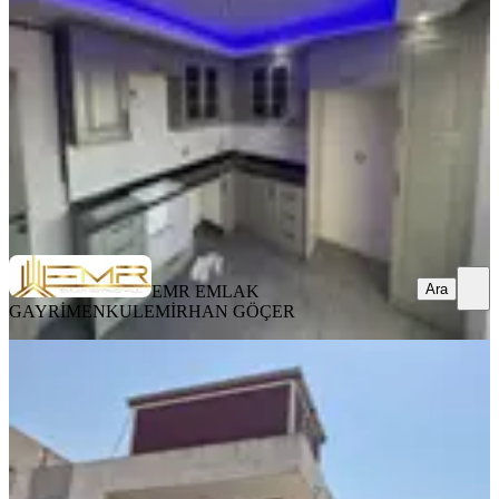
Sarıçam, Çarkıpare Mahallesi
3+1
·
120 m²
·
10. Kat
·
06.08.2026
4.700.000 ₺
EMR EMLAK GAYRİMENKUL
EMİRHAN GÖÇER
Ara
Ara
EMR EMLAK
GAYRİMENKUL
EMİRHAN GÖÇER
YENİ
Beyceli Mh 2+1 K.mutfak Satılık
Sarıçam, Beyceli Mahallesi
2+1
·
95 m²
·
2. Kat
·
06.08.2026
2.990.000 ₺