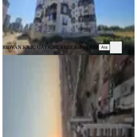
4.100.000 ₺
RIDVAN KILIÇ GAYRİMENKUL
Rıdvan Kılıç
Ara
RIDVAN KILIÇ GAYRİMENKUL
Rıdvan Kılıç
Ara
YENİ
Gültepe'de 2+1 Cep Mutfak Kombili
Cam Balkonlu Site İçi Satılık
Sarıçam, Gültepe Mahallesi
2+1
·
120 m²
·
11. Kat
·
06.08.2026
3.300.000 ₺
KULEPARK GAYRİMENKUL
Yunus Emre Karakeçili