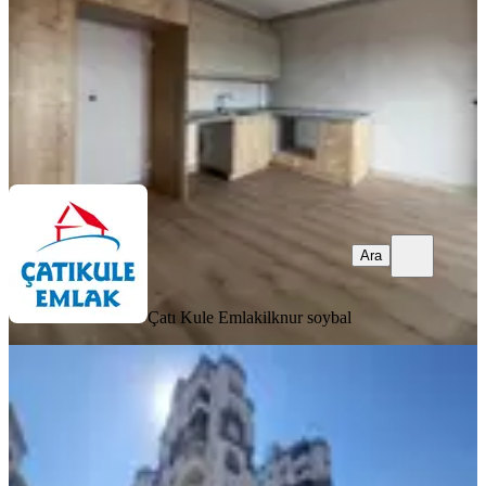
1.800.000 ₺
Çatı Kule Emlak
ilknur soybal
Ara
Ara
Çatı Kule Emlak
ilknur soybal
YENİ
Genıs Oturumlu Ultra Lüks 2+1
Kapalı Mutfak
Sarıçam, Elif Su Uludağ Mahallesi
2+1
·
160 m²
·
1. Kat
·
06.08.2026