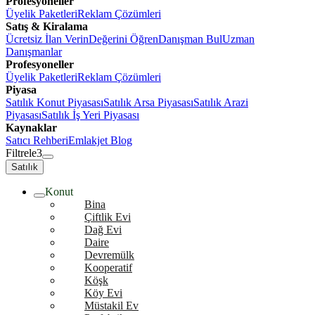
Profesyoneller
Üyelik Paketleri
Reklam Çözümleri
Satış & Kiralama
Ücretsiz İlan Verin
Değerini Öğren
Danışman Bul
Uzman
Danışmanlar
Profesyoneller
Üyelik Paketleri
Reklam Çözümleri
Piyasa
Satılık Konut Piyasası
Satılık Arsa Piyasası
Satılık Arazi
Piyasası
Satılık İş Yeri Piyasası
Kaynaklar
Satıcı Rehberi
Emlakjet Blog
Filtrele
3
Satılık
Konut
Bina
Çiftlik Evi
Dağ Evi
Daire
Devremülk
Kooperatif
Köşk
Köy Evi
Müstakil Ev