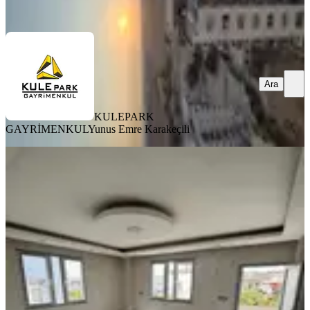
Ara
Ara
KULEPARK
GAYRİMENKUL
Yunus Emre Karakeçili
YENİ
2 Katlı Müstakil Ev Yola Yakın
Sarıçam, Gültepe Mahallesi
2+1
·
100 m²
·
1. Kat
·
06.08.2026
6.100.000 ₺
UĞUR KAYA GAYRİMENKUL
Uğur Kaya