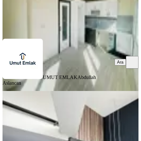
UMUT EMLAK
Abdullah Aslancan
Ara
Ara
UMUT EMLAK
Abdullah
Aslancan
YENİ
Bölgenin Gözbebeği! Senem Market
Kavşağı'nda Prestijli 3+1
Sarıçam, Yıldırım Beyazıt Mahallesi
3+1
·
145 m²
·
12. Kat
·
06.08.2026