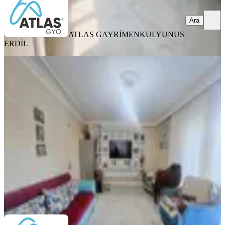
Ara
ATLAS GAYRİMENKUL
YUNUS
ERDİL
YENİ
Uygun Fiyata Müstakil Ev 2 Katlının
1.katı Satılık Kredıye Uygun
Sarıçam, İstiklal Mahallesi
3+1
·
150 m²
·
05.08.2026
3.085.000 ₺
ATLAS GAYRİMENKUL
YUNUS ERDİL
Ara