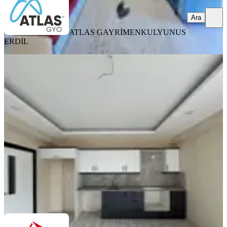
Ara
ATLAS GAYRİMENKUL
YUNUS
ERDİL
YENİ
Geniş Oturumlu 2+1 | Cep Mutfaklı
Ve Koridorlu Ferah Daire
Sarıçam, Osmangazi Mahallesi
2+1
·
95 m²
·
12. Kat
·
05.08.2026
2.300.000 ₺
Çatı Kule Emlak
ilknur soybal
Ara