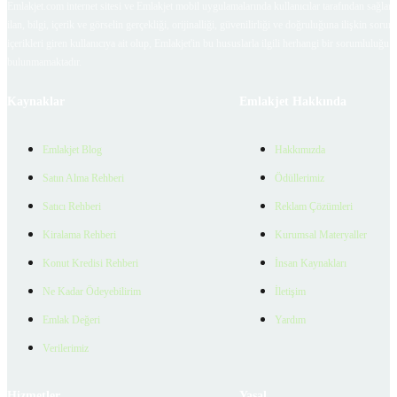
Emlakjet.com internet sitesi ve Emlakjet mobil uygulamalarında kullanıcılar tarafından sağlana
ilan, bilgi, içerik ve görselin gerçekliği, orijinalliği, güvenilirliği ve doğruluğuna ilişkin soru
içerikleri giren kullanıcıya ait olup, Emlakjet'in bu hususlarla ilgili herhangi bir sorumluluğu
bulunmamaktadır.
Kaynaklar
Emlakjet Hakkında
Emlakjet Blog
Hakkımızda
Satın Alma Rehberi
Ödüllerimiz
Satıcı Rehberi
Reklam Çözümleri
Kiralama Rehberi
Kurumsal Materyaller
Konut Kredisi Rehberi
İnsan Kaynakları
Ne Kadar Ödeyebilirim
İletişim
Emlak Değeri
Yardım
Verilerimiz
Hizmetler
Yasal