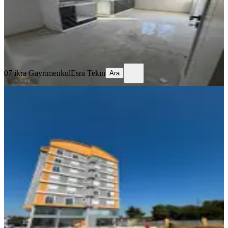
4.350.000 ₺
07 ikra Gayrimenkul
Esra Tekın
Ara
07 ikra Gayrimenkul
Esra Tekın
Ara
SIFIR BİNA
Baraj Mahallesinde Havuzlu Site 2+1
Satılık
Kepez, Baraj Mahallesi
2+1
·
110 m²
·
3. Kat
·
11.07.2026
4.200.000 ₺
Yatırım Skoru
:
61
Fırsat
Arkadaş Emlak
Osman Yaşar