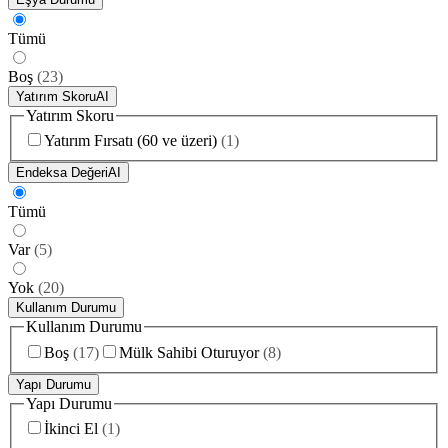
Tümü
Boş
(
23
)
Yatırım Skoru
AI
Yatırım Skoru
Yatırım Fırsatı (60 ve üzeri)
(
1
)
Endeksa Değeri
AI
Tümü
Var
(
5
)
Yok
(
20
)
Kullanım Durumu
Kullanım Durumu
Boş
(
17
)
Mülk Sahibi Oturuyor
(
8
)
Yapı Durumu
Yapı Durumu
İkinci El
(
1
)