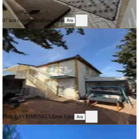
Ara
07 ikra Gayrimenkul
Esra Tekın
Ara
Yılın Fırsatı Tek Daire Fiyatına 3
Gayrimenkul Daha Ötesi Yok !
Kepez, Baraj Mahallesi
3+1
·
400 m²
·
2. Kat
·
05.11.2025
4.999.000 ₺
EMR GAYRİMENKUL
Emre Uğur
Ara
EMR GAYRİMENKUL
Emre Uğur
Ara
BALKONLU
Baraj Mahallesinde 228 M² Arsa