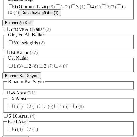
0 (Oturuma hazır)
(
9
)
1
(
2
)
3
(
1
)
4
(
1
)
5
(
3
)
6-
10
(
4
)
Daha fazla göster (1)
Bulunduğu Kat
Giriş ve Alt Katlar
(
2
)
Giriş ve Alt Katlar
Yüksek giriş
(
2
)
Üst Katlar
(
22
)
Üst Katlar
1
(
3
)
2
(
8
)
3
(
7
)
4
(
4
)
Binanın Kat Sayısı
Binanın Kat Sayısı
1-5 Arası
(
21
)
1-5 Arası
1
(
1
)
2
(
1
)
3
(
6
)
4
(
5
)
5
(
8
)
6-10 Arası
(
4
)
6-10 Arası
6
(
3
)
7
(
1
)