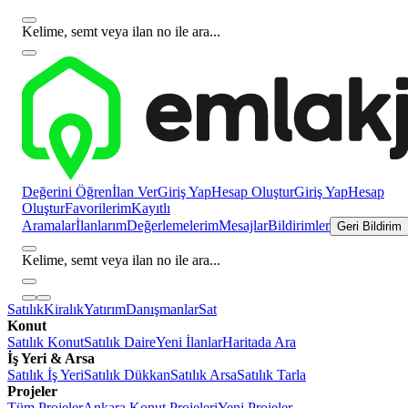
Kelime, semt veya ilan no ile ara...
Değerini Öğren
İlan Ver
Giriş Yap
Hesap Oluştur
Giriş Yap
Hesap
Oluştur
Favorilerim
Kayıtlı
Aramalar
İlanlarım
Değerlemelerim
Mesajlar
Bildirimler
Geri Bildirim
Kelime, semt veya ilan no ile ara...
Satılık
Kiralık
Yatırım
Danışmanlar
Sat
Konut
Satılık Konut
Satılık Daire
Yeni İlanlar
Haritada Ara
İş Yeri & Arsa
Satılık İş Yeri
Satılık Dükkan
Satılık Arsa
Satılık Tarla
Projeler
Tüm Projeler
Ankara Konut Projeleri
Yeni Projeler