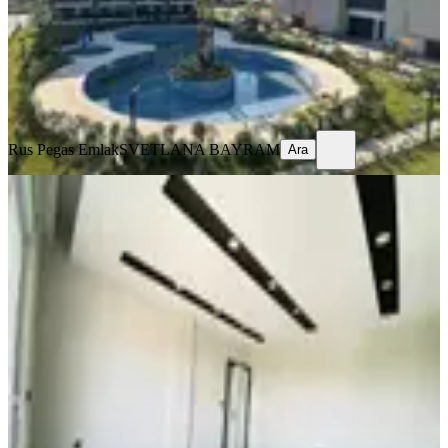
5.800.000 ₺
Rus Pegas Emlak
SVETLANA BAYRAM
Ara
Rus Pegas Emlak
SVETLANA BAYRAM
Ara
SIFIR BİNA
%
6
Havuzlu Site'de Sıfır Asansörlü 4.kat
2+1 100 M2 Satılık Daire
Kepez, Baraj Mahallesi
2+1
·
100 m²
·
4. Kat
·
15.06.2026
3.649.000 ₺
3.900.000 ₺
ÇAĞA GROUP EMLAK İNŞAAT
Seçil Çağa