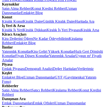
Kaynaklar
Satın Alma Rehberi
Konut Kredisi Rehberi
Uzman
Danışmanlar
Emlakjet Blog
Konut
Kiralık Konut
Kiralık Daire
Günlük Kiralık Daire
Haritada Ara
İş Yeri & Arsa
Kiralık İş Yeri
Kiralık Dükkan
Kiralık İş Yeri Piyasası
Kiralık Arsa
Kiracı Araçları
Kira Değerini Öğren
Ne Kadar Ödeyebilirim
Kiralama
Rehberi
Emlakjet Blog
İlanlar
Yatırımlık Konutlar
Kira Geliri Yüksek Konutlar
Hızlı Geri Dönüşlü
Konutlar
Fiyatı Düşen Konutlar
Yatırımlık Arsalar
Uygun m² Fiyatlı
Arsalar
Piyasa
Emlak Piyasası
Demografi Analizi
Değer Haritaları
Verilerimiz
Keşfet
Emlakjet Blog
Uzman Danışmanlar
GYF (Gayrimenkul Yatırım
Fonu)
Rehberler
Satın Alma Rehberi
Satıcı Rehberi
Kiralama Rehberi
Konut Kredisi
Rehberi
Danışman Ara
Emlak Danışmanları
Emlak Ofisleri
Uzman Danışmanlar