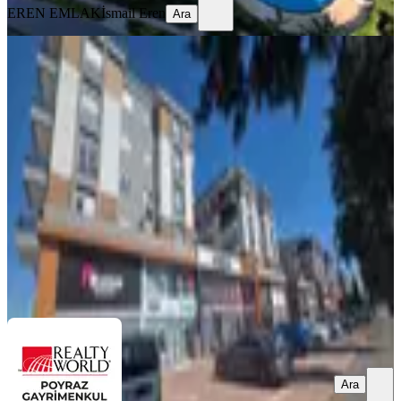
EREN EMLAK
İsmail Eren
Ara
EBV. BANYO
Poyraz'dan Baraj Mah. 2+1 110m²
3.satılık Daire
Kepez, Baraj Mahallesi
2+1
·
110 m²
·
3. Kat
·
31.07.2026
5.400.000 ₺
REALTY WORLD Poyraz Gayrimenkul
​Emre Güner
Ara
Ara