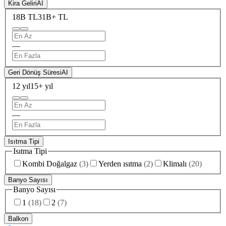
Kira Geliri
AI
18B TL
31B+ TL
—
Geri Dönüş Süresi
AI
12 yıl
15+ yıl
—
Isıtma Tipi
Isıtma Tipi
Kombi Doğalgaz
(
3
)
Yerden ısıtma
(
2
)
Klimalı
(
20
)
Banyo Sayısı
Banyo Sayısı
1
(
18
)
2
(
7
)
Balkon