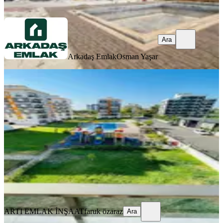
Ara
Ara
Arkadaş Emlak
Osman Yaşar
SİTE İÇİ
%
2
Harıkaaa Bır Daıre Oldukca Genıss
Tam Oturumluk Daıre
Kepez, Baraj Mahallesi
3+1
·
145 m²
·
2. Kat
·
30.06.2026
6.050.000 ₺
6.150.000 ₺
ARTI EMLAK İNŞAAT
faruk özaraz
Ara
ARTI EMLAK İNŞAAT
faruk özaraz
Ara