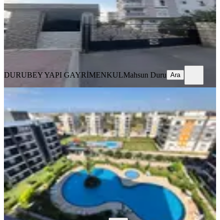
5.650.000 ₺
DURUBEY YAPI GAYRİMENKUL
Mahsun Duru
Ara
DURUBEY YAPI GAYRİMENKUL
Mahsun Duru
Ara
SIFIR BİNA
Ultra Lüx Site İçerisin De Yüksek
Kira Getirili 1+1 Daireler!
Kepez, Baraj Mahallesi
1+1
·
60 m²
·
1. Kat
·
03.08.2026
3.699.999 ₺
EREN EMLAK
İsmail Eren
Ara