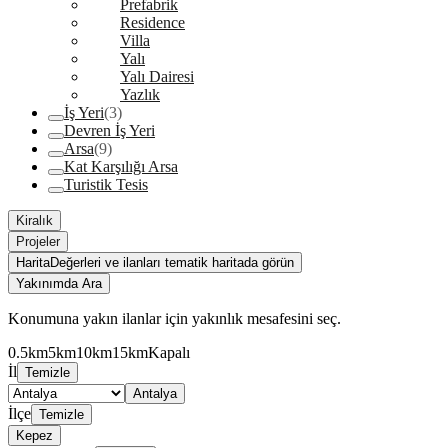
Prefabrik
Residence
Villa
Yalı
Yalı Dairesi
Yazlık
İş Yeri
(3)
Devren İş Yeri
Arsa
(9)
Kat Karşılığı Arsa
Turistik Tesis
Kiralık
Projeler
Harita
Değerleri ve ilanları tematik haritada görün
Yakınımda Ara
Konumuna yakın ilanlar için yakınlık mesafesini seç.
0.5km
5km
10km
15km
Kapalı
İl
Temizle
Antalya
İlçe
Temizle
Kepez