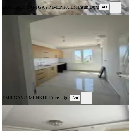
DURUBEY YAPI GAYRİMENKUL
Mahsun Duru
Ara
MANZARALI
Acil Yüksek Kredi İmkanı Katta 2+1
Herşeyi Ayrı Fırsat Daire
Kepez, Baraj Mahallesi
2+1
·
95 m²
·
3. Kat
·
12.06.2026
3.350.000 ₺
EMR GAYRİMENKUL
Emre Uğur
Ara
EMR GAYRİMENKUL
Emre Uğur
Ara
KOMBİLİ
Sultan Konaklarında Havuzlu 2+1
Satılık Daire