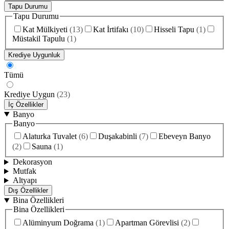
Tapu Durumu
Tapu Durumu
Kat Mülkiyeti
(
13
)
Kat İrtifakı
(
10
)
Hisseli Tapu
(
1
)
Müstakil Tapulu
(
1
)
Krediye Uygunluk
Tümü
Krediye Uygun
(
23
)
İç Özellikler
Banyo
Banyo
Alaturka Tuvalet
(
6
)
Duşakabinli
(
7
)
Ebeveyn Banyo
(
2
)
Sauna
(
1
)
Dekorasyon
Mutfak
Altyapı
Dış Özellikler
Bina Özellikleri
Bina Özellikleri
Alüminyum Doğrama
(
1
)
Apartman Görevlisi
(
2
)