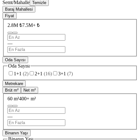
Semt/Mahalle
Temizle
Baraj Mahallesi
Fiyat
2.8M ₺
7.5M+ ₺
—
Oda Sayısı
Oda Sayısı
1+1
(
2
)
2+1
(
16
)
3+1
(
7
)
Metrekare
Brüt m²
Net m²
60 m²
400+ m²
—
Binanın Yaşı
Binanın Yaşı