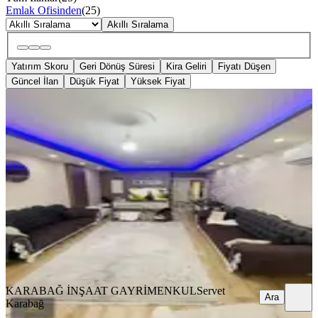
Emlak Ofisinden
(
25
)
Akıllı Sıralama
Yatırım Skoru
Geri Dönüş Süresi
Kira Geliri
Fiyatı Düşen
Güncel İlan
Düşük Fiyat
Yüksek Fiyat
YENİ
Karabağ'dan ! Bölgenin En Geniş
Dairesi 3+1 150m2
Kepez, Baraj Mahallesi
3+1
·
160 m²
·
3. Kat
·
07.08.2026
7.500.000 ₺
KARABAĞ İNŞAAT GAYRİMENKUL
Servet Karabağ
Ara
KARABAĞ İNŞAAT GAYRİMENKUL
Servet
Ara
Karabağ