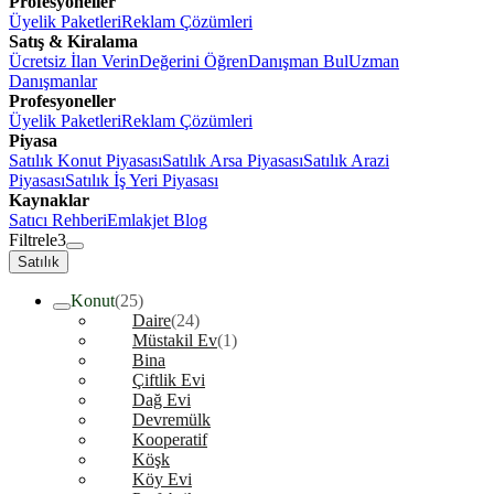
Profesyoneller
Üyelik Paketleri
Reklam Çözümleri
Satış & Kiralama
Ücretsiz İlan Verin
Değerini Öğren
Danışman Bul
Uzman
Danışmanlar
Profesyoneller
Üyelik Paketleri
Reklam Çözümleri
Piyasa
Satılık Konut Piyasası
Satılık Arsa Piyasası
Satılık Arazi
Piyasası
Satılık İş Yeri Piyasası
Kaynaklar
Satıcı Rehberi
Emlakjet Blog
Filtrele
3
Satılık
Konut
(25)
Daire
(24)
Müstakil Ev
(1)
Bina
Çiftlik Evi
Dağ Evi
Devremülk
Kooperatif
Köşk
Köy Evi