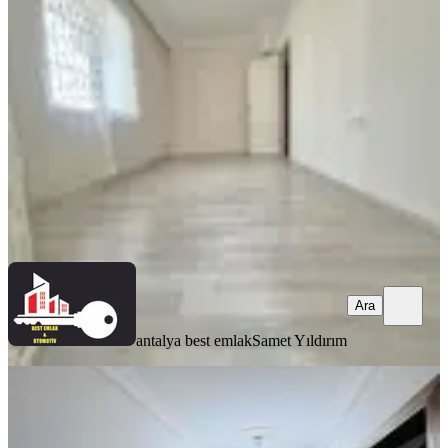
Kepez, Baraj Mahallesi
2+1
·
75 m²
·
Yüksek giriş
·
09.04.2026
2.790.000 ₺
antalya best emlak
Samet Yıldırım
Ara
Ara
antalya best emlak
Samet Yıldırım
Satılık 3+1 Asansörlü Geniş Ara Kat
Daire