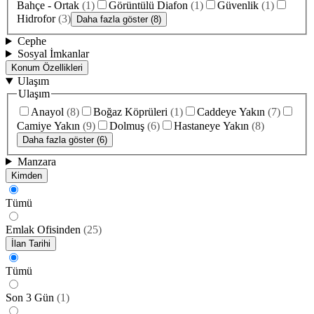
Bahçe - Ortak
(
1
)
Görüntülü Diafon
(
1
)
Güvenlik
(
1
)
Hidrofor
(
3
)
Daha fazla göster (8)
Cephe
Sosyal İmkanlar
Konum Özellikleri
Ulaşım
Ulaşım
Anayol
(
8
)
Boğaz Köprüleri
(
1
)
Caddeye Yakın
(
7
)
Camiye Yakın
(
9
)
Dolmuş
(
6
)
Hastaneye Yakın
(
8
)
Daha fazla göster (6)
Manzara
Kimden
Tümü
Emlak Ofisinden
(
25
)
İlan Tarihi
Tümü
Son 3 Gün
(
1
)