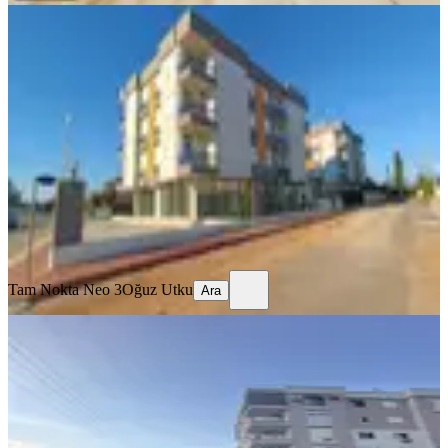
SIFIR BİNA
Baraj Mh. İlkevim Krediye Uygun
Site İçi Katta Satılık 3+1 Daire
Kepez, Baraj Mahallesi
3+1
·
130 m²
·
1. Kat
·
04.08.2026
4.900.000 ₺
Tam Nokta Neo 3
Oğuz Utku
Ara
Tam Nokta Neo 3
Oğuz Utku
Ara
BALKONLU
Kepez Devlet Hastanesi'ne Yakın 3 + 1
Site İçinde Ara Kat
Kepez, Baraj Mahallesi
3+1
·
145 m²
·
1. Kat
·
04.08.2026