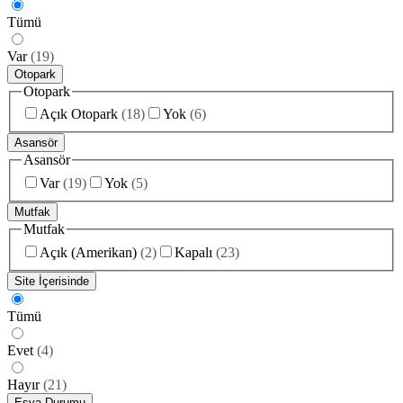
Tümü
Var
(
19
)
Otopark
Otopark
Açık Otopark
(
18
)
Yok
(
6
)
Asansör
Asansör
Var
(
19
)
Yok
(
5
)
Mutfak
Mutfak
Açık (Amerikan)
(
2
)
Kapalı
(
23
)
Site İçerisinde
Tümü
Evet
(
4
)
Hayır
(
21
)
Eşya Durumu