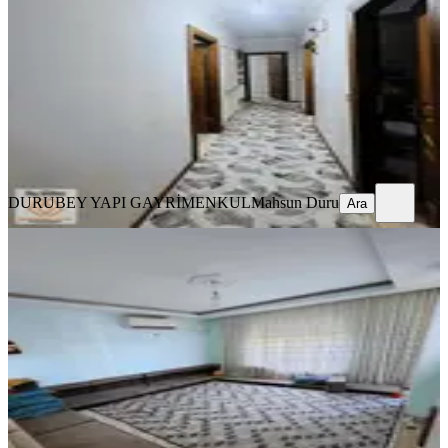
Kepez, Baraj Mahallesi
3+1
·
135 m²
·
2. Kat
·
28.03.2026
4.149.000 ₺
Geri Dönüş:
15 yıl
DURUBEY YAPI GAYRİMENKUL
Mahsun Duru
Ara
DURUBEY YAPI GAYRİMENKUL
Mahsun Duru
Ara
Baraj Mah .ara Katta 2+1 Herseyi
Ayri Daire
Kepez, Baraj Mahallesi
2+1
·
100 m²
·
2. Kat
·
01.03.2026
3.550.000 ₺
Geri Dönüş:
15 yıl
07 ikra Gayrimenkul
Esra Tekın