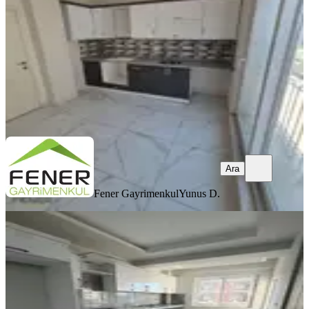
2+1
·
110 m²
·
2. Kat
·
17.07.2026
4.000.000 ₺
Fener Gayrimenkul
Yunus D.
Ara
Ara
Fener Gayrimenkul
Yunus D.
SIFIR BİNA
Kepez Hastaneye 5 Dk Bölgenin En
Geniş 2+1 Dairesi
Kepez, Baraj Mahallesi
2+1
·
110 m²
·
4. Kat
·
17.07.2026