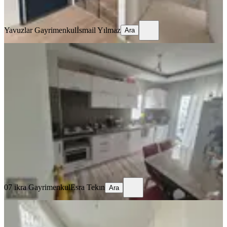
Ara
Yavuzlar Gayrimenkul
İsmail Yılmaz
Ara
KOMBİLİ
Baraj Mahallesi 2+1 Çokk Geniş Ara
Katta Asansörlü Firsat Daire
Kepez, Baraj Mahallesi
2+1
·
100 m²
·
3. Kat
·
18.04.2026
3.700.000 ₺
07 ikra Gayrimenkul
Esra Tekın
Ara
07 ikra Gayrimenkul
Esra Tekın
Ara
BALKONLU
Kepez Baraj Mahallesinde 2+1
Yüksek Giriş Daire