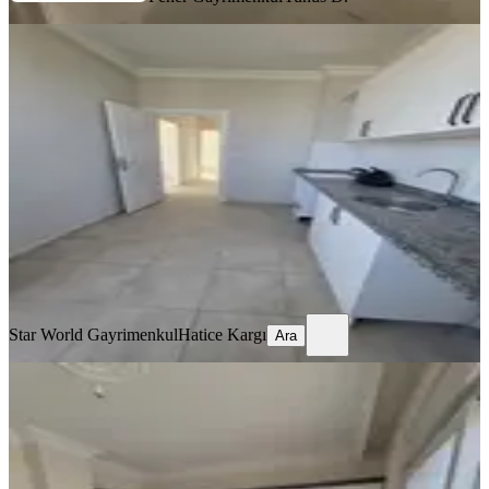
BALKONLU
Kepez Baraj Mahallesinde Önü Asla
Kapanmaz, Fırsat 4. Kat Da
Kepez, Baraj Mahallesi
2+1
·
110 m²
·
4. Kat
·
24.07.2026
3.500.000 ₺
Star World Gayrimenkul
Hatice Kargı
Ara
Star World Gayrimenkul
Hatice Kargı
Ara
SİTE İÇİ
Site İçerisinde Güney-doğu-kuzey
Cepheli Asansörlü 2+1
Kepez, Baraj Mahallesi