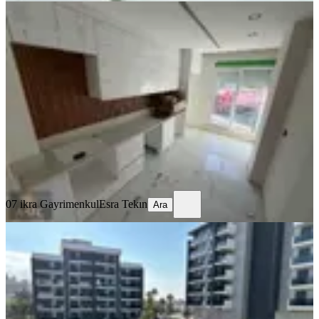
SIFIR BİNA
Kepez Hastaneye Yakin Ayri Mutfakli
70 M2 1+1 Daire
Kepez, Baraj Mahallesi
1+1
·
75 m²
·
Yüksek giriş
·
26.06.2026
2.800.000 ₺
07 ikra Gayrimenkul
Esra Tekın
Ara
07 ikra Gayrimenkul
Esra Tekın
Ara
BALKONLU
Kepezde Yeni Premium Sitede Satılık
2+1 Daire Havuz Manzaralı
Kepez, Baraj Mahallesi
2+1
·
75 m²
·
2. Kat
·
20.06.2026