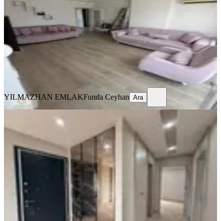
Kepez, Baraj Mahallesi
2+1
·
110 m²
·
3. Kat
·
10.06.2026
4.250.000 ₺
Geri Dönüş:
14 yıl
YILMAZHAN EMLAK
Funda Ceyhan
Ara
YILMAZHAN EMLAK
Funda Ceyhan
Ara
SIFIR BİNA
Mahallenin En Şık Dairesi Ara Kat
Ultra Lüks 2+1 90 M2
Kepez, Baraj Mahallesi
2+1
·
100 m²
·
4. Kat
·
30.04.2026
4.775.000 ₺
Yavuzlar Gayrimenkul
İsmail Yılmaz