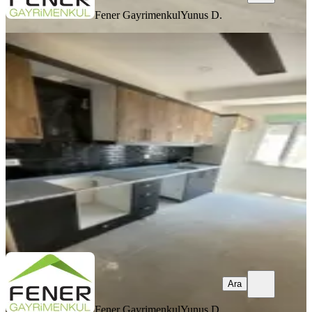
Fener Gayrimenkul
Yunus D.
SIFIR BİNA
Satılık Sıfır Köşe Daire – Site
İçerisinde
Kepez, Baraj Mahallesi
2+1
·
100 m²
·
3. Kat
·
28.07.2026
4.100.000 ₺
Fener Gayrimenkul
Yunus D.
Ara
Ara
Fener Gayrimenkul
Yunus D.