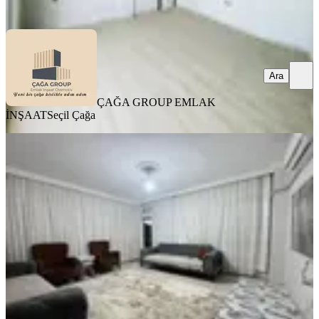
Ara
Ara
ÇAĞA GROUP EMLAK
İNŞAAT
Seçil Çağa
MANZARALI
Satılık 3+1 Asansörlü Geniş Ara Kat
Daire
Kepez, Baraj Mahallesi
3+1
·
135 m²
·
2. Kat
·
15.06.2026
4.250.000 ₺
Geri Dönüş:
12 yıl
DURUBEY YAPI GAYRİMENKUL
Mahsun Duru
Ara