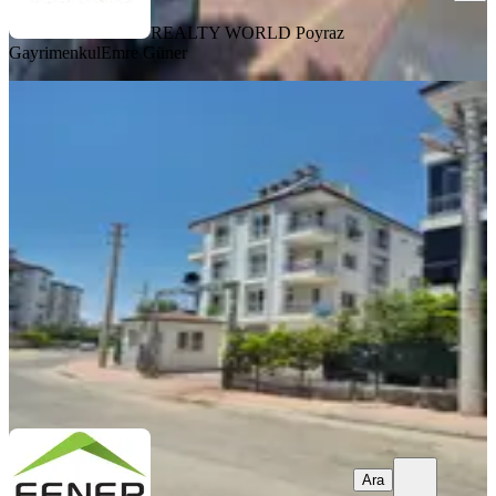
REALTY WORLD Poyraz
Gayrimenkul
​Emre Güner
SIFIR BİNA
Antalya Kepez Baraj Mahallesi Satılık
2+1 Sıfır Daire
Kepez, Baraj Mahallesi
2+1
·
100 m²
·
2. Kat
·
30.07.2026
3.850.000 ₺
Fener Gayrimenkul
Yunus D.
Ara
Ara