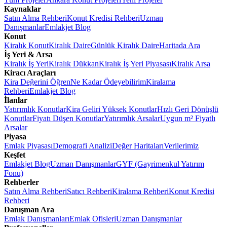
Kaynaklar
Satın Alma Rehberi
Konut Kredisi Rehberi
Uzman
Danışmanlar
Emlakjet Blog
Konut
Kiralık Konut
Kiralık Daire
Günlük Kiralık Daire
Haritada Ara
İş Yeri & Arsa
Kiralık İş Yeri
Kiralık Dükkan
Kiralık İş Yeri Piyasası
Kiralık Arsa
Kiracı Araçları
Kira Değerini Öğren
Ne Kadar Ödeyebilirim
Kiralama
Rehberi
Emlakjet Blog
İlanlar
Yatırımlık Konutlar
Kira Geliri Yüksek Konutlar
Hızlı Geri Dönüşlü
Konutlar
Fiyatı Düşen Konutlar
Yatırımlık Arsalar
Uygun m² Fiyatlı
Arsalar
Piyasa
Emlak Piyasası
Demografi Analizi
Değer Haritaları
Verilerimiz
Keşfet
Emlakjet Blog
Uzman Danışmanlar
GYF (Gayrimenkul Yatırım
Fonu)
Rehberler
Satın Alma Rehberi
Satıcı Rehberi
Kiralama Rehberi
Konut Kredisi
Rehberi
Danışman Ara
Emlak Danışmanları
Emlak Ofisleri
Uzman Danışmanlar