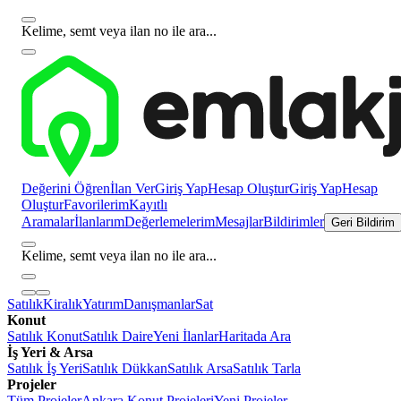
Kelime, semt veya ilan no ile ara...
Değerini Öğren
İlan Ver
Giriş Yap
Hesap Oluştur
Giriş Yap
Hesap
Oluştur
Favorilerim
Kayıtlı
Aramalar
İlanlarım
Değerlemelerim
Mesajlar
Bildirimler
Geri Bildirim
Kelime, semt veya ilan no ile ara...
Satılık
Kiralık
Yatırım
Danışmanlar
Sat
Konut
Satılık Konut
Satılık Daire
Yeni İlanlar
Haritada Ara
İş Yeri & Arsa
Satılık İş Yeri
Satılık Dükkan
Satılık Arsa
Satılık Tarla
Projeler
Tüm Projeler
Ankara Konut Projeleri
Yeni Projeler