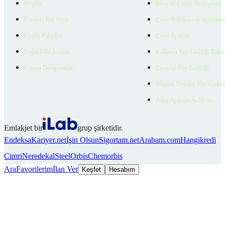
Projeler
Bireysel Üyelik Sözleşmesi
Ücretsiz İlan Verin
Çerez Politikası ve Aydınlat
Üyelik Paketleri
Çerez Ayarları
EmlakZeka Asistan
Kullanıcı Veri Gizliliği Bildi
Uzman Danışmanlar
Ziyaretçi Veri Gizliliği
Müşteri Yetkilisi Veri Gizlili
Aday Aydınlatma Metni
Emlakjet bir
grup şirketidir.
Endeksa
Kariyer.net
İşin Olsun
Sigortam.net
Arabam.com
Hangikredi
Cimri
Neredekal
SteelOrbis
Chemorbis
Ara
Favorilerim
İlan Ver
Keşfet
Hesabım