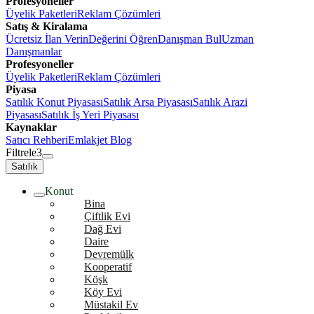
Profesyoneller
Üyelik Paketleri
Reklam Çözümleri
Satış & Kiralama
Ücretsiz İlan Verin
Değerini Öğren
Danışman Bul
Uzman
Danışmanlar
Profesyoneller
Üyelik Paketleri
Reklam Çözümleri
Piyasa
Satılık Konut Piyasası
Satılık Arsa Piyasası
Satılık Arazi
Piyasası
Satılık İş Yeri Piyasası
Kaynaklar
Satıcı Rehberi
Emlakjet Blog
Filtrele
3
Satılık
Konut
Bina
Çiftlik Evi
Dağ Evi
Daire
Devremülk
Kooperatif
Köşk
Köy Evi
Müstakil Ev