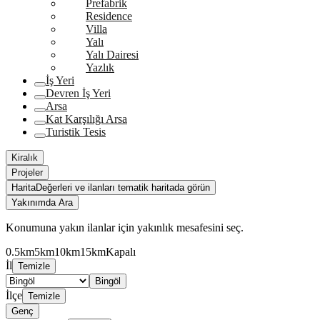
Prefabrik
Residence
Villa
Yalı
Yalı Dairesi
Yazlık
İş Yeri
Devren İş Yeri
Arsa
Kat Karşılığı Arsa
Turistik Tesis
Kiralık
Projeler
Harita
Değerleri ve ilanları tematik haritada görün
Yakınımda Ara
Konumuna yakın ilanlar için yakınlık mesafesini seç.
0.5km
5km
10km
15km
Kapalı
İl
Temizle
Bingöl
İlçe
Temizle
Genç