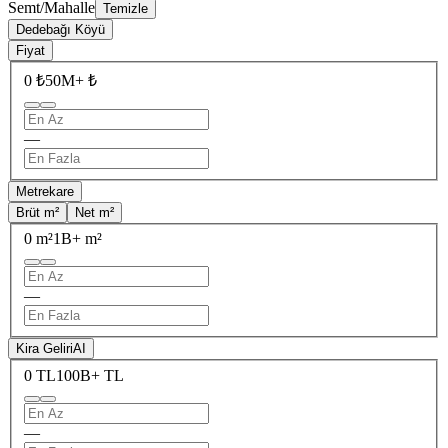
Semt/Mahalle
Temizle
Dedebağı Köyü
Fiyat
0 ₺
50M+ ₺
—
Metrekare
Brüt m²
Net m²
0 m²
1B+ m²
—
Kira Geliri
AI
0 TL
100B+ TL
—