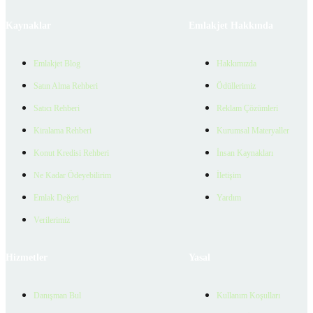
Kaynaklar
Emlakjet Hakkında
Emlakjet Blog
Hakkımızda
Satın Alma Rehberi
Ödüllerimiz
Satıcı Rehberi
Reklam Çözümleri
Kiralama Rehberi
Kurumsal Materyaller
Konut Kredisi Rehberi
İnsan Kaynakları
Ne Kadar Ödeyebilirim
İletişim
Emlak Değeri
Yardım
Verilerimiz
Hizmetler
Yasal
Danışman Bul
Kullanım Koşulları