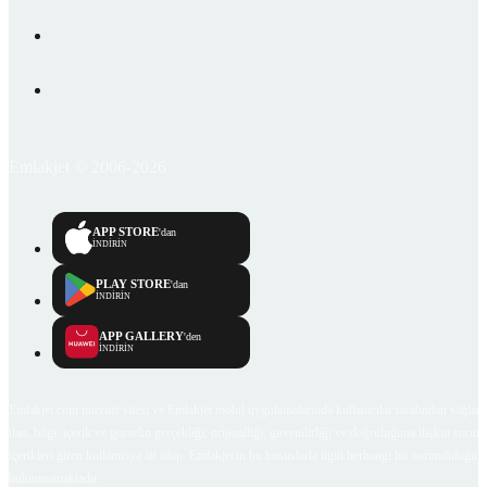
Emlakjet © 2006-2026
APP STORE
'dan
İNDİRİN
PLAY STORE
'dan
İNDİRİN
APP GALLERY
'den
İNDİRİN
Emlakjet.com internet sitesi ve Emlakjet mobil uygulamalarında kullanıcılar tarafından sağlana
ilan, bilgi, içerik ve görselin gerçekliği, orijinalliği, güvenilirliği ve doğruluğuna ilişkin soru
içerikleri giren kullanıcıya ait olup, Emlakjet'in bu hususlarla ilgili herhangi bir sorumluluğu
bulunmamaktadır.