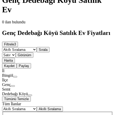
Ev
0
ilan bulundu
Genç Dedebağı Köyü Satılık Ev Fiyatları
Filtrele
3
Sırala
Görünüm
Harita
Kaydet
Paylaş
İl
Bingöl
İlçe
Genç
Semt
Dedebağı Köyü
Tümünü Temizle
Tüm İlanlar
Akıllı Sıralama