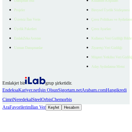
Danışman Bul
Kullanım Koşulları
Projeler
Bireysel Üyelik Sözleşmesi
Ücretsiz İlan Verin
Çerez Politikası ve Aydınlat
Üyelik Paketleri
Çerez Ayarları
EmlakZeka Asistan
Kullanıcı Veri Gizliliği Bildi
Uzman Danışmanlar
Ziyaretçi Veri Gizliliği
Müşteri Yetkilisi Veri Gizlili
Aday Aydınlatma Metni
Emlakjet bir
grup şirketidir.
Endeksa
Kariyer.net
İşin Olsun
Sigortam.net
Arabam.com
Hangikredi
Cimri
Neredekal
SteelOrbis
Chemorbis
Ara
Favorilerim
İlan Ver
Keşfet
Hesabım