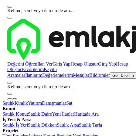
Kelime, semt veya ilan no ile ara...
Değerini Öğren
İlan Ver
Giriş Yap
Hesap Oluştur
Giriş Yap
Hesap
Oluştur
Favorilerim
Kayıtlı
Aramalar
İlanlarım
Değerlemelerim
Mesajlar
Bildirimler
Geri Bildirim
Kelime, semt veya ilan no ile ara...
Satılık
Kiralık
Yatırım
Danışmanlar
Sat
Konut
Satılık Konut
Satılık Daire
Yeni İlanlar
Haritada Ara
İş Yeri & Arsa
Satılık İş Yeri
Satılık Dükkan
Satılık Arsa
Satılık Tarla
Projeler
Tüm Projeler
Ankara Konut Projeleri
Yeni Projeler