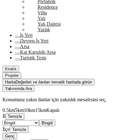
Prefabrik
Residence
Villa
Yalı
Yalı Dairesi
Yazlık
İş Yeri
Devren İş Yeri
Arsa
Kat Karşılığı Arsa
Turistik Tesis
Kiralık
Projeler
Harita
Değerleri ve ilanları tematik haritada görün
Yakınımda Ara
Konumuna yakın ilanlar için yakınlık mesafesini seç.
0.5km
5km
10km
15km
Kapalı
İl
Temizle
Bingöl
İlçe
Temizle
Genç