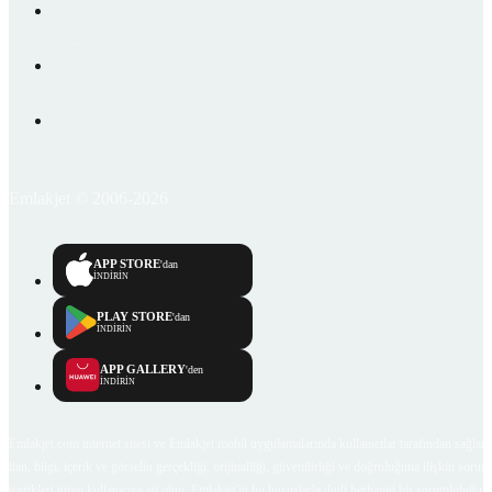
Emlakjet © 2006-2026
APP STORE
'dan
İNDİRİN
PLAY STORE
'dan
İNDİRİN
APP GALLERY
'den
İNDİRİN
Emlakjet.com internet sitesi ve Emlakjet mobil uygulamalarında kullanıcılar tarafından sağlana
ilan, bilgi, içerik ve görselin gerçekliği, orijinalliği, güvenilirliği ve doğruluğuna ilişkin soru
içerikleri giren kullanıcıya ait olup, Emlakjet'in bu hususlarla ilgili herhangi bir sorumluluğu