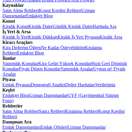
Kaynaklar
Satın Alma Rehberi
Konut Kredisi Rehberi
Uzman
Danışmanlar
Emlakjet Blog
Konut
Kiralık Konut
Kiralık Daire
Günlük Kiralık Daire
Haritada Ara
İş Yeri & Arsa
Kiralık İş Yeri
Kiralık Dükkan
Kiralık İş Yeri Piyasası
Kiralık Arsa
Kiracı Araçları
Kira Değerini Öğren
Ne Kadar Ödeyebilirim
Kiralama
Rehberi
Emlakjet Blog
İlanlar
Yatırımlık Konutlar
Kira Geliri Yüksek Konutlar
Hızlı Geri Dönüşlü
Konutlar
Fiyatı Düşen Konutlar
Yatırımlık Arsalar
Uygun m² Fiyatlı
Arsalar
Piyasa
Emlak Piyasası
Demografi Analizi
Değer Haritaları
Verilerimiz
Keşfet
Emlakjet Blog
Uzman Danışmanlar
GYF (Gayrimenkul Yatırım
Fonu)
Rehberler
Satın Alma Rehberi
Satıcı Rehberi
Kiralama Rehberi
Konut Kredisi
Rehberi
Danışman Ara
Emlak Danışmanları
Emlak Ofisleri
Uzman Danışmanlar