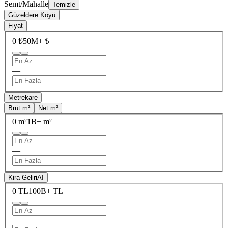
Semt/Mahalle
Temizle
Güzeldere Köyü
Fiyat
0 ₺
50M+ ₺
—
Metrekare
Brüt m²
Net m²
0 m²
1B+ m²
—
Kira Geliri
AI
0 TL
100B+ TL
—