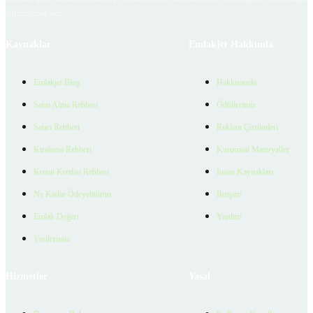
bulunmamaktadır.
Kaynaklar
Emlakjet Hakkında
Emlakjet Blog
Hakkımızda
Satın Alma Rehberi
Ödüllerimiz
Satıcı Rehberi
Reklam Çözümleri
Kiralama Rehberi
Kurumsal Materyaller
Konut Kredisi Rehberi
İnsan Kaynakları
Ne Kadar Ödeyebilirim
İletişim
Emlak Değeri
Yardım
Verilerimiz
Hizmetler
Yasal