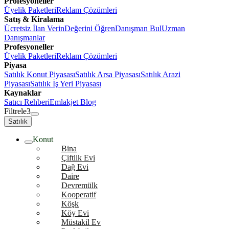
Profesyoneller
Üyelik Paketleri
Reklam Çözümleri
Satış & Kiralama
Ücretsiz İlan Verin
Değerini Öğren
Danışman Bul
Uzman
Danışmanlar
Profesyoneller
Üyelik Paketleri
Reklam Çözümleri
Piyasa
Satılık Konut Piyasası
Satılık Arsa Piyasası
Satılık Arazi
Piyasası
Satılık İş Yeri Piyasası
Kaynaklar
Satıcı Rehberi
Emlakjet Blog
Filtrele
3
Satılık
Konut
Bina
Çiftlik Evi
Dağ Evi
Daire
Devremülk
Kooperatif
Köşk
Köy Evi
Müstakil Ev