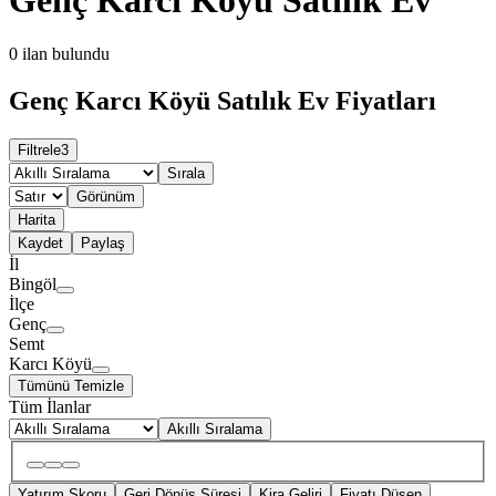
0
ilan bulundu
Genç Karcı Köyü Satılık Ev Fiyatları
Filtrele
3
Sırala
Görünüm
Harita
Kaydet
Paylaş
İl
Bingöl
İlçe
Genç
Semt
Karcı Köyü
Tümünü Temizle
Tüm İlanlar
Akıllı Sıralama
Yatırım Skoru
Geri Dönüş Süresi
Kira Geliri
Fiyatı Düşen