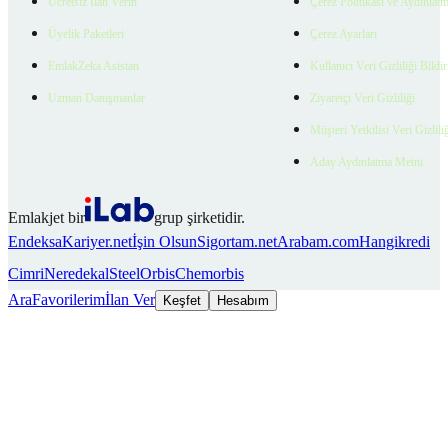
Ücretsiz İlan Verin
Çerez Politikası ve Aydınlat
Üyelik Paketleri
Çerez Ayarları
EmlakZeka Asistan
Kullanıcı Veri Gizliliği Bildi
Uzman Danışmanlar
Ziyaretçi Veri Gizliliği
Müşteri Yetkilisi Veri Gizlili
Aday Aydınlatma Metni
Emlakjet bir
grup şirketidir.
Endeksa
Kariyer.net
İşin Olsun
Sigortam.net
Arabam.com
Hangikredi
Cimri
Neredekal
SteelOrbis
Chemorbis
Ara
Favorilerim
İlan Ver
Keşfet
Hesabım