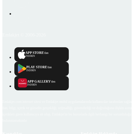
Emlakjet © 2006-2026
APP STORE
'dan
İNDİRİN
PLAY STORE
'dan
İNDİRİN
APP GALLERY
'den
İNDİRİN
Emlakjet.com internet sitesi ve Emlakjet mobil uygulamalarında kullanıcılar tarafından sağlana
ilan, bilgi, içerik ve görselin gerçekliği, orijinalliği, güvenilirliği ve doğruluğuna ilişkin soru
içerikleri giren kullanıcıya ait olup, Emlakjet'in bu hususlarla ilgili herhangi bir sorumluluğu
bulunmamaktadır.
Kaynaklar
Emlakjet Hakkında