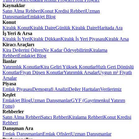
Kaynaklar
Satın Alma Rehberi
Konut Kredisi Rehberi
Uzman
Danışmanlar
Emlakjet Blog
Konut
Kiralık Konut
Kiralık Daire
Günlük Kiralık Daire
Haritada Ara
İş Yeri & Arsa
Kiralık İş Yeri
Kiralık Dükkan
Kiralık İş Yeri Piyasası
Kiralık Arsa
Kiracı Araçları
Kira Değerini Öğren
Ne Kadar Ödeyebilirim
Kiralama
Rehberi
Emlakjet Blog
İlanlar
Yatırımlık Konutlar
Kira Geliri Yüksek Konutlar
Hızlı Geri Dönüşlü
Konutlar
Fiyatı Düşen Konutlar
Yatırımlık Arsalar
Uygun m² Fiyatlı
Arsalar
Piyasa
Emlak Piyasası
Demografi Analizi
Değer Haritaları
Verilerimiz
Keşfet
Emlakjet Blog
Uzman Danışmanlar
GYF (Gayrimenkul Yatırım
Fonu)
Rehberler
Satın Alma Rehberi
Satıcı Rehberi
Kiralama Rehberi
Konut Kredisi
Rehberi
Danışman Ara
Emlak Danışmanları
Emlak Ofisleri
Uzman Danışmanlar