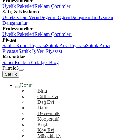
Profesyoneller
Üyelik Paketleri
Reklam Çözümleri
Satış & Kiralama
Ücretsiz İlan Verin
Değerini Öğren
Danışman Bul
Uzman
Danışmanlar
Profesyoneller
Üyelik Paketleri
Reklam Çözümleri
Piyasa
Satılık Konut Piyasası
Satılık Arsa Piyasası
Satılık Arazi
Piyasası
Satılık İş Yeri Piyasası
Kaynaklar
Satıcı Rehberi
Emlakjet Blog
Filtrele
3
Satılık
Konut
Bina
Çiftlik Evi
Dağ Evi
Daire
Devremülk
Kooperatif
Köşk
Köy Evi
Müstakil Ev