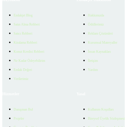
Emlakjet Blog
Hakkımızda
Satın Alma Rehberi
Ödüllerimiz
Satıcı Rehberi
Reklam Çözümleri
Kiralama Rehberi
Kurumsal Materyaller
Konut Kredisi Rehberi
İnsan Kaynakları
Ne Kadar Ödeyebilirim
İletişim
Emlak Değeri
Yardım
Verilerimiz
Hizmetler
Yasal
Danışman Bul
Kullanım Koşulları
Projeler
Bireysel Üyelik Sözleşmesi