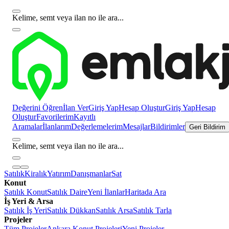
Kelime, semt veya ilan no ile ara...
Değerini Öğren
İlan Ver
Giriş Yap
Hesap Oluştur
Giriş Yap
Hesap
Oluştur
Favorilerim
Kayıtlı
Aramalar
İlanlarım
Değerlemelerim
Mesajlar
Bildirimler
Geri Bildirim
Kelime, semt veya ilan no ile ara...
Satılık
Kiralık
Yatırım
Danışmanlar
Sat
Konut
Satılık Konut
Satılık Daire
Yeni İlanlar
Haritada Ara
İş Yeri & Arsa
Satılık İş Yeri
Satılık Dükkan
Satılık Arsa
Satılık Tarla
Projeler
Tüm Projeler
Ankara Konut Projeleri
Yeni Projeler