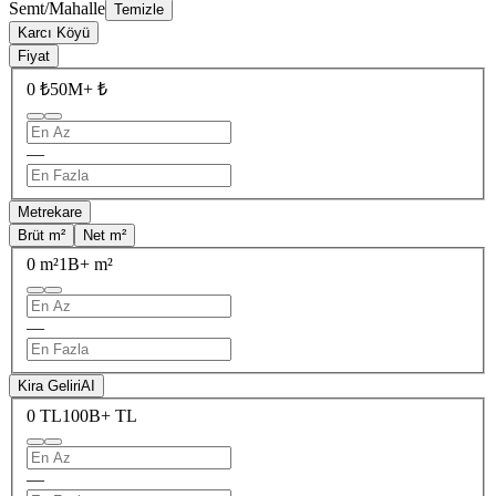
Semt/Mahalle
Temizle
Karcı Köyü
Fiyat
0 ₺
50M+ ₺
—
Metrekare
Brüt m²
Net m²
0 m²
1B+ m²
—
Kira Geliri
AI
0 TL
100B+ TL
—