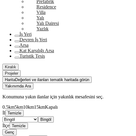
Prefabrik
Residence
Villa
Yalı
Yalı Dairesi
Yazlık
İş Yeri
Devren İş Yeri
Arsa
Kat Karşılığı Arsa
Turistik Tesis
Kiralık
Projeler
Harita
Değerleri ve ilanları tematik haritada görün
Yakınımda Ara
Konumuna yakın ilanlar için yakınlık mesafesini seç.
0.5km
5km
10km
15km
Kapalı
İl
Temizle
Bingöl
İlçe
Temizle
Genç