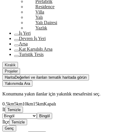
Prefabrik
Residence
Villa
Yalı
Yalı Dairesi
Yazlık
İş Yeri
Devren İş Yeri
Arsa
Kat Karşılığı Arsa
Turistik Tesis
Kiralık
Projeler
Harita
Değerleri ve ilanları tematik haritada görün
Yakınımda Ara
Konumuna yakın ilanlar için yakınlık mesafesini seç.
0.5km
5km
10km
15km
Kapalı
İl
Temizle
Bingöl
İlçe
Temizle
Genç