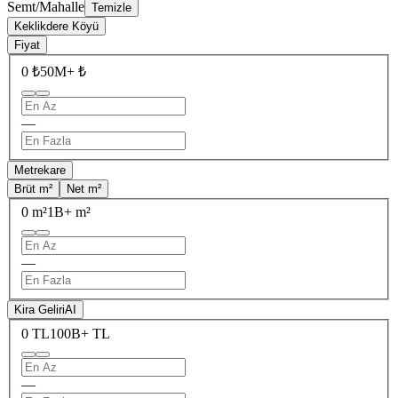
Semt/Mahalle
Temizle
Keklikdere Köyü
Fiyat
0 ₺
50M+ ₺
—
Metrekare
Brüt m²
Net m²
0 m²
1B+ m²
—
Kira Geliri
AI
0 TL
100B+ TL
—