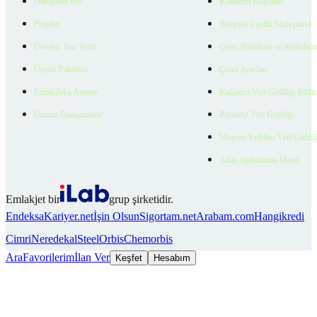
Danışman Bul
Kullanım Koşulları
Projeler
Bireysel Üyelik Sözleşmesi
Ücretsiz İlan Verin
Çerez Politikası ve Aydınlat
Üyelik Paketleri
Çerez Ayarları
EmlakZeka Asistan
Kullanıcı Veri Gizliliği Bildi
Uzman Danışmanlar
Ziyaretçi Veri Gizliliği
Müşteri Yetkilisi Veri Gizlili
Aday Aydınlatma Metni
Emlakjet bir
grup şirketidir.
Endeksa
Kariyer.net
İşin Olsun
Sigortam.net
Arabam.com
Hangikredi
Cimri
Neredekal
SteelOrbis
Chemorbis
Ara
Favorilerim
İlan Ver
Keşfet
Hesabım