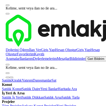
Kelime, semt veya ilan no ile ara...
Değerini Öğren
İlan Ver
Giriş Yap
Hesap Oluştur
Giriş Yap
Hesap
Oluştur
Favorilerim
Kayıtlı
Aramalar
İlanlarım
Değerlemelerim
Mesajlar
Bildirimler
Geri Bildirim
Kelime, semt veya ilan no ile ara...
Satılık
Kiralık
Yatırım
Danışmanlar
Sat
Konut
Satılık Konut
Satılık Daire
Yeni İlanlar
Haritada Ara
İş Yeri & Arsa
Satılık İş Yeri
Satılık Dükkan
Satılık Arsa
Satılık Tarla
Projeler
Tüm Projeler
Ankara Konut Projeleri
Yeni Projeler