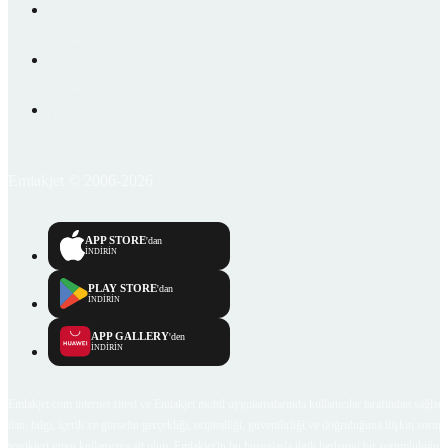
Emlakjet © 2006-2026
APP STORE
'dan
İNDİRİN
PLAY STORE
'dan
İNDİRİN
APP GALLERY
'den
İNDİRİN
Emlakjet.com internet sitesi ve Emlakjet mobil uygulamalarında kullanıcılar tarafından sağlana
ilan, bilgi, içerik ve görselin gerçekliği, orijinalliği, güvenilirliği ve doğruluğuna ilişkin soru
içerikleri giren kullanıcıya ait olup, Emlakjet'in bu hususlarla ilgili herhangi bir sorumluluğu