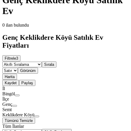
Ev
0
ilan bulundu
Genç Keklikdere Köyü Satılık Ev
Fiyatları
Filtrele
3
Sırala
Görünüm
Harita
Kaydet
Paylaş
İl
Bingöl
İlçe
Genç
Semt
Keklikdere Köyü
Tümünü Temizle
Tüm İlanlar