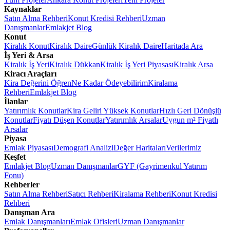
Kaynaklar
Satın Alma Rehberi
Konut Kredisi Rehberi
Uzman
Danışmanlar
Emlakjet Blog
Konut
Kiralık Konut
Kiralık Daire
Günlük Kiralık Daire
Haritada Ara
İş Yeri & Arsa
Kiralık İş Yeri
Kiralık Dükkan
Kiralık İş Yeri Piyasası
Kiralık Arsa
Kiracı Araçları
Kira Değerini Öğren
Ne Kadar Ödeyebilirim
Kiralama
Rehberi
Emlakjet Blog
İlanlar
Yatırımlık Konutlar
Kira Geliri Yüksek Konutlar
Hızlı Geri Dönüşlü
Konutlar
Fiyatı Düşen Konutlar
Yatırımlık Arsalar
Uygun m² Fiyatlı
Arsalar
Piyasa
Emlak Piyasası
Demografi Analizi
Değer Haritaları
Verilerimiz
Keşfet
Emlakjet Blog
Uzman Danışmanlar
GYF (Gayrimenkul Yatırım
Fonu)
Rehberler
Satın Alma Rehberi
Satıcı Rehberi
Kiralama Rehberi
Konut Kredisi
Rehberi
Danışman Ara
Emlak Danışmanları
Emlak Ofisleri
Uzman Danışmanlar