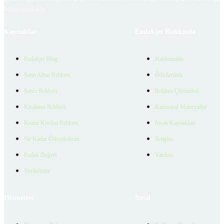
bulunmamaktadır.
Kaynaklar
Emlakjet Hakkında
Emlakjet Blog
Hakkımızda
Satın Alma Rehberi
Ödüllerimiz
Satıcı Rehberi
Reklam Çözümleri
Kiralama Rehberi
Kurumsal Materyaller
Konut Kredisi Rehberi
İnsan Kaynakları
Ne Kadar Ödeyebilirim
İletişim
Emlak Değeri
Yardım
Verilerimiz
Hizmetler
Yasal