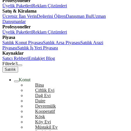
Profesyoneller
Üyelik Paketleri
Reklam Çözümleri
Satış & Kiralama
Ücretsiz İlan Verin
Değerini Öğren
Danışman Bul
Uzman
Danışmanlar
Profesyoneller
Üyelik Paketleri
Reklam Çözümleri
Piyasa
Satılık Konut Piyasası
Satılık Arsa Piyasası
Satılık Arazi
Piyasası
Satılık İş Yeri Piyasası
Kaynaklar
Satıcı Rehberi
Emlakjet Blog
Filtrele
3
Satılık
Konut
Bina
Çiftlik Evi
Dağ Evi
Daire
Devremülk
Kooperatif
Köşk
Köy Evi
Müstakil Ev