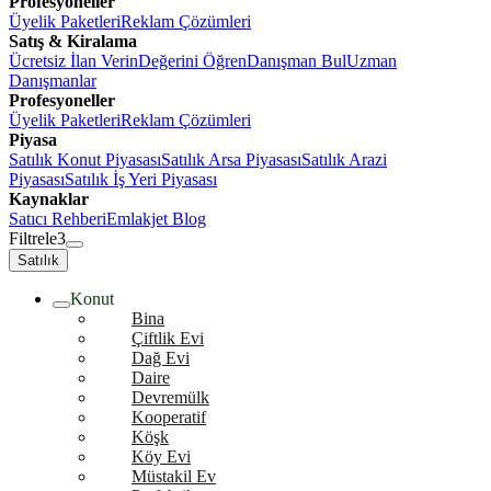
Profesyoneller
Üyelik Paketleri
Reklam Çözümleri
Satış & Kiralama
Ücretsiz İlan Verin
Değerini Öğren
Danışman Bul
Uzman
Danışmanlar
Profesyoneller
Üyelik Paketleri
Reklam Çözümleri
Piyasa
Satılık Konut Piyasası
Satılık Arsa Piyasası
Satılık Arazi
Piyasası
Satılık İş Yeri Piyasası
Kaynaklar
Satıcı Rehberi
Emlakjet Blog
Filtrele
3
Satılık
Konut
Bina
Çiftlik Evi
Dağ Evi
Daire
Devremülk
Kooperatif
Köşk
Köy Evi
Müstakil Ev