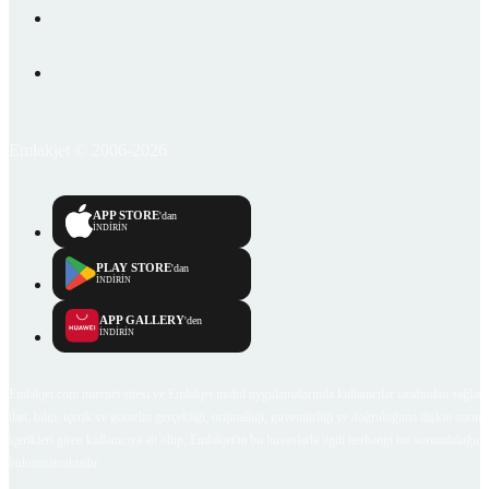
Emlakjet © 2006-2026
APP STORE
'dan
İNDİRİN
PLAY STORE
'dan
İNDİRİN
APP GALLERY
'den
İNDİRİN
Emlakjet.com internet sitesi ve Emlakjet mobil uygulamalarında kullanıcılar tarafından sağlana
ilan, bilgi, içerik ve görselin gerçekliği, orijinalliği, güvenilirliği ve doğruluğuna ilişkin soru
içerikleri giren kullanıcıya ait olup, Emlakjet'in bu hususlarla ilgili herhangi bir sorumluluğu
bulunmamaktadır.