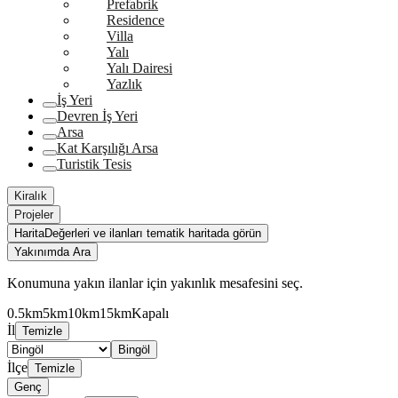
Prefabrik
Residence
Villa
Yalı
Yalı Dairesi
Yazlık
İş Yeri
Devren İş Yeri
Arsa
Kat Karşılığı Arsa
Turistik Tesis
Kiralık
Projeler
Harita
Değerleri ve ilanları tematik haritada görün
Yakınımda Ara
Konumuna yakın ilanlar için yakınlık mesafesini seç.
0.5km
5km
10km
15km
Kapalı
İl
Temizle
Bingöl
İlçe
Temizle
Genç