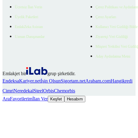
Ücretsiz İlan Verin
Çerez Politikası ve Aydınlat
Üyelik Paketleri
Çerez Ayarları
EmlakZeka Asistan
Kullanıcı Veri Gizliliği Bildi
Uzman Danışmanlar
Ziyaretçi Veri Gizliliği
Müşteri Yetkilisi Veri Gizlili
Aday Aydınlatma Metni
Emlakjet bir
grup şirketidir.
Endeksa
Kariyer.net
İşin Olsun
Sigortam.net
Arabam.com
Hangikredi
Cimri
Neredekal
SteelOrbis
Chemorbis
Ara
Favorilerim
İlan Ver
Keşfet
Hesabım