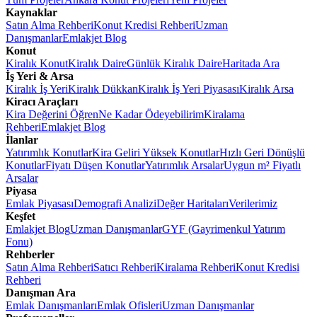
Kaynaklar
Satın Alma Rehberi
Konut Kredisi Rehberi
Uzman
Danışmanlar
Emlakjet Blog
Konut
Kiralık Konut
Kiralık Daire
Günlük Kiralık Daire
Haritada Ara
İş Yeri & Arsa
Kiralık İş Yeri
Kiralık Dükkan
Kiralık İş Yeri Piyasası
Kiralık Arsa
Kiracı Araçları
Kira Değerini Öğren
Ne Kadar Ödeyebilirim
Kiralama
Rehberi
Emlakjet Blog
İlanlar
Yatırımlık Konutlar
Kira Geliri Yüksek Konutlar
Hızlı Geri Dönüşlü
Konutlar
Fiyatı Düşen Konutlar
Yatırımlık Arsalar
Uygun m² Fiyatlı
Arsalar
Piyasa
Emlak Piyasası
Demografi Analizi
Değer Haritaları
Verilerimiz
Keşfet
Emlakjet Blog
Uzman Danışmanlar
GYF (Gayrimenkul Yatırım
Fonu)
Rehberler
Satın Alma Rehberi
Satıcı Rehberi
Kiralama Rehberi
Konut Kredisi
Rehberi
Danışman Ara
Emlak Danışmanları
Emlak Ofisleri
Uzman Danışmanlar