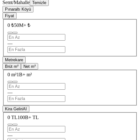
Semt/Mahalle
Temizle
Pınaraltı Köyü
Fiyat
0 ₺
50M+ ₺
—
Metrekare
Brüt m²
Net m²
0 m²
1B+ m²
—
Kira Geliri
AI
0 TL
100B+ TL
—