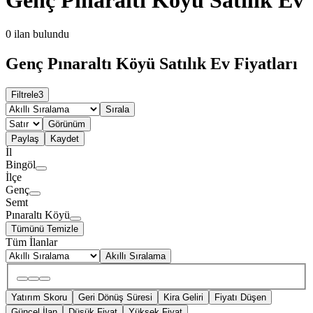
0
ilan bulundu
Genç Pınaraltı Köyü Satılık Ev Fiyatları
Filtrele
3
Sırala
Görünüm
Paylaş
Kaydet
İl
Bingöl
İlçe
Genç
Semt
Pınaraltı Köyü
Tümünü Temizle
Tüm İlanlar
Akıllı Sıralama
Yatırım Skoru
Geri Dönüş Süresi
Kira Geliri
Fiyatı Düşen
Güncel İlan
Düşük Fiyat
Yüksek Fiyat