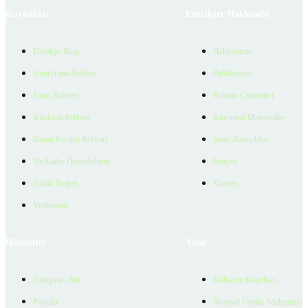
Kaynaklar
Emlakjet Hakkında
Emlakjet Blog
Hakkımızda
Satın Alma Rehberi
Ödüllerimiz
Satıcı Rehberi
Reklam Çözümleri
Kiralama Rehberi
Kurumsal Materyaller
Konut Kredisi Rehberi
İnsan Kaynakları
Ne Kadar Ödeyebilirim
İletişim
Emlak Değeri
Yardım
Verilerimiz
Hizmetler
Yasal
Danışman Bul
Kullanım Koşulları
Projeler
Bireysel Üyelik Sözleşmesi