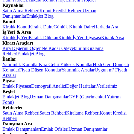
Kaynaklar
Satın Alma Rehberi
Konut Kredisi Rehberi
Uzman
Danışmanlar
Emlakjet Blog
Konut
Kiralık Konut
Kiralık Daire
Günlük Kiralık Daire
Haritada Ara
İş Yeri & Arsa
Kiralık İş Yeri
Kiralık Dükkan
Kiralık İş Yeri Piyasası
Kiralık Arsa
Kiracı Araçları
Kira Değerini Öğren
Ne Kadar Ödeyebilirim
Kiralama
Rehberi
Emlakjet Blog
İlanlar
Yatırımlık Konutlar
Kira Geliri Yüksek Konutlar
Hızlı Geri Dönüşlü
Konutlar
Fiyatı Düşen Konutlar
Yatırımlık Arsalar
Uygun m² Fiyatlı
Arsalar
Piyasa
Emlak Piyasası
Demografi Analizi
Değer Haritaları
Verilerimiz
Keşfet
Emlakjet Blog
Uzman Danışmanlar
GYF (Gayrimenkul Yatırım
Fonu)
Rehberler
Satın Alma Rehberi
Satıcı Rehberi
Kiralama Rehberi
Konut Kredisi
Rehberi
Danışman Ara
Emlak Danışmanları
Emlak Ofisleri
Uzman Danışmanlar