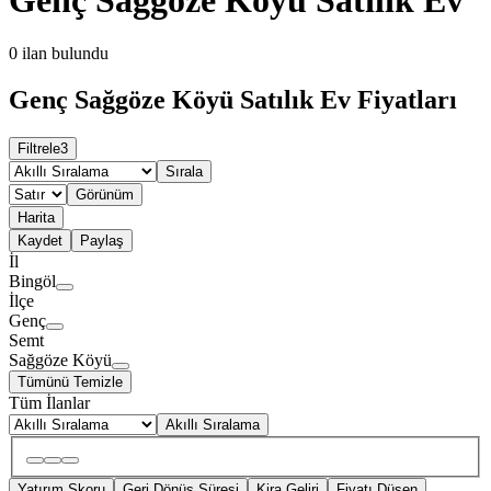
0
ilan bulundu
Genç Sağgöze Köyü Satılık Ev Fiyatları
Filtrele
3
Sırala
Görünüm
Harita
Kaydet
Paylaş
İl
Bingöl
İlçe
Genç
Semt
Sağgöze Köyü
Tümünü Temizle
Tüm İlanlar
Akıllı Sıralama
Yatırım Skoru
Geri Dönüş Süresi
Kira Geliri
Fiyatı Düşen