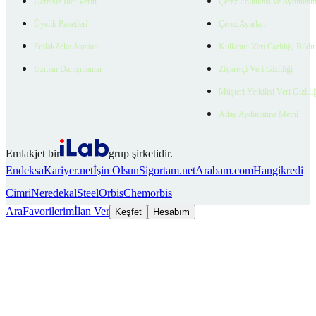
Ücretsiz İlan Verin
Çerez Politikası ve Aydınlat
Üyelik Paketleri
Çerez Ayarları
EmlakZeka Asistan
Kullanıcı Veri Gizliliği Bildi
Uzman Danışmanlar
Ziyaretçi Veri Gizliliği
Müşteri Yetkilisi Veri Gizlili
Aday Aydınlatma Metni
Emlakjet bir
grup şirketidir.
Endeksa
Kariyer.net
İşin Olsun
Sigortam.net
Arabam.com
Hangikredi
Cimri
Neredekal
SteelOrbis
Chemorbis
Ara
Favorilerim
İlan Ver
Keşfet
Hesabım