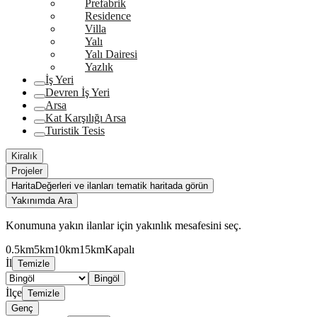
Prefabrik
Residence
Villa
Yalı
Yalı Dairesi
Yazlık
İş Yeri
Devren İş Yeri
Arsa
Kat Karşılığı Arsa
Turistik Tesis
Kiralık
Projeler
Harita
Değerleri ve ilanları tematik haritada görün
Yakınımda Ara
Konumuna yakın ilanlar için yakınlık mesafesini seç.
0.5km
5km
10km
15km
Kapalı
İl
Temizle
Bingöl
İlçe
Temizle
Genç