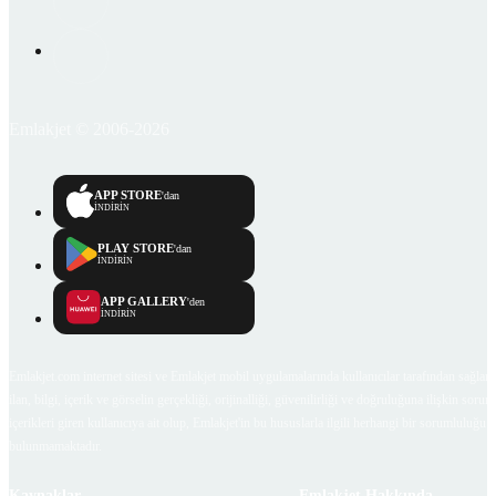
Emlakjet © 2006-2026
APP STORE
'dan
İNDİRİN
PLAY STORE
'dan
İNDİRİN
APP GALLERY
'den
İNDİRİN
Emlakjet.com internet sitesi ve Emlakjet mobil uygulamalarında kullanıcılar tarafından sağlana
ilan, bilgi, içerik ve görselin gerçekliği, orijinalliği, güvenilirliği ve doğruluğuna ilişkin soru
içerikleri giren kullanıcıya ait olup, Emlakjet'in bu hususlarla ilgili herhangi bir sorumluluğu
bulunmamaktadır.
Kaynaklar
Emlakjet Hakkında