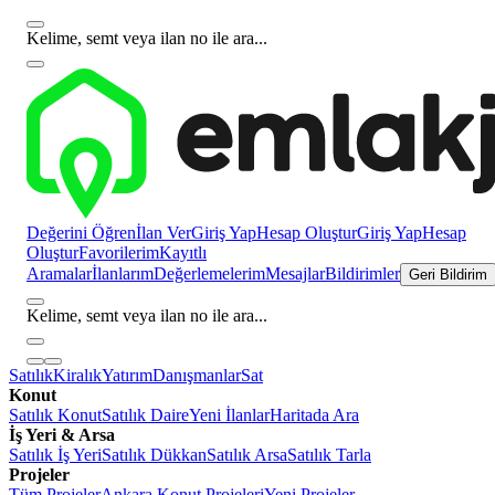
Kelime, semt veya ilan no ile ara...
Değerini Öğren
İlan Ver
Giriş Yap
Hesap Oluştur
Giriş Yap
Hesap
Oluştur
Favorilerim
Kayıtlı
Aramalar
İlanlarım
Değerlemelerim
Mesajlar
Bildirimler
Geri Bildirim
Kelime, semt veya ilan no ile ara...
Satılık
Kiralık
Yatırım
Danışmanlar
Sat
Konut
Satılık Konut
Satılık Daire
Yeni İlanlar
Haritada Ara
İş Yeri & Arsa
Satılık İş Yeri
Satılık Dükkan
Satılık Arsa
Satılık Tarla
Projeler
Tüm Projeler
Ankara Konut Projeleri
Yeni Projeler