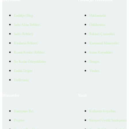
Emlakjet Blog
Hakkımızda
Satın Alma Rehberi
Ödüllerimiz
Satıcı Rehberi
Reklam Çözümleri
Kiralama Rehberi
Kurumsal Materyaller
Konut Kredisi Rehberi
İnsan Kaynakları
Ne Kadar Ödeyebilirim
İletişim
Emlak Değeri
Yardım
Verilerimiz
Hizmetler
Yasal
Danışman Bul
Kullanım Koşulları
Projeler
Bireysel Üyelik Sözleşmesi