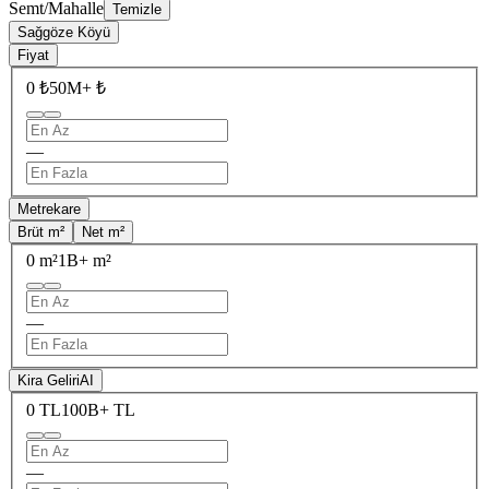
Semt/Mahalle
Temizle
Sağgöze Köyü
Fiyat
0 ₺
50M+ ₺
—
Metrekare
Brüt m²
Net m²
0 m²
1B+ m²
—
Kira Geliri
AI
0 TL
100B+ TL
—