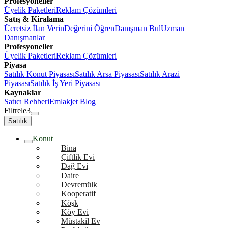
Profesyoneller
Üyelik Paketleri
Reklam Çözümleri
Satış & Kiralama
Ücretsiz İlan Verin
Değerini Öğren
Danışman Bul
Uzman
Danışmanlar
Profesyoneller
Üyelik Paketleri
Reklam Çözümleri
Piyasa
Satılık Konut Piyasası
Satılık Arsa Piyasası
Satılık Arazi
Piyasası
Satılık İş Yeri Piyasası
Kaynaklar
Satıcı Rehberi
Emlakjet Blog
Filtrele
3
Satılık
Konut
Bina
Çiftlik Evi
Dağ Evi
Daire
Devremülk
Kooperatif
Köşk
Köy Evi
Müstakil Ev