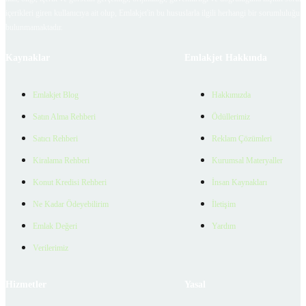
içerikleri giren kullanıcıya ait olup, Emlakjet'in bu hususlarla ilgili herhangi bir sorumluluğu
bulunmamaktadır.
Kaynaklar
Emlakjet Hakkında
Emlakjet Blog
Hakkımızda
Satın Alma Rehberi
Ödüllerimiz
Satıcı Rehberi
Reklam Çözümleri
Kiralama Rehberi
Kurumsal Materyaller
Konut Kredisi Rehberi
İnsan Kaynakları
Ne Kadar Ödeyebilirim
İletişim
Emlak Değeri
Yardım
Verilerimiz
Hizmetler
Yasal