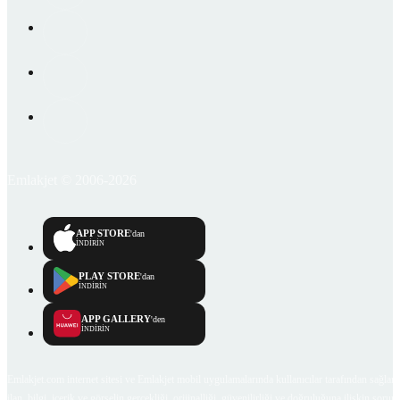
Emlakjet © 2006-2026
APP STORE
'dan
İNDİRİN
PLAY STORE
'dan
İNDİRİN
APP GALLERY
'den
İNDİRİN
Emlakjet.com internet sitesi ve Emlakjet mobil uygulamalarında kullanıcılar tarafından sağlana
ilan, bilgi, içerik ve görselin gerçekliği, orijinalliği, güvenilirliği ve doğruluğuna ilişkin soru