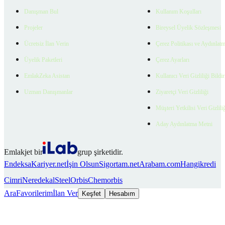
Danışman Bul
Kullanım Koşulları
Projeler
Bireysel Üyelik Sözleşmesi
Ücretsiz İlan Verin
Çerez Politikası ve Aydınlat
Üyelik Paketleri
Çerez Ayarları
EmlakZeka Asistan
Kullanıcı Veri Gizliliği Bildi
Uzman Danışmanlar
Ziyaretçi Veri Gizliliği
Müşteri Yetkilisi Veri Gizlili
Aday Aydınlatma Metni
Emlakjet bir
grup şirketidir.
Endeksa
Kariyer.net
İşin Olsun
Sigortam.net
Arabam.com
Hangikredi
Cimri
Neredekal
SteelOrbis
Chemorbis
Ara
Favorilerim
İlan Ver
Keşfet
Hesabım