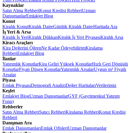
Kaynaklar
Satın Alma Rehberi
Konut Kredisi Rehberi
Uzman
Danışmanlar
Emlakjet Blog
Konut
Kiralık Konut
Kiralık Daire
Günlük Kiralık Daire
Haritada Ara
İş Yeri & Arsa
Kiralık İş Yeri
Kiralık Dükkan
Kiralık İş Yeri Piyasası
Kiralık Arsa
Kiracı Araçları
Kira Değerini Öğren
Ne Kadar Ödeyebilirim
Kiralama
Rehberi
Emlakjet Blog
İlanlar
Yatırımlık Konutlar
Kira Geliri Yüksek Konutlar
Hızlı Geri Dönüşlü
Konutlar
Fiyatı Düşen Konutlar
Yatırımlık Arsalar
Uygun m² Fiyatlı
Arsalar
Piyasa
Emlak Piyasası
Demografi Analizi
Değer Haritaları
Verilerimiz
Keşfet
Emlakjet Blog
Uzman Danışmanlar
GYF (Gayrimenkul Yatırım
Fonu)
Rehberler
Satın Alma Rehberi
Satıcı Rehberi
Kiralama Rehberi
Konut Kredisi
Rehberi
Danışman Ara
Emlak Danışmanları
Emlak Ofisleri
Uzman Danışmanlar