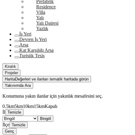
Prefabrik
Residence
Villa
Yalı
Yalı Dairesi
Yazlık
İş Yeri
Devren İş Yeri
Arsa
Kat Karşılığı Arsa
Turistik Tesis
Kiralık
Projeler
Harita
Değerleri ve ilanları tematik haritada görün
Yakınımda Ara
Konumuna yakın ilanlar için yakınlık mesafesini seç.
0.5km
5km
10km
15km
Kapalı
İl
Temizle
Bingöl
İlçe
Temizle
Genç