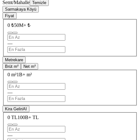
Semt/Mahalle
Temizle
Sarmakaya Köyü
Fiyat
0 ₺
50M+ ₺
—
Metrekare
Brüt m²
Net m²
0 m²
1B+ m²
—
Kira Geliri
AI
0 TL
100B+ TL
—