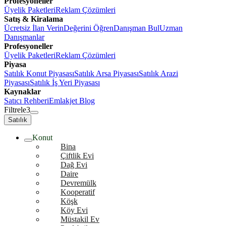
Profesyoneller
Üyelik Paketleri
Reklam Çözümleri
Satış & Kiralama
Ücretsiz İlan Verin
Değerini Öğren
Danışman Bul
Uzman
Danışmanlar
Profesyoneller
Üyelik Paketleri
Reklam Çözümleri
Piyasa
Satılık Konut Piyasası
Satılık Arsa Piyasası
Satılık Arazi
Piyasası
Satılık İş Yeri Piyasası
Kaynaklar
Satıcı Rehberi
Emlakjet Blog
Filtrele
3
Satılık
Konut
Bina
Çiftlik Evi
Dağ Evi
Daire
Devremülk
Kooperatif
Köşk
Köy Evi
Müstakil Ev