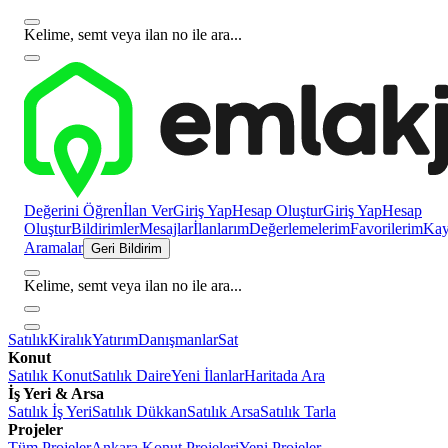
Kelime, semt veya ilan no ile ara...
Değerini Öğren
İlan Ver
Giriş Yap
Hesap Oluştur
Giriş Yap
Hesap
Oluştur
Bildirimler
Mesajlar
İlanlarım
Değerlemelerim
Favorilerim
Kayı
Aramalar
Geri Bildirim
Kelime, semt veya ilan no ile ara...
Satılık
Kiralık
Yatırım
Danışmanlar
Sat
Konut
Satılık Konut
Satılık Daire
Yeni İlanlar
Haritada Ara
İş Yeri & Arsa
Satılık İş Yeri
Satılık Dükkan
Satılık Arsa
Satılık Tarla
Projeler
Tüm Projeler
Ankara Konut Projeleri
Yeni Projeler