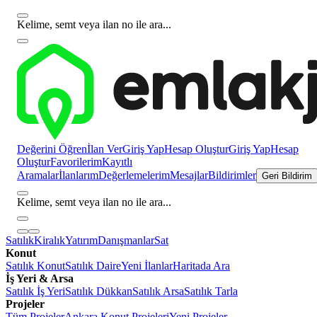
Kelime, semt veya ilan no ile ara...
Değerini Öğren
İlan Ver
Giriş Yap
Hesap Oluştur
Giriş Yap
Hesap
Oluştur
Favorilerim
Kayıtlı
Aramalar
İlanlarım
Değerlemelerim
Mesajlar
Bildirimler
Geri Bildirim
Kelime, semt veya ilan no ile ara...
Satılık
Kiralık
Yatırım
Danışmanlar
Sat
Konut
Satılık Konut
Satılık Daire
Yeni İlanlar
Haritada Ara
İş Yeri & Arsa
Satılık İş Yeri
Satılık Dükkan
Satılık Arsa
Satılık Tarla
Projeler
Tüm Projeler
Ankara Konut Projeleri
Yeni Projeler