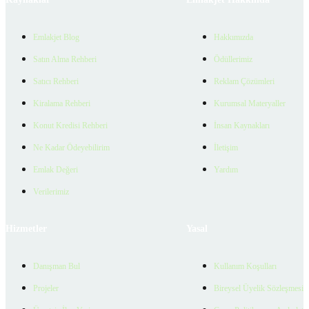
Emlakjet Blog
Hakkımızda
Satın Alma Rehberi
Ödüllerimiz
Satıcı Rehberi
Reklam Çözümleri
Kiralama Rehberi
Kurumsal Materyaller
Konut Kredisi Rehberi
İnsan Kaynakları
Ne Kadar Ödeyebilirim
İletişim
Emlak Değeri
Yardım
Verilerimiz
Hizmetler
Yasal
Danışman Bul
Kullanım Koşulları
Projeler
Bireysel Üyelik Sözleşmesi