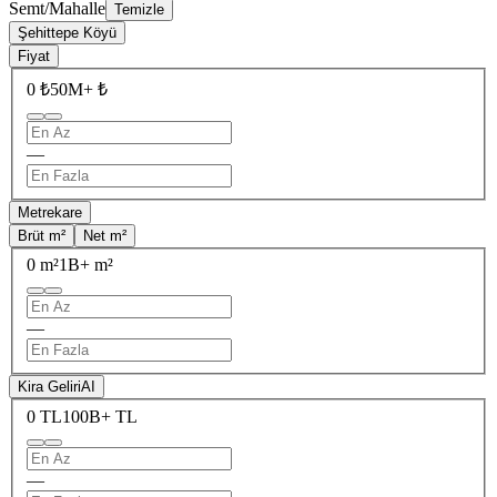
Semt/Mahalle
Temizle
Şehittepe Köyü
Fiyat
0 ₺
50M+ ₺
—
Metrekare
Brüt m²
Net m²
0 m²
1B+ m²
—
Kira Geliri
AI
0 TL
100B+ TL
—