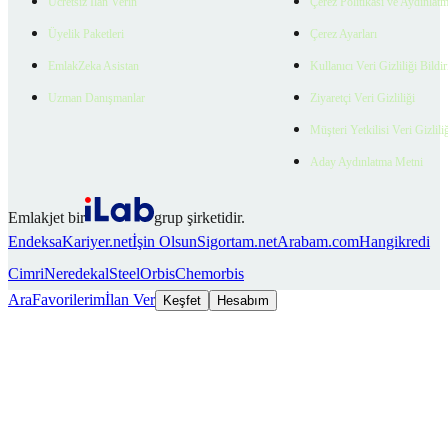
Ücretsiz İlan Verin
Çerez Politikası ve Aydınlat
Üyelik Paketleri
Çerez Ayarları
EmlakZeka Asistan
Kullanıcı Veri Gizliliği Bildi
Uzman Danışmanlar
Ziyaretçi Veri Gizliliği
Müşteri Yetkilisi Veri Gizlili
Aday Aydınlatma Metni
Emlakjet bir
grup şirketidir.
Endeksa
Kariyer.net
İşin Olsun
Sigortam.net
Arabam.com
Hangikredi
Cimri
Neredekal
SteelOrbis
Chemorbis
Ara
Favorilerim
İlan Ver
Keşfet
Hesabım