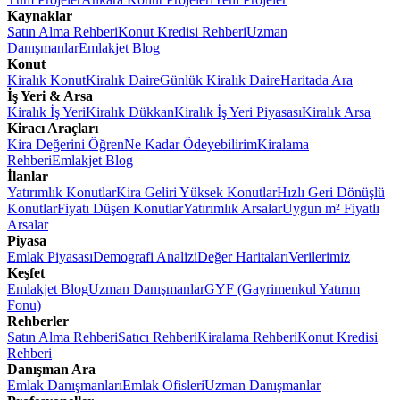
Kaynaklar
Satın Alma Rehberi
Konut Kredisi Rehberi
Uzman
Danışmanlar
Emlakjet Blog
Konut
Kiralık Konut
Kiralık Daire
Günlük Kiralık Daire
Haritada Ara
İş Yeri & Arsa
Kiralık İş Yeri
Kiralık Dükkan
Kiralık İş Yeri Piyasası
Kiralık Arsa
Kiracı Araçları
Kira Değerini Öğren
Ne Kadar Ödeyebilirim
Kiralama
Rehberi
Emlakjet Blog
İlanlar
Yatırımlık Konutlar
Kira Geliri Yüksek Konutlar
Hızlı Geri Dönüşlü
Konutlar
Fiyatı Düşen Konutlar
Yatırımlık Arsalar
Uygun m² Fiyatlı
Arsalar
Piyasa
Emlak Piyasası
Demografi Analizi
Değer Haritaları
Verilerimiz
Keşfet
Emlakjet Blog
Uzman Danışmanlar
GYF (Gayrimenkul Yatırım
Fonu)
Rehberler
Satın Alma Rehberi
Satıcı Rehberi
Kiralama Rehberi
Konut Kredisi
Rehberi
Danışman Ara
Emlak Danışmanları
Emlak Ofisleri
Uzman Danışmanlar