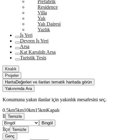
Prefabrik
Residence
Villa
Yalı
Yalı Dairesi
Yazlık
İş Yeri
Devren İş Yeri
Arsa
Kat Karşılığı Arsa
Turistik Tesis
Kiralık
Projeler
Harita
Değerleri ve ilanları tematik haritada görün
Yakınımda Ara
Konumuna yakın ilanlar için yakınlık mesafesini seç.
0.5km
5km
10km
15km
Kapalı
İl
Temizle
Bingöl
İlçe
Temizle
Genç