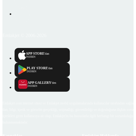
Emlakjet © 2006-2026
APP STORE
'dan
İNDİRİN
PLAY STORE
'dan
İNDİRİN
APP GALLERY
'den
İNDİRİN
Emlakjet.com internet sitesi ve Emlakjet mobil uygulamalarında kullanıcılar tarafından sağlana
ilan, bilgi, içerik ve görselin gerçekliği, orijinalliği, güvenilirliği ve doğruluğuna ilişkin soru
içerikleri giren kullanıcıya ait olup, Emlakjet'in bu hususlarla ilgili herhangi bir sorumluluğu
bulunmamaktadır.
Kaynaklar
Emlakjet Hakkında