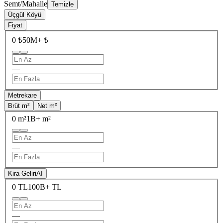
Semt/Mahalle
Temizle
Üçgül Köyü
Fiyat
0 ₺
50M+ ₺
—
Metrekare
Brüt m²
Net m²
0 m²
1B+ m²
—
Kira Geliri
AI
0 TL
100B+ TL
—