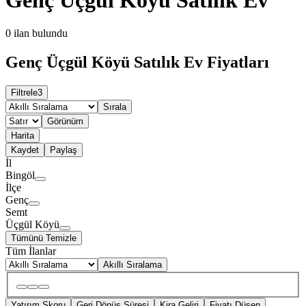
0
ilan bulundu
Genç Üçgül Köyü Satılık Ev Fiyatları
Filtrele
3
Sırala
Görünüm
Harita
Kaydet
Paylaş
İl
Bingöl
İlçe
Genç
Semt
Üçgül Köyü
Tümünü Temizle
Tüm İlanlar
Akıllı Sıralama
Yatırım Skoru
Geri Dönüş Süresi
Kira Geliri
Fiyatı Düşen