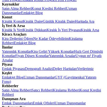
Kaynaklar
Satın Alma Rehberi
Konut Kredisi Rehberi
Uzman
Danışmanlar
Emlakjet Blog
Konut
Kiralık Konut
Kiralık Daire
Günlük Kiralık Daire
Haritada Ara
İş Yeri & Arsa
Kiralık İş Yeri
Kiralık Dükkan
Kiralık İş Yeri Piyasası
Kiralık Arsa
Kiracı Araçları
Kira Değerini Öğren
Ne Kadar Ödeyebilirim
Kiralama
Rehberi
Emlakjet Blog
İlanlar
Yatırımlık Konutlar
Kira Geliri Yüksek Konutlar
Hızlı Geri Dönüşlü
Konutlar
Fiyatı Düşen Konutlar
Yatırımlık Arsalar
Uygun m² Fiyatlı
Arsalar
Piyasa
Emlak Piyasası
Demografi Analizi
Değer Haritaları
Verilerimiz
Keşfet
Emlakjet Blog
Uzman Danışmanlar
GYF (Gayrimenkul Yatırım
Fonu)
Rehberler
Satın Alma Rehberi
Satıcı Rehberi
Kiralama Rehberi
Konut Kredisi
Rehberi
Danışman Ara
Emlak Danışmanları
Emlak Ofisleri
Uzman Danışmanlar