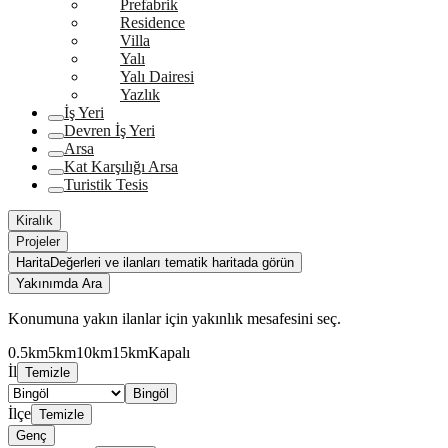
Prefabrik
Residence
Villa
Yalı
Yalı Dairesi
Yazlık
İş Yeri
Devren İş Yeri
Arsa
Kat Karşılığı Arsa
Turistik Tesis
Kiralık
Projeler
Harita
Değerleri ve ilanları tematik haritada görün
Yakınımda Ara
Konumuna yakın ilanlar için yakınlık mesafesini seç.
0.5km
5km
10km
15km
Kapalı
İl
Temizle
Bingöl
İlçe
Temizle
Genç