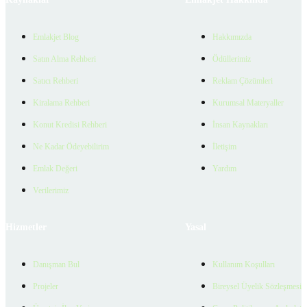
Emlakjet Blog
Hakkımızda
Satın Alma Rehberi
Ödüllerimiz
Satıcı Rehberi
Reklam Çözümleri
Kiralama Rehberi
Kurumsal Materyaller
Konut Kredisi Rehberi
İnsan Kaynakları
Ne Kadar Ödeyebilirim
İletişim
Emlak Değeri
Yardım
Verilerimiz
Hizmetler
Yasal
Danışman Bul
Kullanım Koşulları
Projeler
Bireysel Üyelik Sözleşmesi