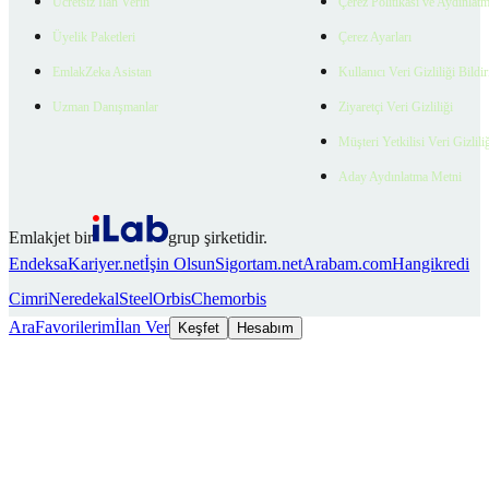
Ücretsiz İlan Verin
Çerez Politikası ve Aydınlat
Üyelik Paketleri
Çerez Ayarları
EmlakZeka Asistan
Kullanıcı Veri Gizliliği Bildi
Uzman Danışmanlar
Ziyaretçi Veri Gizliliği
Müşteri Yetkilisi Veri Gizlili
Aday Aydınlatma Metni
Emlakjet bir
grup şirketidir.
Endeksa
Kariyer.net
İşin Olsun
Sigortam.net
Arabam.com
Hangikredi
Cimri
Neredekal
SteelOrbis
Chemorbis
Ara
Favorilerim
İlan Ver
Keşfet
Hesabım