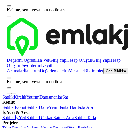
Kelime, semt veya ilan no ile ara...
Değerini Öğren
İlan Ver
Giriş Yap
Hesap Oluştur
Giriş Yap
Hesap
Oluştur
Favorilerim
Kayıtlı
Aramalar
İlanlarım
Değerlemelerim
Mesajlar
Bildirimler
Geri Bildirim
Kelime, semt veya ilan no ile ara...
Satılık
Kiralık
Yatırım
Danışmanlar
Sat
Konut
Satılık Konut
Satılık Daire
Yeni İlanlar
Haritada Ara
İş Yeri & Arsa
Satılık İş Yeri
Satılık Dükkan
Satılık Arsa
Satılık Tarla
Projeler
Tüm Projeler
Ankara Konut Projeleri
Yeni Projeler