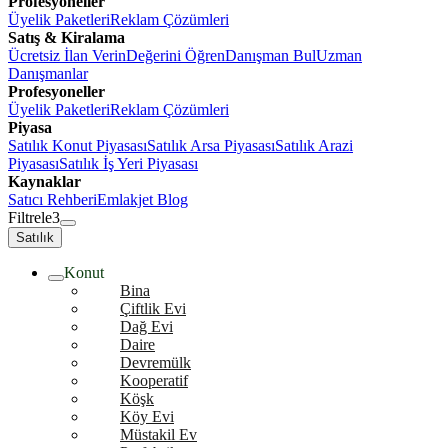
Profesyoneller
Üyelik Paketleri
Reklam Çözümleri
Satış & Kiralama
Ücretsiz İlan Verin
Değerini Öğren
Danışman Bul
Uzman
Danışmanlar
Profesyoneller
Üyelik Paketleri
Reklam Çözümleri
Piyasa
Satılık Konut Piyasası
Satılık Arsa Piyasası
Satılık Arazi
Piyasası
Satılık İş Yeri Piyasası
Kaynaklar
Satıcı Rehberi
Emlakjet Blog
Filtrele
3
Satılık
Konut
Bina
Çiftlik Evi
Dağ Evi
Daire
Devremülk
Kooperatif
Köşk
Köy Evi
Müstakil Ev