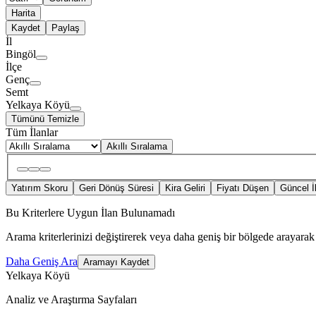
Harita
Kaydet
Paylaş
İl
Bingöl
İlçe
Genç
Semt
Yelkaya Köyü
Tümünü Temizle
Tüm İlanlar
Akıllı Sıralama
Yatırım Skoru
Geri Dönüş Süresi
Kira Geliri
Fiyatı Düşen
Güncel İ
Bu Kriterlere Uygun İlan Bulunamadı
Arama kriterlerinizi değiştirerek veya daha geniş bir bölgede arayarak 
Daha Geniş Ara
Aramayı Kaydet
Yelkaya Köyü
Analiz ve Araştırma Sayfaları