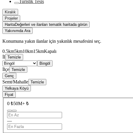
Turistik Tesis
Kiralık
Projeler
Harita
Değerleri ve ilanları tematik haritada görün
Yakınımda Ara
Konumuna yakın ilanlar için yakınlık mesafesini seç.
0.5km
5km
10km
15km
Kapalı
İl
Temizle
Bingöl
İlçe
Temizle
Genç
Semt/Mahalle
Temizle
Yelkaya Köyü
Fiyat
0 ₺
50M+ ₺
—