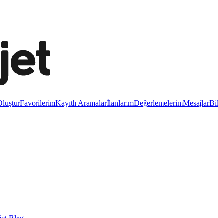
luştur
Favorilerim
Kayıtlı Aramalar
İlanlarım
Değerlemelerim
Mesajlar
Bi
et Blog