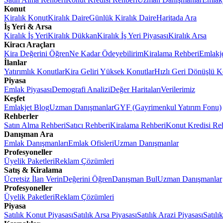
Konut
Kiralık Konut
Kiralık Daire
Günlük Kiralık Daire
Haritada Ara
İş Yeri & Arsa
Kiralık İş Yeri
Kiralık Dükkan
Kiralık İş Yeri Piyasası
Kiralık Arsa
Kiracı Araçları
Kira Değerini Öğren
Ne Kadar Ödeyebilirim
Kiralama Rehberi
Emlakj
İlanlar
Yatırımlık Konutlar
Kira Geliri Yüksek Konutlar
Hızlı Geri Dönüşlü K
Piyasa
Emlak Piyasası
Demografi Analizi
Değer Haritaları
Verilerimiz
Keşfet
Emlakjet Blog
Uzman Danışmanlar
GYF (Gayrimenkul Yatırım Fonu)
Rehberler
Satın Alma Rehberi
Satıcı Rehberi
Kiralama Rehberi
Konut Kredisi Re
Danışman Ara
Emlak Danışmanları
Emlak Ofisleri
Uzman Danışmanlar
Profesyoneller
Üyelik Paketleri
Reklam Çözümleri
Satış & Kiralama
Ücretsiz İlan Verin
Değerini Öğren
Danışman Bul
Uzman Danışmanlar
Profesyoneller
Üyelik Paketleri
Reklam Çözümleri
Piyasa
Satılık Konut Piyasası
Satılık Arsa Piyasası
Satılık Arazi Piyasası
Satılı