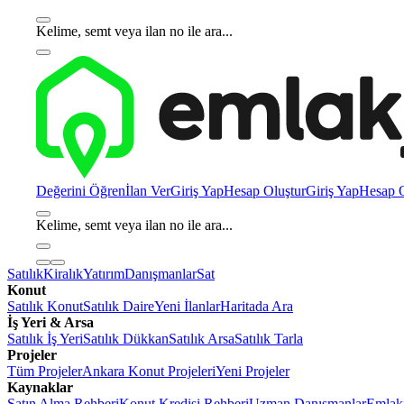
Kelime, semt veya ilan no ile ara...
Değerini Öğren
İlan Ver
Giriş Yap
Hesap Oluştur
Giriş Yap
Hesap O
Kelime, semt veya ilan no ile ara...
Satılık
Kiralık
Yatırım
Danışmanlar
Sat
Konut
Satılık Konut
Satılık Daire
Yeni İlanlar
Haritada Ara
İş Yeri & Arsa
Satılık İş Yeri
Satılık Dükkan
Satılık Arsa
Satılık Tarla
Projeler
Tüm Projeler
Ankara Konut Projeleri
Yeni Projeler
Kaynaklar
Satın Alma Rehberi
Konut Kredisi Rehberi
Uzman Danışmanlar
Emlakj