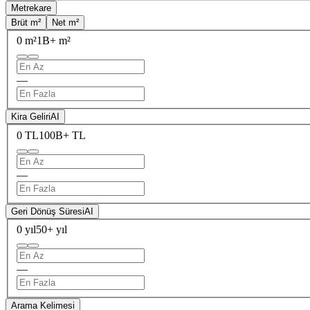
Metrekare
Brüt m²
Net m²
0 m²
1B+ m²
—
Kira Geliri
AI
0 TL
100B+ TL
—
Geri Dönüş Süresi
AI
0 yıl
50+ yıl
—
Arama Kelimesi