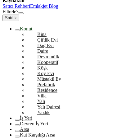
Kaynaklar
Satıcı Rehberi
Emlakjet Blog
Filtrele
3
Satılık
Konut
Bina
Çiftlik Evi
Dağ Evi
Daire
Devremülk
Kooperatif
Köşk
Köy Evi
Müstakil Ev
Prefabrik
Residence
Villa
Yalı
Yalı Dairesi
Yazlık
İş Yeri
Devren İş Yeri
Arsa
Kat Karşılığı Arsa