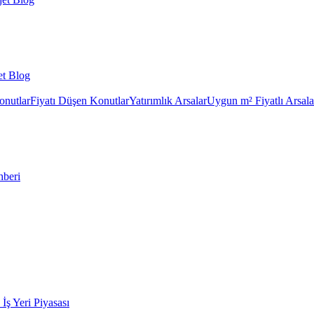
et Blog
onutlar
Fiyatı Düşen Konutlar
Yatırımlık Arsalar
Uygun m² Fiyatlı Arsala
hberi
k İş Yeri Piyasası