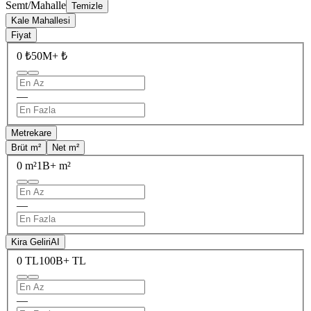
Semt/Mahalle
Temizle
Kale Mahallesi
Fiyat
0 ₺
50M+ ₺
—
Metrekare
Brüt m²
Net m²
0 m²
1B+ m²
—
Kira Geliri
AI
0 TL
100B+ TL
—