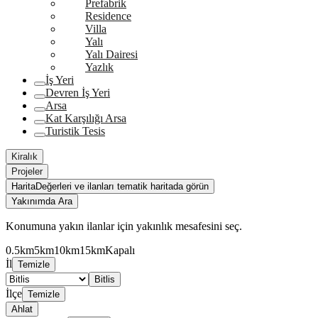
Prefabrik
Residence
Villa
Yalı
Yalı Dairesi
Yazlık
İş Yeri
Devren İş Yeri
Arsa
Kat Karşılığı Arsa
Turistik Tesis
Kiralık
Projeler
Harita
Değerleri ve ilanları tematik haritada görün
Yakınımda Ara
Konumuna yakın ilanlar için yakınlık mesafesini seç.
0.5km
5km
10km
15km
Kapalı
İl
Temizle
Bitlis
İlçe
Temizle
Ahlat