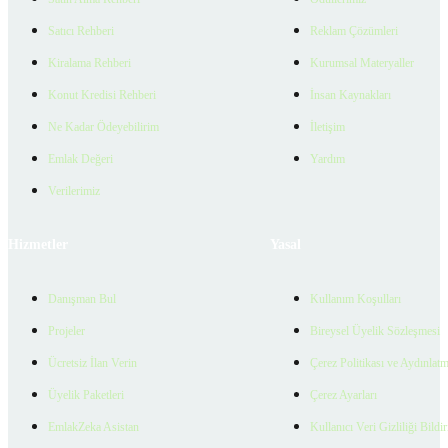
Satıcı Rehberi
Reklam Çözümleri
Kiralama Rehberi
Kurumsal Materyaller
Konut Kredisi Rehberi
İnsan Kaynakları
Ne Kadar Ödeyebilirim
İletişim
Emlak Değeri
Yardım
Verilerimiz
Hizmetler
Yasal
Danışman Bul
Kullanım Koşulları
Projeler
Bireysel Üyelik Sözleşmesi
Ücretsiz İlan Verin
Çerez Politikası ve Aydınlat
Üyelik Paketleri
Çerez Ayarları
EmlakZeka Asistan
Kullanıcı Veri Gizliliği Bildi