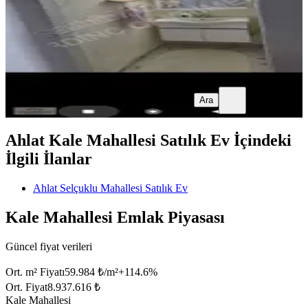
5.000.000 ₺
ERDİNÇ GAYRİMENKUL
Erdinç Angay
Ara
ERDİNÇ GAYRİMENKUL
Erdinç Angay
Ara
Ahlat Kale Mahallesi Satılık Ev İçindeki
İlgili İlanlar
Ahlat Selçuklu Mahallesi Satılık Ev
Kale Mahallesi Emlak Piyasası
Güncel fiyat verileri
Ort. m² Fiyatı
59.984 ₺/m²
+
114.6
%
Ort. Fiyat
8.937.616 ₺
Kale Mahallesi