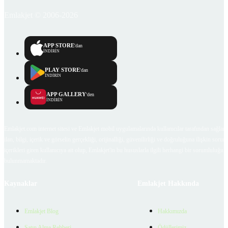
Emlakjet © 2006-2026
APP STORE
'dan
İNDİRİN
PLAY STORE
'dan
İNDİRİN
APP GALLERY
'den
İNDİRİN
Emlakjet.com internet sitesi ve Emlakjet mobil uygulamalarında kullanıcılar tarafından sağlana
ilan, bilgi, içerik ve görselin gerçekliği, orijinalliği, güvenilirliği ve doğruluğuna ilişkin soru
içerikleri giren kullanıcıya ait olup, Emlakjet'in bu hususlarla ilgili herhangi bir sorumluluğu
bulunmamaktadır.
Kaynaklar
Emlakjet Hakkında
Emlakjet Blog
Hakkımızda
Satın Alma Rehberi
Ödüllerimiz