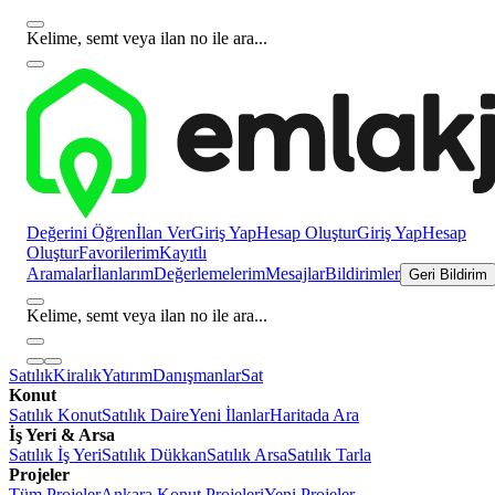
Kelime, semt veya ilan no ile ara...
Değerini Öğren
İlan Ver
Giriş Yap
Hesap Oluştur
Giriş Yap
Hesap
Oluştur
Favorilerim
Kayıtlı
Aramalar
İlanlarım
Değerlemelerim
Mesajlar
Bildirimler
Geri Bildirim
Kelime, semt veya ilan no ile ara...
Satılık
Kiralık
Yatırım
Danışmanlar
Sat
Konut
Satılık Konut
Satılık Daire
Yeni İlanlar
Haritada Ara
İş Yeri & Arsa
Satılık İş Yeri
Satılık Dükkan
Satılık Arsa
Satılık Tarla
Projeler
Tüm Projeler
Ankara Konut Projeleri
Yeni Projeler