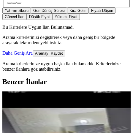
Yatırım Skoru
Geri Dönüş Süresi
Kira Geliri
Fiyatı Düşen
Güncel İlan
Düşük Fiyat
Yüksek Fiyat
Bu Kriterlere Uygun İlan Bulunamadı
Arama kriterlerinizi değiştirerek veya daha geniş bir bölgede
arayarak tekrar deneyebilirsiniz.
Daha Geniş Ara
Aramayı Kaydet
Arama kriterlerinize uygun başka ilan bulamadık.
Kriterlerinize
benzer ilanlara göz atabilirsiniz.
Benzer İlanlar
BALKONLU
Bitlis Ahlat Ta Cumhurbaşkanı
Külliyesi Karşısı Satılık Daire
Ahlat, Selçuklu Mahallesi
3+1
·
159 m²
·
3. Kat
·
09.07.2026