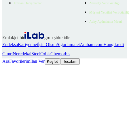
Uzman Danışmanlar
Ziyaretçi Veri Gizliliği
Müşteri Yetkilisi Veri Gizlili
Aday Aydınlatma Metni
Emlakjet bir
grup şirketidir.
Endeksa
Kariyer.net
İşin Olsun
Sigortam.net
Arabam.com
Hangikredi
Cimri
Neredekal
SteelOrbis
Chemorbis
Ara
Favorilerim
İlan Ver
Keşfet
Hesabım