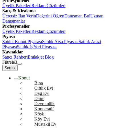
Profesyoneller
Üyelik Paketleri
Reklam Çözümleri
Satış & Kiralama
Ücretsiz İlan Verin
Değerini Öğren
Danışman Bul
Uzman
Danışmanlar
Profesyoneller
Üyelik Paketleri
Reklam Çözümleri
Piyasa
Satılık Konut Piyasası
Satılık Arsa Piyasası
Satılık Arazi
Piyasası
Satılık İş Yeri Piyasası
Kaynaklar
Satıcı Rehberi
Emlakjet Blog
Filtrele
3
Satılık
Konut
Bina
Çiftlik Evi
Dağ Evi
Daire
Devremülk
Kooperatif
Köşk
Köy Evi
Müstakil Ev