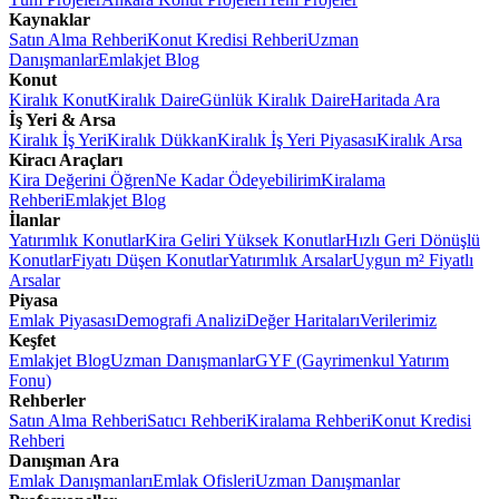
Kaynaklar
Satın Alma Rehberi
Konut Kredisi Rehberi
Uzman
Danışmanlar
Emlakjet Blog
Konut
Kiralık Konut
Kiralık Daire
Günlük Kiralık Daire
Haritada Ara
İş Yeri & Arsa
Kiralık İş Yeri
Kiralık Dükkan
Kiralık İş Yeri Piyasası
Kiralık Arsa
Kiracı Araçları
Kira Değerini Öğren
Ne Kadar Ödeyebilirim
Kiralama
Rehberi
Emlakjet Blog
İlanlar
Yatırımlık Konutlar
Kira Geliri Yüksek Konutlar
Hızlı Geri Dönüşlü
Konutlar
Fiyatı Düşen Konutlar
Yatırımlık Arsalar
Uygun m² Fiyatlı
Arsalar
Piyasa
Emlak Piyasası
Demografi Analizi
Değer Haritaları
Verilerimiz
Keşfet
Emlakjet Blog
Uzman Danışmanlar
GYF (Gayrimenkul Yatırım
Fonu)
Rehberler
Satın Alma Rehberi
Satıcı Rehberi
Kiralama Rehberi
Konut Kredisi
Rehberi
Danışman Ara
Emlak Danışmanları
Emlak Ofisleri
Uzman Danışmanlar