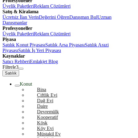
Profesyoneller
Üyelik Paketleri
Reklam Çözümleri
Satış & Kiralama
Ücretsiz İlan Verin
Değerini Öğren
Danışman Bul
Uzman
Danışmanlar
Profesyoneller
Üyelik Paketleri
Reklam Çözümleri
Piyasa
Satılık Konut Piyasası
Satılık Arsa Piyasası
Satılık Arazi
Piyasası
Satılık İş Yeri Piyasası
Kaynaklar
Satıcı Rehberi
Emlakjet Blog
Filtrele
3
Satılık
Konut
Bina
Çiftlik Evi
Dağ Evi
Daire
Devremülk
Kooperatif
Köşk
Köy Evi
Müstakil Ev