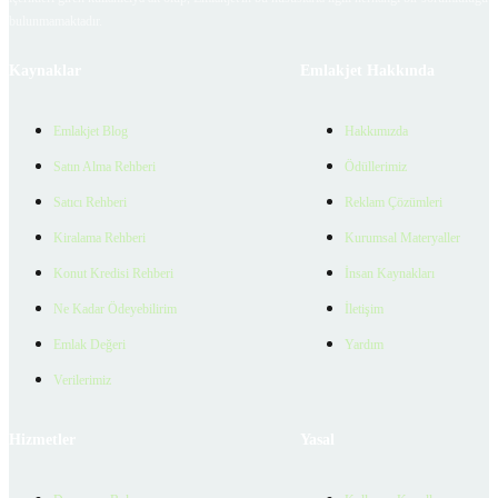
bulunmamaktadır.
Kaynaklar
Emlakjet Hakkında
Emlakjet Blog
Hakkımızda
Satın Alma Rehberi
Ödüllerimiz
Satıcı Rehberi
Reklam Çözümleri
Kiralama Rehberi
Kurumsal Materyaller
Konut Kredisi Rehberi
İnsan Kaynakları
Ne Kadar Ödeyebilirim
İletişim
Emlak Değeri
Yardım
Verilerimiz
Hizmetler
Yasal