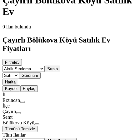
Ev
0
ilan bulundu
Çayırlı Bölükova Köyü Satılık Ev
Fiyatları
Filtrele
3
Sırala
Görünüm
Harita
Kaydet
Paylaş
İl
Erzincan
İlçe
Çayırlı
Semt
Bölükova Köyü
Tümünü Temizle
Tüm İlanlar