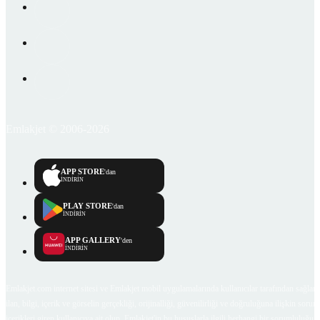
Emlakjet © 2006-2026
APP STORE
'dan
İNDİRİN
PLAY STORE
'dan
İNDİRİN
APP GALLERY
'den
İNDİRİN
Emlakjet.com internet sitesi ve Emlakjet mobil uygulamalarında kullanıcılar tarafından sağlana
ilan, bilgi, içerik ve görselin gerçekliği, orijinalliği, güvenilirliği ve doğruluğuna ilişkin soru
içerikleri giren kullanıcıya ait olup, Emlakjet'in bu hususlarla ilgili herhangi bir sorumluluğu