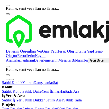
Kelime, semt veya ilan no ile ara...
Değerini Öğren
İlan Ver
Giriş Yap
Hesap Oluştur
Giriş Yap
Hesap
Oluştur
Favorilerim
Kayıtlı
Aramalar
İlanlarım
Değerlemelerim
Mesajlar
Bildirimler
Geri Bildirim
Kelime, semt veya ilan no ile ara...
Satılık
Kiralık
Yatırım
Danışmanlar
Sat
Konut
Satılık Konut
Satılık Daire
Yeni İlanlar
Haritada Ara
İş Yeri & Arsa
Satılık İş Yeri
Satılık Dükkan
Satılık Arsa
Satılık Tarla
Projeler
Tüm Projeler
Ankara Konut Projeleri
Yeni Projeler