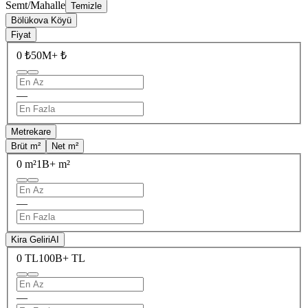
Semt/Mahalle
Temizle
Bölükova Köyü
Fiyat
0 ₺
50M+ ₺
—
Metrekare
Brüt m²
Net m²
0 m²
1B+ m²
—
Kira Geliri
AI
0 TL
100B+ TL
—