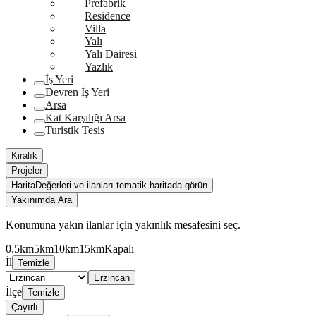
Prefabrik
Residence
Villa
Yalı
Yalı Dairesi
Yazlık
İş Yeri
Devren İş Yeri
Arsa
Kat Karşılığı Arsa
Turistik Tesis
Kiralık
Projeler
Harita
Değerleri ve ilanları tematik haritada görün
Yakınımda Ara
Konumuna yakın ilanlar için yakınlık mesafesini seç.
0.5km
5km
10km
15km
Kapalı
İl
Temizle
Erzincan
İlçe
Temizle
Çayırlı