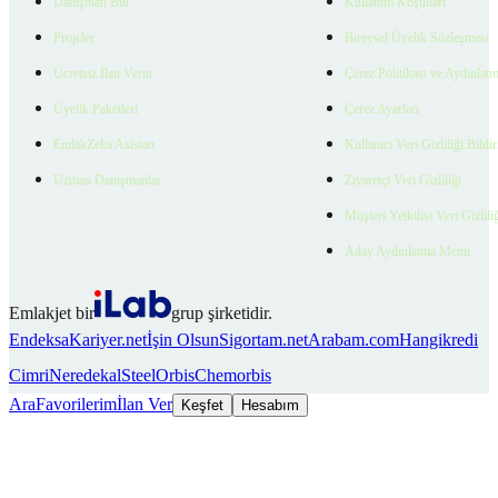
Danışman Bul
Kullanım Koşulları
Projeler
Bireysel Üyelik Sözleşmesi
Ücretsiz İlan Verin
Çerez Politikası ve Aydınlat
Üyelik Paketleri
Çerez Ayarları
EmlakZeka Asistan
Kullanıcı Veri Gizliliği Bildi
Uzman Danışmanlar
Ziyaretçi Veri Gizliliği
Müşteri Yetkilisi Veri Gizlili
Aday Aydınlatma Metni
Emlakjet bir
grup şirketidir.
Endeksa
Kariyer.net
İşin Olsun
Sigortam.net
Arabam.com
Hangikredi
Cimri
Neredekal
SteelOrbis
Chemorbis
Ara
Favorilerim
İlan Ver
Keşfet
Hesabım