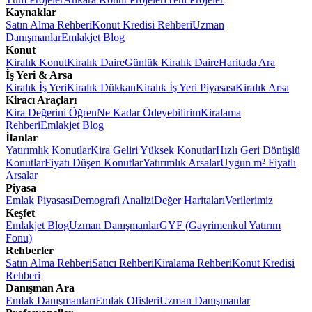
Kaynaklar
Satın Alma Rehberi
Konut Kredisi Rehberi
Uzman
Danışmanlar
Emlakjet Blog
Konut
Kiralık Konut
Kiralık Daire
Günlük Kiralık Daire
Haritada Ara
İş Yeri & Arsa
Kiralık İş Yeri
Kiralık Dükkan
Kiralık İş Yeri Piyasası
Kiralık Arsa
Kiracı Araçları
Kira Değerini Öğren
Ne Kadar Ödeyebilirim
Kiralama
Rehberi
Emlakjet Blog
İlanlar
Yatırımlık Konutlar
Kira Geliri Yüksek Konutlar
Hızlı Geri Dönüşlü
Konutlar
Fiyatı Düşen Konutlar
Yatırımlık Arsalar
Uygun m² Fiyatlı
Arsalar
Piyasa
Emlak Piyasası
Demografi Analizi
Değer Haritaları
Verilerimiz
Keşfet
Emlakjet Blog
Uzman Danışmanlar
GYF (Gayrimenkul Yatırım
Fonu)
Rehberler
Satın Alma Rehberi
Satıcı Rehberi
Kiralama Rehberi
Konut Kredisi
Rehberi
Danışman Ara
Emlak Danışmanları
Emlak Ofisleri
Uzman Danışmanlar