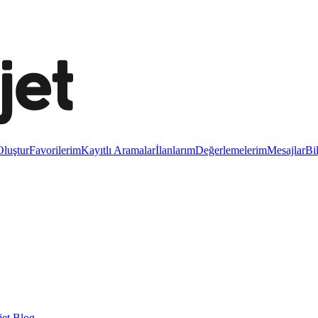
luştur
Favorilerim
Kayıtlı Aramalar
İlanlarım
Değerlemelerim
Mesajlar
Bi
et Blog