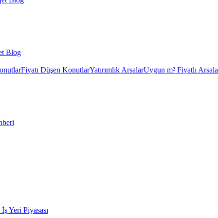
et Blog
onutlar
Fiyatı Düşen Konutlar
Yatırımlık Arsalar
Uygun m² Fiyatlı Arsala
hberi
k İş Yeri Piyasası