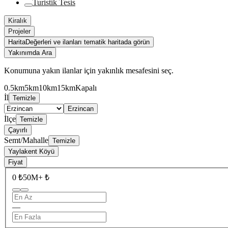
Turistik Tesis
Kiralık
Projeler
Harita
Değerleri ve ilanları tematik haritada görün
Yakınımda Ara
Konumuna yakın ilanlar için yakınlık mesafesini seç.
0.5km
5km
10km
15km
Kapalı
İl
Temizle
Erzincan
İlçe
Temizle
Çayırlı
Semt/Mahalle
Temizle
Yaylakent Köyü
Fiyat
0 ₺
50M+ ₺
—