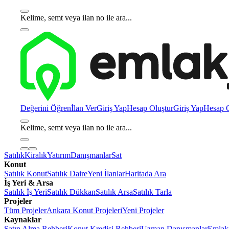
Kelime, semt veya ilan no ile ara...
Değerini Öğren
İlan Ver
Giriş Yap
Hesap Oluştur
Giriş Yap
Hesap O
Kelime, semt veya ilan no ile ara...
Satılık
Kiralık
Yatırım
Danışmanlar
Sat
Konut
Satılık Konut
Satılık Daire
Yeni İlanlar
Haritada Ara
İş Yeri & Arsa
Satılık İş Yeri
Satılık Dükkan
Satılık Arsa
Satılık Tarla
Projeler
Tüm Projeler
Ankara Konut Projeleri
Yeni Projeler
Kaynaklar
Satın Alma Rehberi
Konut Kredisi Rehberi
Uzman Danışmanlar
Emlakj