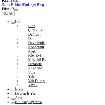
Kaynaklar
Satıcı Rehberi
Emlakjet Blog
Filtrele
3
Satılık
Konut
Bina
Çiftlik Evi
Dağ Evi
Daire
Devremülk
Kooperatif
Köşk
Köy Evi
Müstakil Ev
Prefabrik
Residence
Villa
Yalı
Yalı Dairesi
Yazlık
İş Yeri
Devren İş Yeri
Arsa
Kat Karşılığı Arsa