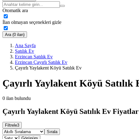
Otomatik ara
İlan olmayan seçenekleri gizle
Ara (0 ilan)
Ana Sayfa
Satılık Ev
Erzincan Satılık Ev
Erzincan Çayırlı Satılık Ev
Çayırlı Yaylakent Köyü Satılık Ev
Çayırlı Yaylakent Köyü Satılık 
0
ilan bulundu
Çayırlı Yaylakent Köyü Satılık Ev Fiyatlar
Filtrele
3
Sırala
Görünüm