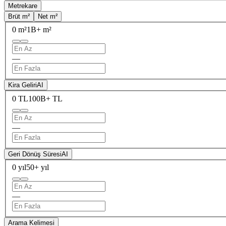
Metrekare
Brüt m²
Net m²
0 m²
1B+ m²
—
Kira Geliri
AI
0 TL
100B+ TL
—
Geri Dönüş Süresi
AI
0 yıl
50+ yıl
—
Arama Kelimesi