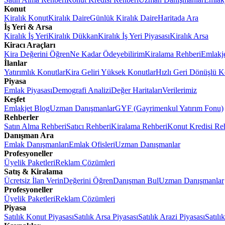
Konut
Kiralık Konut
Kiralık Daire
Günlük Kiralık Daire
Haritada Ara
İş Yeri & Arsa
Kiralık İş Yeri
Kiralık Dükkan
Kiralık İş Yeri Piyasası
Kiralık Arsa
Kiracı Araçları
Kira Değerini Öğren
Ne Kadar Ödeyebilirim
Kiralama Rehberi
Emlakj
İlanlar
Yatırımlık Konutlar
Kira Geliri Yüksek Konutlar
Hızlı Geri Dönüşlü K
Piyasa
Emlak Piyasası
Demografi Analizi
Değer Haritaları
Verilerimiz
Keşfet
Emlakjet Blog
Uzman Danışmanlar
GYF (Gayrimenkul Yatırım Fonu)
Rehberler
Satın Alma Rehberi
Satıcı Rehberi
Kiralama Rehberi
Konut Kredisi Re
Danışman Ara
Emlak Danışmanları
Emlak Ofisleri
Uzman Danışmanlar
Profesyoneller
Üyelik Paketleri
Reklam Çözümleri
Satış & Kiralama
Ücretsiz İlan Verin
Değerini Öğren
Danışman Bul
Uzman Danışmanlar
Profesyoneller
Üyelik Paketleri
Reklam Çözümleri
Piyasa
Satılık Konut Piyasası
Satılık Arsa Piyasası
Satılık Arazi Piyasası
Satılı