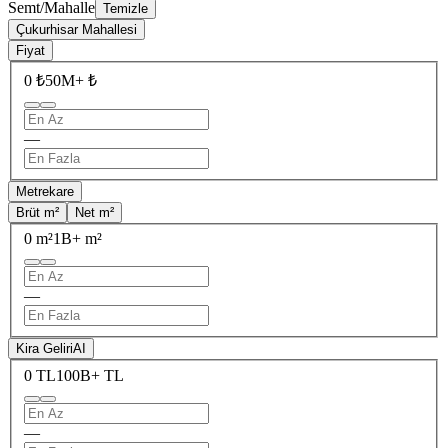
Semt/Mahalle
Temizle
Çukurhisar Mahallesi
Fiyat
0 ₺
50M+ ₺
—
Metrekare
Brüt m²
Net m²
0 m²
1B+ m²
—
Kira Geliri
AI
0 TL
100B+ TL
—