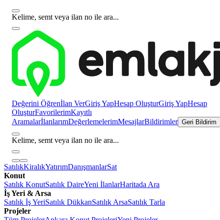
Kelime, semt veya ilan no ile ara...
Değerini Öğren
İlan Ver
Giriş Yap
Hesap Oluştur
Giriş Yap
Hesap
Oluştur
Favorilerim
Kayıtlı
Aramalar
İlanlarım
Değerlemelerim
Mesajlar
Bildirimler
Geri Bildirim
Kelime, semt veya ilan no ile ara...
Satılık
Kiralık
Yatırım
Danışmanlar
Sat
Konut
Satılık Konut
Satılık Daire
Yeni İlanlar
Haritada Ara
İş Yeri & Arsa
Satılık İş Yeri
Satılık Dükkan
Satılık Arsa
Satılık Tarla
Projeler
Tüm Projeler
Ankara Konut Projeleri
Yeni Projeler