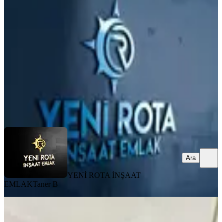
Onikişubat, Yamaçtepe Mahallesi
1+1
·
55 m²
·
7. Kat
·
03.08.2026
2.300.000 ₺
YENİ ROTA İNŞAAT EMLAK
Taner B
Ara
Ara
YENİ ROTA İNŞAAT
EMLAK
Taner B
MANZARALI
Yeni Rota'dan Merkezi Konumda