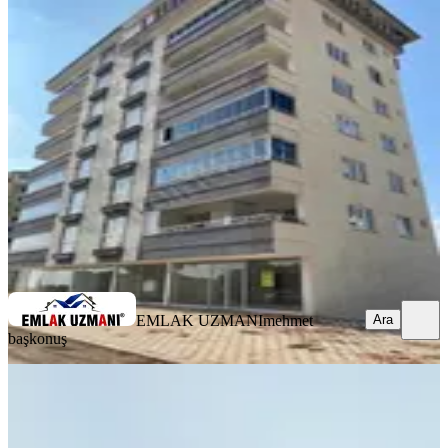
YENİ
Yamaçtepe'de Fırsat Daire 3+1
Onikişubat, Yamaçtepe Mahallesi
3+1
·
140 m²
·
6. Kat
·
05.08.2026
4.250.000 ₺
EMLAK UZMANI
mehmet başkonuş
Ara
EMLAK UZMANI
mehmet
Ara
başkonuş
YENİ
Maraş Park Rezidansda Satlık 4+1
Lüks Daire