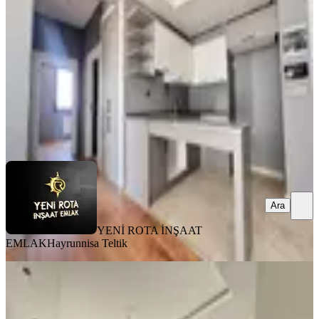
Onikişubat, Maarif Mahallesi
2+0
·
85 m²
·
5. Kat
·
07.08.2026
3.150.000 ₺
YENİ ROTA İNŞAAT EMLAK
Hayrunnisa Teltik
Ara
Ara
YENİ ROTA İNŞAAT
EMLAK
Hayrunnisa Teltik
SIFIR BİNA
Yeni Rota'dan Yeni Yapım Çift
Balkonlu Geniş Satlık 4+1 Daire