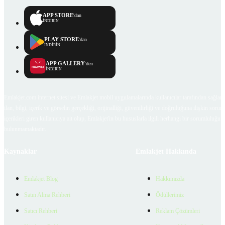
APP STORE
'dan
İNDİRİN
PLAY STORE
'dan
İNDİRİN
APP GALLERY
'den
İNDİRİN
Emlakjet.com internet sitesi ve Emlakjet mobil uygulamalarında kullanıcılar tarafından sağlana
ilan, bilgi, içerik ve görselin gerçekliği, orijinalliği, güvenilirliği ve doğruluğuna ilişkin soru
içerikleri giren kullanıcıya ait olup, Emlakjet'in bu hususlarla ilgili herhangi bir sorumluluğu
bulunmamaktadır.
Kaynaklar
Emlakjet Hakkında
Emlakjet Blog
Hakkımızda
Satın Alma Rehberi
Ödüllerimiz
Satıcı Rehberi
Reklam Çözümleri