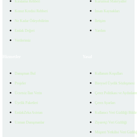
Kiralama Rehberi
Kurumsal Materyaller
Konut Kredisi Rehberi
İnsan Kaynakları
Ne Kadar Ödeyebilirim
İletişim
Emlak Değeri
Yardım
Verilerimiz
Hizmetler
Yasal
Danışman Bul
Kullanım Koşulları
Projeler
Bireysel Üyelik Sözleşmesi
Ücretsiz İlan Verin
Çerez Politikası ve Aydınlat
Üyelik Paketleri
Çerez Ayarları
EmlakZeka Asistan
Kullanıcı Veri Gizliliği Bildi
Uzman Danışmanlar
Ziyaretçi Veri Gizliliği
Müşteri Yetkilisi Veri Gizlili