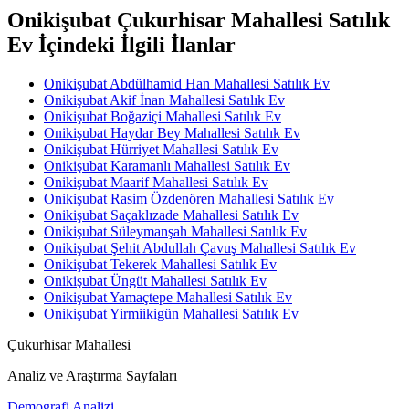
Onikişubat Çukurhisar Mahallesi Satılık
Ev İçindeki İlgili İlanlar
Onikişubat Abdülhamid Han Mahallesi Satılık Ev
Onikişubat Akif İnan Mahallesi Satılık Ev
Onikişubat Boğaziçi Mahallesi Satılık Ev
Onikişubat Haydar Bey Mahallesi Satılık Ev
Onikişubat Hürriyet Mahallesi Satılık Ev
Onikişubat Karamanlı Mahallesi Satılık Ev
Onikişubat Maarif Mahallesi Satılık Ev
Onikişubat Rasim Özdenören Mahallesi Satılık Ev
Onikişubat Saçaklızade Mahallesi Satılık Ev
Onikişubat Süleymanşah Mahallesi Satılık Ev
Onikişubat Şehit Abdullah Çavuş Mahallesi Satılık Ev
Onikişubat Tekerek Mahallesi Satılık Ev
Onikişubat Üngüt Mahallesi Satılık Ev
Onikişubat Yamaçtepe Mahallesi Satılık Ev
Onikişubat Yirmiikigün Mahallesi Satılık Ev
Çukurhisar Mahallesi
Analiz ve Araştırma Sayfaları
Demografi Analizi