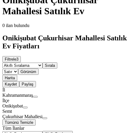
Mahallesi Satılık Ev
0
ilan bulundu
Onikişubat Çukurhisar Mahallesi Satılık
Ev Fiyatları
Filtrele
3
Sırala
Görünüm
Harita
Kaydet
Paylaş
İl
Kahramanmaraş
İlçe
Onikişubat
Semt
Çukurhisar Mahallesi
Tümünü Temizle
Tüm İlanlar