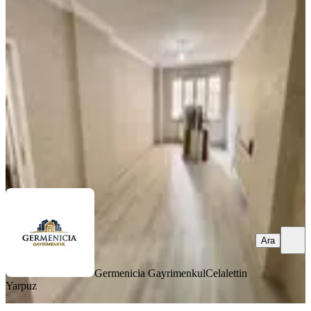
Konumda Satılık Geniş 2+1 Daire
Onikişubat, Şehit Evliya Mahallesi
2+1
·
130 m²
·
Bodrum Kat
·
01.08.2026
1.950.000 ₺
Germenicia Gayrimenkul
Celalettin Yarpuz
Ara
Ara
Germenicia Gayrimenkul
Celalettin
Yarpuz