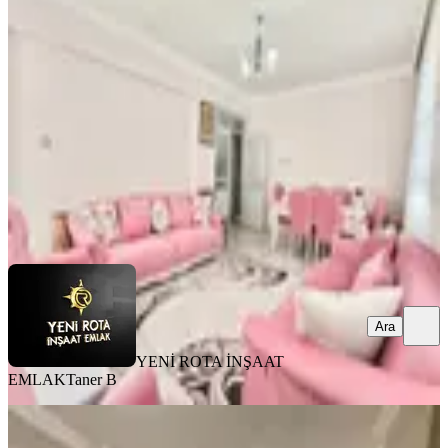
Satlık Geniş 3+1 Daire
Onikişubat, Necip Fazıl Mahallesi
3+1
·
150 m²
·
4. Kat
·
03.08.2026
3.850.000 ₺
YENİ ROTA İNŞAAT EMLAK
Taner B
Ara
Ara
YENİ ROTA İNŞAAT
EMLAK
Taner B
MANZARALI
Germenıcıa'dan Merkeze Yakın