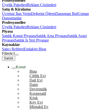
Profesyoneller
Üyelik Paketleri
Reklam Çözümleri
Satış & Kiralama
Ücretsiz İlan Verin
Değerini Öğren
Danışman Bul
Uzman
Danışmanlar
Profesyoneller
Üyelik Paketleri
Reklam Çözümleri
Piyasa
Satılık Konut Piyasası
Satılık Arsa Piyasası
Satılık Arazi
Piyasası
Satılık İş Yeri Piyasası
Kaynaklar
Satıcı Rehberi
Emlakjet Blog
Filtrele
3
Satılık
Konut
Bina
Çiftlik Evi
Dağ Evi
Daire
Devremülk
Kooperatif
Köşk
Köy Evi
Müstakil Ev