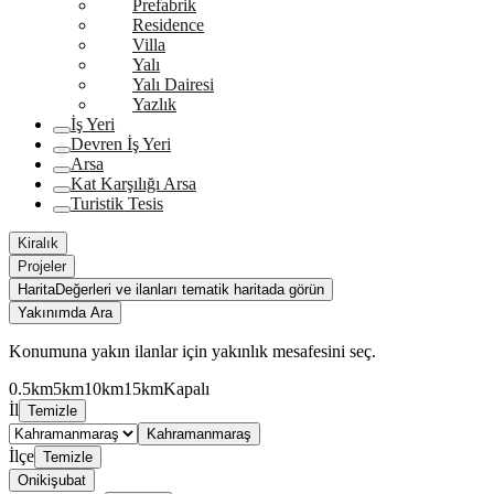
Prefabrik
Residence
Villa
Yalı
Yalı Dairesi
Yazlık
İş Yeri
Devren İş Yeri
Arsa
Kat Karşılığı Arsa
Turistik Tesis
Kiralık
Projeler
Harita
Değerleri ve ilanları tematik haritada görün
Yakınımda Ara
Konumuna yakın ilanlar için yakınlık mesafesini seç.
0.5km
5km
10km
15km
Kapalı
İl
Temizle
Kahramanmaraş
İlçe
Temizle
Onikişubat