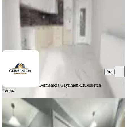
5.150.000 ₺
Germenicia Gayrimenkul
Celalettin Yarpuz
Ara
Ara
Germenicia Gayrimenkul
Celalettin
Yarpuz
YENİ
Germenıcıa'dan Boğaziçi'nde Satılık
Geniş 3+1 Daire
Onikişubat, Boğaziçi Mahallesi