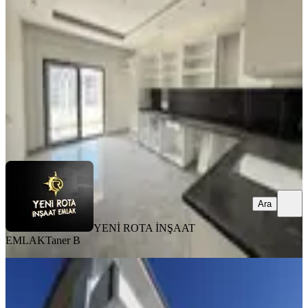
Onikişubat, Vadi Mahallesi
4+1
·
250 m²
·
2. Kat
·
07.08.2026
7.750.000 ₺
YENİ ROTA İNŞAAT EMLAK
Taner B
Ara
Ara
YENİ ROTA İNŞAAT
EMLAK
Taner B
SIFIR BİNA
Yeni Rota'dan Sıfır Yapı-yatay
Mimari-az Katlı-satılık 3+1 Daire