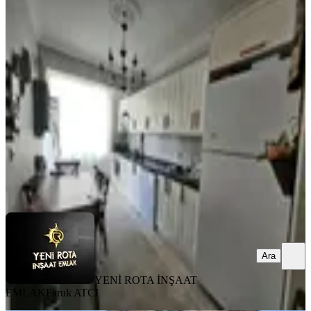
YENİ
Yeni Rota Emlaktan Merkezi
Konumda Satılık 3+1 Daire
Onikişubat, Akif İnan Mahallesi
3+1
·
150 m²
·
1. Kat
·
05.08.2026
3.400.000 ₺
YENİ ROTA İNŞAAT EMLAK
Faruk ATCI
Ara
Ara
YENİ ROTA İNŞAAT
EMLAK
Faruk ATCI