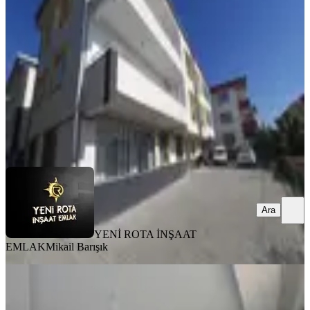
Onikişubat, Piri Reis Mahallesi
3+1
·
145 m²
·
Düz Giriş (Zemin)
·
07.08.2026
3.750.000 ₺
YENİ ROTA İNŞAAT EMLAK
Mikail Barışık
Ara
Ara
YENİ ROTA İNŞAAT
EMLAK
Mikail Barışık
MANZARALI
Yeni Rota'dan Üniversite Karşısı 1+1
Satlık Daire