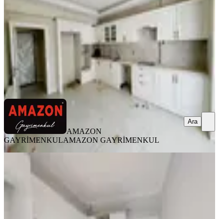
4+1
·
225 m²
·
7. Kat
·
07.08.2026
5.875.000 ₺
AMAZON GAYRİMENKUL
AMAZON GAYRİMENKUL
Ara
Ara
AMAZON
GAYRİMENKUL
AMAZON GAYRİMENKUL
YENİ
Germenicia'dan Hürriyet Mh.de İyi
Lokasyonda Geniş Satılık 3+1
Onikişubat, Hürriyet Mahallesi
3+1
·
150 m²
·
3. Kat
·
07.08.2026