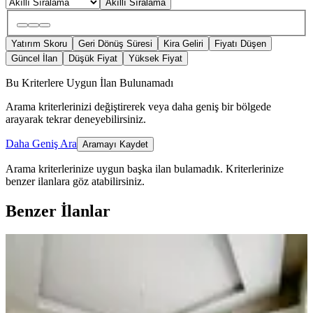
Akıllı Sıralama
Yatırım Skoru
Geri Dönüş Süresi
Kira Geliri
Fiyatı Düşen
Güncel İlan
Düşük Fiyat
Yüksek Fiyat
Bu Kriterlere Uygun İlan Bulunamadı
Arama kriterlerinizi değiştirerek veya daha geniş bir bölgede
arayarak tekrar deneyebilirsiniz.
Daha Geniş Ara
Aramayı Kaydet
Arama kriterlerinize uygun başka ilan bulamadık.
Kriterlerinize
benzer ilanlara göz atabilirsiniz.
Benzer İlanlar
YENİ
Amazon'dan Gözde Semtte Havuzlu
Site'de Sıfır Yapı Satılık Daire
Onikişubat, Yamaçtepe Mahallesi