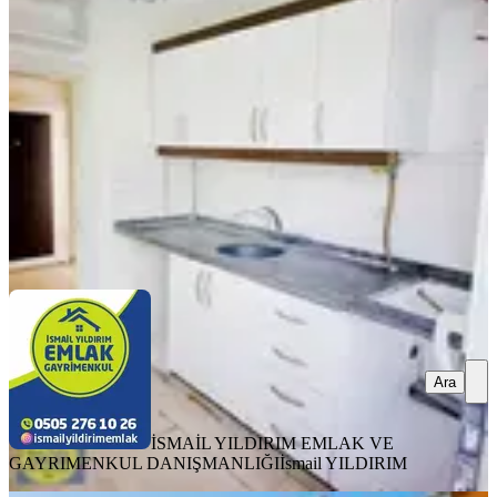
Onikişubat, Ertuğrul Gazi Mahallesi
2+1
·
95 m²
·
Bahçe katı
·
07.08.2026
1.900.000 ₺
İSMAİL YILDIRIM EMLAK VE GAYRIMENKUL
DANIŞMANLIĞI
İsmail YILDIRIM
Ara
Ara
İSMAİL YILDIRIM EMLAK VE
GAYRIMENKUL DANIŞMANLIĞI
İsmail YILDIRIM