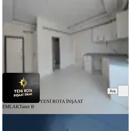
Onikişubat, Avşar Mahallesi
1+1
·
50 m²
·
3. Kat
·
06.08.2026
1.700.000 ₺
YENİ ROTA İNŞAAT EMLAK
Taner B
Ara
Ara
YENİ ROTA İNŞAAT
EMLAK
Taner B
MANZARALI
Yeni Rotadan Üniversite Bölgesi Satlık
1+1