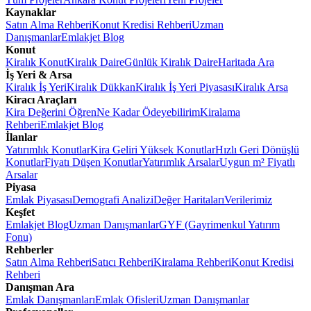
Kaynaklar
Satın Alma Rehberi
Konut Kredisi Rehberi
Uzman
Danışmanlar
Emlakjet Blog
Konut
Kiralık Konut
Kiralık Daire
Günlük Kiralık Daire
Haritada Ara
İş Yeri & Arsa
Kiralık İş Yeri
Kiralık Dükkan
Kiralık İş Yeri Piyasası
Kiralık Arsa
Kiracı Araçları
Kira Değerini Öğren
Ne Kadar Ödeyebilirim
Kiralama
Rehberi
Emlakjet Blog
İlanlar
Yatırımlık Konutlar
Kira Geliri Yüksek Konutlar
Hızlı Geri Dönüşlü
Konutlar
Fiyatı Düşen Konutlar
Yatırımlık Arsalar
Uygun m² Fiyatlı
Arsalar
Piyasa
Emlak Piyasası
Demografi Analizi
Değer Haritaları
Verilerimiz
Keşfet
Emlakjet Blog
Uzman Danışmanlar
GYF (Gayrimenkul Yatırım
Fonu)
Rehberler
Satın Alma Rehberi
Satıcı Rehberi
Kiralama Rehberi
Konut Kredisi
Rehberi
Danışman Ara
Emlak Danışmanları
Emlak Ofisleri
Uzman Danışmanlar