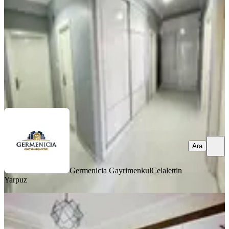
3+1
·
170 m²
·
3. Kat
·
07.08.2026
3.900.000 ₺
Germenicia Gayrimenkul
Celalettin Yarpuz
Ara
Ara
Germenicia Gayrimenkul
Celalettin
Yarpuz
YENİ
Yıldırım Emlakta Fırsat 2+1 Satılık
Daire Orman Bölge Kavşağında