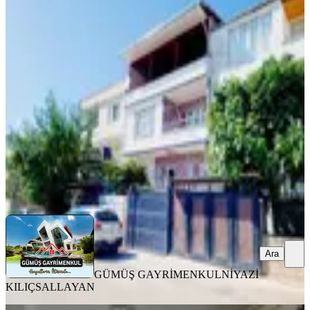
YENİ
Satlık 2 Katlı, 2 Ayrı Tapulu, Müstakil
Lüks Bina
Onikişubat, Süleymanşah Mahallesi
3+1
·
160 m²
·
06.08.2026
7.300.000 ₺
GÜMÜŞ GAYRİMENKUL
NİYAZİ KILIÇSALLAYAN
Ara
Ara
GÜMÜŞ GAYRİMENKUL
NİYAZİ
KILIÇSALLAYAN