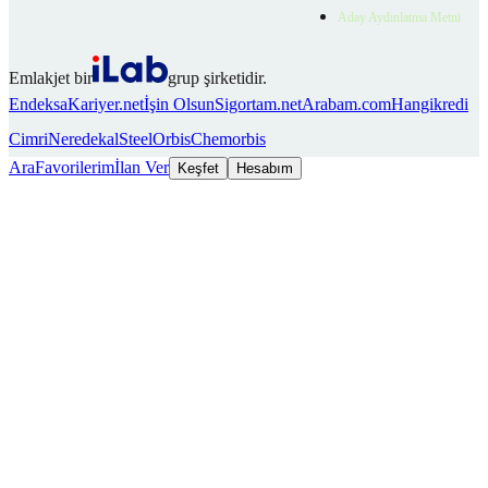
Aday Aydınlatma Metni
Emlakjet bir
grup şirketidir.
Endeksa
Kariyer.net
İşin Olsun
Sigortam.net
Arabam.com
Hangikredi
Cimri
Neredekal
SteelOrbis
Chemorbis
Ara
Favorilerim
İlan Ver
Keşfet
Hesabım