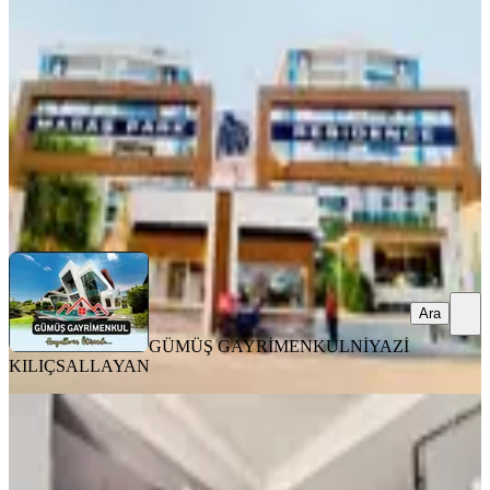
Onikişubat, Yamaçtepe Mahallesi
4+1
·
300 m²
·
6. Kat
·
04.08.2026
10.400.000 ₺
GÜMÜŞ GAYRİMENKUL
NİYAZİ KILIÇSALLAYAN
Ara
Ara
GÜMÜŞ GAYRİMENKUL
NİYAZİ
KILIÇSALLAYAN
MANZARALI
Yeni Rota'dan Üniversite Yakını 2+0
Satılık Daire