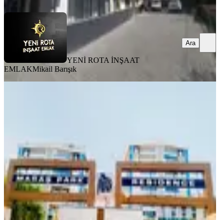
Ara
YENİ ROTA İNŞAAT
EMLAK
Mikail Barışık
BALKONLU
Maraş Park Rezidansda Satlık 4+1
Lüks Daire
Onikişubat, Yamaçtepe Mahallesi
4+1
·
300 m²
·
6. Kat
·
04.08.2026
10.400.000 ₺
GÜMÜŞ GAYRİMENKUL
NİYAZİ KILIÇSALLAYAN