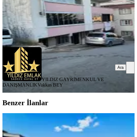
2.080.000 ₺
Geri Dönüş:
11 yıl
YILDIZ GAYRİMENKUL VE DANIŞMANLIK
Vakkas BEY
Ara
Ara
YILDIZ GAYRİMENKUL VE
DANIŞMANLIK
Vakkas BEY
Benzer İlanlar
YENİ
Doğruev'den Site İçerisinde Muhteşem
Manzaralı Satılık 5+1 Daire