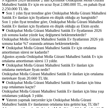
9 Ağustos 2026 tarihinde 2 ilan içerisinde Onikişubat Molla Gürani
Mahallesi Satılık Ev için en ucuz fiyat 2.080.000 TL, en pahalı fiyat
2.250.000 TL'dir.
Son 1 yılın fiyat trendine göre Onikişubat Molla Gürani Mahallesi
Satılık Ev ilanları için fiyatların en düşük olduğu ay hangisidir?
Son 1 yılın fiyat trendine göre, Onikişubat Molla Gürani Mahallesi
Satılık Ev ilanları için fiyatların en düşük olduğu ay Ekim ayıdır.
Onikişubat Molla Gürani Mahallesi Satılık Ev fiyatlarının 2026
yılı sonuna kadar yüzde kaç değişmesi beklenmektedir?
Onikişubat Molla Gürani Mahallesi Satılık Ev fiyatlarının 2026 yılı
sonuna kadar %7 oranında artması beklenmektedir.
Onikişubat Molla Gürani Mahallesi Satılık Ev için ortalama
amortisman süresi ne kadardır?
Ağustos ayında Onikişubat Molla Gürani Mahallesi Satılık Ev için
ortalama amortisman süresi 13 yıldır.
Onikişubat Molla Gürani Mahallesi Satılık Ev ilanları için
ortalama metrekare fiyatı nedir?
Onikişubat Molla Gürani Mahallesi Satılık Ev ilanları için ortalama
metrekare fiyatı 20.660 TL'dir.
Onikişubat Molla Gürani Mahallesi Satılık Ev ilanları için bina
yaşı ortalaması kaçtır?
Onikişubat Molla Gürani Mahallesi Satılık Ev ilanları için bina yaşı
ortalaması yaklaşık 3 yıldır.
Yatırım yapmak isteyenler için Onikişubat Molla Gürani
Mahallesi Satılık Ev ilanlarının ortalama kira getirisi kaç TL'dir?