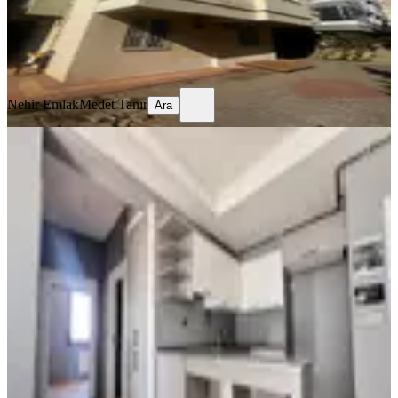
Nehir Emlak
Medet Tanır
Ara
Nehir Emlak
Medet Tanır
Ara
MANZARALI
Yeni Rota'dan Üniversite Yakını 2+0
Satılık Daire
Onikişubat, Maarif Mahallesi
2+0
·
85 m²
·
5. Kat
·
07.08.2026
3.150.000 ₺
YENİ ROTA İNŞAAT EMLAK
Hayrunnisa Teltik
Ara