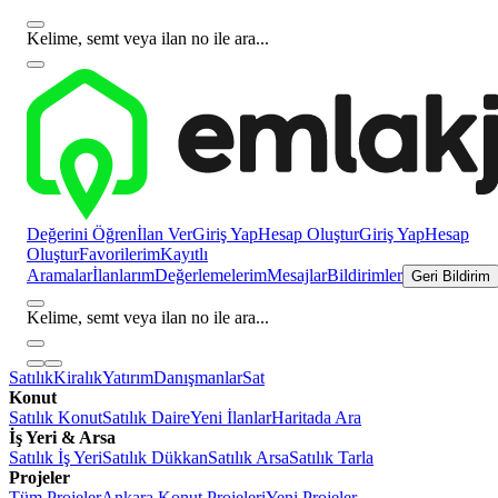
Kelime, semt veya ilan no ile ara...
Değerini Öğren
İlan Ver
Giriş Yap
Hesap Oluştur
Giriş Yap
Hesap
Oluştur
Favorilerim
Kayıtlı
Aramalar
İlanlarım
Değerlemelerim
Mesajlar
Bildirimler
Geri Bildirim
Kelime, semt veya ilan no ile ara...
Satılık
Kiralık
Yatırım
Danışmanlar
Sat
Konut
Satılık Konut
Satılık Daire
Yeni İlanlar
Haritada Ara
İş Yeri & Arsa
Satılık İş Yeri
Satılık Dükkan
Satılık Arsa
Satılık Tarla
Projeler
Tüm Projeler
Ankara Konut Projeleri
Yeni Projeler