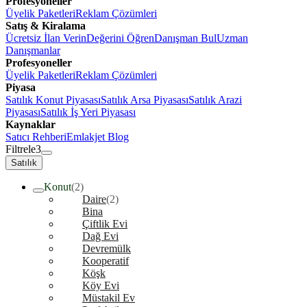
Profesyoneller
Üyelik Paketleri
Reklam Çözümleri
Satış & Kiralama
Ücretsiz İlan Verin
Değerini Öğren
Danışman Bul
Uzman
Danışmanlar
Profesyoneller
Üyelik Paketleri
Reklam Çözümleri
Piyasa
Satılık Konut Piyasası
Satılık Arsa Piyasası
Satılık Arazi
Piyasası
Satılık İş Yeri Piyasası
Kaynaklar
Satıcı Rehberi
Emlakjet Blog
Filtrele
3
Satılık
Konut
(2)
Daire
(2)
Bina
Çiftlik Evi
Dağ Evi
Devremülk
Kooperatif
Köşk
Köy Evi
Müstakil Ev