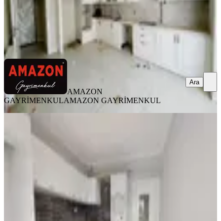
AMAZON GAYRİMENKUL
AMAZON GAYRİMENKUL
Ara
Ara
AMAZON
GAYRİMENKUL
AMAZON GAYRİMENKUL
YENİ
Germenicia'dan Hürriyet Mh.de İyi
Lokasyonda Geniş Satılık 3+1
Onikişubat, Hürriyet Mahallesi
3+1
·
150 m²
·
3. Kat
·
07.08.2026
5.150.000 ₺