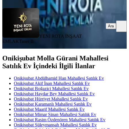
Ara
Ara
YENİ ROTA İNŞAAT
EMLAK
Taner B
Onikişubat Molla Gürani Mahallesi
Satılık Ev İçindeki İlgili İlanlar
Onikişubat Abdülhamid Han Mahallesi Satılık Ev
Onikişubat Akif İnan Mahallesi Satılık Ev
Onikişubat Boğaziçi Mahallesi Satılık Ev
Onikişubat Haydar Bey Mahallesi Satılık Ev
Onikişubat Hürriyet Mahallesi Satılık Ev
Onikişubat Karamanlı Mahallesi Satılık Ev
Onikişubat Maarif Mahallesi Satılık Ev
Onikişubat Mimar Sinan Mahallesi Satılık Ev
Onikişubat Rasim Özdenören Mahallesi Satılık Ev
Onikişubat Süleymanşah Mahallesi Satılık Ev