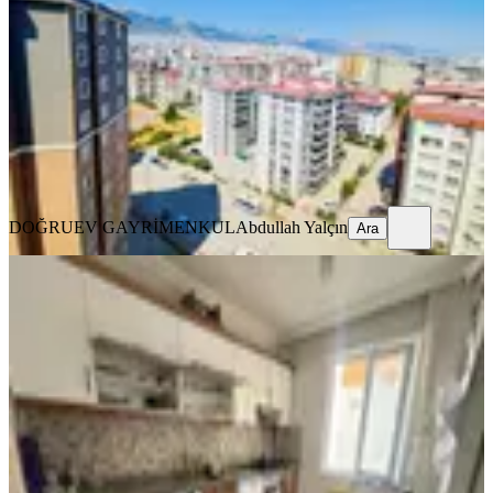
Onikişubat, Ağcalı Mahallesi
5+1
·
210 m²
·
9. Kat
·
09.08.2026
5.500.000 ₺
DOĞRUEV GAYRİMENKUL
Abdullah Yalçın
Ara
DOĞRUEV GAYRİMENKUL
Abdullah Yalçın
Ara
YENİ
Çetin Gayrimenkul'den Agcalı Yoluna
Yakın Satılık Geniş 3+1 Dair
Onikişubat, Piri Reis Mahallesi
3+1
·
150 m²
·
5. Kat
·
08.08.2026
2.695.000 ₺