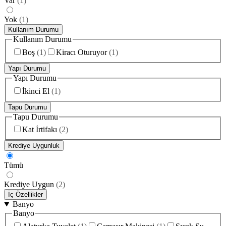
Var
(
1
)
Yok
(
1
)
Kullanım Durumu
Kullanım Durumu
Boş
(
1
)
Kiracı Oturuyor
(
1
)
Yapı Durumu
Yapı Durumu
İkinci El
(
1
)
Tapu Durumu
Tapu Durumu
Kat İrtifakı
(
2
)
Krediye Uygunluk
Tümü
Krediye Uygun
(
2
)
İç Özellikler
Banyo
Banyo