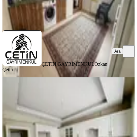
ÇETİN GAYRİMENKUL
Özkan Çetin
Ara
Ara
ÇETİN GAYRİMENKUL
Özkan
Çetin
YENİ
Amazon'dan Gözde Semtte Havuzlu
Site'de Sıfır Yapı Satılık Daire
Onikişubat, Yamaçtepe Mahallesi
4+1
·
225 m²
·
7. Kat
·
07.08.2026
5.875.000 ₺