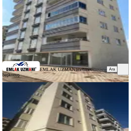
3+1
·
140 m²
·
6. Kat
·
05.08.2026
4.250.000 ₺
EMLAK UZMANI
mehmet başkonuş
Ara
EMLAK UZMANI
mehmet
Ara
başkonuş
YENİ
%
6
Nehir Den Binevler Mahallesin De
Satılık 2+1 Daire
Onikişubat, Mimar Sinan Mahallesi
2+1
·
95 m²
·
Düz Giriş (Zemin)
·
05.08.2026
1.680.000 ₺
1.790.000 ₺