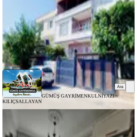
Onikişubat, Süleymanşah Mahallesi
3+1
·
160 m²
·
06.08.2026
7.300.000 ₺
GÜMÜŞ GAYRİMENKUL
NİYAZİ KILIÇSALLAYAN
Ara
Ara
GÜMÜŞ GAYRİMENKUL
NİYAZİ
KILIÇSALLAYAN
YENİ
Yeni Rota Emlaktan Merkezi
Konumda Satılık 3+1 Daire
Onikişubat, Akif İnan Mahallesi