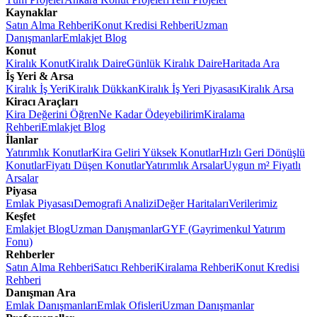
Kaynaklar
Satın Alma Rehberi
Konut Kredisi Rehberi
Uzman
Danışmanlar
Emlakjet Blog
Konut
Kiralık Konut
Kiralık Daire
Günlük Kiralık Daire
Haritada Ara
İş Yeri & Arsa
Kiralık İş Yeri
Kiralık Dükkan
Kiralık İş Yeri Piyasası
Kiralık Arsa
Kiracı Araçları
Kira Değerini Öğren
Ne Kadar Ödeyebilirim
Kiralama
Rehberi
Emlakjet Blog
İlanlar
Yatırımlık Konutlar
Kira Geliri Yüksek Konutlar
Hızlı Geri Dönüşlü
Konutlar
Fiyatı Düşen Konutlar
Yatırımlık Arsalar
Uygun m² Fiyatlı
Arsalar
Piyasa
Emlak Piyasası
Demografi Analizi
Değer Haritaları
Verilerimiz
Keşfet
Emlakjet Blog
Uzman Danışmanlar
GYF (Gayrimenkul Yatırım
Fonu)
Rehberler
Satın Alma Rehberi
Satıcı Rehberi
Kiralama Rehberi
Konut Kredisi
Rehberi
Danışman Ara
Emlak Danışmanları
Emlak Ofisleri
Uzman Danışmanlar