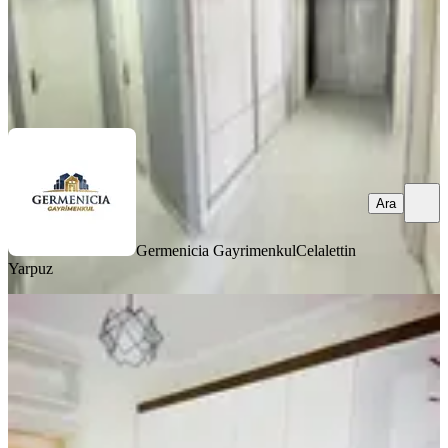
Germenicia Gayrimenkul
Celalettin Yarpuz
Ara
Ara
Germenicia Gayrimenkul
Celalettin
Yarpuz
YENİ
Yıldırım Emlakta Fırsat 2+1 Satılık
Daire Orman Bölge Kavşağında
Onikişubat, Ertuğrul Gazi Mahallesi
2+1
·
95 m²
·
Bahçe katı
·
07.08.2026