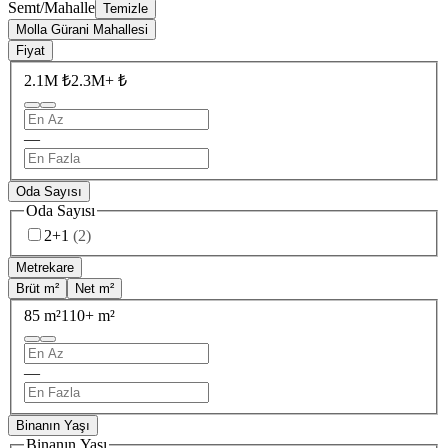
Semt/Mahalle
Temizle
Molla Gürani Mahallesi
Fiyat
2.1M ₺
2.3M+ ₺
—
Oda Sayısı
Oda Sayısı
2+1
(
2
)
Metrekare
Brüt m²
Net m²
85 m²
110+ m²
—
Binanın Yaşı
Binanın Yaşı