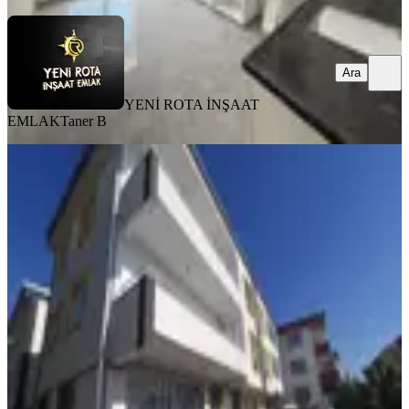
Ara
YENİ ROTA İNŞAAT
EMLAK
Taner B
SIFIR BİNA
Yeni Rota'dan Sıfır Yapı-yatay
Mimari-az Katlı-satılık 3+1 Daire
Onikişubat, Piri Reis Mahallesi
3+1
·
145 m²
·
Düz Giriş (Zemin)
·
07.08.2026
3.750.000 ₺
YENİ ROTA İNŞAAT EMLAK
Mikail Barışık
Ara