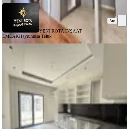
Ara
YENİ ROTA İNŞAAT
EMLAK
Hayrunnisa Teltik
SIFIR BİNA
Yeni Rota'dan Yeni Yapım Çift
Balkonlu Geniş Satlık 4+1 Daire
Onikişubat, Vadi Mahallesi
4+1
·
250 m²
·
2. Kat
·
07.08.2026
7.750.000 ₺
YENİ ROTA İNŞAAT EMLAK
Taner B
Ara