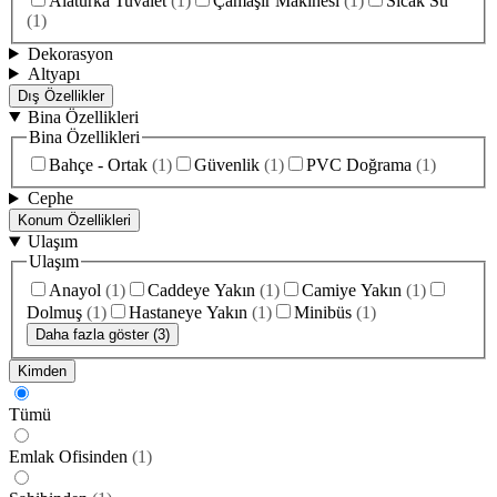
Alaturka Tuvalet
(
1
)
Çamaşır Makinesi
(
1
)
Sıcak Su
(
1
)
Dekorasyon
Altyapı
Dış Özellikler
Bina Özellikleri
Bina Özellikleri
Bahçe - Ortak
(
1
)
Güvenlik
(
1
)
PVC Doğrama
(
1
)
Cephe
Konum Özellikleri
Ulaşım
Ulaşım
Anayol
(
1
)
Caddeye Yakın
(
1
)
Camiye Yakın
(
1
)
Dolmuş
(
1
)
Hastaneye Yakın
(
1
)
Minibüs
(
1
)
Daha fazla göster (3)
Kimden
Tümü
Emlak Ofisinden
(
1
)