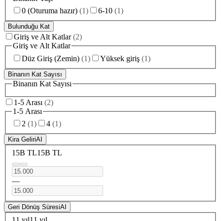
0 (Oturuma hazır)
(
1
)
6-10
(
1
)
Bulunduğu Kat
Giriş ve Alt Katlar
(
2
)
Giriş ve Alt Katlar
Düz Giriş (Zemin)
(
1
)
Yüksek giriş
(
1
)
Binanın Kat Sayısı
Binanın Kat Sayısı
1-5 Arası
(
2
)
1-5 Arası
2
(
1
)
4
(
1
)
Kira Geliri
AI
15B TL
15B TL
—
Geri Dönüş Süresi
AI
11 yıl
11 yıl