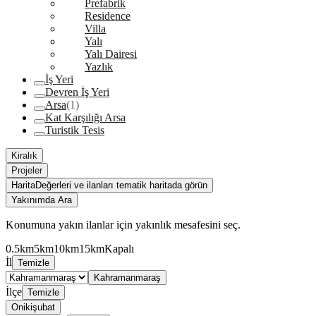
Prefabrik
Residence
Villa
Yalı
Yalı Dairesi
Yazlık
İş Yeri
Devren İş Yeri
Arsa
(1)
Kat Karşılığı Arsa
Turistik Tesis
Kiralık
Projeler
Harita
Değerleri ve ilanları tematik haritada görün
Yakınımda Ara
Konumuna yakın ilanlar için yakınlık mesafesini seç.
0.5km
5km
10km
15km
Kapalı
İl
Temizle
Kahramanmaraş
İlçe
Temizle
Onikişubat