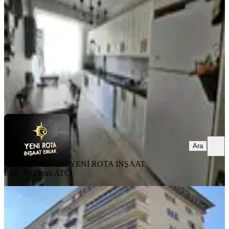
3+1
·
150 m²
·
1. Kat
·
05.08.2026
3.400.000 ₺
YENİ ROTA İNŞAAT EMLAK
Faruk ATCI
Ara
Ara
YENİ ROTA İNŞAAT
EMLAK
Faruk ATCI
YENİ
Yamaçtepe'de Fırsat Daire 3+1
Onikişubat, Yamaçtepe Mahallesi