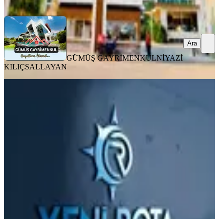
Ara
Ara
GÜMÜŞ GAYRİMENKUL
NİYAZİ
KILIÇSALLAYAN
MANZARALI
Yeni Rotadan Üniversite Bölgesi Satlık
1+1
Onikişubat, Yamaçtepe Mahallesi
1+1
·
55 m²
·
7. Kat
·
03.08.2026
2.300.000 ₺
YENİ ROTA İNŞAAT EMLAK
Taner B