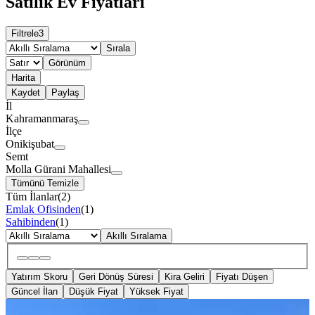
Satılık Ev Fiyatları
Filtrele
3
Sırala
Görünüm
Harita
Kaydet
Paylaş
İl
Kahramanmaraş
İlçe
Onikişubat
Semt
Molla Gürani Mahallesi
Tümünü Temizle
Tüm İlanlar
(
2
)
Emlak Ofisinden
(
1
)
Sahibinden
(
1
)
Akıllı Sıralama
Yatırım Skoru
Geri Dönüş Süresi
Kira Geliri
Fiyatı Düşen
Güncel İlan
Düşük Fiyat
Yüksek Fiyat
SIFIR BİNA