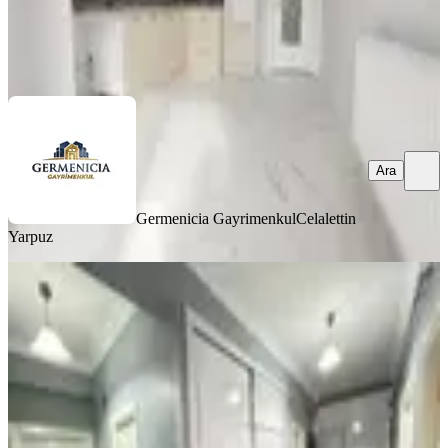
Germenicia Gayrimenkul
Celalettin Yarpuz
Ara
Ara
Germenicia Gayrimenkul
Celalettin
Yarpuz
YENİ
Germenıcıa'dan Boğaziçi'nde Satılık
Geniş 3+1 Daire
Onikişubat, Boğaziçi Mahallesi
3+1
·
170 m²
·
3. Kat
·
07.08.2026
3.900.000 ₺