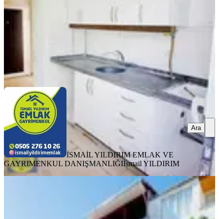
1.900.000 ₺
İSMAİL YILDIRIM EMLAK VE GAYRIMENKUL
DANIŞMANLIĞI
İsmail YILDIRIM
Ara
Ara
İSMAİL YILDIRIM EMLAK VE
GAYRIMENKUL DANIŞMANLIĞI
İsmail YILDIRIM
YENİ
Satlık 2 Katlı, 2 Ayrı Tapulu, Müstakil
Lüks Bina