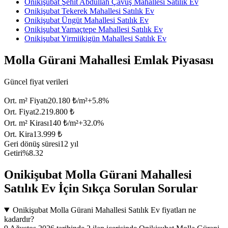
Onikişubat Şehit Abdullah Çavuş Mahallesi Satılık Ev
Onikişubat Tekerek Mahallesi Satılık Ev
Onikişubat Üngüt Mahallesi Satılık Ev
Onikişubat Yamaçtepe Mahallesi Satılık Ev
Onikişubat Yirmiikigün Mahallesi Satılık Ev
Molla Gürani Mahallesi Emlak Piyasası
Güncel fiyat verileri
Ort. m² Fiyatı
20.180 ₺/m²
+
5.8
%
Ort. Fiyat
2.219.800 ₺
Ort. m² Kirası
140 ₺/m²
+
32.0
%
Ort. Kira
13.999 ₺
Geri dönüş süresi
12 yıl
Getiri
%8.32
Onikişubat Molla Gürani Mahallesi
Satılık Ev İçin Sıkça Sorulan Sorular
Onikişubat Molla Gürani Mahallesi Satılık Ev fiyatları ne
kadardır?