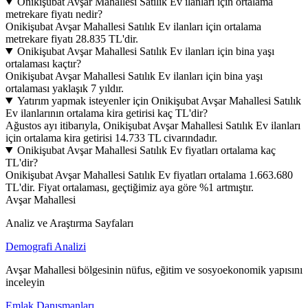
Onikişubat Avşar Mahallesi Satılık Ev ilanları için ortalama
metrekare fiyatı nedir?
Onikişubat Avşar Mahallesi Satılık Ev ilanları için ortalama
metrekare fiyatı 28.835 TL'dir.
Onikişubat Avşar Mahallesi Satılık Ev ilanları için bina yaşı
ortalaması kaçtır?
Onikişubat Avşar Mahallesi Satılık Ev ilanları için bina yaşı
ortalaması yaklaşık 7 yıldır.
Yatırım yapmak isteyenler için Onikişubat Avşar Mahallesi Satılık
Ev ilanlarının ortalama kira getirisi kaç TL'dir?
Ağustos ayı itibarıyla, Onikişubat Avşar Mahallesi Satılık Ev ilanları
için ortalama kira getirisi 14.733 TL civarındadır.
Onikişubat Avşar Mahallesi Satılık Ev fiyatları ortalama kaç
TL'dir?
Onikişubat Avşar Mahallesi Satılık Ev fiyatları ortalama 1.663.680
TL'dir. Fiyat ortalaması, geçtiğimiz aya göre %1 artmıştır.
Avşar Mahallesi
Analiz ve Araştırma Sayfaları
Demografi Analizi
Avşar Mahallesi bölgesinin nüfus, eğitim ve sosyoekonomik yapısını
inceleyin
Emlak Danışmanları