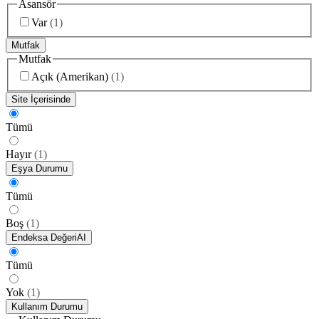
Asansör
Var
(
1
)
Mutfak
Mutfak
Açık (Amerikan)
(
1
)
Site İçerisinde
Tümü
Hayır
(
1
)
Eşya Durumu
Tümü
Boş
(
1
)
Endeksa Değeri
AI
Tümü
Yok
(
1
)
Kullanım Durumu