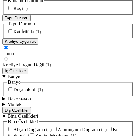
Kullanım Durumu
Boş
(
1
)
Tapu Durumu
Tapu Durumu
Kat İrtifakı
(
1
)
Krediye Uygunluk
Tümü
Krediye Uygun Değil
(
1
)
İç Özellikler
Banyo
Banyo
Duşakabinli
(
1
)
Dekorasyon
Mutfak
Dış Özellikler
Bina Özellikleri
Bina Özellikleri
Ahşap Doğrama
(
1
)
Alüminyum Doğrama
(
1
)
Isı
Yalıtımı
(
1
)
Yangın Merdiveni
(
1
)