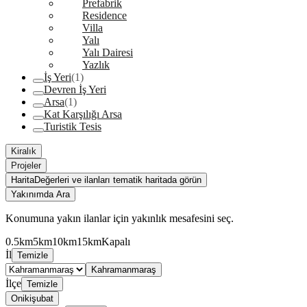
Prefabrik
Residence
Villa
Yalı
Yalı Dairesi
Yazlık
İş Yeri
(1)
Devren İş Yeri
Arsa
(1)
Kat Karşılığı Arsa
Turistik Tesis
Kiralık
Projeler
Harita
Değerleri ve ilanları tematik haritada görün
Yakınımda Ara
Konumuna yakın ilanlar için yakınlık mesafesini seç.
0.5km
5km
10km
15km
Kapalı
İl
Temizle
Kahramanmaraş
İlçe
Temizle
Onikişubat