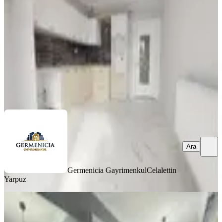
3+1
·
150 m²
·
3. Kat
·
07.08.2026
5.150.000 ₺
Germenicia Gayrimenkul
Celalettin Yarpuz
Ara
Ara
Germenicia Gayrimenkul
Celalettin
Yarpuz
YENİ
Germenıcıa'dan Boğaziçi'nde Satılık
Geniş 3+1 Daire