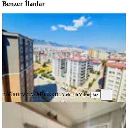
Benzer İlanlar
YENİ
Doğruev'den Site İçerisinde Muhteşem
Manzaralı Satılık 5+1 Daire
Onikişubat, Ağcalı Mahallesi
5+1
·
210 m²
·
9. Kat
·
09.08.2026
5.500.000 ₺
DOĞRUEV GAYRİMENKUL
Abdullah Yalçın
Ara
DOĞRUEV GAYRİMENKUL
Abdullah Yalçın
Ara
YENİ
Çetin Gayrimenkul'den Agcalı Yoluna
Yakın Satılık Geniş 3+1 Dair
Onikişubat, Piri Reis Mahallesi