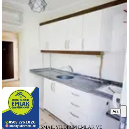
Yıldırım Emlakta Fırsat 2+1 Satılık
Daire Orman Bölge Kavşağında
Onikişubat, Ertuğrul Gazi Mahallesi
2+1
·
95 m²
·
Bahçe katı
·
07.08.2026
1.900.000 ₺
İSMAİL YILDIRIM EMLAK VE GAYRIMENKUL
DANIŞMANLIĞI
İsmail YILDIRIM
Ara
Ara
İSMAİL YILDIRIM EMLAK VE