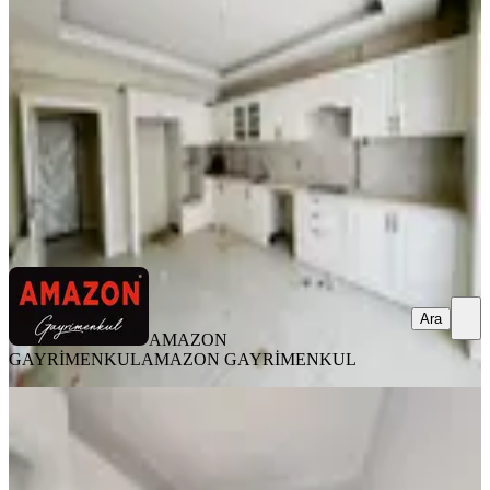
Onikişubat, Yamaçtepe Mahallesi
4+1
·
225 m²
·
7. Kat
·
07.08.2026
5.875.000 ₺
AMAZON GAYRİMENKUL
AMAZON GAYRİMENKUL
Ara
Ara
AMAZON
GAYRİMENKUL
AMAZON GAYRİMENKUL
YENİ
Germenicia'dan Hürriyet Mh.de İyi
Lokasyonda Geniş Satılık 3+1
Onikişubat, Hürriyet Mahallesi