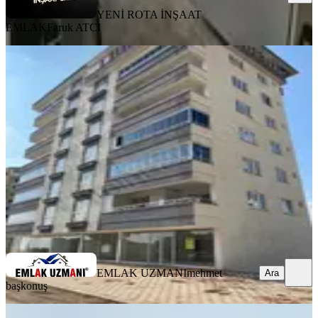
YENİ ROTA İNŞAAT
EMLAK
Faruk ATCI
BALKONLU
Yamaçtepe'de Fırsat Daire 3+1
Onikişubat, Yamaçtepe Mahallesi
3+1
·
140 m²
·
6. Kat
·
05.08.2026
4.250.000 ₺
EMLAK UZMANI
mehmet başkonuş
Ara
EMLAK UZMANI
mehmet
Ara
başkonuş
BALKONLU