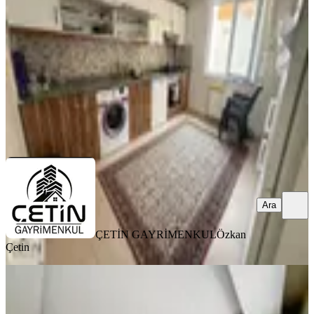
3+1
·
150 m²
·
5. Kat
·
08.08.2026
2.695.000 ₺
ÇETİN GAYRİMENKUL
Özkan Çetin
Ara
Ara
ÇETİN GAYRİMENKUL
Özkan
Çetin
YENİ
Amazon'dan Gözde Semtte Havuzlu
Site'de Sıfır Yapı Satılık Daire