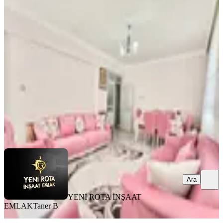
Yeni Rota'dan Merkezi Konumda
Satlık Geniş 3+1 Daire
Onikişubat, Necip Fazıl Mahallesi
3+1
·
150 m²
·
4. Kat
·
03.08.2026
3.850.000 ₺
YENİ ROTA İNŞAAT EMLAK
Taner B
Ara
Ara
YENİ ROTA İNŞAAT
EMLAK
Taner B