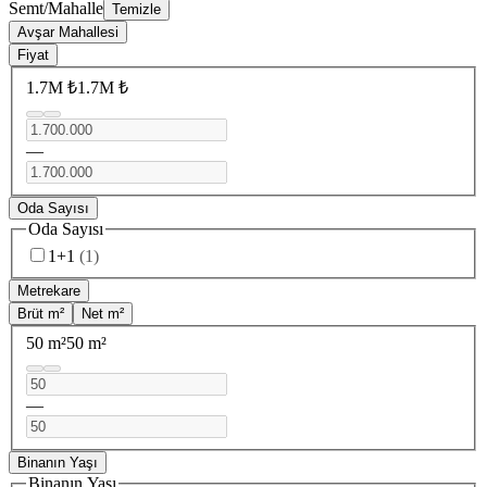
Semt/Mahalle
Temizle
Avşar Mahallesi
Fiyat
1.7M ₺
1.7M ₺
—
Oda Sayısı
Oda Sayısı
1+1
(
1
)
Metrekare
Brüt m²
Net m²
50 m²
50 m²
—
Binanın Yaşı
Binanın Yaşı