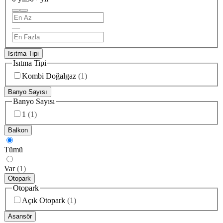
—
Isıtma Tipi
Isıtma Tipi
Kombi Doğalgaz
(
1
)
Banyo Sayısı
Banyo Sayısı
1
(
1
)
Balkon
Tümü
Var
(
1
)
Otopark
Otopark
Açık Otopark
(
1
)
Asansör