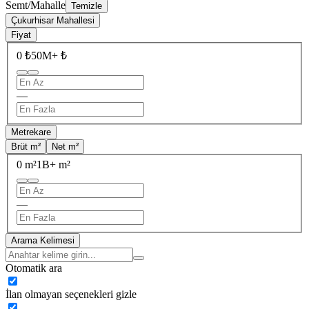
Semt/Mahalle
Temizle
Çukurhisar Mahallesi
Fiyat
0 ₺
50M+ ₺
—
Metrekare
Brüt m²
Net m²
0 m²
1B+ m²
—
Arama Kelimesi
Otomatik ara
İlan olmayan seçenekleri gizle