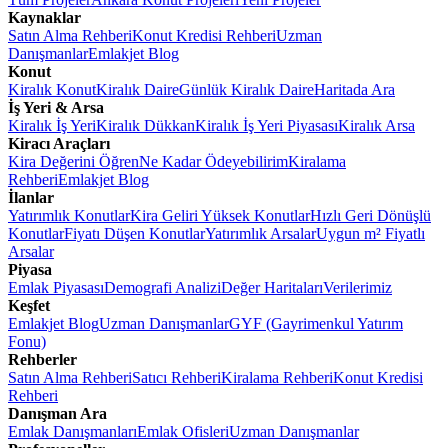
Kaynaklar
Satın Alma Rehberi
Konut Kredisi Rehberi
Uzman
Danışmanlar
Emlakjet Blog
Konut
Kiralık Konut
Kiralık Daire
Günlük Kiralık Daire
Haritada Ara
İş Yeri & Arsa
Kiralık İş Yeri
Kiralık Dükkan
Kiralık İş Yeri Piyasası
Kiralık Arsa
Kiracı Araçları
Kira Değerini Öğren
Ne Kadar Ödeyebilirim
Kiralama
Rehberi
Emlakjet Blog
İlanlar
Yatırımlık Konutlar
Kira Geliri Yüksek Konutlar
Hızlı Geri Dönüşlü
Konutlar
Fiyatı Düşen Konutlar
Yatırımlık Arsalar
Uygun m² Fiyatlı
Arsalar
Piyasa
Emlak Piyasası
Demografi Analizi
Değer Haritaları
Verilerimiz
Keşfet
Emlakjet Blog
Uzman Danışmanlar
GYF (Gayrimenkul Yatırım
Fonu)
Rehberler
Satın Alma Rehberi
Satıcı Rehberi
Kiralama Rehberi
Konut Kredisi
Rehberi
Danışman Ara
Emlak Danışmanları
Emlak Ofisleri
Uzman Danışmanlar