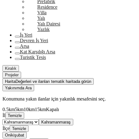
Prefabrik
Residence
Villa
Yalı
Yalı Dairesi
Yazlık
İş Yeri
Devren İş Yeri
Arsa
Kat Karşılığı Arsa
Turistik Tesis
Kiralık
Projeler
Harita
Değerleri ve ilanları tematik haritada görün
Yakınımda Ara
Konumuna yakın ilanlar için yakınlık mesafesini seç.
0.5km
5km
10km
15km
Kapalı
İl
Temizle
Kahramanmaraş
İlçe
Temizle
Onikişubat