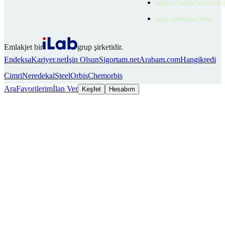
Müşteri Yetkilisi Veri Gizlili
Aday Aydınlatma Metni
Emlakjet bir
grup şirketidir.
Endeksa
Kariyer.net
İşin Olsun
Sigortam.net
Arabam.com
Hangikredi
Cimri
Neredekal
SteelOrbis
Chemorbis
Ara
Favorilerim
İlan Ver
Keşfet
Hesabım