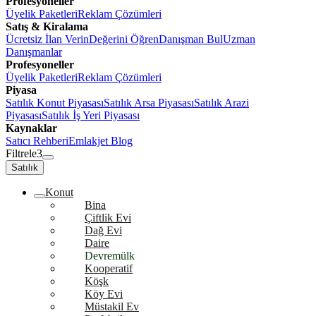
Profesyoneller
Üyelik Paketleri
Reklam Çözümleri
Satış & Kiralama
Ücretsiz İlan Verin
Değerini Öğren
Danışman Bul
Uzman
Danışmanlar
Profesyoneller
Üyelik Paketleri
Reklam Çözümleri
Piyasa
Satılık Konut Piyasası
Satılık Arsa Piyasası
Satılık Arazi
Piyasası
Satılık İş Yeri Piyasası
Kaynaklar
Satıcı Rehberi
Emlakjet Blog
Filtrele
3
Satılık
Konut
Bina
Çiftlik Evi
Dağ Evi
Daire
Devremülk
Kooperatif
Köşk
Köy Evi
Müstakil Ev