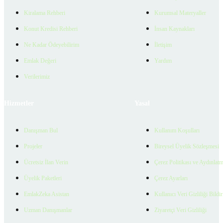
Kiralama Rehberi
Kurumsal Materyaller
Konut Kredisi Rehberi
İnsan Kaynakları
Ne Kadar Ödeyebilirim
İletişim
Emlak Değeri
Yardım
Verilerimiz
Hizmetler
Yasal
Danışman Bul
Kullanım Koşulları
Projeler
Bireysel Üyelik Sözleşmesi
Ücretsiz İlan Verin
Çerez Politikası ve Aydınlat
Üyelik Paketleri
Çerez Ayarları
EmlakZeka Asistan
Kullanıcı Veri Gizliliği Bildi
Uzman Danışmanlar
Ziyaretçi Veri Gizliliği