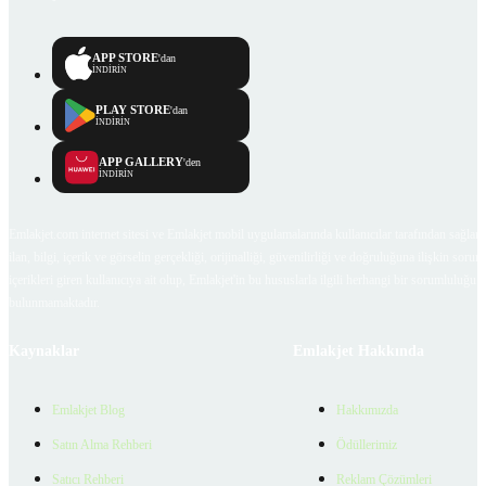
APP STORE
'dan
İNDİRİN
PLAY STORE
'dan
İNDİRİN
APP GALLERY
'den
İNDİRİN
Emlakjet.com internet sitesi ve Emlakjet mobil uygulamalarında kullanıcılar tarafından sağlana
ilan, bilgi, içerik ve görselin gerçekliği, orijinalliği, güvenilirliği ve doğruluğuna ilişkin soru
içerikleri giren kullanıcıya ait olup, Emlakjet'in bu hususlarla ilgili herhangi bir sorumluluğu
bulunmamaktadır.
Kaynaklar
Emlakjet Hakkında
Emlakjet Blog
Hakkımızda
Satın Alma Rehberi
Ödüllerimiz
Satıcı Rehberi
Reklam Çözümleri