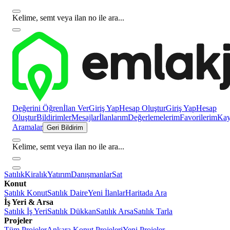
Kelime, semt veya ilan no ile ara...
Değerini Öğren
İlan Ver
Giriş Yap
Hesap Oluştur
Giriş Yap
Hesap
Oluştur
Bildirimler
Mesajlar
İlanlarım
Değerlemelerim
Favorilerim
Kayı
Aramalar
Geri Bildirim
Kelime, semt veya ilan no ile ara...
Satılık
Kiralık
Yatırım
Danışmanlar
Sat
Konut
Satılık Konut
Satılık Daire
Yeni İlanlar
Haritada Ara
İş Yeri & Arsa
Satılık İş Yeri
Satılık Dükkan
Satılık Arsa
Satılık Tarla
Projeler
Tüm Projeler
Ankara Konut Projeleri
Yeni Projeler