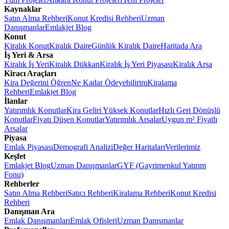
Kaynaklar
Satın Alma Rehberi
Konut Kredisi Rehberi
Uzman
Danışmanlar
Emlakjet Blog
Konut
Kiralık Konut
Kiralık Daire
Günlük Kiralık Daire
Haritada Ara
İş Yeri & Arsa
Kiralık İş Yeri
Kiralık Dükkan
Kiralık İş Yeri Piyasası
Kiralık Arsa
Kiracı Araçları
Kira Değerini Öğren
Ne Kadar Ödeyebilirim
Kiralama
Rehberi
Emlakjet Blog
İlanlar
Yatırımlık Konutlar
Kira Geliri Yüksek Konutlar
Hızlı Geri Dönüşlü
Konutlar
Fiyatı Düşen Konutlar
Yatırımlık Arsalar
Uygun m² Fiyatlı
Arsalar
Piyasa
Emlak Piyasası
Demografi Analizi
Değer Haritaları
Verilerimiz
Keşfet
Emlakjet Blog
Uzman Danışmanlar
GYF (Gayrimenkul Yatırım
Fonu)
Rehberler
Satın Alma Rehberi
Satıcı Rehberi
Kiralama Rehberi
Konut Kredisi
Rehberi
Danışman Ara
Emlak Danışmanları
Emlak Ofisleri
Uzman Danışmanlar