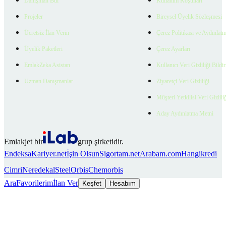
Danışman Bul
Kullanım Koşulları
Projeler
Bireysel Üyelik Sözleşmesi
Ücretsiz İlan Verin
Çerez Politikası ve Aydınlat
Üyelik Paketleri
Çerez Ayarları
EmlakZeka Asistan
Kullanıcı Veri Gizliliği Bildi
Uzman Danışmanlar
Ziyaretçi Veri Gizliliği
Müşteri Yetkilisi Veri Gizlili
Aday Aydınlatma Metni
Emlakjet bir
grup şirketidir.
Endeksa
Kariyer.net
İşin Olsun
Sigortam.net
Arabam.com
Hangikredi
Cimri
Neredekal
SteelOrbis
Chemorbis
Ara
Favorilerim
İlan Ver
Keşfet
Hesabım