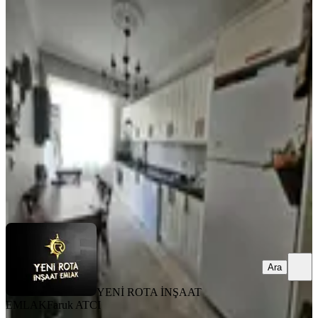
YENİ
Yeni Rota Emlaktan Merkezi
Konumda Satılık 3+1 Daire
Onikişubat, Akif İnan Mahallesi
3+1
·
150 m²
·
1. Kat
·
05.08.2026
3.400.000 ₺
YENİ ROTA İNŞAAT EMLAK
Faruk ATCI
Ara
Ara
YENİ ROTA İNŞAAT
EMLAK
Faruk ATCI