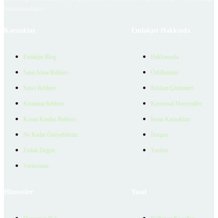
bulunmamaktadır.
Kaynaklar
Emlakjet Hakkında
Emlakjet Blog
Hakkımızda
Satın Alma Rehberi
Ödüllerimiz
Satıcı Rehberi
Reklam Çözümleri
Kiralama Rehberi
Kurumsal Materyaller
Konut Kredisi Rehberi
İnsan Kaynakları
Ne Kadar Ödeyebilirim
İletişim
Emlak Değeri
Yardım
Verilerimiz
Hizmetler
Yasal