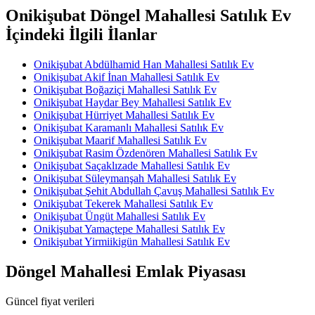
Onikişubat Döngel Mahallesi Satılık Ev
İçindeki İlgili İlanlar
Onikişubat Abdülhamid Han Mahallesi Satılık Ev
Onikişubat Akif İnan Mahallesi Satılık Ev
Onikişubat Boğaziçi Mahallesi Satılık Ev
Onikişubat Haydar Bey Mahallesi Satılık Ev
Onikişubat Hürriyet Mahallesi Satılık Ev
Onikişubat Karamanlı Mahallesi Satılık Ev
Onikişubat Maarif Mahallesi Satılık Ev
Onikişubat Rasim Özdenören Mahallesi Satılık Ev
Onikişubat Saçaklızade Mahallesi Satılık Ev
Onikişubat Süleymanşah Mahallesi Satılık Ev
Onikişubat Şehit Abdullah Çavuş Mahallesi Satılık Ev
Onikişubat Tekerek Mahallesi Satılık Ev
Onikişubat Üngüt Mahallesi Satılık Ev
Onikişubat Yamaçtepe Mahallesi Satılık Ev
Onikişubat Yirmiikigün Mahallesi Satılık Ev
Döngel Mahallesi Emlak Piyasası
Güncel fiyat verileri