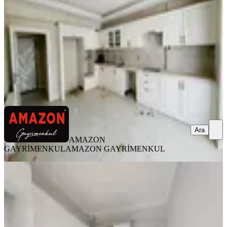
4+1
·
225 m²
·
7. Kat
·
07.08.2026
5.875.000 ₺
AMAZON GAYRİMENKUL
AMAZON GAYRİMENKUL
Ara
Ara
AMAZON
GAYRİMENKUL
AMAZON GAYRİMENKUL
YENİ
Germenicia'dan Hürriyet Mh.de İyi
Lokasyonda Geniş Satılık 3+1
Onikişubat, Hürriyet Mahallesi
3+1
·
150 m²
·
3. Kat
·
07.08.2026