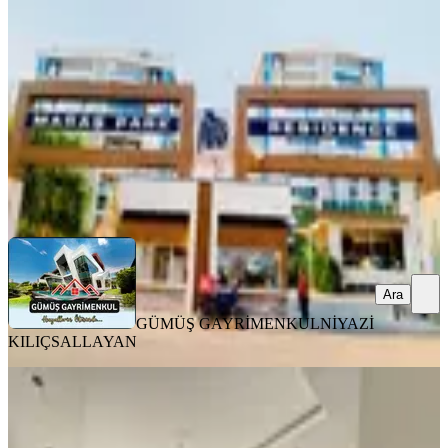
Onikişubat, Yamaçtepe Mahallesi
4+1
·
300 m²
·
6. Kat
·
04.08.2026
10.400.000 ₺
GÜMÜŞ GAYRİMENKUL
NİYAZİ KILIÇSALLAYAN
Ara
Ara
GÜMÜŞ GAYRİMENKUL
NİYAZİ
KILIÇSALLAYAN
SIFIR BİNA
Yeni Rota'dan Yeni Yapım Çift
Balkonlu Geniş Satlık 4+1 Daire