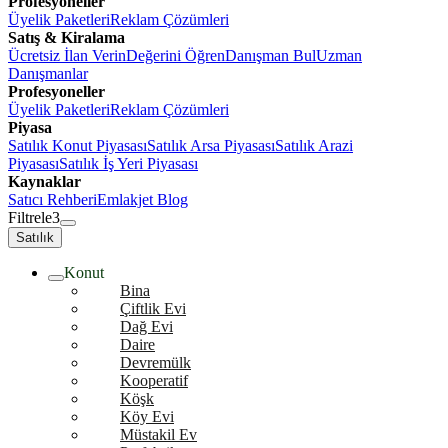
Profesyoneller
Üyelik Paketleri
Reklam Çözümleri
Satış & Kiralama
Ücretsiz İlan Verin
Değerini Öğren
Danışman Bul
Uzman
Danışmanlar
Profesyoneller
Üyelik Paketleri
Reklam Çözümleri
Piyasa
Satılık Konut Piyasası
Satılık Arsa Piyasası
Satılık Arazi
Piyasası
Satılık İş Yeri Piyasası
Kaynaklar
Satıcı Rehberi
Emlakjet Blog
Filtrele
3
Satılık
Konut
Bina
Çiftlik Evi
Dağ Evi
Daire
Devremülk
Kooperatif
Köşk
Köy Evi
Müstakil Ev