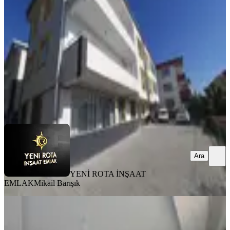
Onikişubat, Piri Reis Mahallesi
3+1
·
145 m²
·
Düz Giriş (Zemin)
·
07.08.2026
3.750.000 ₺
YENİ ROTA İNŞAAT EMLAK
Mikail Barışık
Ara
Ara
YENİ ROTA İNŞAAT
EMLAK
Mikail Barışık
MANZARALI
Yeni Rota'dan Üniversite Karşısı 1+1
Satlık Daire