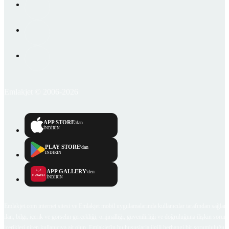
Emlakjet © 2006-2026
APP STORE
'dan
İNDİRİN
PLAY STORE
'dan
İNDİRİN
APP GALLERY
'den
İNDİRİN
Emlakjet.com internet sitesi ve Emlakjet mobil uygulamalarında kullanıcılar tarafından sağlana
ilan, bilgi, içerik ve görselin gerçekliği, orijinalliği, güvenilirliği ve doğruluğuna ilişkin soru
içerikleri giren kullanıcıya ait olup, Emlakjet'in bu hususlarla ilgili herhangi bir sorumluluğu