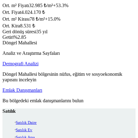
Ort. m² Fiyatı
32.985 ₺/m²
+
53.3
%
Ort. Fiyat
4.024.170 ₺
Ort. m² Kirası
78 ₺/m²
+
15.0
%
Ort. Kira
8.531 ₺
Geri dönüş süresi
35 yıl
Getiri
%2.85
Döngel Mahallesi
Analiz ve Araştırma Sayfaları
Demografi Analizi
Döngel Mahallesi bölgesinin nüfus, eğitim ve sosyoekonomik
yapısını inceleyin
Emlak Danışmanları
Bu bölgedeki emlak danışmanlarını bulun
Satılık
Satılık Daire
Satılık Ev
Satılık Arsa