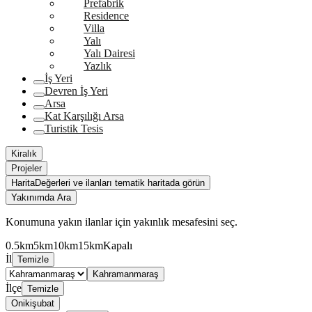
Prefabrik
Residence
Villa
Yalı
Yalı Dairesi
Yazlık
İş Yeri
Devren İş Yeri
Arsa
Kat Karşılığı Arsa
Turistik Tesis
Kiralık
Projeler
Harita
Değerleri ve ilanları tematik haritada görün
Yakınımda Ara
Konumuna yakın ilanlar için yakınlık mesafesini seç.
0.5km
5km
10km
15km
Kapalı
İl
Temizle
Kahramanmaraş
İlçe
Temizle
Onikişubat