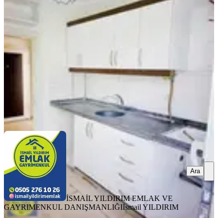
Onikişubat, Ertuğrul Gazi Mahallesi
2+1
·
95 m²
·
Bahçe katı
·
07.08.2026
1.900.000 ₺
İSMAİL YILDIRIM EMLAK VE GAYRIMENKUL
DANIŞMANLIĞI
İsmail YILDIRIM
Ara
Ara
İSMAİL YILDIRIM EMLAK VE
GAYRIMENKUL DANIŞMANLIĞI
İsmail YILDIRIM