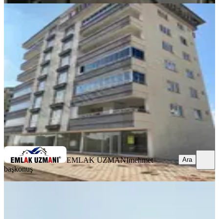
YENİ
Yamaçtepe'de Fırsat Daire 3+1
Onikişubat, Yamaçtepe Mahallesi
3+1
·
140 m²
·
6. Kat
·
05.08.2026
4.250.000 ₺
EMLAK UZMANI
mehmet başkonuş
Ara
EMLAK UZMANI
mehmet
Ara
başkonuş
YENİ
Maraş Park Rezidansda Satlık 4+1
Lüks Daire