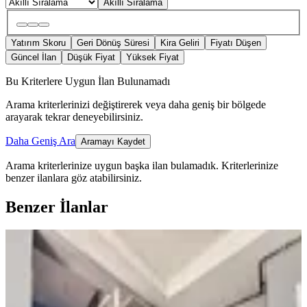
Akıllı Sıralama
Yatırım Skoru
Geri Dönüş Süresi
Kira Geliri
Fiyatı Düşen
Güncel İlan
Düşük Fiyat
Yüksek Fiyat
Bu Kriterlere Uygun İlan Bulunamadı
Arama kriterlerinizi değiştirerek veya daha geniş bir bölgede
arayarak tekrar deneyebilirsiniz.
Daha Geniş Ara
Aramayı Kaydet
Arama kriterlerinize uygun başka ilan bulamadık.
Kriterlerinize
benzer ilanlara göz atabilirsiniz.
Benzer İlanlar
YENİ
Yeni Rota'dan Üniversite Yakını 2+0
Satılık Daire
Onikişubat, Maarif Mahallesi