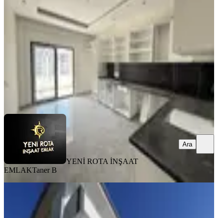
Onikişubat, Vadi Mahallesi
4+1
·
250 m²
·
2. Kat
·
07.08.2026
7.750.000 ₺
YENİ ROTA İNŞAAT EMLAK
Taner B
Ara
Ara
YENİ ROTA İNŞAAT
EMLAK
Taner B
SIFIR BİNA
Yeni Rota'dan Sıfır Yapı-yatay
Mimari-az Katlı-satılık 3+1 Daire