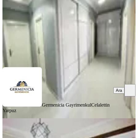
3+1
·
170 m²
·
3. Kat
·
07.08.2026
3.900.000 ₺
Germenicia Gayrimenkul
Celalettin Yarpuz
Ara
Ara
Germenicia Gayrimenkul
Celalettin
Yarpuz
YENİ
Yıldırım Emlakta Fırsat 2+1 Satılık
Daire Orman Bölge Kavşağında