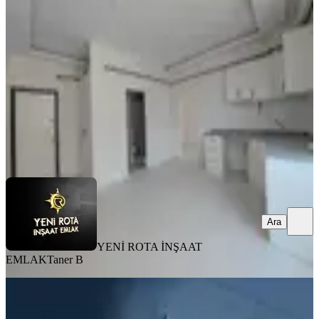
Onikişubat, Avşar Mahallesi
1+1
·
50 m²
·
3. Kat
·
06.08.2026
1.700.000 ₺
YENİ ROTA İNŞAAT EMLAK
Taner B
Ara
Ara
YENİ ROTA İNŞAAT
EMLAK
Taner B
MANZARALI
Yeni Rotadan Üniversite Bölgesi Satlık
1+1