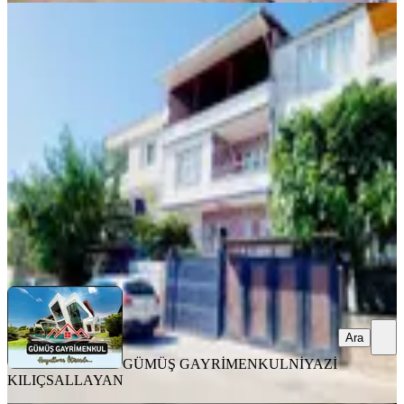
YENİ
Satlık 2 Katlı, 2 Ayrı Tapulu, Müstakil
Lüks Bina
Onikişubat, Süleymanşah Mahallesi
3+1
·
160 m²
·
06.08.2026
7.300.000 ₺
GÜMÜŞ GAYRİMENKUL
NİYAZİ KILIÇSALLAYAN
Ara
Ara
GÜMÜŞ GAYRİMENKUL
NİYAZİ
KILIÇSALLAYAN