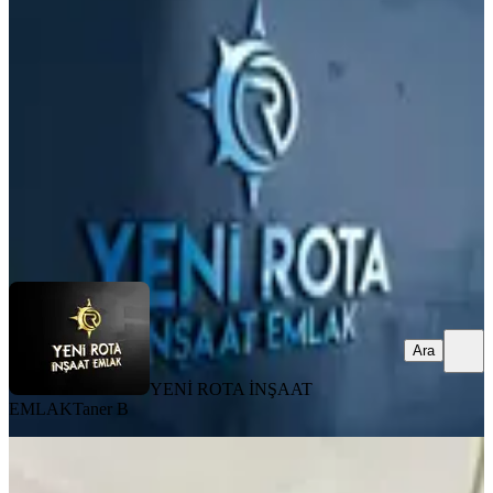
Onikişubat, Yamaçtepe Mahallesi
1+1
·
55 m²
·
7. Kat
·
03.08.2026
2.300.000 ₺
YENİ ROTA İNŞAAT EMLAK
Taner B
Ara
Ara
YENİ ROTA İNŞAAT
EMLAK
Taner B
MANZARALI
Yeni Rota'dan Merkezi Konumda