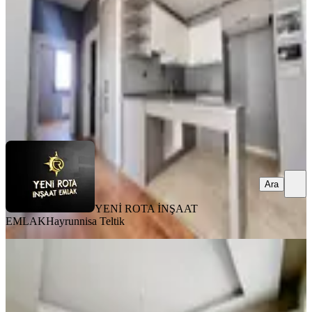
2+0
·
85 m²
·
5. Kat
·
07.08.2026
3.150.000 ₺
YENİ ROTA İNŞAAT EMLAK
Hayrunnisa Teltik
Ara
Ara
YENİ ROTA İNŞAAT
EMLAK
Hayrunnisa Teltik
YENİ
Amazon'dan Gözde Semtte Havuzlu
Site'de Sıfır Yapı Satılık Daire
Onikişubat, Yamaçtepe Mahallesi