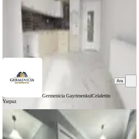
5.150.000 ₺
Germenicia Gayrimenkul
Celalettin Yarpuz
Ara
Ara
Germenicia Gayrimenkul
Celalettin
Yarpuz
YENİ
Germenıcıa'dan Boğaziçi'nde Satılık
Geniş 3+1 Daire
Onikişubat, Boğaziçi Mahallesi