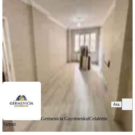
Konumda Satılık Geniş 2+1 Daire
Onikişubat, Şehit Evliya Mahallesi
2+1
·
130 m²
·
Bodrum Kat
·
01.08.2026
1.950.000 ₺
Germenicia Gayrimenkul
Celalettin Yarpuz
Ara
Ara
Germenicia Gayrimenkul
Celalettin
Yarpuz