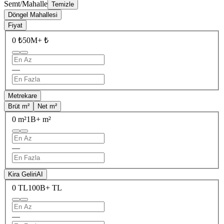
Semt/Mahalle
Temizle
Döngel Mahallesi
Fiyat
0 ₺
50M+ ₺
—
Metrekare
Brüt m²
Net m²
0 m²
1B+ m²
—
Kira Geliri
AI
0 TL
100B+ TL
—