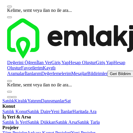
Kelime, semt veya ilan no ile ara...
Değerini Öğren
İlan Ver
Giriş Yap
Hesap Oluştur
Giriş Yap
Hesap
Oluştur
Favorilerim
Kayıtlı
Aramalar
İlanlarım
Değerlemelerim
Mesajlar
Bildirimler
Geri Bildirim
Kelime, semt veya ilan no ile ara...
Satılık
Kiralık
Yatırım
Danışmanlar
Sat
Konut
Satılık Konut
Satılık Daire
Yeni İlanlar
Haritada Ara
İş Yeri & Arsa
Satılık İş Yeri
Satılık Dükkan
Satılık Arsa
Satılık Tarla
Projeler
Tüm Projeler
Ankara Konut Projeleri
Yeni Projeler