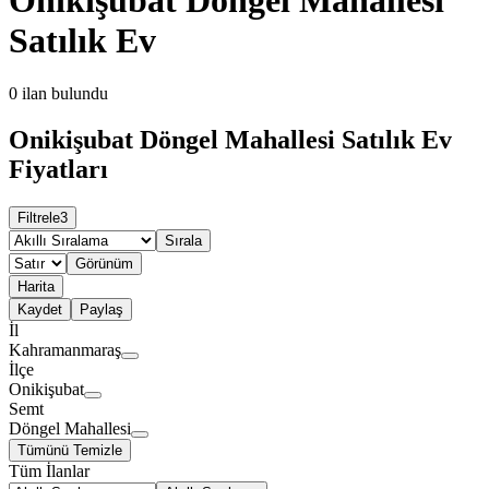
Satılık Ev
0
ilan bulundu
Onikişubat Döngel Mahallesi Satılık Ev
Fiyatları
Filtrele
3
Sırala
Görünüm
Harita
Kaydet
Paylaş
İl
Kahramanmaraş
İlçe
Onikişubat
Semt
Döngel Mahallesi
Tümünü Temizle
Tüm İlanlar