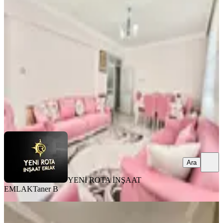
Satlık Geniş 3+1 Daire
Onikişubat, Necip Fazıl Mahallesi
3+1
·
150 m²
·
4. Kat
·
03.08.2026
3.850.000 ₺
YENİ ROTA İNŞAAT EMLAK
Taner B
Ara
Ara
YENİ ROTA İNŞAAT
EMLAK
Taner B
MANZARALI
Germenıcıa'dan Merkeze Yakın