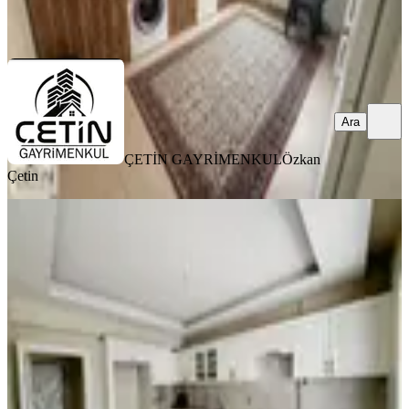
ÇETİN GAYRİMENKUL
Özkan Çetin
Ara
Ara
ÇETİN GAYRİMENKUL
Özkan
Çetin
YENİ
Amazon'dan Gözde Semtte Havuzlu
Site'de Sıfır Yapı Satılık Daire
Onikişubat, Yamaçtepe Mahallesi
4+1
·
225 m²
·
7. Kat
·
07.08.2026
5.875.000 ₺