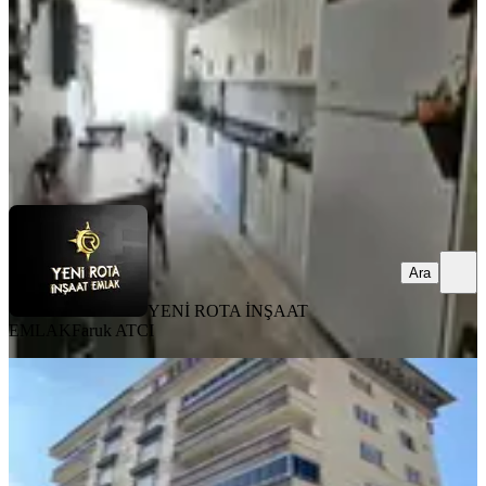
3.400.000 ₺
YENİ ROTA İNŞAAT EMLAK
Faruk ATCI
Ara
Ara
YENİ ROTA İNŞAAT
EMLAK
Faruk ATCI
YENİ
Yamaçtepe'de Fırsat Daire 3+1
Onikişubat, Yamaçtepe Mahallesi
3+1
·
140 m²
·
6. Kat
·
05.08.2026