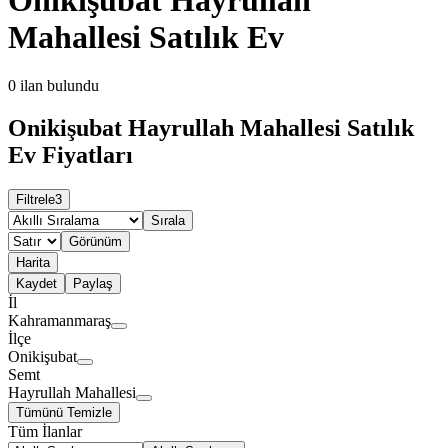
Mahallesi Satılık Ev
0
ilan bulundu
Onikişubat Hayrullah Mahallesi Satılık
Ev Fiyatları
Filtrele
3
Sırala
Görünüm
Harita
Kaydet
Paylaş
İl
Kahramanmaraş
İlçe
Onikişubat
Semt
Hayrullah Mahallesi
Tümünü Temizle
Tüm İlanlar