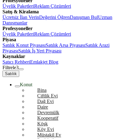
Profesyoneller
Üyelik Paketleri
Reklam Çözümleri
Satış & Kiralama
Ücretsiz İlan Verin
Değerini Öğren
Danışman Bul
Uzman
Danışmanlar
Profesyoneller
Üyelik Paketleri
Reklam Çözümleri
Piyasa
Satılık Konut Piyasası
Satılık Arsa Piyasası
Satılık Arazi
Piyasası
Satılık İş Yeri Piyasası
Kaynaklar
Satıcı Rehberi
Emlakjet Blog
Filtrele
3
Satılık
Konut
Bina
Çiftlik Evi
Dağ Evi
Daire
Devremülk
Kooperatif
Köşk
Köy Evi
Müstakil Ev