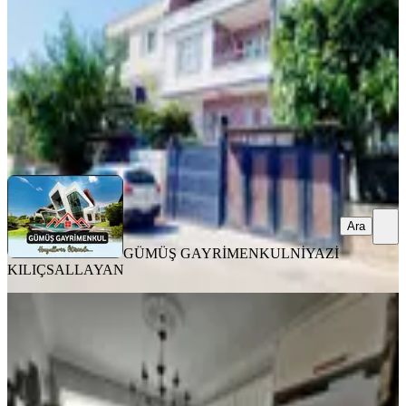
3+1
·
160 m²
·
06.08.2026
7.300.000 ₺
GÜMÜŞ GAYRİMENKUL
NİYAZİ KILIÇSALLAYAN
Ara
Ara
GÜMÜŞ GAYRİMENKUL
NİYAZİ
KILIÇSALLAYAN
YENİ
Yeni Rota Emlaktan Merkezi
Konumda Satılık 3+1 Daire
Onikişubat, Akif İnan Mahallesi
3+1
·
150 m²
·
1. Kat
·
05.08.2026