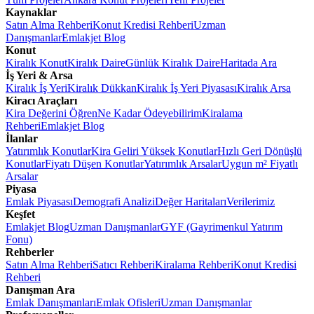
Kaynaklar
Satın Alma Rehberi
Konut Kredisi Rehberi
Uzman
Danışmanlar
Emlakjet Blog
Konut
Kiralık Konut
Kiralık Daire
Günlük Kiralık Daire
Haritada Ara
İş Yeri & Arsa
Kiralık İş Yeri
Kiralık Dükkan
Kiralık İş Yeri Piyasası
Kiralık Arsa
Kiracı Araçları
Kira Değerini Öğren
Ne Kadar Ödeyebilirim
Kiralama
Rehberi
Emlakjet Blog
İlanlar
Yatırımlık Konutlar
Kira Geliri Yüksek Konutlar
Hızlı Geri Dönüşlü
Konutlar
Fiyatı Düşen Konutlar
Yatırımlık Arsalar
Uygun m² Fiyatlı
Arsalar
Piyasa
Emlak Piyasası
Demografi Analizi
Değer Haritaları
Verilerimiz
Keşfet
Emlakjet Blog
Uzman Danışmanlar
GYF (Gayrimenkul Yatırım
Fonu)
Rehberler
Satın Alma Rehberi
Satıcı Rehberi
Kiralama Rehberi
Konut Kredisi
Rehberi
Danışman Ara
Emlak Danışmanları
Emlak Ofisleri
Uzman Danışmanlar