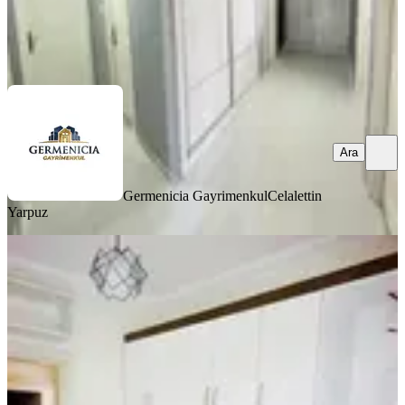
Germenicia Gayrimenkul
Celalettin Yarpuz
Ara
Ara
Germenicia Gayrimenkul
Celalettin
Yarpuz
YENİ
Yıldırım Emlakta Fırsat 2+1 Satılık
Daire Orman Bölge Kavşağında
Onikişubat, Ertuğrul Gazi Mahallesi
2+1
·
95 m²
·
Bahçe katı
·
07.08.2026
1.900.000 ₺