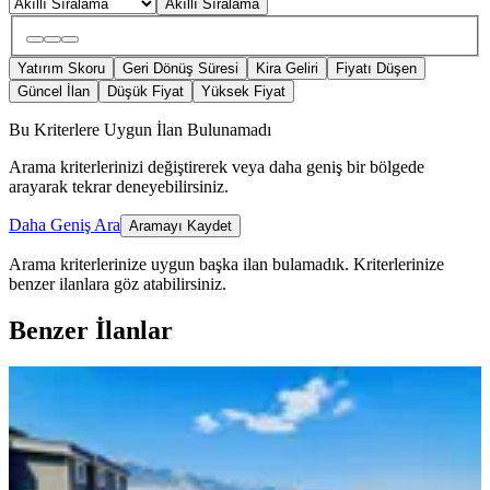
Akıllı Sıralama
Yatırım Skoru
Geri Dönüş Süresi
Kira Geliri
Fiyatı Düşen
Güncel İlan
Düşük Fiyat
Yüksek Fiyat
Bu Kriterlere Uygun İlan Bulunamadı
Arama kriterlerinizi değiştirerek veya daha geniş bir bölgede
arayarak tekrar deneyebilirsiniz.
Daha Geniş Ara
Aramayı Kaydet
Arama kriterlerinize uygun başka ilan bulamadık.
Kriterlerinize
benzer ilanlara göz atabilirsiniz.
Benzer İlanlar
YENİ
Doğruev'den Site İçerisinde Muhteşem
Manzaralı Satılık 5+1 Daire
Onikişubat, Ağcalı Mahallesi