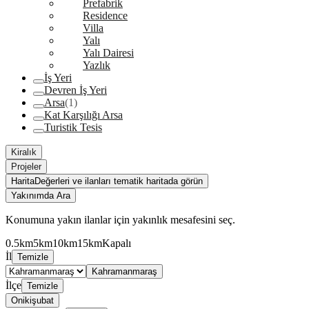
Prefabrik
Residence
Villa
Yalı
Yalı Dairesi
Yazlık
İş Yeri
Devren İş Yeri
Arsa
(1)
Kat Karşılığı Arsa
Turistik Tesis
Kiralık
Projeler
Harita
Değerleri ve ilanları tematik haritada görün
Yakınımda Ara
Konumuna yakın ilanlar için yakınlık mesafesini seç.
0.5km
5km
10km
15km
Kapalı
İl
Temizle
Kahramanmaraş
İlçe
Temizle
Onikişubat