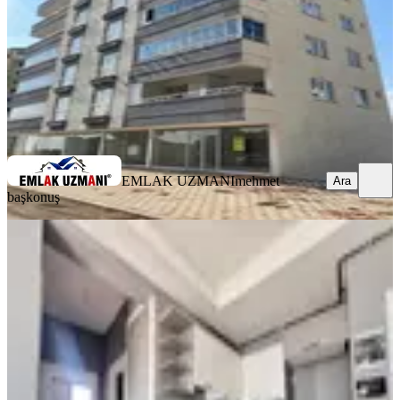
4.250.000 ₺
EMLAK UZMANI
mehmet başkonuş
Ara
EMLAK UZMANI
mehmet
Ara
başkonuş
MANZARALI
Yeni Rota'dan Üniversite Yakını 2+0
Satılık Daire
Onikişubat, Maarif Mahallesi
2+0
·
85 m²
·
5. Kat
·
07.08.2026
3.150.000 ₺