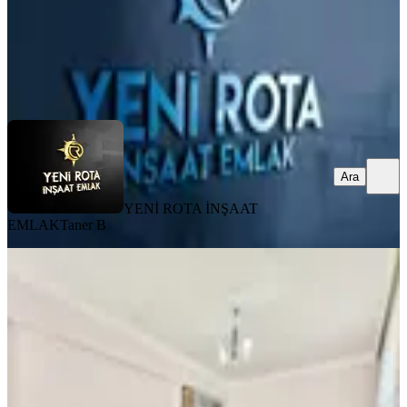
YENİ ROTA İNŞAAT EMLAK
Taner B
Ara
Ara
YENİ ROTA İNŞAAT
EMLAK
Taner B
MANZARALI
Yeni Rota'dan Merkezi Konumda
Satlık Geniş 3+1 Daire
Onikişubat, Necip Fazıl Mahallesi
3+1
·
150 m²
·
4. Kat
·
03.08.2026
3.850.000 ₺