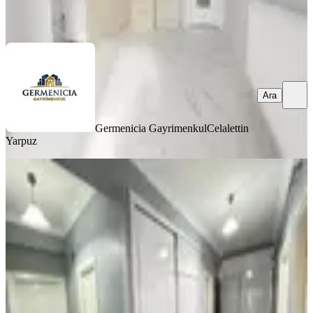
Ara
Ara
Germenicia Gayrimenkul
Celalettin
Yarpuz
YENİ
Germenıcıa'dan Boğaziçi'nde Satılık
Geniş 3+1 Daire
Onikişubat, Boğaziçi Mahallesi
3+1
·
170 m²
·
3. Kat
·
07.08.2026
3.900.000 ₺