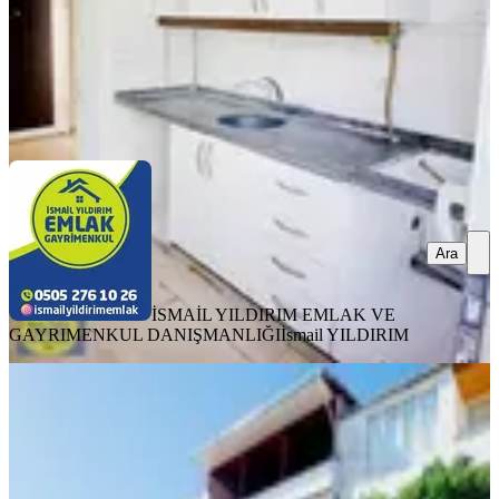
İSMAİL YILDIRIM EMLAK VE GAYRIMENKUL
DANIŞMANLIĞI
İsmail YILDIRIM
Ara
Ara
İSMAİL YILDIRIM EMLAK VE
GAYRIMENKUL DANIŞMANLIĞI
İsmail YILDIRIM
YENİ
Satlık 2 Katlı, 2 Ayrı Tapulu, Müstakil
Lüks Bina
Onikişubat, Süleymanşah Mahallesi