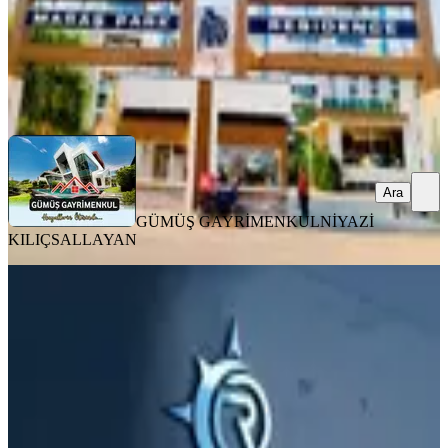
GÜMÜŞ GAYRİMENKUL
NİYAZİ KILIÇSALLAYAN
Ara
Ara
GÜMÜŞ GAYRİMENKUL
NİYAZİ
KILIÇSALLAYAN
MANZARALI
Yeni Rotadan Üniversite Bölgesi Satlık
1+1
Onikişubat, Yamaçtepe Mahallesi
1+1
·
55 m²
·
7. Kat
·
03.08.2026
2.300.000 ₺