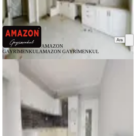
AMAZON GAYRİMENKUL
AMAZON GAYRİMENKUL
Ara
Ara
AMAZON
GAYRİMENKUL
AMAZON GAYRİMENKUL
YENİ
Germenicia'dan Hürriyet Mh.de İyi
Lokasyonda Geniş Satılık 3+1
Onikişubat, Hürriyet Mahallesi
3+1
·
150 m²
·
3. Kat
·
07.08.2026
5.150.000 ₺
Germenicia Gayrimenkul
Celalettin Yarpuz