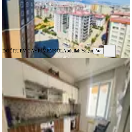
5+1
·
210 m²
·
9. Kat
·
09.08.2026
5.500.000 ₺
DOĞRUEV GAYRİMENKUL
Abdullah Yalçın
Ara
DOĞRUEV GAYRİMENKUL
Abdullah Yalçın
Ara
YENİ
Çetin Gayrimenkul'den Agcalı Yoluna
Yakın Satılık Geniş 3+1 Dair
Onikişubat, Piri Reis Mahallesi
3+1
·
150 m²
·
5. Kat
·
08.08.2026
2.695.000 ₺