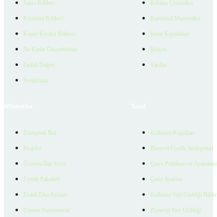
Satıcı Rehberi
Reklam Çözümleri
Kiralama Rehberi
Kurumsal Materyaller
Konut Kredisi Rehberi
İnsan Kaynakları
Ne Kadar Ödeyebilirim
İletişim
Emlak Değeri
Yardım
Verilerimiz
Hizmetler
Yasal
Danışman Bul
Kullanım Koşulları
Projeler
Bireysel Üyelik Sözleşmesi
Ücretsiz İlan Verin
Çerez Politikası ve Aydınlat
Üyelik Paketleri
Çerez Ayarları
EmlakZeka Asistan
Kullanıcı Veri Gizliliği Bildi
Uzman Danışmanlar
Ziyaretçi Veri Gizliliği