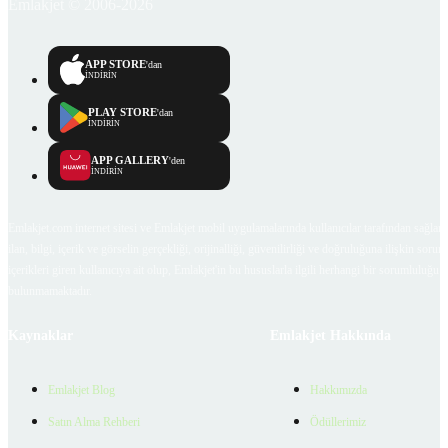
Emlakjet © 2006-2026
APP STORE
'dan
İNDİRİN
PLAY STORE
'dan
İNDİRİN
APP GALLERY
'den
İNDİRİN
Emlakjet.com internet sitesi ve Emlakjet mobil uygulamalarında kullanıcılar tarafından sağlana
ilan, bilgi, içerik ve görselin gerçekliği, orijinalliği, güvenilirliği ve doğruluğuna ilişkin soru
içerikleri giren kullanıcıya ait olup, Emlakjet'in bu hususlarla ilgili herhangi bir sorumluluğu
bulunmamaktadır.
Kaynaklar
Emlakjet Hakkında
Emlakjet Blog
Hakkımızda
Satın Alma Rehberi
Ödüllerimiz