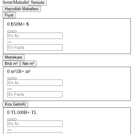
Semt/Mahalle
Temizle
Hayrullah Mahallesi
Fiyat
0 ₺
50M+ ₺
—
Metrekare
Brüt m²
Net m²
0 m²
1B+ m²
—
Kira Geliri
AI
0 TL
100B+ TL
—