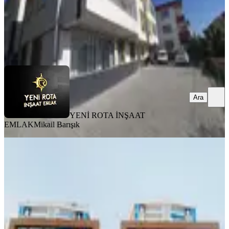
YENİ ROTA İNŞAAT EMLAK
Mikail Barışık
Ara
Ara
YENİ ROTA İNŞAAT
EMLAK
Mikail Barışık
BALKONLU
Maraş Park Rezidansda Satlık 4+1
Lüks Daire
Onikişubat, Yamaçtepe Mahallesi
4+1
·
300 m²
·
6. Kat
·
04.08.2026
10.400.000 ₺