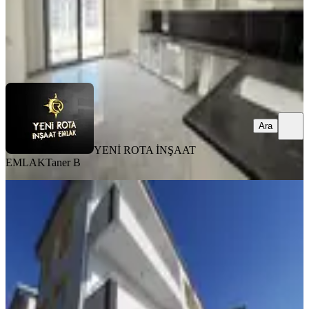
YENİ ROTA İNŞAAT EMLAK
Taner B
Ara
Ara
YENİ ROTA İNŞAAT
EMLAK
Taner B
SIFIR BİNA
Yeni Rota'dan Sıfır Yapı-yatay
Mimari-az Katlı-satılık 3+1 Daire
Onikişubat, Piri Reis Mahallesi
3+1
·
145 m²
·
Düz Giriş (Zemin)
·
07.08.2026
3.750.000 ₺