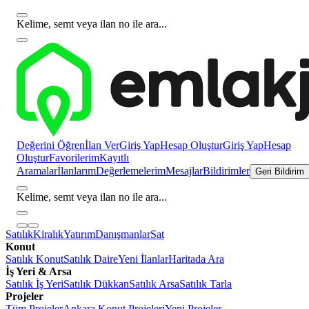
Kelime, semt veya ilan no ile ara...
Değerini Öğren
İlan Ver
Giriş Yap
Hesap Oluştur
Giriş Yap
Hesap
Oluştur
Favorilerim
Kayıtlı
Aramalar
İlanlarım
Değerlemelerim
Mesajlar
Bildirimler
Geri Bildirim
Kelime, semt veya ilan no ile ara...
Satılık
Kiralık
Yatırım
Danışmanlar
Sat
Konut
Satılık Konut
Satılık Daire
Yeni İlanlar
Haritada Ara
İş Yeri & Arsa
Satılık İş Yeri
Satılık Dükkan
Satılık Arsa
Satılık Tarla
Projeler
Tüm Projeler
Ankara Konut Projeleri
Yeni Projeler