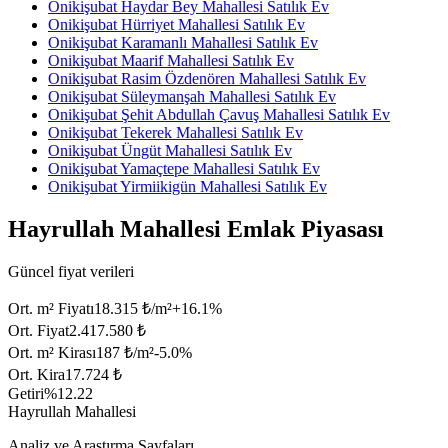
Onikişubat Haydar Bey Mahallesi Satılık Ev
Onikişubat Hürriyet Mahallesi Satılık Ev
Onikişubat Karamanlı Mahallesi Satılık Ev
Onikişubat Maarif Mahallesi Satılık Ev
Onikişubat Rasim Özdenören Mahallesi Satılık Ev
Onikişubat Süleymanşah Mahallesi Satılık Ev
Onikişubat Şehit Abdullah Çavuş Mahallesi Satılık Ev
Onikişubat Tekerek Mahallesi Satılık Ev
Onikişubat Üngüt Mahallesi Satılık Ev
Onikişubat Yamaçtepe Mahallesi Satılık Ev
Onikişubat Yirmiikigün Mahallesi Satılık Ev
Hayrullah Mahallesi Emlak Piyasası
Güncel fiyat verileri
Ort. m² Fiyatı
18.315 ₺/m²
+
16.1
%
Ort. Fiyat
2.417.580 ₺
Ort. m² Kirası
187 ₺/m²
-5.0
%
Ort. Kira
17.724 ₺
Getiri
%12.22
Hayrullah Mahallesi
Analiz ve Araştırma Sayfaları