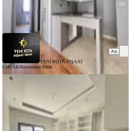
YENİ ROTA İNŞAAT EMLAK
Hayrunnisa Teltik
Ara
Ara
YENİ ROTA İNŞAAT
EMLAK
Hayrunnisa Teltik
SIFIR BİNA
Yeni Rota'dan Yeni Yapım Çift
Balkonlu Geniş Satlık 4+1 Daire
Onikişubat, Vadi Mahallesi
4+1
·
250 m²
·
2. Kat
·
07.08.2026
7.750.000 ₺