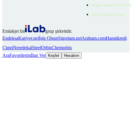
Müşteri Yetkilisi Veri Gizlili
Aday Aydınlatma Metni
Emlakjet bir
grup şirketidir.
Endeksa
Kariyer.net
İşin Olsun
Sigortam.net
Arabam.com
Hangikredi
Cimri
Neredekal
SteelOrbis
Chemorbis
Ara
Favorilerim
İlan Ver
Keşfet
Hesabım