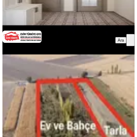
BİZİM EVİM EMLAK GAYRİMENKUL
Timur Selçuk Açıkgöz
Ara
Ara
BİZİM EVİM EMLAK
GAYRİMENKUL
Timur Selçuk Açıkgöz
BALKONLU
Altıncaba'dan Çumra'da 36.570 M²
Meyve Bahçeli Müstakil Ev
Çumra, Alibeyhüyüğü Mahallesi
3+1
·
120 m²
·
28.06.2026
24.500.000 ₺
ALTINCABA GAYRİMENKUL
Okanay Karçaaltıncaba