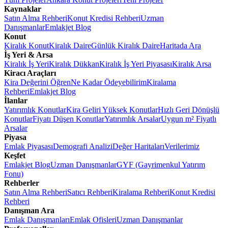
Kaynaklar
Satın Alma Rehberi
Konut Kredisi Rehberi
Uzman
Danışmanlar
Emlakjet Blog
Konut
Kiralık Konut
Kiralık Daire
Günlük Kiralık Daire
Haritada Ara
İş Yeri & Arsa
Kiralık İş Yeri
Kiralık Dükkan
Kiralık İş Yeri Piyasası
Kiralık Arsa
Kiracı Araçları
Kira Değerini Öğren
Ne Kadar Ödeyebilirim
Kiralama
Rehberi
Emlakjet Blog
İlanlar
Yatırımlık Konutlar
Kira Geliri Yüksek Konutlar
Hızlı Geri Dönüşlü
Konutlar
Fiyatı Düşen Konutlar
Yatırımlık Arsalar
Uygun m² Fiyatlı
Arsalar
Piyasa
Emlak Piyasası
Demografi Analizi
Değer Haritaları
Verilerimiz
Keşfet
Emlakjet Blog
Uzman Danışmanlar
GYF (Gayrimenkul Yatırım
Fonu)
Rehberler
Satın Alma Rehberi
Satıcı Rehberi
Kiralama Rehberi
Konut Kredisi
Rehberi
Danışman Ara
Emlak Danışmanları
Emlak Ofisleri
Uzman Danışmanlar