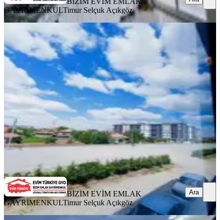
BİZİM EVİM EMLAK
GAYRİMENKUL
Timur Selçuk Açıkgöz
MANZARALI
Bizim Emlaktan Nirvana Prestijde
Cambalkonlu 3+1 Daire
Çumra, Cumhuriyet Mahallesi
3+1
·
140 m²
·
1. Kat
·
29.07.2026
2.150.000 ₺
BİZİM EVİM EMLAK GAYRİMENKUL
Timur Selçuk Açıkgöz
Ara
Ara
BİZİM EVİM EMLAK
GAYRİMENKUL
Timur Selçuk Açıkgöz
BALKONLU