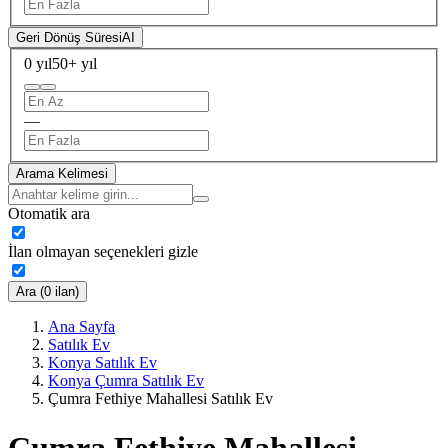
Geri Dönüş Süresi
AI
0 yıl
50+ yıl
—
Arama Kelimesi
Otomatik ara
İlan olmayan seçenekleri gizle
Ara (0 ilan)
Ana Sayfa
Satılık Ev
Konya Satılık Ev
Konya Çumra Satılık Ev
Çumra Fethiye Mahallesi Satılık Ev
Çumra Fethiye Mahallesi