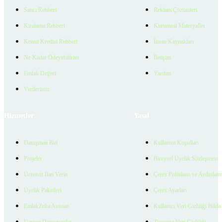
Satıcı Rehberi
Reklam Çözümleri
Kiralama Rehberi
Kurumsal Materyaller
Konut Kredisi Rehberi
İnsan Kaynakları
Ne Kadar Ödeyebilirim
İletişim
Emlak Değeri
Yardım
Verilerimiz
Hizmetler
Yasal
Danışman Bul
Kullanım Koşulları
Projeler
Bireysel Üyelik Sözleşmesi
Ücretsiz İlan Verin
Çerez Politikası ve Aydınlat
Üyelik Paketleri
Çerez Ayarları
EmlakZeka Asistan
Kullanıcı Veri Gizliliği Bildi
Uzman Danışmanlar
Ziyaretçi Veri Gizliliği