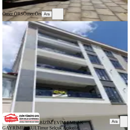
Ara
Ömer ÖRS
Ömer Örs
Ara
SIFIR BİNA
%
2
Evim Türkiye Bizim Emlaktan Çarşı
Merkezde 3+1 Sıfır Daire
Çumra, İzzetbey Mahallesi
3+1
·
115 m²
·
1. Kat
·
22.05.2026
3.075.000 ₺
3.150.000 ₺
BİZİM EVİM EMLAK GAYRİMENKUL
Timur Selçuk Açıkgöz
Ara
Ara
BİZİM EVİM EMLAK
GAYRİMENKUL
Timur Selçuk Açıkgöz