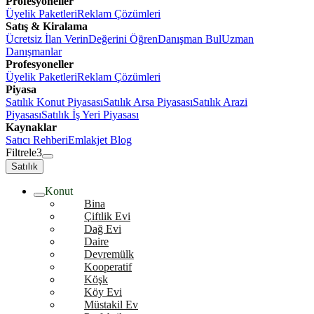
Profesyoneller
Üyelik Paketleri
Reklam Çözümleri
Satış & Kiralama
Ücretsiz İlan Verin
Değerini Öğren
Danışman Bul
Uzman
Danışmanlar
Profesyoneller
Üyelik Paketleri
Reklam Çözümleri
Piyasa
Satılık Konut Piyasası
Satılık Arsa Piyasası
Satılık Arazi
Piyasası
Satılık İş Yeri Piyasası
Kaynaklar
Satıcı Rehberi
Emlakjet Blog
Filtrele
3
Satılık
Konut
Bina
Çiftlik Evi
Dağ Evi
Daire
Devremülk
Kooperatif
Köşk
Köy Evi
Müstakil Ev