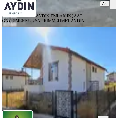
Ara
AYDIN EMLAK İNŞAAT
GAYRİMENKUL YATIRIM
MEHMET AYDİN
BALKONLU
%
2
Çumra Apa Da Göl Yanında
Toroslara Karşi Site İçi
Çumra, Apa Mahallesi
2+1
·
115 m²
·
03.03.2026
2.550.000 ₺
2.600.000 ₺
Çınar Emlak
BAYRAM EKİNCİ
Ara