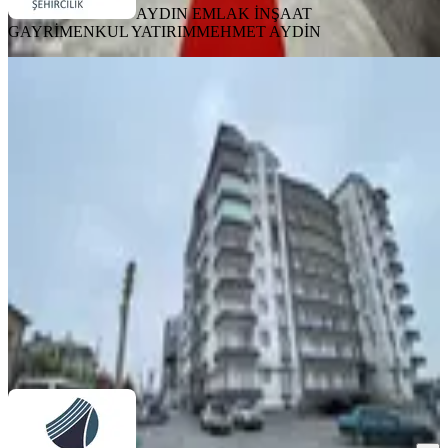
AYDIN EMLAK İNŞAAT
GAYRİMENKUL YATIRIM
MEHMET AYDİN
SİTE İÇİ
Aydın Satıyor'dan Merkezde
Hastaneye Yakın Lüx Geniş 3+1 Daire
Çumra, Meydan Mahallesi
3+1
·
220 m²
·
4. Kat
·
10.04.2026
4.750.000 ₺
AYDIN EMLAK İNŞAAT GAYRİMENKUL
YATIRIM
MEHMET AYDİN
Ara