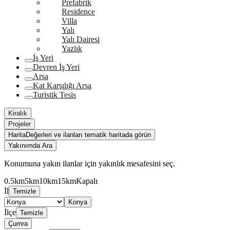
Prefabrik
Residence
Villa
Yalı
Yalı Dairesi
Yazlık
İş Yeri
Devren İş Yeri
Arsa
Kat Karşılığı Arsa
Turistik Tesis
Kiralık
Projeler
Harita
Değerleri ve ilanları tematik haritada görün
Yakınımda Ara
Konumuna yakın ilanlar için yakınlık mesafesini seç.
0.5km
5km
10km
15km
Kapalı
İl
Temizle
Konya
İlçe
Temizle
Çumra