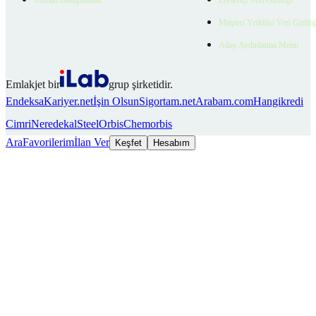
Müşteri Yetkilisi Veri Gizlili
Aday Aydınlatma Metni
Emlakjet bir
grup şirketidir.
Endeksa
Kariyer.net
İşin Olsun
Sigortam.net
Arabam.com
Hangikredi
Cimri
Neredekal
SteelOrbis
Chemorbis
Ara
Favorilerim
İlan Ver
Keşfet
Hesabım