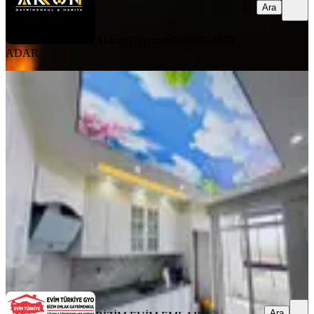
Ara
Akkon Gayrimenkul
MEHMET
ADAR
BALKONLU
Bizim Emlaktan Satılık Lina
Kooperatifinde Çıkmış 3+1 Daire
Çumra, Meydan Mahallesi
3+1
·
155 m²
·
5. Kat
·
31.07.2026
1.350.000 ₺
BİZİM EVİM EMLAK GAYRİMENKUL
Timur Selçuk Açıkgöz
Ara
Ara