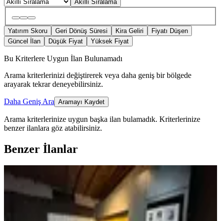
Akıllı Sıralama
Yatırım Skoru
Geri Dönüş Süresi
Kira Geliri
Fiyatı Düşen
Güncel İlan
Düşük Fiyat
Yüksek Fiyat
Bu Kriterlere Uygun İlan Bulunamadı
Arama kriterlerinizi değiştirerek veya daha geniş bir bölgede
arayarak tekrar deneyebilirsiniz.
Daha Geniş Ara
Aramayı Kaydet
Arama kriterlerinize uygun başka ilan bulamadık.
Kriterlerinize
benzer ilanlara göz atabilirsiniz.
Benzer İlanlar
MANZARALI
Müstakil Bahçeli Şömineli 2+1 Satılık
Çiftlik Evi
Çumra, Dinlendik Mahallesi