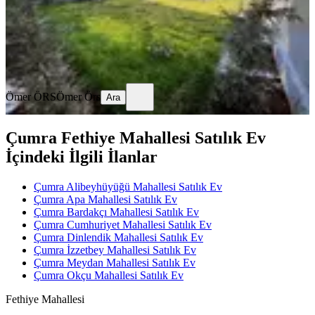
6.500.000 ₺
6.750.000 ₺
Ömer ÖRS
Ömer Örs
Ara
Ömer ÖRS
Ömer Örs
Ara
Çumra Fethiye Mahallesi Satılık Ev
İçindeki İlgili İlanlar
Çumra Alibeyhüyüğü Mahallesi Satılık Ev
Çumra Apa Mahallesi Satılık Ev
Çumra Bardakçı Mahallesi Satılık Ev
Çumra Cumhuriyet Mahallesi Satılık Ev
Çumra Dinlendik Mahallesi Satılık Ev
Çumra İzzetbey Mahallesi Satılık Ev
Çumra Meydan Mahallesi Satılık Ev
Çumra Okçu Mahallesi Satılık Ev
Fethiye Mahallesi