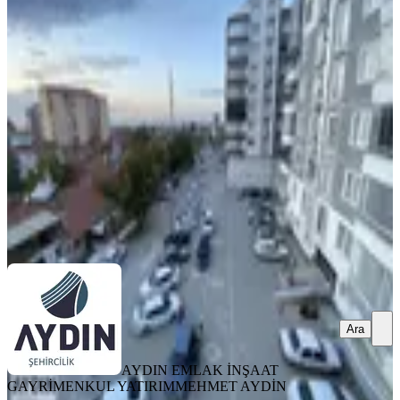
Geniş Lüx Fırsat 3+1 Daire
Çumra, Meydan Mahallesi
3+1
·
220 m²
·
2. Kat
·
10.04.2026
3.550.000 ₺
Geri Dönüş:
14 yıl
AYDIN EMLAK İNŞAAT GAYRİMENKUL
YATIRIM
MEHMET AYDİN
Ara
Ara
AYDIN EMLAK İNŞAAT
GAYRİMENKUL YATIRIM
MEHMET AYDİN