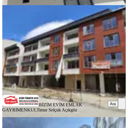
MANZARALI
Evim Türkiye Bizim Emlaktan Satılık
İzzetbeyde Lüks Sıfır 3+1
Çumra, İzzetbey Mahallesi
3+1
·
144 m²
·
1. Kat
·
22.05.2026
3.850.000 ₺
BİZİM EVİM EMLAK GAYRİMENKUL
Timur Selçuk Açıkgöz
Ara
Ara
BİZİM EVİM EMLAK
GAYRİMENKUL
Timur Selçuk Açıkgöz
SİTE İÇİ
Aydın Satıyor'dan Hastaneye Yakın