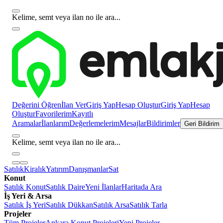
Kelime, semt veya ilan no ile ara...
Değerini Öğren
İlan Ver
Giriş Yap
Hesap Oluştur
Giriş Yap
Hesap
Oluştur
Favorilerim
Kayıtlı
Aramalar
İlanlarım
Değerlemelerim
Mesajlar
Bildirimler
Geri Bildirim
Kelime, semt veya ilan no ile ara...
Satılık
Kiralık
Yatırım
Danışmanlar
Sat
Konut
Satılık Konut
Satılık Daire
Yeni İlanlar
Haritada Ara
İş Yeri & Arsa
Satılık İş Yeri
Satılık Dükkan
Satılık Arsa
Satılık Tarla
Projeler
Tüm Projeler
Ankara Konut Projeleri
Yeni Projeler