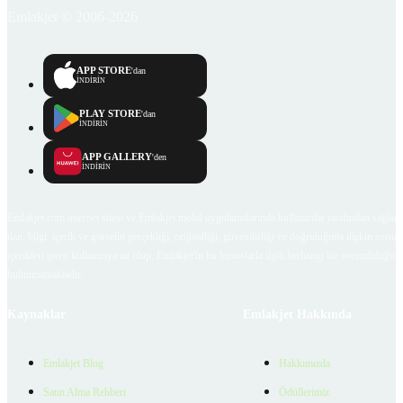
Emlakjet © 2006-2026
APP STORE
'dan
İNDİRİN
PLAY STORE
'dan
İNDİRİN
APP GALLERY
'den
İNDİRİN
Emlakjet.com internet sitesi ve Emlakjet mobil uygulamalarında kullanıcılar tarafından sağlana
ilan, bilgi, içerik ve görselin gerçekliği, orijinalliği, güvenilirliği ve doğruluğuna ilişkin soru
içerikleri giren kullanıcıya ait olup, Emlakjet'in bu hususlarla ilgili herhangi bir sorumluluğu
bulunmamaktadır.
Kaynaklar
Emlakjet Hakkında
Emlakjet Blog
Hakkımızda
Satın Alma Rehberi
Ödüllerimiz