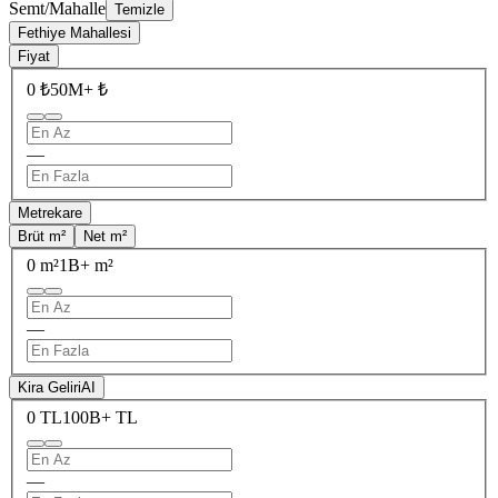
Semt/Mahalle
Temizle
Fethiye Mahallesi
Fiyat
0 ₺
50M+ ₺
—
Metrekare
Brüt m²
Net m²
0 m²
1B+ m²
—
Kira Geliri
AI
0 TL
100B+ TL
—