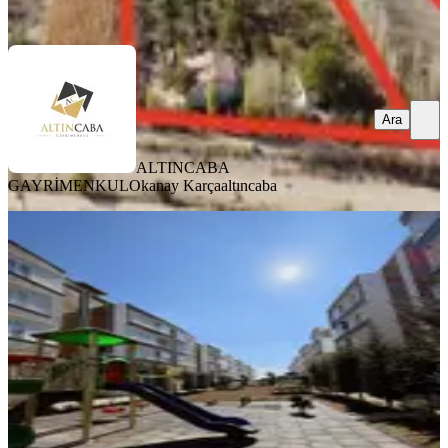
Ara
Ara
ALTINCABA
GAYRİMENKUL
Okanay Karçaaltıncaba
BALKONLU
%
3
Evim Şirketlerine Uygun Daire Satılık
3+1 165m2 Tapu Teslim
Çumra, Okçu Mahallesi
3+1
·
165 m²
·
3. Kat
·
11.06.2026
3.390.000 ₺
3.495.000 ₺
Ömer ÖRS
Ömer Örs