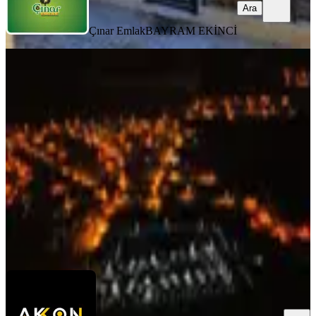
Ara
Çınar Emlak
BAYRAM EKİNCİ
MANZARALI
%
7
Apa'da İskanlı Site İçerisinde İskanlı
Bahçeli Müstakil 2+1 Evvv
Çumra, Apa Mahallesi
2+1
·
95 m²
·
31.10.2025
2.050.000 ₺
2.200.000 ₺
Akkon Gayrimenkul
MEHMET ADAR
Ara