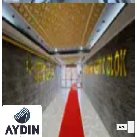
SİTE İÇİ
Aydın Satıyordan Hastaneye Yakın
Lüx Geniş 165m2 2+1 Daire
Çumra, Meydan Mahallesi
2+1
·
220 m²
·
Yüksek giriş
·
10.04.2026
3.500.000 ₺
Geri Dönüş:
15 yıl
AYDIN EMLAK İNŞAAT GAYRİMENKUL
YATIRIM
MEHMET AYDİN
Ara
Ara