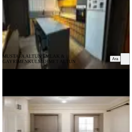
2+1
·
180 m²
·
21.07.2026
4.750.000 ₺
MUSTAFA ALTUN EMLAK & GAYRİMENKUL
MEHMET
ALTUN
Ara
MUSTAFA ALTUN EMLAK &
Ara
GAYRİMENKUL
MEHMET ALTUN
KOMBİLİ
Bizim Emlaktan Satılık Merkezde 2+1
Daire
Çumra, Bardakçı Mahallesi
2+1
·
100 m²
·
Düz Giriş (Zemin)
·
18.07.2026
3.000.000 ₺