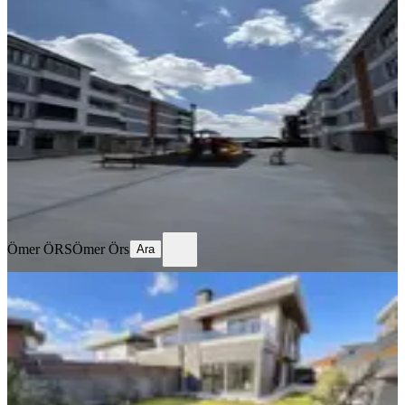
Divan Konakları Site İçi Satılık 4+1
Daire 220 Metre
Çumra, Okçu Mahallesi
4+1
·
192 m²
·
2. Kat
·
16.06.2026
6.000.000 ₺
Ömer ÖRS
Ömer Örs
Ara
Ömer ÖRS
Ömer Örs
Ara
SIFIR BİNA
%
4
Satılık 150 M2 3+1 Dubleks Villa
Geniş Bahçe 197m2
Çumra, Okçu Mahallesi
3+1
·
150 m²
·
11.06.2026