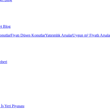
et Blog
onutlar
Fiyatı Düşen Konutlar
Yatırımlık Arsalar
Uygun m² Fiyatlı Arsala
hberi
k İş Yeri Piyasası