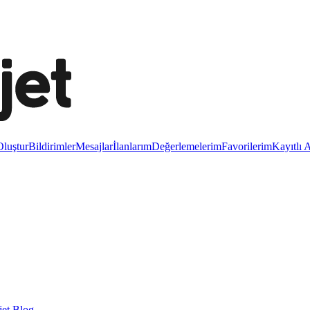
luştur
Bildirimler
Mesajlar
İlanlarım
Değerlemelerim
Favorilerim
Kayıtlı 
et Blog