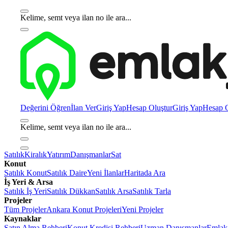
Kelime, semt veya ilan no ile ara...
Değerini Öğren
İlan Ver
Giriş Yap
Hesap Oluştur
Giriş Yap
Hesap O
Kelime, semt veya ilan no ile ara...
Satılık
Kiralık
Yatırım
Danışmanlar
Sat
Konut
Satılık Konut
Satılık Daire
Yeni İlanlar
Haritada Ara
İş Yeri & Arsa
Satılık İş Yeri
Satılık Dükkan
Satılık Arsa
Satılık Tarla
Projeler
Tüm Projeler
Ankara Konut Projeleri
Yeni Projeler
Kaynaklar
Satın Alma Rehberi
Konut Kredisi Rehberi
Uzman Danışmanlar
Emlakj