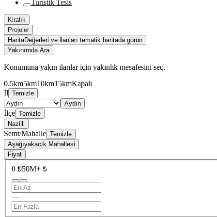
Turistik Tesis
Kiralık
Projeler
Harita
Değerleri ve ilanları tematik haritada görün
Yakınımda Ara
Konumuna yakın ilanlar için yakınlık mesafesini seç.
0.5km
5km
10km
15km
Kapalı
İl
Temizle
Aydın
İlçe
Temizle
Nazilli
Semt/Mahalle
Temizle
Aşağıyakacık Mahallesi
Fiyat
0 ₺
50M+ ₺
—