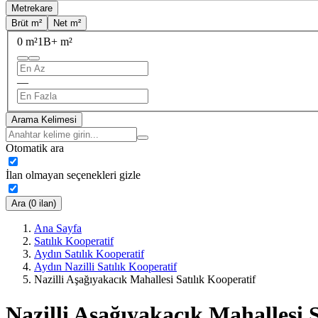
Metrekare
Brüt m²
Net m²
0 m²
1B+ m²
—
Arama Kelimesi
Otomatik ara
İlan olmayan seçenekleri gizle
Ara (0 ilan)
Ana Sayfa
Satılık Kooperatif
Aydın Satılık Kooperatif
Aydın Nazilli Satılık Kooperatif
Nazilli Aşağıyakacık Mahallesi Satılık Kooperatif
Nazilli Aşağıyakacık Mahallesi 