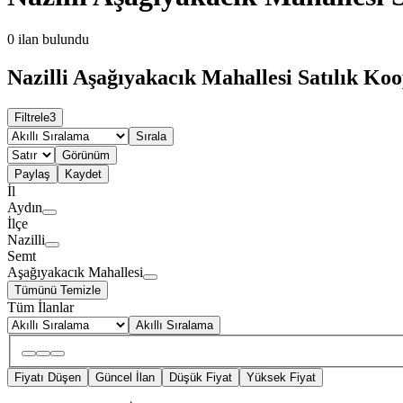
0
ilan bulundu
Nazilli Aşağıyakacık Mahallesi Satılık Koo
Filtrele
3
Sırala
Görünüm
Paylaş
Kaydet
İl
Aydın
İlçe
Nazilli
Semt
Aşağıyakacık Mahallesi
Tümünü Temizle
Tüm İlanlar
Akıllı Sıralama
Fiyatı Düşen
Güncel İlan
Düşük Fiyat
Yüksek Fiyat