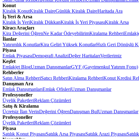
Konut
Kiralık Konut
Kiralık Daire
Günlük Kiralık Daire
Haritada Ara
İş Yeri & Arsa
Kiralık İş Yeri
Kiralık Dükkan
Kiralık İş Yeri Piyasası
Kiralık Arsa
Kiracı Araçları
Kira Değerini Öğren
Ne Kadar Ödeyebilirim
Kiralama Rehberi
Emlakj
İlanlar
Yatırımlık Konutlar
Kira Geliri Yüksek Konutlar
Hızlı Geri Dönüşlü K
Piyasa
Emlak Piyasası
Demografi Analizi
Değer Haritaları
Verilerimiz
Keşfet
Emlakjet Blog
Uzman Danışmanlar
GYF (Gayrimenkul Yatırım Fonu)
Rehberler
Satın Alma Rehberi
Satıcı Rehberi
Kiralama Rehberi
Konut Kredisi Re
Danışman Ara
Emlak Danışmanları
Emlak Ofisleri
Uzman Danışmanlar
Profesyoneller
Üyelik Paketleri
Reklam Çözümleri
Satış & Kiralama
Ücretsiz İlan Verin
Değerini Öğren
Danışman Bul
Uzman Danışmanlar
Profesyoneller
Üyelik Paketleri
Reklam Çözümleri
Piyasa
Satılık Konut Piyasası
Satılık Arsa Piyasası
Satılık Arazi Piyasası
Satılı