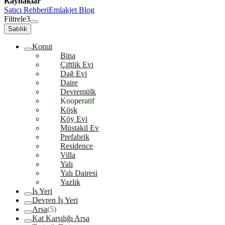
Kaynaklar
Satıcı Rehberi
Emlakjet Blog
Filtrele
3
Satılık
Konut
Bina
Çiftlik Evi
Dağ Evi
Daire
Devremülk
Kooperatif
Köşk
Köy Evi
Müstakil Ev
Prefabrik
Residence
Villa
Yalı
Yalı Dairesi
Yazlık
İş Yeri
Devren İş Yeri
Arsa
(5)
Kat Karşılığı Arsa