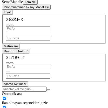
Semt/Mahalle
Temizle
Prof.muammer Aksoy Mahallesi
Fiyat
0 ₺
50M+ ₺
—
Metrekare
Brüt m²
Net m²
0 m²
1B+ m²
—
Arama Kelimesi
Otomatik ara
İlan olmayan seçenekleri gizle