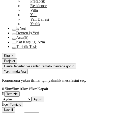
Prefabrik
Residence
Villa
Yalı
Yalı Dairesi
Yazlık
İş Yeri
Devren İş Yeri
Arsa
(6)
Kat Karşılığı Arsa
Turistik Tesis
Kiralık
Projeler
Harita
Değerleri ve ilanları tematik haritada görün
Yakınımda Ara
Konumuna yakın ilanlar için yakınlık mesafesini seç.
0.5km
5km
10km
15km
Kapalı
İl
Temizle
Aydın
İlçe
Temizle
Nazilli