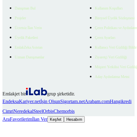
Danışman Bul
Kullanım Koşulları
Projeler
Bireysel Üyelik Sözleşmesi
Ücretsiz İlan Verin
Çerez Politikası ve Aydınlat
Üyelik Paketleri
Çerez Ayarları
EmlakZeka Asistan
Kullanıcı Veri Gizliliği Bildi
Uzman Danışmanlar
Ziyaretçi Veri Gizliliği
Müşteri Yetkilisi Veri Gizlili
Aday Aydınlatma Metni
Emlakjet bir
grup şirketidir.
Endeksa
Kariyer.net
İşin Olsun
Sigortam.net
Arabam.com
Hangikredi
Cimri
Neredekal
SteelOrbis
Chemorbis
Ara
Favorilerim
İlan Ver
Keşfet
Hesabım