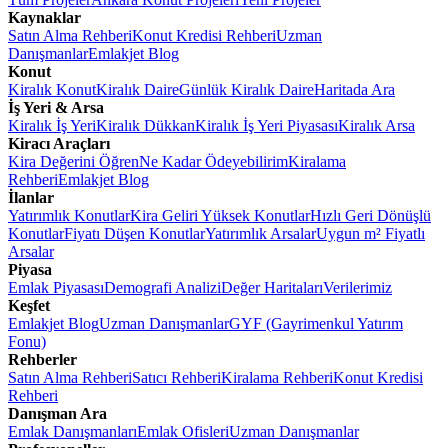
Kaynaklar
Satın Alma Rehberi
Konut Kredisi Rehberi
Uzman
Danışmanlar
Emlakjet Blog
Konut
Kiralık Konut
Kiralık Daire
Günlük Kiralık Daire
Haritada Ara
İş Yeri & Arsa
Kiralık İş Yeri
Kiralık Dükkan
Kiralık İş Yeri Piyasası
Kiralık Arsa
Kiracı Araçları
Kira Değerini Öğren
Ne Kadar Ödeyebilirim
Kiralama
Rehberi
Emlakjet Blog
İlanlar
Yatırımlık Konutlar
Kira Geliri Yüksek Konutlar
Hızlı Geri Dönüşlü
Konutlar
Fiyatı Düşen Konutlar
Yatırımlık Arsalar
Uygun m² Fiyatlı
Arsalar
Piyasa
Emlak Piyasası
Demografi Analizi
Değer Haritaları
Verilerimiz
Keşfet
Emlakjet Blog
Uzman Danışmanlar
GYF (Gayrimenkul Yatırım
Fonu)
Rehberler
Satın Alma Rehberi
Satıcı Rehberi
Kiralama Rehberi
Konut Kredisi
Rehberi
Danışman Ara
Emlak Danışmanları
Emlak Ofisleri
Uzman Danışmanlar