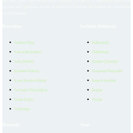
ilan, bilgi, içerik ve görselin gerçekliği, orijinalliği, güvenilirliği ve doğruluğuna ilişkin soru
içerikleri giren kullanıcıya ait olup, Emlakjet'in bu hususlarla ilgili herhangi bir sorumluluğu
bulunmamaktadır.
Kaynaklar
Emlakjet Hakkında
Emlakjet Blog
Hakkımızda
Satın Alma Rehberi
Ödüllerimiz
Satıcı Rehberi
Reklam Çözümleri
Kiralama Rehberi
Kurumsal Materyaller
Konut Kredisi Rehberi
İnsan Kaynakları
Ne Kadar Ödeyebilirim
İletişim
Emlak Değeri
Yardım
Verilerimiz
Hizmetler
Yasal