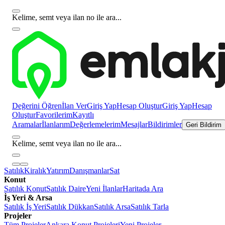
Kelime, semt veya ilan no ile ara...
Değerini Öğren
İlan Ver
Giriş Yap
Hesap Oluştur
Giriş Yap
Hesap
Oluştur
Favorilerim
Kayıtlı
Aramalar
İlanlarım
Değerlemelerim
Mesajlar
Bildirimler
Geri Bildirim
Kelime, semt veya ilan no ile ara...
Satılık
Kiralık
Yatırım
Danışmanlar
Sat
Konut
Satılık Konut
Satılık Daire
Yeni İlanlar
Haritada Ara
İş Yeri & Arsa
Satılık İş Yeri
Satılık Dükkan
Satılık Arsa
Satılık Tarla
Projeler
Tüm Projeler
Ankara Konut Projeleri
Yeni Projeler