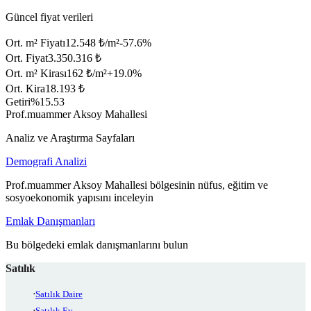
Güncel fiyat verileri
Ort. m² Fiyatı
12.548 ₺/m²
-57.6
%
Ort. Fiyat
3.350.316 ₺
Ort. m² Kirası
162 ₺/m²
+
19.0
%
Ort. Kira
18.193 ₺
Getiri
%15.53
Prof.muammer Aksoy Mahallesi
Analiz ve Araştırma Sayfaları
Demografi Analizi
Prof.muammer Aksoy Mahallesi bölgesinin nüfus, eğitim ve
sosyoekonomik yapısını inceleyin
Emlak Danışmanları
Bu bölgedeki emlak danışmanlarını bulun
Satılık
Satılık Daire
Satılık Ev