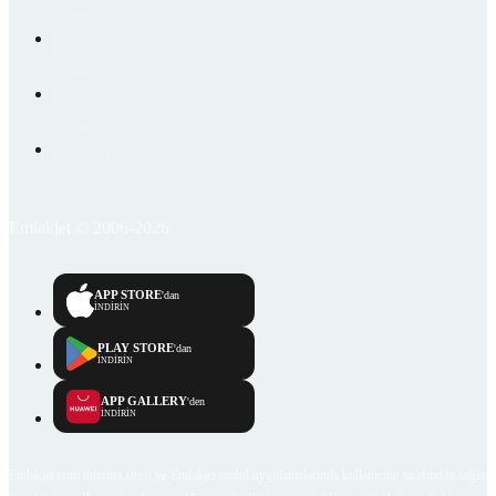
Emlakjet © 2006-2026
APP STORE
'dan
İNDİRİN
PLAY STORE
'dan
İNDİRİN
APP GALLERY
'den
İNDİRİN
Emlakjet.com internet sitesi ve Emlakjet mobil uygulamalarında kullanıcılar tarafından sağlana