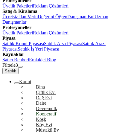
Profesyoneller
Üyelik Paketleri
Reklam Çözümleri
Satış & Kiralama
Ücretsiz İlan Verin
Değerini Öğren
Danışman Bul
Uzman
Danışmanlar
Profesyoneller
Üyelik Paketleri
Reklam Çözümleri
Piyasa
Satılık Konut Piyasası
Satılık Arsa Piyasası
Satılık Arazi
Piyasası
Satılık İş Yeri Piyasası
Kaynaklar
Satıcı Rehberi
Emlakjet Blog
Filtrele
3
Satılık
Konut
Bina
Çiftlik Evi
Dağ Evi
Daire
Devremülk
Kooperatif
Köşk
Köy Evi
Müstakil Ev