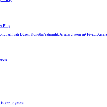
et Blog
onutlar
Fiyatı Düşen Konutlar
Yatırımlık Arsalar
Uygun m² Fiyatlı Arsala
hberi
k İş Yeri Piyasası