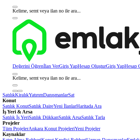
Kelime, semt veya ilan no ile ara...
Değerini Öğren
İlan Ver
Giriş Yap
Hesap Oluştur
Giriş Yap
Hesap O
Kelime, semt veya ilan no ile ara...
Satılık
Kiralık
Yatırım
Danışmanlar
Sat
Konut
Satılık Konut
Satılık Daire
Yeni İlanlar
Haritada Ara
İş Yeri & Arsa
Satılık İş Yeri
Satılık Dükkan
Satılık Arsa
Satılık Tarla
Projeler
Tüm Projeler
Ankara Konut Projeleri
Yeni Projeler
Kaynaklar
Satın Alma Rehberi
Konut Kredisi Rehberi
Uzman Danışmanlar
Emlakj