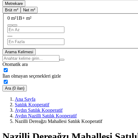
Metrekare
Brüt m²
Net m²
0 m²
1B+ m²
—
Arama Kelimesi
Otomatik ara
İlan olmayan seçenekleri gizle
Ara (0 ilan)
Ana Sayfa
Satılık Kooperatif
Aydın Satılık Kooperatif
Aydın Nazilli Satılık Kooperatif
Nazilli Dereağzı Mahallesi Satılık Kooperatif
Nazilli Dereağzı Mahallesi Satıl