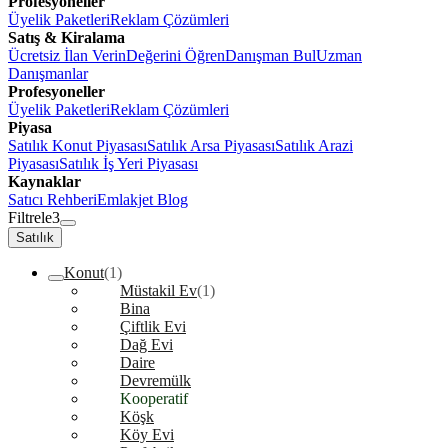
Profesyoneller
Üyelik Paketleri
Reklam Çözümleri
Satış & Kiralama
Ücretsiz İlan Verin
Değerini Öğren
Danışman Bul
Uzman
Danışmanlar
Profesyoneller
Üyelik Paketleri
Reklam Çözümleri
Piyasa
Satılık Konut Piyasası
Satılık Arsa Piyasası
Satılık Arazi
Piyasası
Satılık İş Yeri Piyasası
Kaynaklar
Satıcı Rehberi
Emlakjet Blog
Filtrele
3
Satılık
Konut
(1)
Müstakil Ev
(1)
Bina
Çiftlik Evi
Dağ Evi
Daire
Devremülk
Kooperatif
Köşk
Köy Evi