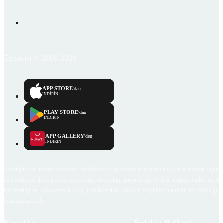
Emlakjet © 2006-2026
APP STORE
'dan
İNDİRİN
PLAY STORE
'dan
İNDİRİN
APP GALLERY
'den
İNDİRİN
Emlakjet.com internet sitesi ve Emlakjet mobil uygulamalarında kullanıcılar tarafından sağlana
ilan, bilgi, içerik ve görselin gerçekliği, orijinalliği, güvenilirliği ve doğruluğuna ilişkin soru
içerikleri giren kullanıcıya ait olup, Emlakjet'in bu hususlarla ilgili herhangi bir sorumluluğu
bulunmamaktadır.
Kaynaklar
Emlakjet Hakkında