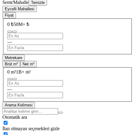
Semt/Mahalle
Temizle
Eycelli Mahallesi
Fiyat
0 ₺
50M+ ₺
—
Metrekare
Brüt m²
Net m²
0 m²
1B+ m²
—
Arama Kelimesi
Otomatik ara
İlan olmayan seçenekleri gizle