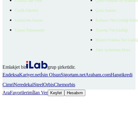
Ücretsiz İlan Verin
Çerez Politikası ve Aydınlat
Üyelik Paketleri
Çerez Ayarları
EmlakZeka Asistan
Kullanıcı Veri Gizliliği Bildi
Uzman Danışmanlar
Ziyaretçi Veri Gizliliği
Müşteri Yetkilisi Veri Gizlili
Aday Aydınlatma Metni
Emlakjet bir
grup şirketidir.
Endeksa
Kariyer.net
İşin Olsun
Sigortam.net
Arabam.com
Hangikredi
Cimri
Neredekal
SteelOrbis
Chemorbis
Ara
Favorilerim
İlan Ver
Keşfet
Hesabım