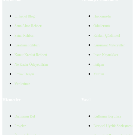
Emlakjet Blog
Hakkımızda
Satın Alma Rehberi
Ödüllerimiz
Satıcı Rehberi
Reklam Çözümleri
Kiralama Rehberi
Kurumsal Materyaller
Konut Kredisi Rehberi
İnsan Kaynakları
Ne Kadar Ödeyebilirim
İletişim
Emlak Değeri
Yardım
Verilerimiz
Hizmetler
Yasal
Danışman Bul
Kullanım Koşulları
Projeler
Bireysel Üyelik Sözleşmesi