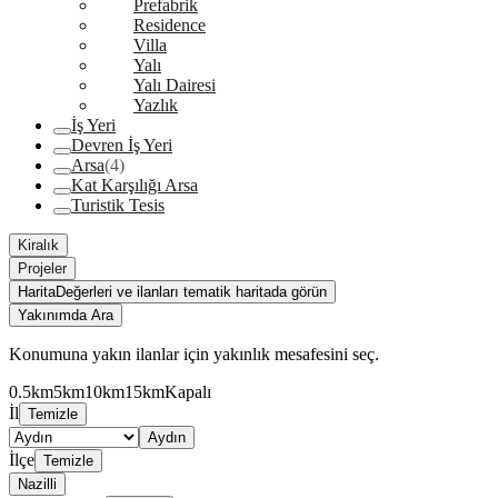
Prefabrik
Residence
Villa
Yalı
Yalı Dairesi
Yazlık
İş Yeri
Devren İş Yeri
Arsa
(4)
Kat Karşılığı Arsa
Turistik Tesis
Kiralık
Projeler
Harita
Değerleri ve ilanları tematik haritada görün
Yakınımda Ara
Konumuna yakın ilanlar için yakınlık mesafesini seç.
0.5km
5km
10km
15km
Kapalı
İl
Temizle
Aydın
İlçe
Temizle
Nazilli