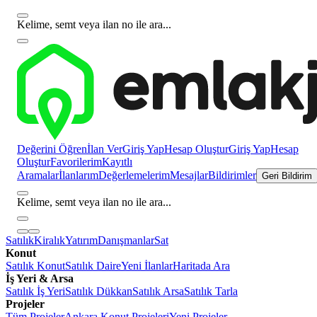
Kelime, semt veya ilan no ile ara...
Değerini Öğren
İlan Ver
Giriş Yap
Hesap Oluştur
Giriş Yap
Hesap
Oluştur
Favorilerim
Kayıtlı
Aramalar
İlanlarım
Değerlemelerim
Mesajlar
Bildirimler
Geri Bildirim
Kelime, semt veya ilan no ile ara...
Satılık
Kiralık
Yatırım
Danışmanlar
Sat
Konut
Satılık Konut
Satılık Daire
Yeni İlanlar
Haritada Ara
İş Yeri & Arsa
Satılık İş Yeri
Satılık Dükkan
Satılık Arsa
Satılık Tarla
Projeler
Tüm Projeler
Ankara Konut Projeleri
Yeni Projeler