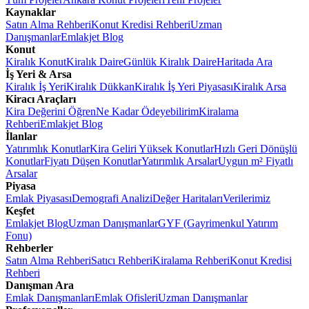
Kaynaklar
Satın Alma Rehberi
Konut Kredisi Rehberi
Uzman
Danışmanlar
Emlakjet Blog
Konut
Kiralık Konut
Kiralık Daire
Günlük Kiralık Daire
Haritada Ara
İş Yeri & Arsa
Kiralık İş Yeri
Kiralık Dükkan
Kiralık İş Yeri Piyasası
Kiralık Arsa
Kiracı Araçları
Kira Değerini Öğren
Ne Kadar Ödeyebilirim
Kiralama
Rehberi
Emlakjet Blog
İlanlar
Yatırımlık Konutlar
Kira Geliri Yüksek Konutlar
Hızlı Geri Dönüşlü
Konutlar
Fiyatı Düşen Konutlar
Yatırımlık Arsalar
Uygun m² Fiyatlı
Arsalar
Piyasa
Emlak Piyasası
Demografi Analizi
Değer Haritaları
Verilerimiz
Keşfet
Emlakjet Blog
Uzman Danışmanlar
GYF (Gayrimenkul Yatırım
Fonu)
Rehberler
Satın Alma Rehberi
Satıcı Rehberi
Kiralama Rehberi
Konut Kredisi
Rehberi
Danışman Ara
Emlak Danışmanları
Emlak Ofisleri
Uzman Danışmanlar