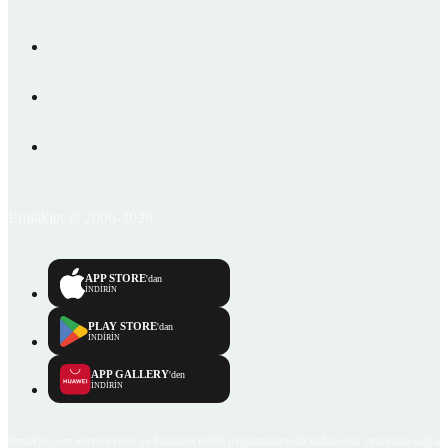
Emlakjet © 2006-2026
APP STORE
'dan
İNDİRİN
PLAY STORE
'dan
İNDİRİN
APP GALLERY
'den
İNDİRİN
Emlakjet.com internet sitesi ve Emlakjet mobil uygulamalarında kullanıcılar tarafından sağlana