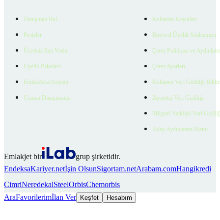
Danışman Bul
Kullanım Koşulları
Projeler
Bireysel Üyelik Sözleşmesi
Ücretsiz İlan Verin
Çerez Politikası ve Aydınlat
Üyelik Paketleri
Çerez Ayarları
EmlakZeka Asistan
Kullanıcı Veri Gizliliği Bildi
Uzman Danışmanlar
Ziyaretçi Veri Gizliliği
Müşteri Yetkilisi Veri Gizlili
Aday Aydınlatma Metni
Emlakjet bir
grup şirketidir.
Endeksa
Kariyer.net
İşin Olsun
Sigortam.net
Arabam.com
Hangikredi
Cimri
Neredekal
SteelOrbis
Chemorbis
Ara
Favorilerim
İlan Ver
Keşfet
Hesabım