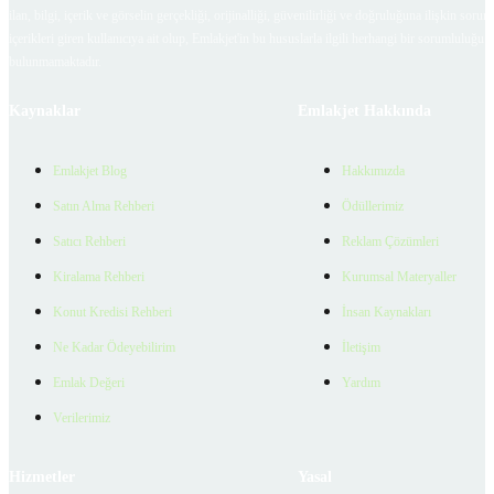
ilan, bilgi, içerik ve görselin gerçekliği, orijinalliği, güvenilirliği ve doğruluğuna ilişkin soru
içerikleri giren kullanıcıya ait olup, Emlakjet'in bu hususlarla ilgili herhangi bir sorumluluğu
bulunmamaktadır.
Kaynaklar
Emlakjet Hakkında
Emlakjet Blog
Hakkımızda
Satın Alma Rehberi
Ödüllerimiz
Satıcı Rehberi
Reklam Çözümleri
Kiralama Rehberi
Kurumsal Materyaller
Konut Kredisi Rehberi
İnsan Kaynakları
Ne Kadar Ödeyebilirim
İletişim
Emlak Değeri
Yardım
Verilerimiz
Hizmetler
Yasal