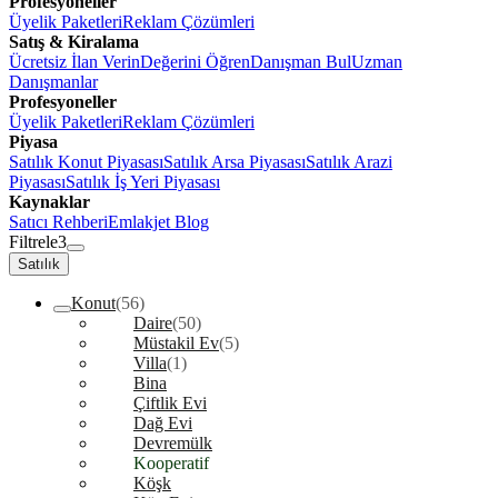
Profesyoneller
Üyelik Paketleri
Reklam Çözümleri
Satış & Kiralama
Ücretsiz İlan Verin
Değerini Öğren
Danışman Bul
Uzman
Danışmanlar
Profesyoneller
Üyelik Paketleri
Reklam Çözümleri
Piyasa
Satılık Konut Piyasası
Satılık Arsa Piyasası
Satılık Arazi
Piyasası
Satılık İş Yeri Piyasası
Kaynaklar
Satıcı Rehberi
Emlakjet Blog
Filtrele
3
Satılık
Konut
(56)
Daire
(50)
Müstakil Ev
(5)
Villa
(1)
Bina
Çiftlik Evi
Dağ Evi
Devremülk
Kooperatif
Köşk