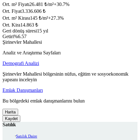
Ort. m² Fiyatı
26.481 ₺/m²
+
30.7
%
Ort. Fiyat
3.336.606 ₺
Ort. m² Kirası
145 ₺/m²
+
27.3
%
Ort. Kira
14.863 ₺
Geri dönüş süresi
15 yıl
Getiri
%6.57
Şirinevler Mahallesi
Analiz ve Araştırma Sayfaları
Demografi Analizi
Şirinevler Mahallesi bölgesinin nüfus, eğitim ve sosyoekonomik
yapısını inceleyin
Emlak Danışmanları
Bu bölgedeki emlak danışmanlarını bulun
Harita
Kaydet
Satılık
Satılık Daire