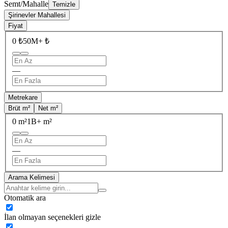
Semt/Mahalle
Temizle
Şirinevler Mahallesi
Fiyat
0 ₺
50M+ ₺
—
Metrekare
Brüt m²
Net m²
0 m²
1B+ m²
—
Arama Kelimesi
Otomatik ara
İlan olmayan seçenekleri gizle