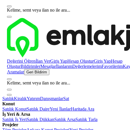
Kelime, semt veya ilan no ile ara...
Değerini Öğren
İlan Ver
Giriş Yap
Hesap Oluştur
Giriş Yap
Hesap
Oluştur
Bildirimler
Mesajlar
İlanlarım
Değerlemelerim
Favorilerim
Kayı
Aramalar
Geri Bildirim
Kelime, semt veya ilan no ile ara...
Satılık
Kiralık
Yatırım
Danışmanlar
Sat
Konut
Satılık Konut
Satılık Daire
Yeni İlanlar
Haritada Ara
İş Yeri & Arsa
Satılık İş Yeri
Satılık Dükkan
Satılık Arsa
Satılık Tarla
Projeler
Tüm Projeler
Ankara Konut Projeleri
Yeni Projeler