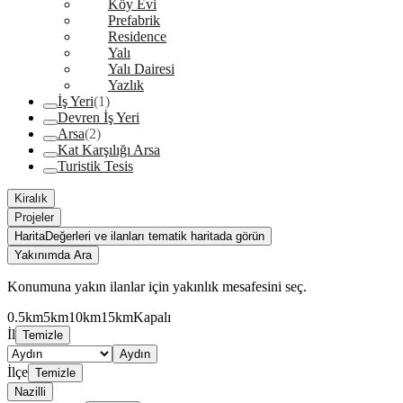
Köy Evi
Prefabrik
Residence
Yalı
Yalı Dairesi
Yazlık
İş Yeri
(1)
Devren İş Yeri
Arsa
(2)
Kat Karşılığı Arsa
Turistik Tesis
Kiralık
Projeler
Harita
Değerleri ve ilanları tematik haritada görün
Yakınımda Ara
Konumuna yakın ilanlar için yakınlık mesafesini seç.
0.5km
5km
10km
15km
Kapalı
İl
Temizle
Aydın
İlçe
Temizle
Nazilli