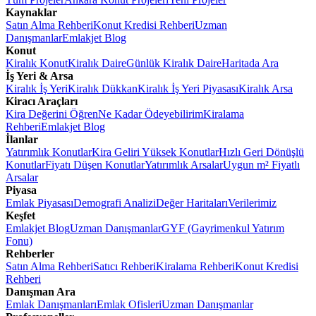
Kaynaklar
Satın Alma Rehberi
Konut Kredisi Rehberi
Uzman
Danışmanlar
Emlakjet Blog
Konut
Kiralık Konut
Kiralık Daire
Günlük Kiralık Daire
Haritada Ara
İş Yeri & Arsa
Kiralık İş Yeri
Kiralık Dükkan
Kiralık İş Yeri Piyasası
Kiralık Arsa
Kiracı Araçları
Kira Değerini Öğren
Ne Kadar Ödeyebilirim
Kiralama
Rehberi
Emlakjet Blog
İlanlar
Yatırımlık Konutlar
Kira Geliri Yüksek Konutlar
Hızlı Geri Dönüşlü
Konutlar
Fiyatı Düşen Konutlar
Yatırımlık Arsalar
Uygun m² Fiyatlı
Arsalar
Piyasa
Emlak Piyasası
Demografi Analizi
Değer Haritaları
Verilerimiz
Keşfet
Emlakjet Blog
Uzman Danışmanlar
GYF (Gayrimenkul Yatırım
Fonu)
Rehberler
Satın Alma Rehberi
Satıcı Rehberi
Kiralama Rehberi
Konut Kredisi
Rehberi
Danışman Ara
Emlak Danışmanları
Emlak Ofisleri
Uzman Danışmanlar