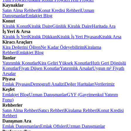
Kaynaklar
Satın Alma Rehberi
Konut Kredisi Rehberi
Uzman
Danışmanlar
Emlakjet Blog
Konut
Kiralık Konut
Kiralık Daire
Günlük Kiralık Daire
Haritada Ara
İş Yeri & Arsa
Kiralık İş Yeri
Kiralık Dükkan
Kiralık İş Yeri Piyasası
Kiralık Arsa
Kiracı Araçları
Kira Değerini Öğren
Ne Kadar Ödeyebilirim
Kiralama
Rehberi
Emlakjet Blog
İlanlar
Yatırımlık Konutlar
Kira Geliri Yüksek Konutlar
Hızlı Geri Dönüşlü
Konutlar
Fiyatı Düşen Konutlar
Yatırımlık Arsalar
Uygun m² Fiyatlı
Arsalar
Piyasa
Emlak Piyasası
Demografi Analizi
Değer Haritaları
Verilerimiz
Keşfet
Emlakjet Blog
Uzman Danışmanlar
GYF (Gayrimenkul Yatırım
Fonu)
Rehberler
Satın Alma Rehberi
Satıcı Rehberi
Kiralama Rehberi
Konut Kredisi
Rehberi
Danışman Ara
Emlak Danışmanları
Emlak Ofisleri
Uzman Danışmanlar