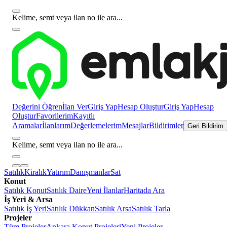
Kelime, semt veya ilan no ile ara...
Değerini Öğren
İlan Ver
Giriş Yap
Hesap Oluştur
Giriş Yap
Hesap
Oluştur
Favorilerim
Kayıtlı
Aramalar
İlanlarım
Değerlemelerim
Mesajlar
Bildirimler
Geri Bildirim
Kelime, semt veya ilan no ile ara...
Satılık
Kiralık
Yatırım
Danışmanlar
Sat
Konut
Satılık Konut
Satılık Daire
Yeni İlanlar
Haritada Ara
İş Yeri & Arsa
Satılık İş Yeri
Satılık Dükkan
Satılık Arsa
Satılık Tarla
Projeler
Tüm Projeler
Ankara Konut Projeleri
Yeni Projeler