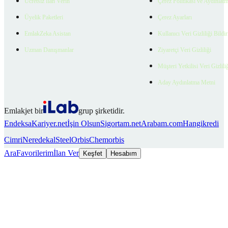
Ücretsiz İlan Verin
Çerez Politikası ve Aydınlat
Üyelik Paketleri
Çerez Ayarları
EmlakZeka Asistan
Kullanıcı Veri Gizliliği Bildi
Uzman Danışmanlar
Ziyaretçi Veri Gizliliği
Müşteri Yetkilisi Veri Gizlili
Aday Aydınlatma Metni
Emlakjet bir
grup şirketidir.
Endeksa
Kariyer.net
İşin Olsun
Sigortam.net
Arabam.com
Hangikredi
Cimri
Neredekal
SteelOrbis
Chemorbis
Ara
Favorilerim
İlan Ver
Keşfet
Hesabım