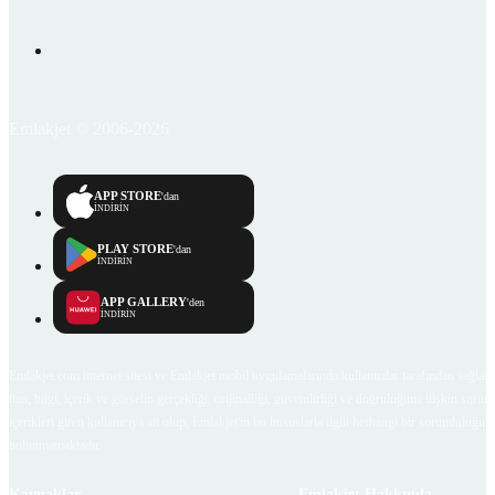
Emlakjet © 2006-2026
APP STORE
'dan
İNDİRİN
PLAY STORE
'dan
İNDİRİN
APP GALLERY
'den
İNDİRİN
Emlakjet.com internet sitesi ve Emlakjet mobil uygulamalarında kullanıcılar tarafından sağlana
ilan, bilgi, içerik ve görselin gerçekliği, orijinalliği, güvenilirliği ve doğruluğuna ilişkin soru
içerikleri giren kullanıcıya ait olup, Emlakjet'in bu hususlarla ilgili herhangi bir sorumluluğu
bulunmamaktadır.
Kaynaklar
Emlakjet Hakkında