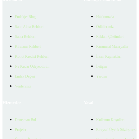
Emlakjet Blog
Hakkımızda
Satın Alma Rehberi
Ödüllerimiz
Satıcı Rehberi
Reklam Çözümleri
Kiralama Rehberi
Kurumsal Materyaller
Konut Kredisi Rehberi
İnsan Kaynakları
Ne Kadar Ödeyebilirim
İletişim
Emlak Değeri
Yardım
Verilerimiz
Hizmetler
Yasal
Danışman Bul
Kullanım Koşulları
Projeler
Bireysel Üyelik Sözleşmesi