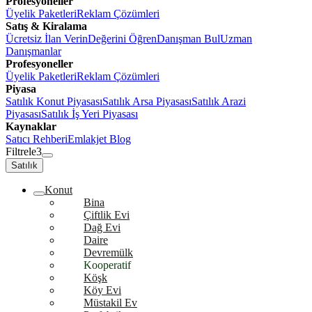
Profesyoneller
Üyelik Paketleri
Reklam Çözümleri
Satış & Kiralama
Ücretsiz İlan Verin
Değerini Öğren
Danışman Bul
Uzman
Danışmanlar
Profesyoneller
Üyelik Paketleri
Reklam Çözümleri
Piyasa
Satılık Konut Piyasası
Satılık Arsa Piyasası
Satılık Arazi
Piyasası
Satılık İş Yeri Piyasası
Kaynaklar
Satıcı Rehberi
Emlakjet Blog
Filtrele
3
Satılık
Konut
Bina
Çiftlik Evi
Dağ Evi
Daire
Devremülk
Kooperatif
Köşk
Köy Evi
Müstakil Ev