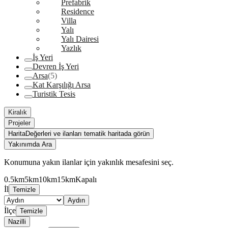
Prefabrik
Residence
Villa
Yalı
Yalı Dairesi
Yazlık
İş Yeri
Devren İş Yeri
Arsa
(5)
Kat Karşılığı Arsa
Turistik Tesis
Kiralık
Projeler
Harita
Değerleri ve ilanları tematik haritada görün
Yakınımda Ara
Konumuna yakın ilanlar için yakınlık mesafesini seç.
0.5km
5km
10km
15km
Kapalı
İl
Temizle
Aydın
İlçe
Temizle
Nazilli