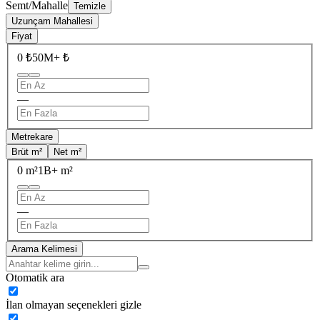
Semt/Mahalle
Temizle
Uzunçam Mahallesi
Fiyat
0 ₺
50M+ ₺
—
Metrekare
Brüt m²
Net m²
0 m²
1B+ m²
—
Arama Kelimesi
Otomatik ara
İlan olmayan seçenekleri gizle