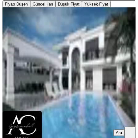
Fiyatı Düşen
Güncel İlan
Düşük Fiyat
Yüksek Fiyat
SIFIR BİNA
Full Manzara-güvenlik-hamam -
sauna-sinema Odası-özel Havuz-1000
M2 Bahçe-6+2-malikane
Kuşadası, Değirmendere Mahallesi
6+2
·
473 m²
·
11.02.2025
75.000.000 ₺
A Class Gayrimenkul & İnşaat
Naim Yılmaz
Ara
Ara