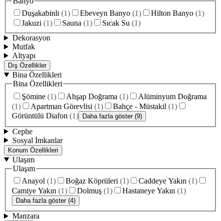
Banyo
Duşakabinli
(
1
)
Ebeveyn Banyo
(
1
)
Hilton Banyo
(
1
)
Jakuzi
(
1
)
Sauna
(
1
)
Sıcak Su
(
1
)
Dekorasyon
Mutfak
Altyapı
Dış Özellikler
Bina Özellikleri
Bina Özellikleri
Şömine
(
1
)
Ahşap Doğrama
(
1
)
Alüminyum Doğrama
(
1
)
Apartman Görevlisi
(
1
)
Bahçe - Müstakil
(
1
)
Görüntülü Diafon
(
1
)
Daha fazla göster (9)
Cephe
Sosyal İmkanlar
Konum Özellikleri
Ulaşım
Ulaşım
Anayol
(
1
)
Boğaz Köprüleri
(
1
)
Caddeye Yakın
(
1
)
Camiye Yakın
(
1
)
Dolmuş
(
1
)
Hastaneye Yakın
(
1
)
Daha fazla göster (4)
Manzara