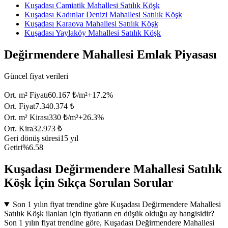
Kuşadası Camiatik Mahallesi Satılık Köşk
Kuşadası Kadınlar Denizi Mahallesi Satılık Köşk
Kuşadası Karaova Mahallesi Satılık Köşk
Kuşadası Yaylaköy Mahallesi Satılık Köşk
Değirmendere Mahallesi Emlak Piyasası
Güncel fiyat verileri
Ort. m² Fiyatı
60.167 ₺/m²
+
17.2
%
Ort. Fiyat
7.340.374 ₺
Ort. m² Kirası
330 ₺/m²
+
26.3
%
Ort. Kira
32.973 ₺
Geri dönüş süresi
15 yıl
Getiri
%6.58
Kuşadası Değirmendere Mahallesi Satılık
Köşk İçin Sıkça Sorulan Sorular
Son 1 yılın fiyat trendine göre Kuşadası Değirmendere Mahallesi
Satılık Köşk ilanları için fiyatların en düşük olduğu ay hangisidir?
Son 1 yılın fiyat trendine göre, Kuşadası Değirmendere Mahallesi