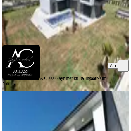
49.999.999 ₺
A Class Gayrimenkul & İnşaat
Naim Yılmaz
Ara
Ara
A Class Gayrimenkul & İnşaat
Naim
Yılmaz
SIFIR BİNA
Özel Havuz/otopark-bahçe-hamam-
sauna-sınema-fıtness-asansor-enerji
Üreten-akıllı Ev -malikane
Kuşadası, Yaylaköy Mahallesi