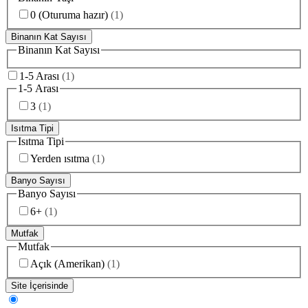
0 (Oturuma hazır)
(
1
)
Binanın Kat Sayısı
Binanın Kat Sayısı
1-5 Arası
(
1
)
1-5 Arası
3
(
1
)
Isıtma Tipi
Isıtma Tipi
Yerden ısıtma
(
1
)
Banyo Sayısı
Banyo Sayısı
6+
(
1
)
Mutfak
Mutfak
Açık (Amerikan)
(
1
)
Site İçerisinde