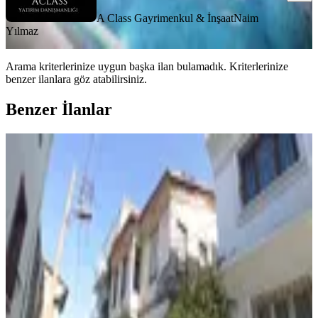
A Class Gayrimenkul & İnşaat
Naim
Yılmaz
Arama kriterlerinize uygun başka ilan bulamadık.
Kriterlerinize
benzer ilanlara göz atabilirsiniz.
Benzer İlanlar
MANZARALI
Kuşadası Camiatik Mh.hibe
Kullanılabilecek Tarihi Taş Ev
Kuşadası, Camiatik Mahallesi
6+1
·
230 m²
·
09.03.2026
25.000.000 ₺
ADA PLUS GAYRİMENKUL
Derya Kavakdere