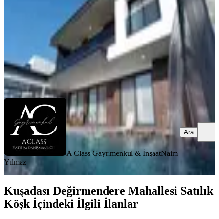
7+1
·
1030 m²
·
01.09.2024
70.000.000 ₺
A Class Gayrimenkul & İnşaat
Naim Yılmaz
Ara
Ara
A Class Gayrimenkul & İnşaat
Naim
Yılmaz
Kuşadası Değirmendere Mahallesi Satılık
Köşk İçindeki İlgili İlanlar