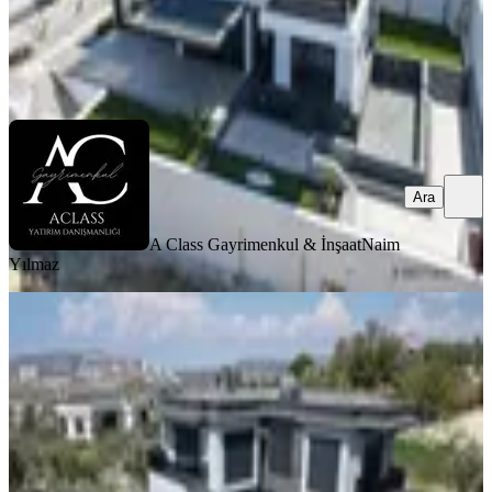
A Class Gayrimenkul & İnşaat
Naim Yılmaz
Ara
Ara
A Class Gayrimenkul & İnşaat
Naim
Yılmaz
SIFIR BİNA
Manzara-özel Otopark/havuz-1200
M2 Bahçe-full Donanımlı Akıllı
Sistem-6+2 Malikane
Kuşadası, Karaova Mahallesi
6+2
·
219 m²
·
03.09.2024