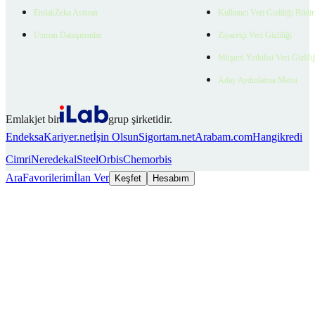
EmlakZeka Asistan
Kullanıcı Veri Gizliliği Bildi
Uzman Danışmanlar
Ziyaretçi Veri Gizliliği
Müşteri Yetkilisi Veri Gizlili
Aday Aydınlatma Metni
Emlakjet bir
grup şirketidir.
Endeksa
Kariyer.net
İşin Olsun
Sigortam.net
Arabam.com
Hangikredi
Cimri
Neredekal
SteelOrbis
Chemorbis
Ara
Favorilerim
İlan Ver
Keşfet
Hesabım