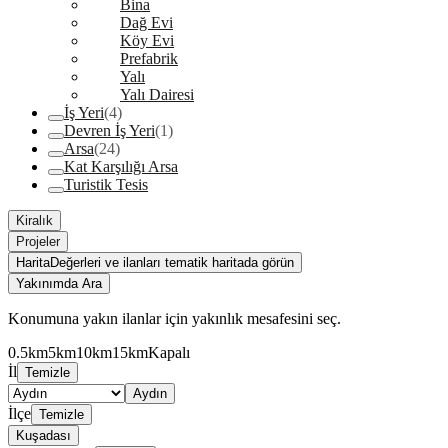
Bina
Dağ Evi
Köy Evi
Prefabrik
Yalı
Yalı Dairesi
İş Yeri
(4)
Devren İş Yeri
(1)
Arsa
(24)
Kat Karşılığı Arsa
Turistik Tesis
Kiralık
Projeler
Harita
Değerleri ve ilanları tematik haritada görün
Yakınımda Ara
Konumuna yakın ilanlar için yakınlık mesafesini seç.
0.5km
5km
10km
15km
Kapalı
İl
Temizle
Aydın
İlçe
Temizle
Kuşadası