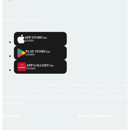
Emlakjet © 2006-2026
APP STORE
'dan
İNDİRİN
PLAY STORE
'dan
İNDİRİN
APP GALLERY
'den
İNDİRİN
Emlakjet.com internet sitesi ve Emlakjet mobil uygulamalarında kullanıcılar tarafından sağlana
ilan, bilgi, içerik ve görselin gerçekliği, orijinalliği, güvenilirliği ve doğruluğuna ilişkin soru
içerikleri giren kullanıcıya ait olup, Emlakjet'in bu hususlarla ilgili herhangi bir sorumluluğu
bulunmamaktadır.
Kaynaklar
Emlakjet Hakkında