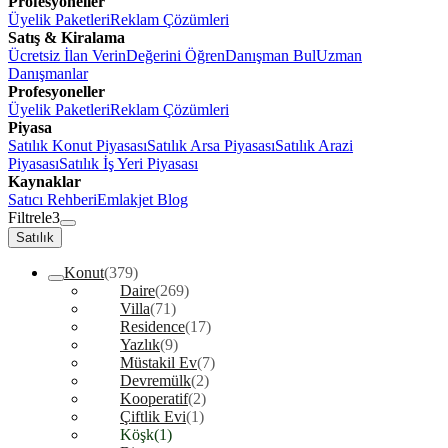
Profesyoneller
Üyelik Paketleri
Reklam Çözümleri
Satış & Kiralama
Ücretsiz İlan Verin
Değerini Öğren
Danışman Bul
Uzman
Danışmanlar
Profesyoneller
Üyelik Paketleri
Reklam Çözümleri
Piyasa
Satılık Konut Piyasası
Satılık Arsa Piyasası
Satılık Arazi
Piyasası
Satılık İş Yeri Piyasası
Kaynaklar
Satıcı Rehberi
Emlakjet Blog
Filtrele
3
Satılık
Konut
(379)
Daire
(269)
Villa
(71)
Residence
(17)
Yazlık
(9)
Müstakil Ev
(7)
Devremülk
(2)
Kooperatif
(2)
Çiftlik Evi
(1)
Köşk
(1)