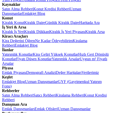
Kaynaklar
Satın Alma Rehberi
Konut Kredisi Rehberi
Uzman
Danışmanlar
Emlakjet Blog
Konut
Kiralık Konut
Kiralık Daire
Günlük Kiralık Daire
Haritada Ara
İş Yeri & Arsa
Kiralık İş Yeri
Kiralık Dükkan
Kiralık İş Yeri Piyasası
Kiralık Arsa
Kiracı Araçları
Kira Değerini Öğren
Ne Kadar Ödeyebilirim
Kiralama
Rehberi
Emlakjet Blog
İlanlar
Yatırımlık Konutlar
Kira Geliri Yüksek Konutlar
Hızlı Geri Dönüşlü
Konutlar
Fiyatı Düşen Konutlar
Yatırımlık Arsalar
Uygun m² Fiyatlı
Arsalar
Piyasa
Emlak Piyasası
Demografi Analizi
Değer Haritaları
Verilerimiz
Keşfet
Emlakjet Blog
Uzman Danışmanlar
GYF (Gayrimenkul Yatırım
Fonu)
Rehberler
Satın Alma Rehberi
Satıcı Rehberi
Kiralama Rehberi
Konut Kredisi
Rehberi
Danışman Ara
Emlak Danışmanları
Emlak Ofisleri
Uzman Danışmanlar