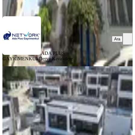
Ara
Ara
ADA PLUS
GAYRİMENKUL
Derya Kavakdere
SIFIR BİNA
Full Manzara-guvenlık-özel Havuz-
hamam-sauna-fitness-asansor-ultra
Lüx-tamamı Müstakıl
Kuşadası, Kadınlar Denizi Mahallesi
5+1
·
711 m²
·
08.11.2024
85.000.000 ₺