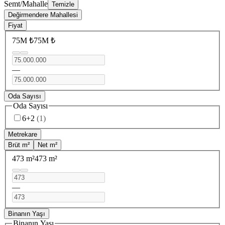
Semt/Mahalle
Temizle
Değirmendere Mahallesi
Fiyat
75M ₺
75M ₺
—
Oda Sayısı
Oda Sayısı
6+2
(
1
)
Metrekare
Brüt m²
Net m²
473 m²
473 m²
—
Binanın Yaşı
Binanın Yaşı