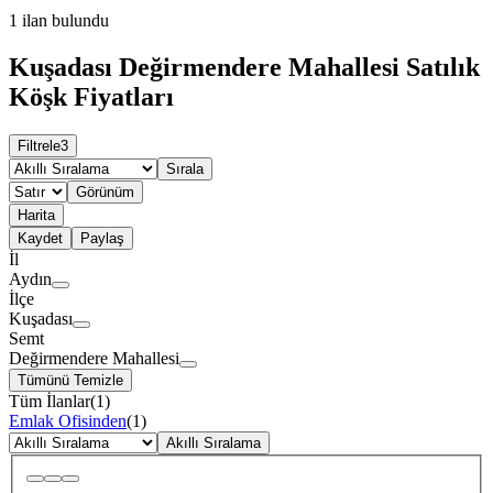
1
ilan bulundu
Kuşadası Değirmendere Mahallesi Satılık
Köşk Fiyatları
Filtrele
3
Sırala
Görünüm
Harita
Kaydet
Paylaş
İl
Aydın
İlçe
Kuşadası
Semt
Değirmendere Mahallesi
Tümünü Temizle
Tüm İlanlar
(
1
)
Emlak Ofisinden
(
1
)
Akıllı Sıralama