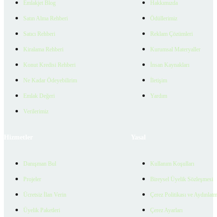
Emlakjet Blog
Hakkımızda
Satın Alma Rehberi
Ödüllerimiz
Satıcı Rehberi
Reklam Çözümleri
Kiralama Rehberi
Kurumsal Materyaller
Konut Kredisi Rehberi
İnsan Kaynakları
Ne Kadar Ödeyebilirim
İletişim
Emlak Değeri
Yardım
Verilerimiz
Hizmetler
Yasal
Danışman Bul
Kullanım Koşulları
Projeler
Bireysel Üyelik Sözleşmesi
Ücretsiz İlan Verin
Çerez Politikası ve Aydınlat
Üyelik Paketleri
Çerez Ayarları