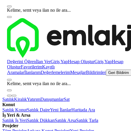
Kelime, semt veya ilan no ile ara...
Değerini Öğren
İlan Ver
Giriş Yap
Hesap Oluştur
Giriş Yap
Hesap
Oluştur
Favorilerim
Kayıtlı
Aramalar
İlanlarım
Değerlemelerim
Mesajlar
Bildirimler
Geri Bildirim
Kelime, semt veya ilan no ile ara...
Satılık
Kiralık
Yatırım
Danışmanlar
Sat
Konut
Satılık Konut
Satılık Daire
Yeni İlanlar
Haritada Ara
İş Yeri & Arsa
Satılık İş Yeri
Satılık Dükkan
Satılık Arsa
Satılık Tarla
Projeler
Tüm Projeler
Ankara Konut Projeleri
Yeni Projeler