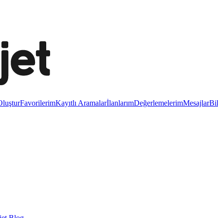
luştur
Favorilerim
Kayıtlı Aramalar
İlanlarım
Değerlemelerim
Mesajlar
Bi
et Blog