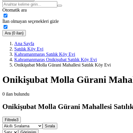
Otomatik ara
İlan olmayan seçenekleri gizle
Ara (0 ilan)
Ana Sayfa
Satılık Köy Evi
Kahramanmaraş Satılık Köy Evi
Kahramanmaraş Onikişubat Satılık Köy Evi
Onikişubat Molla Gürani Mahallesi Satılık Köy Evi
Onikişubat Molla Gürani Mahall
0
ilan bulundu
Onikişubat Molla Gürani Mahallesi Satılık
Filtrele
3
Sırala
Görünüm