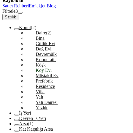
Kaynaklar
Satıcı Rehberi
Emlakjet Blog
Filtrele
3
Satılık
Konut
(2)
Daire
(2)
Bina
Çiftlik Evi
Dağ Evi
Devremülk
Kooperatif
Köşk
Köy Evi
Müstakil Ev
Prefabrik
Residence
Villa
Yalı
Yalı Dairesi
Yazlık
İş Yeri
Devren İş Yeri
Arsa
(1)
Kat Karşılığı Arsa