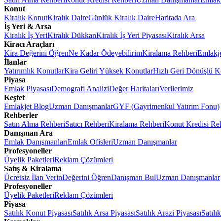
Konut
Kiralık Konut
Kiralık Daire
Günlük Kiralık Daire
Haritada Ara
İş Yeri & Arsa
Kiralık İş Yeri
Kiralık Dükkan
Kiralık İş Yeri Piyasası
Kiralık Arsa
Kiracı Araçları
Kira Değerini Öğren
Ne Kadar Ödeyebilirim
Kiralama Rehberi
Emlakj
İlanlar
Yatırımlık Konutlar
Kira Geliri Yüksek Konutlar
Hızlı Geri Dönüşlü K
Piyasa
Emlak Piyasası
Demografi Analizi
Değer Haritaları
Verilerimiz
Keşfet
Emlakjet Blog
Uzman Danışmanlar
GYF (Gayrimenkul Yatırım Fonu)
Rehberler
Satın Alma Rehberi
Satıcı Rehberi
Kiralama Rehberi
Konut Kredisi Re
Danışman Ara
Emlak Danışmanları
Emlak Ofisleri
Uzman Danışmanlar
Profesyoneller
Üyelik Paketleri
Reklam Çözümleri
Satış & Kiralama
Ücretsiz İlan Verin
Değerini Öğren
Danışman Bul
Uzman Danışmanlar
Profesyoneller
Üyelik Paketleri
Reklam Çözümleri
Piyasa
Satılık Konut Piyasası
Satılık Arsa Piyasası
Satılık Arazi Piyasası
Satılı