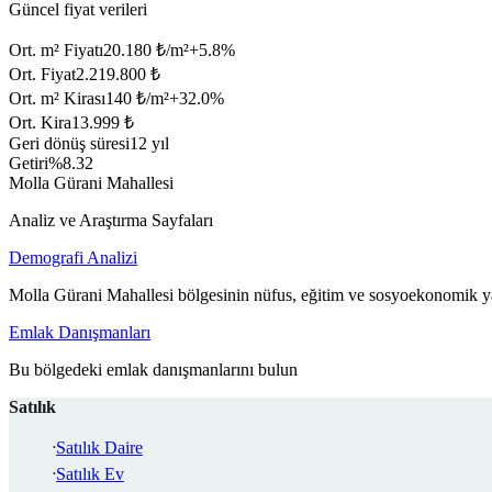
Güncel fiyat verileri
Ort. m² Fiyatı
20.180 ₺/m²
+
5.8
%
Ort. Fiyat
2.219.800 ₺
Ort. m² Kirası
140 ₺/m²
+
32.0
%
Ort. Kira
13.999 ₺
Geri dönüş süresi
12 yıl
Getiri
%8.32
Molla Gürani Mahallesi
Analiz ve Araştırma Sayfaları
Demografi Analizi
Molla Gürani Mahallesi bölgesinin nüfus, eğitim ve sosyoekonomik ya
Emlak Danışmanları
Bu bölgedeki emlak danışmanlarını bulun
Satılık
Satılık Daire
Satılık Ev