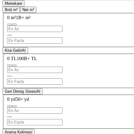
Metrekare
Brüt m²
Net m²
0 m²
1B+ m²
—
Kira Geliri
AI
0 TL
100B+ TL
—
Geri Dönüş Süresi
AI
0 yıl
50+ yıl
—
Arama Kelimesi