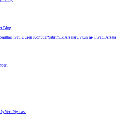
et Blog
onutlar
Fiyatı Düşen Konutlar
Yatırımlık Arsalar
Uygun m² Fiyatlı Arsala
hberi
k İş Yeri Piyasası