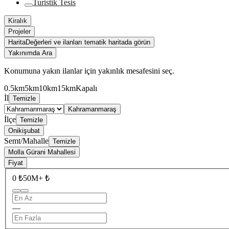
Turistik Tesis
Kiralık
Projeler
Harita
Değerleri ve ilanları tematik haritada görün
Yakınımda Ara
Konumuna yakın ilanlar için yakınlık mesafesini seç.
0.5km
5km
10km
15km
Kapalı
İl
Temizle
Kahramanmaraş
İlçe
Temizle
Onikişubat
Semt/Mahalle
Temizle
Molla Gürani Mahallesi
Fiyat
0 ₺
50M+ ₺
—