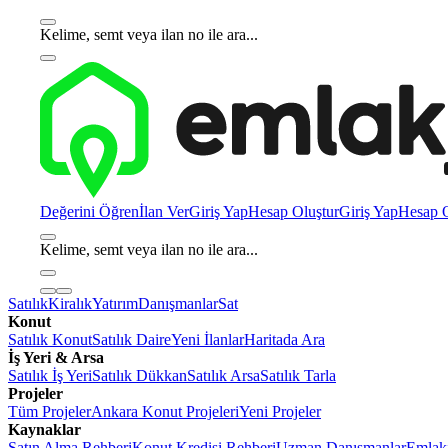
Kelime, semt veya ilan no ile ara...
Değerini Öğren
İlan Ver
Giriş Yap
Hesap Oluştur
Giriş Yap
Hesap O
Kelime, semt veya ilan no ile ara...
Satılık
Kiralık
Yatırım
Danışmanlar
Sat
Konut
Satılık Konut
Satılık Daire
Yeni İlanlar
Haritada Ara
İş Yeri & Arsa
Satılık İş Yeri
Satılık Dükkan
Satılık Arsa
Satılık Tarla
Projeler
Tüm Projeler
Ankara Konut Projeleri
Yeni Projeler
Kaynaklar
Satın Alma Rehberi
Konut Kredisi Rehberi
Uzman Danışmanlar
Emlakj