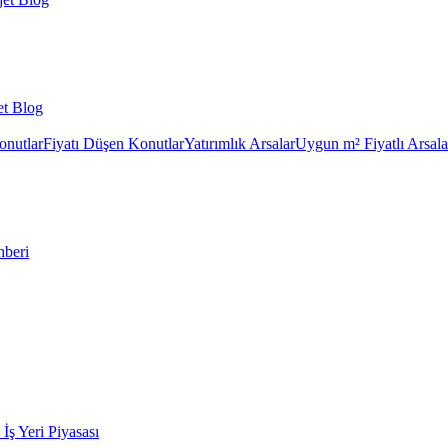
et Blog
onutlar
Fiyatı Düşen Konutlar
Yatırımlık Arsalar
Uygun m² Fiyatlı Arsala
hberi
k İş Yeri Piyasası