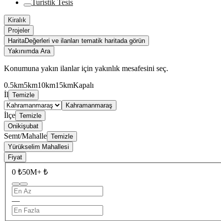
Turistik Tesis
Kiralık
Projeler
Harita
Değerleri ve ilanları tematik haritada görün
Yakınımda Ara
Konumuna yakın ilanlar için yakınlık mesafesini seç.
0.5km
5km
10km
15km
Kapalı
İl
Temizle
Kahramanmaraş
İlçe
Temizle
Onikişubat
Semt/Mahalle
Temizle
Yürükselim Mahallesi
Fiyat
0 ₺
50M+ ₺
—