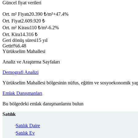
Güncel fiyat verileri
Ort. m² Fiyatı
20.390 ₺/m²
+
47.4
%
Ort. Fiyat
2.609.920 ₺
Ort. m² Kirası
110 ₺/m²
-6.2
%
Ort. Kira
14.316 ₺
Geri dönüş süresi
15 yıl
Getiri
%6.48
Yürükselim Mahallesi
Analiz ve Araştırma Sayfaları
Demografi Analizi
Yürükselim Mahallesi bölgesinin nüfus, eğitim ve sosyoekonomik yapı
Emlak Danışmanları
Bu bölgedeki emlak danışmanlarını bulun
Satılık
Satılık Daire
Satılık Ev