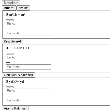
Metrekare
Brüt m²
Net m²
0 m²
1B+ m²
—
Kira Geliri
AI
0 TL
100B+ TL
—
Geri Dönüş Süresi
AI
0 yıl
50+ yıl
—
Arama Kelimesi