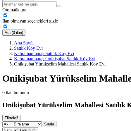
Otomatik ara
İlan olmayan seçenekleri gizle
Ara (0 ilan)
Ana Sayfa
Satılık Köy Evi
Kahramanmaraş Satılık Köy Evi
Kahramanmaraş Onikişubat Satılık Köy Evi
Onikişubat Yürükselim Mahallesi Satılık Köy Evi
Onikişubat Yürükselim Mahalles
0
ilan bulundu
Onikişubat Yürükselim Mahallesi Satılık K
Filtrele
3
Sırala
Görünüm