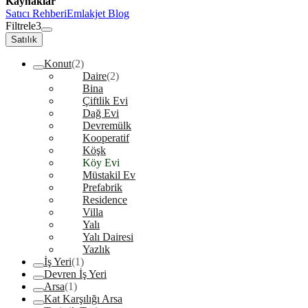
Kaynaklar
Satıcı Rehberi
Emlakjet Blog
Filtrele
3
Satılık
Konut
(2)
Daire
(2)
Bina
Çiftlik Evi
Dağ Evi
Devremülk
Kooperatif
Köşk
Köy Evi
Müstakil Ev
Prefabrik
Residence
Villa
Yalı
Yalı Dairesi
Yazlık
İş Yeri
(1)
Devren İş Yeri
Arsa
(1)
Kat Karşılığı Arsa