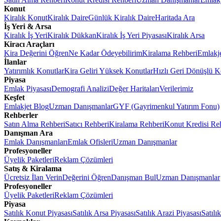
Konut
Kiralık Konut
Kiralık Daire
Günlük Kiralık Daire
Haritada Ara
İş Yeri & Arsa
Kiralık İş Yeri
Kiralık Dükkan
Kiralık İş Yeri Piyasası
Kiralık Arsa
Kiracı Araçları
Kira Değerini Öğren
Ne Kadar Ödeyebilirim
Kiralama Rehberi
Emlakj
İlanlar
Yatırımlık Konutlar
Kira Geliri Yüksek Konutlar
Hızlı Geri Dönüşlü K
Piyasa
Emlak Piyasası
Demografi Analizi
Değer Haritaları
Verilerimiz
Keşfet
Emlakjet Blog
Uzman Danışmanlar
GYF (Gayrimenkul Yatırım Fonu)
Rehberler
Satın Alma Rehberi
Satıcı Rehberi
Kiralama Rehberi
Konut Kredisi Re
Danışman Ara
Emlak Danışmanları
Emlak Ofisleri
Uzman Danışmanlar
Profesyoneller
Üyelik Paketleri
Reklam Çözümleri
Satış & Kiralama
Ücretsiz İlan Verin
Değerini Öğren
Danışman Bul
Uzman Danışmanlar
Profesyoneller
Üyelik Paketleri
Reklam Çözümleri
Piyasa
Satılık Konut Piyasası
Satılık Arsa Piyasası
Satılık Arazi Piyasası
Satılı