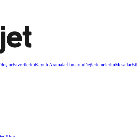
luştur
Favorilerim
Kayıtlı Aramalar
İlanlarım
Değerlemelerim
Mesajlar
Bi
et Blog