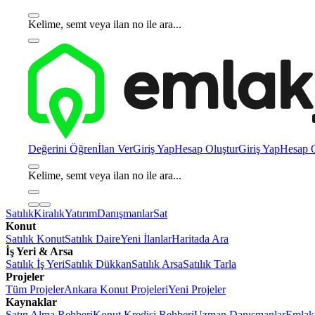
Kelime, semt veya ilan no ile ara...
Değerini Öğren
İlan Ver
Giriş Yap
Hesap Oluştur
Giriş Yap
Hesap O
Kelime, semt veya ilan no ile ara...
Satılık
Kiralık
Yatırım
Danışmanlar
Sat
Konut
Satılık Konut
Satılık Daire
Yeni İlanlar
Haritada Ara
İş Yeri & Arsa
Satılık İş Yeri
Satılık Dükkan
Satılık Arsa
Satılık Tarla
Projeler
Tüm Projeler
Ankara Konut Projeleri
Yeni Projeler
Kaynaklar
Satın Alma Rehberi
Konut Kredisi Rehberi
Uzman Danışmanlar
Emlakj