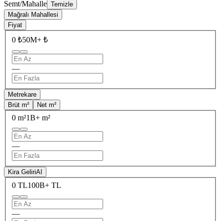
Semt/Mahalle
Temizle
Mağralı Mahallesi
Fiyat
0 ₺
50M+ ₺
—
Metrekare
Brüt m²
Net m²
0 m²
1B+ m²
—
Kira Geliri
AI
0 TL
100B+ TL
—