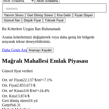
Akıllı Sıralama
Yatırım Skoru
Geri Dönüş Süresi
Kira Geliri
Fiyatı Düşen
Güncel İlan
Düşük Fiyat
Yüksek Fiyat
Bu Kriterlere Uygun İlan Bulunamadı
Arama kriterlerinizi değiştirerek veya daha geniş bir bölgede
arayarak tekrar deneyebilirsiniz.
Daha Geniş Ara
Aramayı Kaydet
Mağralı Mahallesi Emlak Piyasası
Güncel fiyat verileri
Ort. m² Fiyatı
22.137 ₺/m²
+
7.1
%
Ort. Fiyat
2.855.673 ₺
Ort. m² Kirası
116 ₺/m²
+
24.4
%
Ort. Kira
13.874 ₺
Geri dönüş süresi
16 yıl
Getiri
%6.31