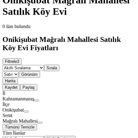
Satılık Köy Evi
0
ilan bulundu
Onikişubat Mağralı Mahallesi Satılık
Köy Evi Fiyatları
Filtrele
3
Sırala
Görünüm
Harita
Kaydet
Paylaş
İl
Kahramanmaraş
İlçe
Onikişubat
Semt
Mağralı Mahallesi
Tümünü Temizle
Tüm İlanlar