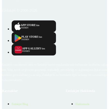
Emlakjet © 2006-2026
APP STORE
'dan
İNDİRİN
PLAY STORE
'dan
İNDİRİN
APP GALLERY
'den
İNDİRİN
Emlakjet.com internet sitesi ve Emlakjet mobil uygulamalarında kullanıcılar tarafından sağlana
ilan, bilgi, içerik ve görselin gerçekliği, orijinalliği, güvenilirliği ve doğruluğuna ilişkin soru
içerikleri giren kullanıcıya ait olup, Emlakjet'in bu hususlarla ilgili herhangi bir sorumluluğu
bulunmamaktadır.
Kaynaklar
Emlakjet Hakkında
Emlakjet Blog
Hakkımızda