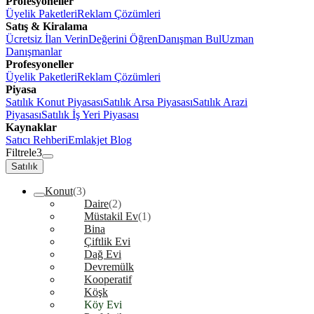
Profesyoneller
Üyelik Paketleri
Reklam Çözümleri
Satış & Kiralama
Ücretsiz İlan Verin
Değerini Öğren
Danışman Bul
Uzman
Danışmanlar
Profesyoneller
Üyelik Paketleri
Reklam Çözümleri
Piyasa
Satılık Konut Piyasası
Satılık Arsa Piyasası
Satılık Arazi
Piyasası
Satılık İş Yeri Piyasası
Kaynaklar
Satıcı Rehberi
Emlakjet Blog
Filtrele
3
Satılık
Konut
(3)
Daire
(2)
Müstakil Ev
(1)
Bina
Çiftlik Evi
Dağ Evi
Devremülk
Kooperatif
Köşk
Köy Evi