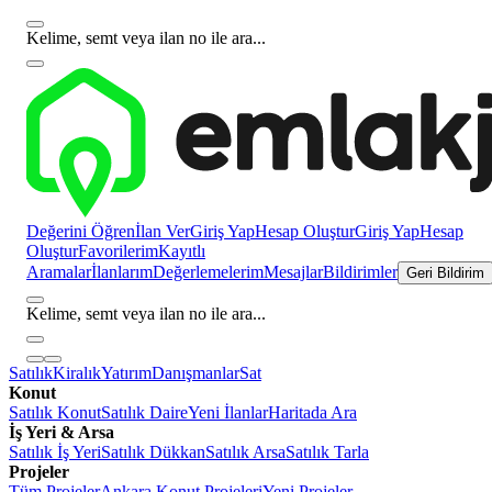
Kelime, semt veya ilan no ile ara...
Değerini Öğren
İlan Ver
Giriş Yap
Hesap Oluştur
Giriş Yap
Hesap
Oluştur
Favorilerim
Kayıtlı
Aramalar
İlanlarım
Değerlemelerim
Mesajlar
Bildirimler
Geri Bildirim
Kelime, semt veya ilan no ile ara...
Satılık
Kiralık
Yatırım
Danışmanlar
Sat
Konut
Satılık Konut
Satılık Daire
Yeni İlanlar
Haritada Ara
İş Yeri & Arsa
Satılık İş Yeri
Satılık Dükkan
Satılık Arsa
Satılık Tarla
Projeler
Tüm Projeler
Ankara Konut Projeleri
Yeni Projeler