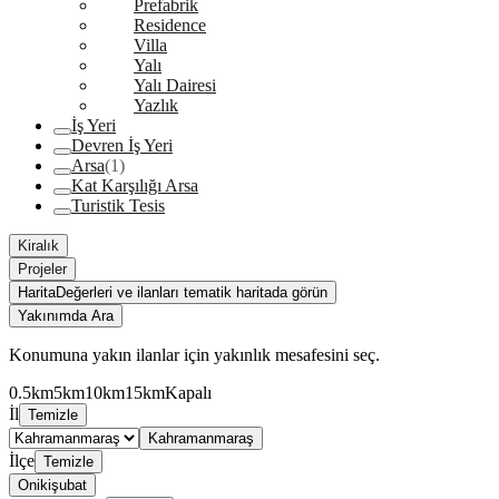
Prefabrik
Residence
Villa
Yalı
Yalı Dairesi
Yazlık
İş Yeri
Devren İş Yeri
Arsa
(1)
Kat Karşılığı Arsa
Turistik Tesis
Kiralık
Projeler
Harita
Değerleri ve ilanları tematik haritada görün
Yakınımda Ara
Konumuna yakın ilanlar için yakınlık mesafesini seç.
0.5km
5km
10km
15km
Kapalı
İl
Temizle
Kahramanmaraş
İlçe
Temizle
Onikişubat