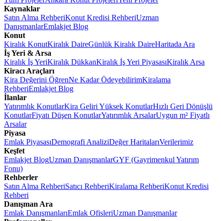
Kaynaklar
Satın Alma Rehberi
Konut Kredisi Rehberi
Uzman
Danışmanlar
Emlakjet Blog
Konut
Kiralık Konut
Kiralık Daire
Günlük Kiralık Daire
Haritada Ara
İş Yeri & Arsa
Kiralık İş Yeri
Kiralık Dükkan
Kiralık İş Yeri Piyasası
Kiralık Arsa
Kiracı Araçları
Kira Değerini Öğren
Ne Kadar Ödeyebilirim
Kiralama
Rehberi
Emlakjet Blog
İlanlar
Yatırımlık Konutlar
Kira Geliri Yüksek Konutlar
Hızlı Geri Dönüşlü
Konutlar
Fiyatı Düşen Konutlar
Yatırımlık Arsalar
Uygun m² Fiyatlı
Arsalar
Piyasa
Emlak Piyasası
Demografi Analizi
Değer Haritaları
Verilerimiz
Keşfet
Emlakjet Blog
Uzman Danışmanlar
GYF (Gayrimenkul Yatırım
Fonu)
Rehberler
Satın Alma Rehberi
Satıcı Rehberi
Kiralama Rehberi
Konut Kredisi
Rehberi
Danışman Ara
Emlak Danışmanları
Emlak Ofisleri
Uzman Danışmanlar