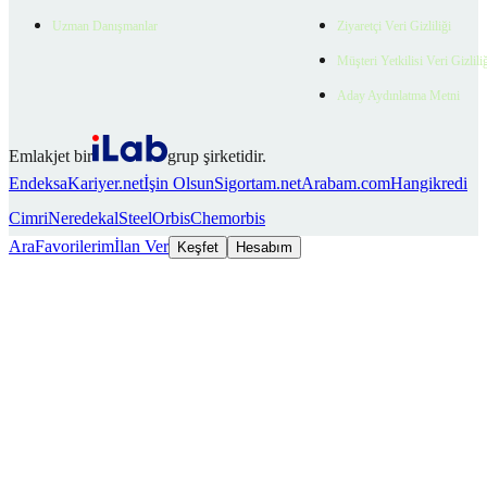
Uzman Danışmanlar
Ziyaretçi Veri Gizliliği
Müşteri Yetkilisi Veri Gizlili
Aday Aydınlatma Metni
Emlakjet bir
grup şirketidir.
Endeksa
Kariyer.net
İşin Olsun
Sigortam.net
Arabam.com
Hangikredi
Cimri
Neredekal
SteelOrbis
Chemorbis
Ara
Favorilerim
İlan Ver
Keşfet
Hesabım