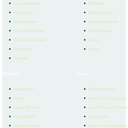
Satın Alma Rehberi
Ödüllerimiz
Satıcı Rehberi
Reklam Çözümleri
Kiralama Rehberi
Kurumsal Materyaller
Konut Kredisi Rehberi
İnsan Kaynakları
Ne Kadar Ödeyebilirim
İletişim
Emlak Değeri
Yardım
Verilerimiz
Hizmetler
Yasal
Danışman Bul
Kullanım Koşulları
Projeler
Bireysel Üyelik Sözleşmesi
Ücretsiz İlan Verin
Çerez Politikası ve Aydınlat
Üyelik Paketleri
Çerez Ayarları
EmlakZeka Asistan
Kullanıcı Veri Gizliliği Bildi